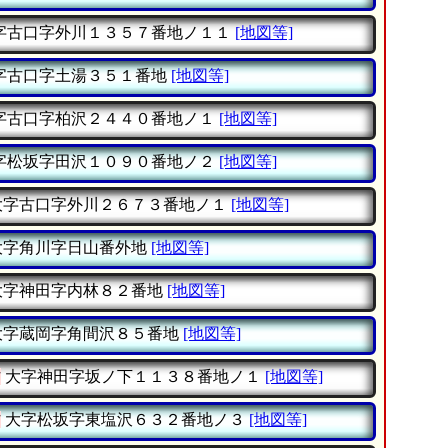
字古口字外川１３５７番地ノ１１
[地図等]
字古口字土湯３５１番地
[地図等]
字古口字柏沢２４４０番地ノ１
[地図等]
字松坂字田沢１０９０番地ノ２
[地図等]
字古口字外川２６７３番地ノ１
[地図等]
字角川字日山番外地
[地図等]
字神田字内林８２番地
[地図等]
字蔵岡字角間沢８５番地
[地図等]
村
大字神田字坂ノ下１１３８番地ノ１
[地図等]
村
大字松坂字東塩沢６３２番地ノ３
[地図等]