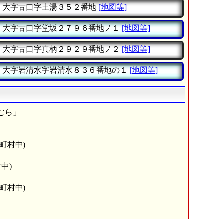
村
大字古口字土湯３５２番地
[地図等]
村
大字古口字堂坂２７９６番地ノ１
[地図等]
村
大字古口字真柄２９２９番地ノ２
[地図等]
村
大字岩清水字岩清水８３６番地の１
[地図等]
むら」
町村中)
中)
町村中)