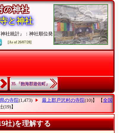
沢村の神社
寺と神社
『神社統計』：神社順位発
ム
[As of 26/07/28]
35.『飽海郡遊佐町』
県の寺院
(1,473)
最上郡戸沢村の寺院
(10)】 【
全国
社
(19)】
9社)を理解する