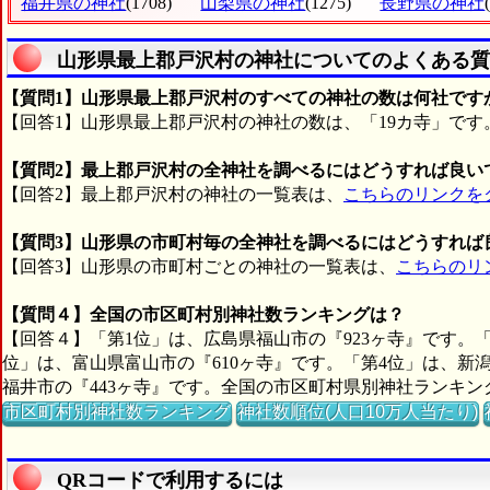
福井県の神社
(1708)
山梨県の神社
(1275)
長野県の神社
山形県最上郡戸沢村の神社についてのよくある質
【質問1】山形県最上郡戸沢村のすべての神社の数は何社です
【回答1】山形県最上郡戸沢村の神社の数は、「19カ寺」です
【質問2】最上郡戸沢村の全神社を調べるにはどうすれば良い
【回答2】最上郡戸沢村の神社の一覧表は、
こちらのリンクを
【質問3】山形県の市町村毎の全神社を調べるにはどうすれば
【回答3】山形県の市町村ごとの神社の一覧表は、
こちらのリ
【質問４】全国の市区町村別神社数ランキングは？
【回答４】「第1位」は、広島県福山市の『923ヶ寺』です。「
位」は、富山県富山市の『610ヶ寺』です。「第4位」は、新潟
福井市の『443ヶ寺』です。全国の市区町村県別神社ランキ
市区町村別神社数ランキング
神社数順位(人口10万人当たり)
QRコードで利用するには