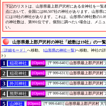
下記のリストは、山形県最上郡戸沢村にある全神社を一覧表形
点において、全国には80,507社の神社があります。山形県
には19社の神社があります。これは、山形県の神社数の1.
の神社数は、第991位です。個別に調べたい場合は、メニ
い。
山形県最上郡戸沢村の神社「総数は19社」の一
〔詳細モード〕
へ移動。
[山形県の神社一覧]
へ移動。神社の詳
ト)
1
[Open]
稲荷神社
[〒999-6401]
山形県最上郡戸沢村
2
[Open]
稲荷神社
[〒999-6313]
山形県最上郡戸沢村
3
[Open]
外川神社
[〒999-6401]
山形県最上郡戸沢村
4
[Open]
熊野神社
[〒999-6403]
山形県最上郡戸沢村
5
[Open]
山神社
[〒999-6401]
山形県最上郡戸沢村
大