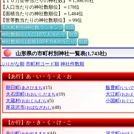
【１０万世帯当たりの神社数】＝1,366.91社
【人口当たりの神社数順位】＝178位
【面積当たりの神社数順位】＝1,484位
【世帯数当たりの神社数順位】＝99位
市区町村別神社数ランキング
別窓
神社数順位(人口10万人当たり)
別窓
神社数順位(面積100平方Km当たり)
別窓
山形県の市町村別神社一覧表(1,743社)
ぶりがな順
市町村コード順
神社件数順
【あ行】あ・い・う・え・お
朝日町
(15)
飯豊町
(あさひまち)
(いいで
大石田町
(19)
大江町
(おおいしだまち)
(おおえ
大蔵村
(5)
小国町
(おおくらむら)
(おぐに
尾花沢市
(48)
(おばなざわし)
【か行】か・き・く・け・こ
金山町
(44)
河北町
(かねやままち)
(かほ