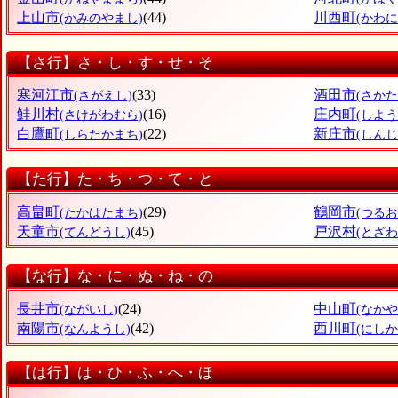
上山市
(44)
川西町
(かみのやまし)
(かわ
【さ行】さ・し・す・せ・そ
寒河江市
(33)
酒田市
(さがえし)
(さかた
鮭川村
(16)
庄内町
(さけがわむら)
(しよ
白鷹町
(22)
新庄市
(しらたかまち)
(しん
【た行】た・ち・つ・て・と
高畠町
(29)
鶴岡市
(たかはたまち)
(つるお
天童市
(45)
戸沢村
(てんどうし)
(とざわ
【な行】な・に・ぬ・ね・の
長井市
(24)
中山町
(ながいし)
(なか
南陽市
(42)
西川町
(なんようし)
(にし
【は行】は・ひ・ふ・へ・ほ