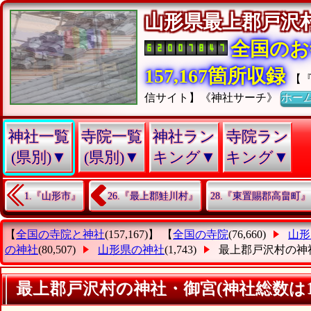
山形県最上郡戸
全国のお
157,167箇所収録
【
信サイト】《神社サーチ》
ホー
神社一覧
寺院一覧
神社ラン
寺院ラン
(県別)▼
(県別)▼
キング▼
キング▼
1.『山形市』
26.『最上郡鮭川村』
28.『東置賜郡高畠町』
【
全国の寺院と神社
(157,167)】 【
全国の寺院
(76,660)
山形
の神社
(80,507)
山形県の神社
(1,743)
最上郡戸沢村の神
最上郡戸沢村の神社・御宮(神社総数は1