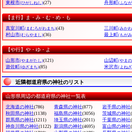
東根市
(27)
舟形町
(ひがしねし)
(ふな
【ま行】ま・み・む・め・も
真室川町
(43)
三川町
(まむろがわまち)
(みかわ
村山市
(36)
最上町
(むらやまし)
(もがみ
【や行】や・ゆ・よ
山形市
(121)
山辺町
(やまがたし)
(やま
遊佐町
(85)
米沢市
(ゆざまち)
(よねざ
近隣都道府県の神社のリスト
山形県周辺の都道府県の神社一覧表
北海道の神社
(786)
青森県の神社
(877)
岩手県の神社
秋田県の神社
(1138)
福島県の神社
(3056)
茨城県の神社
群馬県の神社
(1211)
埼玉県の神社
(2011)
千葉県の神社
神奈川県の神社
(1122)
新潟県の神社
(4695)
富山県の神社