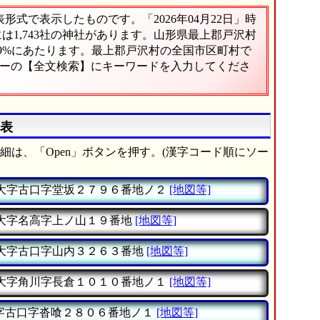
式で表示したものです。「2026年04月22日」時
には1,743社の神社があります。山形県最上郡戸沢村
09%にあたります。最上郡戸沢村の全国市区町村で
ューの【全文検索】にキーワードを入力してくださ
覧表
細は、「Open」ボタンを押す。(漢字コード順にソー
大字古口字堂坂２７９６番地ノ２
[地図等]
大字名高字上ノ山１９番地
[地図等]
大字古口字山内３２６３番地
[地図等]
大字角川字長倉１０１０番地ノ１
[地図等]
字古口字沓喰２８０６番地ノ１
[地図等]