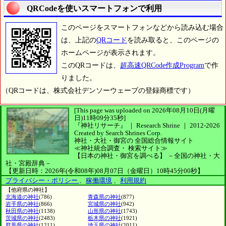
QRCodeを使いスマートフォンで利用
このページをスマートフォンなどから読み込む場合
は、上記の
QRコード
を読み取ると、このページの
ホームページが表示されます。
このQRコードは、
超高速QRCode作成Program
で作
りました。
（QRコードは、株式会社デンソーウェーブの登録商標です）
[This page was uploaded on 2026年08月10日(月曜
日)11時09分35秒]
『神社リサーチ』 ｜ Research Shrine
｜
2012-2026
Created by
Search Shrines Corp.
神社・大社・御宮の
全国総合情報サイト
≪神社統合調査・
検索サイト≫
【日本の神社・御宮を調べる】
－全国の神社・大
社・宮殿辞典－
【更新日時：2026年(令和08年)08月07日（金曜日）10時45分00秒】
プライバシー・ポリシー
、
稼働環境
、
利用規約
【他府県の神社】
北海道の神社
(786)
青森県の神社
(877)
岩手県の神社
(866)
宮城県の神社
(942)
秋田県の神社
(1138)
山形県の神社
(1743)
茨城県の神社
(2483)
栃木県の神社
(1921)
群馬県の神社
(1211)
埼玉県の神社
(2011)