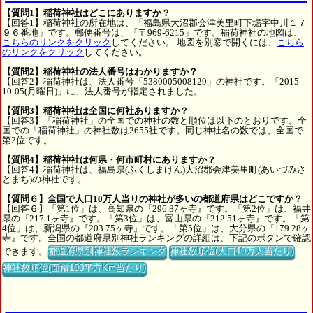
【質問1】稲荷神社はどこにありますか？
【回答1】稲荷神社の所在地は、「福島県大沼郡会津美里町下堀字中川１７
９６番地」です。郵便番号は、「〒969-6215」です。稲荷神社の地図は、
こちらのリンクをクリック
してください。 地図を別窓で開くには、
こちら
のリンクをクリック
してください。
【質問2】稲荷神社の法人番号はわかりますか？
【回答2】稲荷神社は、法人番号「5380005008129」の神社です。「2015-
10-05(月曜日)」に、法人番号が指定されました。
【質問3】稲荷神社は全国に何社ありますか？
【回答3】「稲荷神社」の全国での神社の数と順位は以下のとおりです。全
国での「稲荷神社」の神社数は2655社です。同じ神社名の数では、全国で
第2位です。
【質問4】稲荷神社は何県・何市町村にありますか？
【回答4】稲荷神社は、福島県(ふくしまけん)大沼郡会津美里町(あいづみさ
とまち)の神社です。
【質問６】全国で人口10万人当りの神社が多いの都道府県はどこですか？
【回答６】「第1位」は、高知県の『296.87ヶ寺』です。「第2位」は、福井
県の『217.1ヶ寺』です。「第3位」は、富山県の『212.51ヶ寺』です。「第
4位」は、新潟県の『203.75ヶ寺』です。「第5位」は、大分県の『179.28ヶ
寺』です。全国の都道府県別神社ランキングの詳細は、下記のボタンで確認
できます。
都道府県別神社数ランキング
神社数順位(人口10万人当たり)
神社数順位(面積100平方Km当たり)