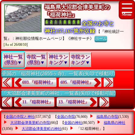
福島県大沼郡会津美里町の
『稲荷神社』
全国のお寺と
神社157,167箇所収録
【『神社統計一
覧』：神社順位情報ホームページ】《神社サーチ》
ホーム
[As of 26/08/10]
神社一覧
寺院一覧
神社ラン
寺院ラン
(県別)▼
(県別)▼
キング▼
キング▼
全国の「稲荷神社(2655ヶ寺)」一覧表(矢印で移動可)
693.『稲荷神社』
695.『稲荷神社』
「大沼郡会津美里町の神社」一覧表(矢印で移動可能)
11.『稲荷神社』
13.『稲荷神社』
【
全国の寺院と神社
(157,167)】 【
全国の寺院
(76,660)
福島県の寺院
(1,530)
大沼郡会津美里町の寺院
(66)】 【
全国の神社
(80,507)
福島県の神社
(3,056)
大沼郡会津美里町の神社
(61)
「12.稲荷神社」
】