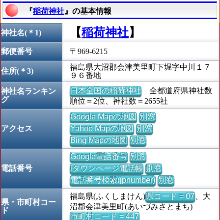
『
稲荷神社
』の基本情報
【
稲荷神社
】
神社名(＊1)
郵便番号
〒969-6215
福島県大沼郡会津美里町下堀字中川１７
住所(＊3)
９６番地
日本全国の稲荷神社
全都道府県神社数
神社名ランキン
グ
順位＝2位、神社数＝2655社
Google Mapの地図
別窓
アクセス
Yahoo Mapの地図
別窓
Bing Mapの地図
別窓
Google電話番号
別窓
電話番号
iタウンページ電話帳
別窓
電話番号検索(jpnumber)
別窓
福島県(ふくしまけん)
県コード = 07
、大
県・市町村コー
沼郡会津美里町(あいづみさとまち)
ド
市町村コード = 447