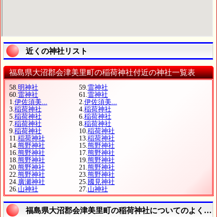
近くの神社リスト
福島県大沼郡会津美里町の稲荷神社付近の神社一覧表
58.
明神社
59.
雷神社
60.
雷神社
61.
雷神社
1.
伊佐須美...
2.
伊佐須美...
3.
稲荷神社
4.
稲荷神社
5.
稲荷神社
6.
稲荷神社
7.
稲荷神社
8.
稲荷神社
9.
稲荷神社
10.
稲荷神社
11.
稲荷神社
13.
稲荷神社
14.
熊野神社
15.
熊野神社
16.
熊野神社
17.
熊野神社
18.
熊野神社
19.
熊野神社
20.
熊野神社
21.
熊野神社
22.
熊野神社
23.
熊野神社
24.
廣瀬神社
25.
國見神社
26.
山神社
27.
山神社
福島県大沼郡会津美里町の稲荷神社についてのよくあ