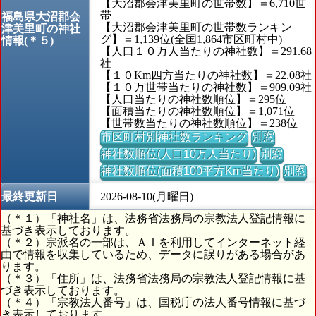
【大沼郡会津美里町の世帯数】＝6,710世
帯
福島県大沼郡会
【大沼郡会津美里町の世帯数ランキン
津美里町の神社
グ】＝1,139位(全国1,864市区町村中)
情報(＊５)
【人口１０万人当たりの神社数】＝291.68
社
【１０Km四方当たりの神社数】＝22.08社
【１０万世帯当たりの神社数】＝909.09社
【人口当たりの神社数順位】＝295位
【面積当たりの神社数順位】＝1,071位
【世帯数当たりの神社数順位】＝238位
市区町村別神社数ランキング
別窓
神社数順位(人口10万人当たり)
別窓
神社数順位(面積100平方Km当たり)
別窓
最終更新日
2026-08-10(月曜日)
（＊１）「神社名」は、法務省法務局の宗教法人登記情報に
基づき表示しております。
（＊２）宗派名の一部は、ＡＩを利用してインターネット経
由で情報を収集しているため、データに誤りがある場合があ
ります。
（＊３）「住所」は、法務省法務局の宗教法人登記情報に基
づき表示しております。
（＊４）「宗教法人番号」は、国税庁の法人番号情報に基づ
き表示しております。