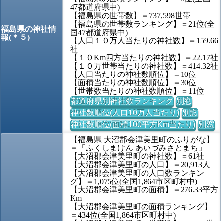
47都道府県中)
【福島県の世帯数】＝737,598世帯
【福島県の世帯数ランキング】＝21位(全
福島県の神社情
国47都道府県中)
報(＊５)
【人口１０万人当たりの神社数】＝159.66
社
【１０Km四方当たりの神社数】＝22.17社
【１０万世帯当たりの神社数】＝414.32社
【人口当たりの神社数順位】＝10位
【面積当たりの神社数順位】＝30位
【世帯数当たりの神社数順位】＝11位
都道府県別神社数ランキング
別窓
神社数順位(人口10万人当たり)
別窓
神社数順位(面積100平方Km当たり)
別窓
【福島県 大沼郡会津美里町のふりがな】
＝「ふくしまけん あいづみさとまち」
【大沼郡会津美里町の神社数】＝61社
【大沼郡会津美里町の人口】＝20,913人
【大沼郡会津美里町の人口数ランキン
グ】＝1,075位(全国1,864市区町村中)
【大沼郡会津美里町の面積】＝276.33平方
Km
【大沼郡会津美里町の面積ランキング】
＝434位(全国1,864市区町村中)