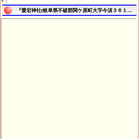
『愛宕神社(岐阜県不破郡関ケ原町大字今須３６１５番