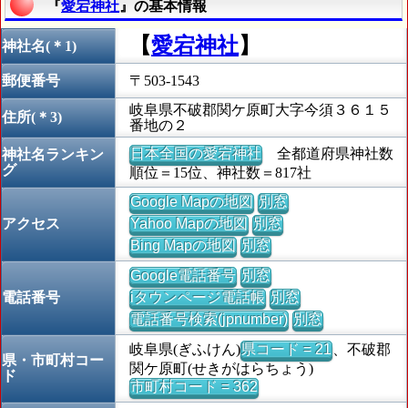
『
愛宕神社
』の基本情報
【
愛宕神社
】
神社名(＊1)
郵便番号
〒503-1543
岐阜県不破郡関ケ原町大字今須３６１５
住所(＊3)
番地の２
日本全国の愛宕神社
全都道府県神社数
神社名ランキン
グ
順位＝15位、神社数＝817社
Google Mapの地図
別窓
アクセス
Yahoo Mapの地図
別窓
Bing Mapの地図
別窓
Google電話番号
別窓
電話番号
iタウンページ電話帳
別窓
電話番号検索(jpnumber)
別窓
岐阜県(ぎふけん)
県コード = 21
、不破郡
県・市町村コー
関ケ原町(せきがはらちょう)
ド
市町村コード = 362