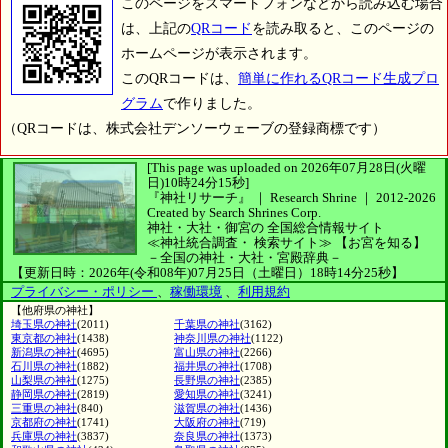
このページをスマートフォンなどから読み込む場合
は、上記の
QRコード
を読み取ると、このページの
ホームページが表示されます。
このQRコードは、
簡単に作れるQRコード生成プロ
グラム
で作りました。
（QRコードは、株式会社デンソーウェーブの登録商標です）
[This page was uploaded on 2026年07月28日(火曜
日)10時24分15秒]
『神社リサーチ』 ｜ Research Shrine
｜
2012-2026
Created by
Search Shrines Corp.
神社・大社・御宮の
全国総合情報サイト
≪神社統合調査・
検索サイト≫
【お宮を知る】
－全国の神社・大社・宮殿辞典－
【更新日時：2026年(令和08年)07月25日（土曜日）18時14分25秒】
プライバシー・ポリシー
、
稼働環境
、
利用規約
【他府県の神社】
埼玉県の神社
(2011)
千葉県の神社
(3162)
東京都の神社
(1438)
神奈川県の神社
(1122)
新潟県の神社
(4695)
富山県の神社
(2266)
石川県の神社
(1882)
福井県の神社
(1708)
山梨県の神社
(1275)
長野県の神社
(2385)
静岡県の神社
(2819)
愛知県の神社
(3241)
三重県の神社
(840)
滋賀県の神社
(1436)
京都府の神社
(1741)
大阪府の神社
(719)
兵庫県の神社
(3837)
奈良県の神社
(1373)