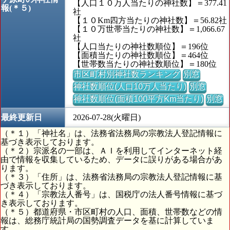
【人口１０万人当たりの神社数】＝377.41
報(＊５)
社
【１０Km四方当たりの神社数】＝56.82社
【１０万世帯当たりの神社数】＝1,066.67
社
【人口当たりの神社数順位】＝196位
【面積当たりの神社数順位】＝464位
【世帯数当たりの神社数順位】＝180位
市区町村別神社数ランキング
別窓
神社数順位(人口10万人当たり)
別窓
神社数順位(面積100平方Km当たり)
別窓
最終更新日
2026-07-28(火曜日)
（＊１）「神社名」は、法務省法務局の宗教法人登記情報に
基づき表示しております。
（＊２）宗派名の一部は、ＡＩを利用してインターネット経
由で情報を収集しているため、データに誤りがある場合があ
ります。
（＊３）「住所」は、法務省法務局の宗教法人登記情報に基
づき表示しております。
（＊４）「宗教法人番号」は、国税庁の法人番号情報に基づ
き表示しております。
（＊５）都道府県・市区町村の人口、面積、世帯数などの情
報は、総務庁統計局の国勢調査データを基に計算していま
す。