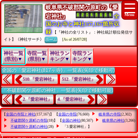
岐阜県不破郡関ケ原町の『愛
宕神社』
全
国のお寺と神社157,167箇所収
録
【『神社の全リスト』：神社統計順位発信サ
イト】《神社サーチ》
ホーム
[As of 26/07/28]
神社一覧
寺院一覧
神社ラン
寺院ラン
(県別)▼
(県別)▼
キング▼
キング▼
全国の「愛宕神社(817ヶ寺)」一覧表(矢印で移動可)
510.『愛宕神社』
512.『愛宕神社』
「不破郡関ケ原町の神社」一覧表(矢印で移動可能)
2.『愛宕神社』
4.『愛宕神社』
【
全国の寺院と神社
(157,167)】 【
全国の寺院
(76,660)
岐阜県の寺院
(2,302)
不破郡関ケ原町の寺院
(18)】 【
全国の神社
(80,507)
岐阜県の神社
(3,266)
不破郡関ケ原町の神社
(28)
「3.愛宕神社」
】