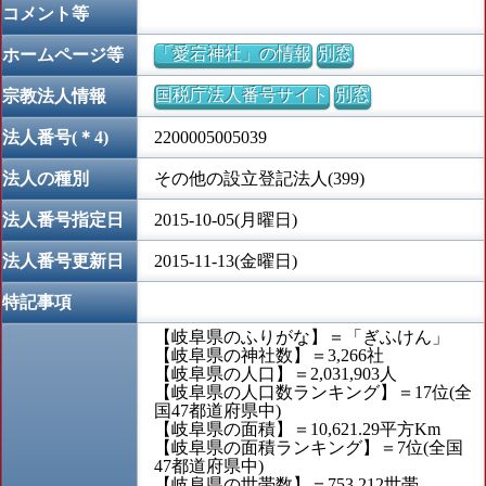
コメント等
「愛宕神社」の情報
別窓
ホームページ等
国税庁法人番号サイト
別窓
宗教法人情報
法人番号(＊4)
2200005005039
法人の種別
その他の設立登記法人(399)
法人番号指定日
2015-10-05(月曜日)
法人番号更新日
2015-11-13(金曜日)
特記事項
【岐阜県のふりがな】＝「ぎふけん」
【岐阜県の神社数】＝3,266社
【岐阜県の人口】＝2,031,903人
【岐阜県の人口数ランキング】＝17位(全
国47都道府県中)
【岐阜県の面積】＝10,621.29平方Km
【岐阜県の面積ランキング】＝7位(全国
47都道府県中)
【岐阜県の世帯数】＝753,212世帯