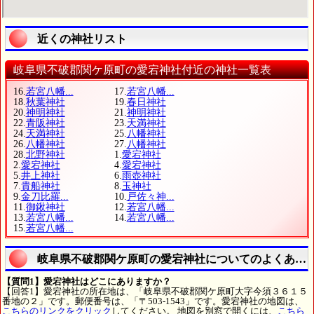
近くの神社リスト
岐阜県不破郡関ケ原町の愛宕神社付近の神社一覧表
16.
若宮八幡...
17.
若宮八幡...
18.
秋葉神社
19.
春日神社
20.
神明神社
21.
神明神社
22.
青阪神社
23.
天満神社
24.
天満神社
25.
八幡神社
26.
八幡神社
27.
八幡神社
28.
北野神社
1.
愛宕神社
2.
愛宕神社
4.
愛宕神社
5.
井上神社
6.
雨壺神社
7.
貴船神社
8.
玉神社
9.
金刀比羅...
10.
戸佐々神...
11.
御鍬神社
12.
若宮八幡...
13.
若宮八幡...
14.
若宮八幡...
15.
若宮八幡...
岐阜県不破郡関ケ原町の愛宕神社についてのよくある
【質問1】愛宕神社はどこにありますか？
【回答1】愛宕神社の所在地は、「岐阜県不破郡関ケ原町大字今須３６１５
番地の２」です。郵便番号は、「〒503-1543」です。愛宕神社の地図は、
こちらのリンクをクリック
してください。 地図を別窓で開くには、
こちら