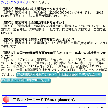
のリンクをクリック
してください。
【質問2】愛宕神社の法人番号はわかりますか？
【回答2】愛宕神社は、法人番号「2200005005039」の神社です。「2015-
10-05(月曜日)」に、法人番号が指定されました。
【質問3】愛宕神社は全国に何社ありますか？
【回答3】「愛宕神社」の全国での神社の数と順位は以下のとおりです。全
国での「愛宕神社」の神社数は817社です。同じ神社名の数では、全国で第
15位です。
【質問4】愛宕神社は何県・何市町村にありますか？
【回答4】愛宕神社は、岐阜県(ぎふけん)不破郡関ケ原町(せきがはらちょう)
の神社です。
【質問６】全国の都道府県別面積100平方キロメートル当りの神社数ランキ
ングは？
【回答６】「第1位」は、福岡県の『68ヶ寺』です。「第2位」は、東京都
の『65.63ヶ寺』です。「第3位」は、愛知県の『62.66ヶ寺』です。「第4
位」は、千葉県の『61.31ヶ寺』です。「第5位」は、富山県の『53.35ヶ
寺』です。全国の都道府県別神社ランキングの詳細は、下記のボタンで確認
できます。
都道府県別神社数ランキング
神社数順位(人口10万人当たり)
神社数順位(面積100平方Km当たり)
二次元バーコードでSmartphoneから