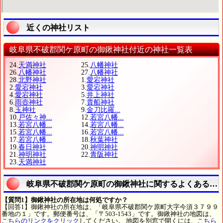
近くの神社リスト
岐阜県不破郡関ケ原町の御鍬神社付近の神社一覧表
24.
天満神社
25.
八幡神社
26.
八幡神社
27.
八幡神社
28.
北野神社
1.
愛宕神社
2.
愛宕神社
3.
愛宕神社
4.
愛宕神社
5.
井上神社
6.
雨壺神社
7.
貴船神社
8.
玉神社
9.
金刀比羅...
10.
戸佐々神...
12.
若宮八幡...
13.
若宮八幡...
14.
若宮八幡...
15.
若宮八幡...
16.
若宮八幡...
17.
若宮八幡...
18.
秋葉神社
19.
春日神社
20.
神明神社
21.
神明神社
22.
青阪神社
23.
天満神社
岐阜県不破郡関ケ原町の御鍬神社に関するよくある質
【質問1】御鍬神社の所在地は何処ですか？
【回答1】御鍬神社の所在地は、「岐阜県不破郡関ケ原町大字今須３７９９
番地の１」です。郵便番号は、「〒503-1543」です。御鍬神社の地図は、
こちらのリンクをクリック
してください。 地図を別窓で開くには、
こちら