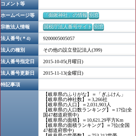
コメント等
「御鍬神社」の情報
別窓
ホームページ等
国税庁法人番号サイト
別窓
宗教法人情報
法人番号(＊4)
9200005005057
法人の種別
その他の設立登記法人(399)
法人番号指定日
2015-10-05(月曜日)
法人番号更新日
2015-11-13(金曜日)
特記事項
【岐阜県のふりがな】＝「ぎふけん」
【岐阜県の神社数】＝3,266社
【岐阜県の人口】＝2,031,903人
【岐阜県の人口数ランキング】＝17位(全
国47都道府県中)
【岐阜県の面積】＝10,621.29平方Km
【岐阜県の面積ランキング】＝7位(全国
47都道府県中)
【岐阜県の世帯数】＝753,212世帯