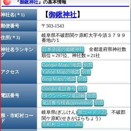
『
御鍬神社
』の基本情報
【
御鍬神社
】
神社名(＊1)
郵便番号
〒503-1543
岐阜県不破郡関ケ原町大字今須３７９９
住所(＊3)
番地の１
日本全国の御鍬神社
全都道府県神社数
神社名ランキン
グ
順位＝297位、神社数＝21社
Google Mapの地図
別窓
アクセス
Yahoo Mapの地図
別窓
Bing Mapの地図
別窓
Google電話番号
別窓
電話番号
iタウンページ電話帳
別窓
電話番号検索(jpnumber)
別窓
岐阜県(ぎふけん)
県コード = 21
、不破郡
県・市町村コー
関ケ原町(せきがはらちょう)
ド
市町村コード = 362