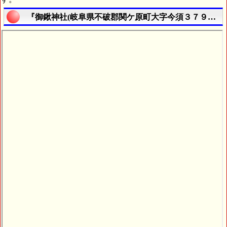
『御鍬神社(岐阜県不破郡関ケ原町大字今須３７９９番