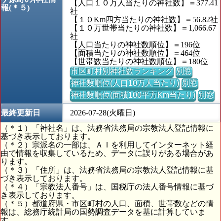
【人口１０万人当たりの神社数】＝377.41
報(＊５)
社
【１０Km四方当たりの神社数】＝56.82社
【１０万世帯当たりの神社数】＝1,066.67
社
【人口当たりの神社数順位】＝196位
【面積当たりの神社数順位】＝464位
【世帯数当たりの神社数順位】＝180位
市区町村別神社数ランキング
別窓
神社数順位(人口10万人当たり)
別窓
神社数順位(面積100平方Km当たり)
別窓
最終更新日
2026-07-28(火曜日)
（＊１）「神社名」は、法務省法務局の宗教法人登記情報に
基づき表示しております。
（＊２）宗派名の一部は、ＡＩを利用してインターネット経
由で情報を収集しているため、データに誤りがある場合があ
ります。
（＊３）「住所」は、法務省法務局の宗教法人登記情報に基
づき表示しております。
（＊４）「宗教法人番号」は、国税庁の法人番号情報に基づ
き表示しております。
（＊５）都道府県・市区町村の人口、面積、世帯数などの情
報は、総務庁統計局の国勢調査データを基に計算していま
す。