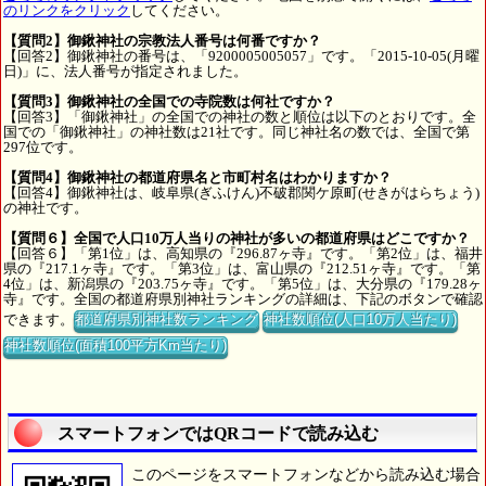
のリンクをクリック
してください。
【質問2】御鍬神社の宗教法人番号は何番ですか？
【回答2】御鍬神社の番号は、「9200005005057」です。「2015-10-05(月曜
日)」に、法人番号が指定されました。
【質問3】御鍬神社の全国での寺院数は何社ですか？
【回答3】「御鍬神社」の全国での神社の数と順位は以下のとおりです。全
国での「御鍬神社」の神社数は21社です。同じ神社名の数では、全国で第
297位です。
【質問4】御鍬神社の都道府県名と市町村名はわかりますか？
【回答4】御鍬神社は、岐阜県(ぎふけん)不破郡関ケ原町(せきがはらちょう)
の神社です。
【質問６】全国で人口10万人当りの神社が多いの都道府県はどこですか？
【回答６】「第1位」は、高知県の『296.87ヶ寺』です。「第2位」は、福井
県の『217.1ヶ寺』です。「第3位」は、富山県の『212.51ヶ寺』です。「第
4位」は、新潟県の『203.75ヶ寺』です。「第5位」は、大分県の『179.28ヶ
寺』です。全国の都道府県別神社ランキングの詳細は、下記のボタンで確認
できます。
都道府県別神社数ランキング
神社数順位(人口10万人当たり)
神社数順位(面積100平方Km当たり)
スマートフォンではQRコードで読み込む
このページをスマートフォンなどから読み込む場合