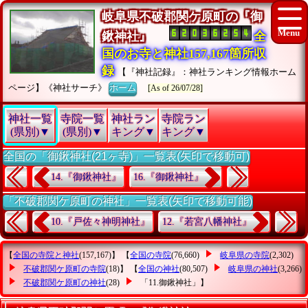
岐阜県不破郡関ケ原町の『御
鍬神社』
全
国のお寺と神社157,167箇所収
録
【『神社記録』：神社ランキング情報ホーム
ページ】《神社サーチ》
ホーム
[As of 26/07/28]
神社一覧
寺院一覧
神社ラン
寺院ラン
(県別)▼
(県別)▼
キング▼
キング▼
全国の「御鍬神社(21ヶ寺)」一覧表(矢印で移動可)
14.『御鍬神社』
16.『御鍬神社』
「不破郡関ケ原町の神社」一覧表(矢印で移動可能)
10.『戸佐々神明神社』
12.『若宮八幡神社』
【
全国の寺院と神社
(157,167)】 【
全国の寺院
(76,660)
岐阜県の寺院
(2,302)
不破郡関ケ原町の寺院
(18)】 【
全国の神社
(80,507)
岐阜県の神社
(3,266)
不破郡関ケ原町の神社
(28)
「11.御鍬神社」
】