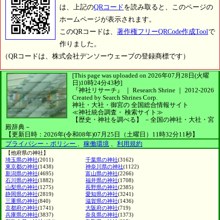
は、上記の
QRコード
を読み取ると、このページの
ホームページが表示されます。
このQRコードは、
著作権フリーQRCode作成Tool
で
作りました。
（QRコードは、株式会社デンソーウェーブの登録商標です）
[This page was uploaded on 2026年07月28日(火曜
日)10時24分43秒]
『神社リサーチ』 ｜ Research Shrine
｜
2012-2026
Created by
Search Shrines Corp.
神社・大社・御宮の
全国総合情報サイト
≪神社統合調査・
検索サイト≫
【歴史・神社を調べる】
－全国の神社・大社・宮
殿辞典－
【更新日時：2026年(令和08年)07月25日（土曜日）11時32分11秒】
プライバシー・ポリシー
、
稼働環境
、
利用規約
【他府県の神社】
埼玉県の神社
(2011)
千葉県の神社
(3162)
東京都の神社
(1438)
神奈川県の神社
(1122)
新潟県の神社
(4695)
富山県の神社
(2266)
石川県の神社
(1882)
福井県の神社
(1708)
山梨県の神社
(1275)
長野県の神社
(2385)
静岡県の神社
(2819)
愛知県の神社
(3241)
三重県の神社
(840)
滋賀県の神社
(1436)
京都府の神社
(1741)
大阪府の神社
(719)
兵庫県の神社
(3837)
奈良県の神社
(1373)