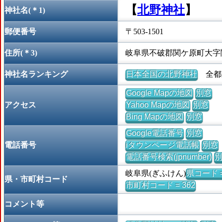
【
北野神社
】
神社名(＊1)
郵便番号
〒503-1501
住所(＊3)
岐阜県不破郡関ケ原町大字
神社名ランキング
日本全国の北野神社
全都道
Google Mapの地図
別窓
アクセス
Yahoo Mapの地図
別窓
Bing Mapの地図
別窓
Google電話番号
別窓
電話番号
iタウンページ電話帳
別窓
電話番号検索(jpnumber)
岐阜県(ぎふけん)
県コード =
県・市町村コード
市町村コード = 362
コメント等