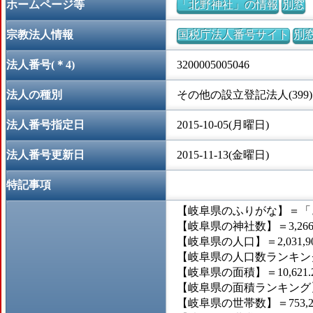
ホームページ等
「北野神社」の情報
別窓
宗教法人情報
国税庁法人番号サイト
別
法人番号(＊4)
3200005005046
法人の種別
その他の設立登記法人(399)
法人番号指定日
2015-10-05(月曜日)
法人番号更新日
2015-11-13(金曜日)
特記事項
【岐阜県のふりがな】＝「
【岐阜県の神社数】＝3,26
【岐阜県の人口】＝2,031,9
【岐阜県の人口数ランキング
【岐阜県の面積】＝10,621.
【岐阜県の面積ランキング】
【岐阜県の世帯数】＝753,2