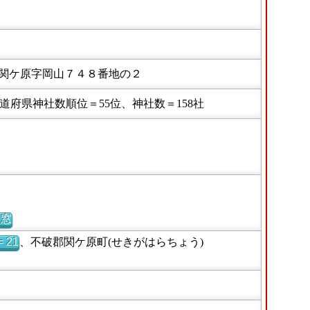
関ケ原字岡山７４８番地の２
府県神社数順位＝55位、神社数＝158社
別窓
 21
、不破郡関ケ原町(せきがはらちょう)