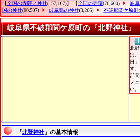
【
全国の寺院と神社
(157,167)】 【
全国の寺院
(76,660)
岐阜
国の神社
(80,507)
岐阜県の神社
(3,266)
不破郡関ケ原町
岐阜県不破郡関ケ原町の『北野神社』
【
北野
は、
日」
す。
郡関
メニ
い。
『
北野神社
』の基本情報