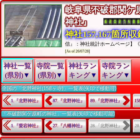
岐阜県不破郡関ケ
神社』
神社157,167箇所
信』：神社統計ホームページ】
[As of 26/07/28]
神社一覧
寺院一覧
神社ラン
寺院ラン
(県別)▼
(県別)▼
キング▼
キング▼
全国の「北野神社(158ヶ寺)」一覧表(矢印で移動可)
1.『北野神社』
87.『北野神社』
89.『北野神社』
1
「不破郡関ケ原町の神社」一覧表(矢印で移動可能)
28.『北野神社』
2
1.『愛宕神社』
27.『八幡神社』