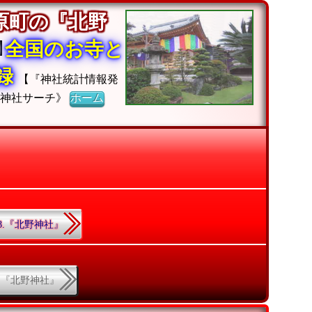
原町の『北野
全国のお寺と
収録
【『神社統計情報発
《神社サーチ》
ホーム
58.『北野神社』
8.『北野神社』