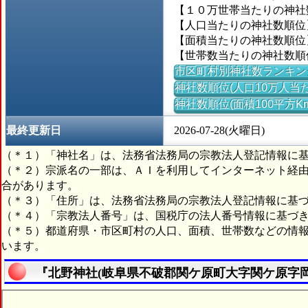
【１０万世帯当たりの神社数】＝
【人口当たりの神社数順位】
【面積当たりの神社数順位】
【世帯数当たりの神社数順位
市区町村別神社数ランキン
神社数順位(人口10万人当た
神社数順位(面積100平方K
最終更新日
2026-07-28(火曜日)
（＊１）「神社名」は、法務省法務局の宗教法人登記情報に
（＊２）宗派名の一部は、ＡＩを利用してインターネット経
合があります。
（＊３）「住所」は、法務省法務局の宗教法人登記情報に基
（＊４）「宗教法人番号」は、国税庁の法人番号情報に基づ
（＊５）都道府県・市区町村の人口、面積、世帯数などの情
います。
『北野神社(岐阜県不破郡関ケ原町大字関ケ原字