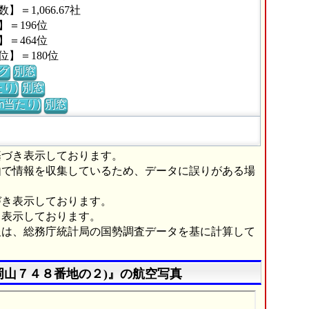
1,066.67社
＝196位
＝464位
】＝180位
グ
別窓
り)
別窓
m当たり)
別窓
基づき表示しております。
由で情報を収集しているため、データに誤りがある場
づき表示しております。
き表示しております。
報は、総務庁統計局の国勢調査データを基に計算して
岡山７４８番地の２)』の航空写真