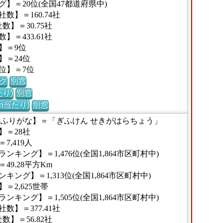
】＝20位(全国47都道府県中)
】＝160.74社
】＝30.75社
＝433.61社
】＝9位
】＝24位
位】＝7位
グ
別窓
り)
別窓
m当たり)
別窓
のふりがな】＝「ぎふけん せきがはらちょう」
】＝28社
,419人
キング】＝1,476位(全国1,864市区町村中)
9.28平方Km
ング】＝1,313位(全国1,864市区町村中)
2,625世帯
キング】＝1,505位(全国1,864市区町村中)
】＝377.41社
】＝56.82社