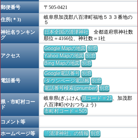
郵便番号
〒505-0421
岐阜県加茂郡八百津町福地５３３番地の
住所(＊3)
５
日本全国の清津神社
全都道府県神社数
神社名ランキン
グ
順位＝4166位、神社数＝1社
Google Mapの地図
別窓
アクセス
Yahoo Mapの地図
別窓
Bing Mapの地図
別窓
Google電話番号
別窓
電話番号
iタウンページ電話帳
別窓
電話番号検索(jpnumber)
別窓
岐阜県(ぎふけん)
県コード = 21
、加茂郡
県・市町村コー
八百津町(やおつちょう)
ド
市町村コード = 505
コメント等
「清津神社」の情報
別窓
ホームページ等