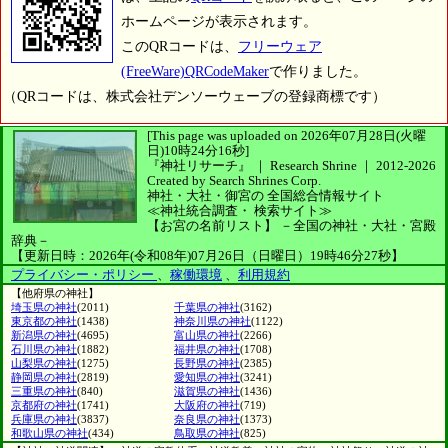
ホームページが表示されます。
このQRコードは、
フリーウェア
(FreeWare)QRCodeMaker
で作りました。
（QRコードは、株式会社デンソーウェーブの登録商標です）
[This page was uploaded on 2026年07月28日(火曜
日)10時24分16秒]
『神社リサーチ』 ｜ Research Shrine
｜
2012-2026
Created by
Search Shrines Corp.
神社・大社・御宮の
全国総合情報サイト
≪神社統合調査・
検索サイト≫
【お宮の名前リスト】
－全国の神社・大社・宮殿
辞典－
【更新日時：2026年(令和08年)07月26日（日曜日）19時46分27秒】
プライバシー・ポリシー
、
稼働環境
、
利用規約
【他府県の神社】
埼玉県の神社
(2011)
千葉県の神社
(3162)
東京都の神社
(1438)
神奈川県の神社
(1122)
新潟県の神社
(4695)
富山県の神社
(2266)
石川県の神社
(1882)
福井県の神社
(1708)
山梨県の神社
(1275)
長野県の神社
(2385)
静岡県の神社
(2819)
愛知県の神社
(3241)
三重県の神社
(840)
滋賀県の神社
(1436)
京都府の神社
(1741)
大阪府の神社
(719)
兵庫県の神社
(3837)
奈良県の神社
(1373)
和歌山県の神社
(434)
鳥取県の神社
(825)