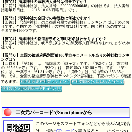
【質問2】清津神社の宗教法人番号は何番ですか？
【回答2】清津神社は、法人番号「2200005006648」の神社です。法人番号
指定年月日は、「2015-10-05(月曜日)」です。
【質問3】清津神社の全国での寺院数は何社ですか？
【回答3】「清津神社」の全都道府県での神社数とランキングは以下のとお
りです。全国での「清津神社」の神社数は1社です。同じ神社名の数では、
全国で第4166位です。
【質問4】清津神社の都道府県名と市町村名はわかりますか？
【回答4】清津神社は、岐阜県(ぎふけん)加茂郡八百津町(やおつちょう)の神
社です。
【質問６】全国の都道府県別面積100平方キロメートル当りの神社数ランキ
ングは？
【回答６】「第1位」は、福岡県の『68ヶ寺』です。「第2位」は、東京都
の『65.63ヶ寺』です。「第3位」は、愛知県の『62.66ヶ寺』です。「第4
位」は、千葉県の『61.31ヶ寺』です。「第5位」は、富山県の『53.35ヶ
寺』です。全国の都道府県別神社ランキングの詳細は、下記のボタンで確認
できます。
都道府県別神社数ランキング
神社数順位(人口10万人当たり)
神社数順位(面積100平方Km当たり)
二次元バーコードでSmartphoneから
このページをスマートフォンなどから読み込む場合
は、上記の
QRコード
を読み取ると、このページの