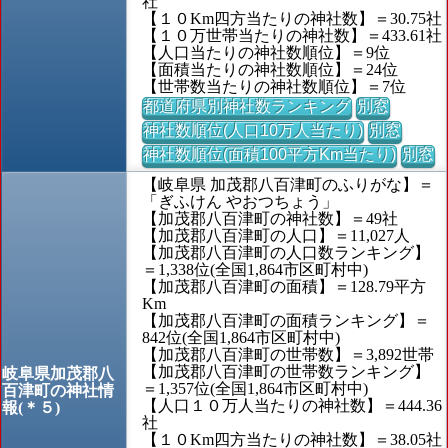
社
【１０Km四方当たりの神社数】＝30.75社
【１０万世帯当たりの神社数】＝433.61社
【人口当たりの神社数順位】＝9位
【面積当たりの神社数順位】＝24位
【世帯数当たりの神社数順位】＝7位
都道府県別神社数ランキング
別窓
神社数順位(人口10万人当たり)
別窓
神社数順位(面積100平方Km当たり)
別窓
【岐阜県 加茂郡八百津町のふりがな】＝
「ぎふけん やおつちょう」
【加茂郡八百津町の神社数】＝49社
【加茂郡八百津町の人口】＝11,027人
【加茂郡八百津町の人口数ランキング】
＝1,338位(全国1,864市区町村中)
【加茂郡八百津町の面積】＝128.79平方
Km
【加茂郡八百津町の面積ランキング】＝
842位(全国1,864市区町村中)
【加茂郡八百津町の世帯数】＝3,892世帯
【加茂郡八百津町の世帯数ランキング】
岐阜県加茂郡八
＝1,357位(全国1,864市区町村中)
百津町の神社情
【人口１０万人当たりの神社数】＝444.36
報(＊５)
社
【１０Km四方当たりの神社数】＝38.05社