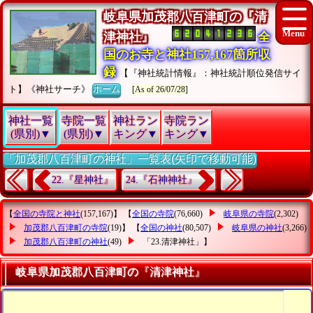
岐阜県加茂郡八百津町の『清
津神社』
全
国のお寺と神社157,167箇所収
録
【『神社統計情報』：神社統計順位発信サイ
ト】《神社サーチ》
ホーム
[As of 26/07/28]
神社一覧
寺院一覧
神社ラン
寺院ラン
(県別)▼
(県別)▼
キング▼
キング▼
「加茂郡八百津町の神社」一覧表(矢印で移動可能)
22.『星神社』
24.『石神神社』
【
全国の寺院と神社
(157,167)】 【
全国の寺院
(76,660)
岐阜県の寺院
(2,302)
加茂郡八百津町の寺院
(19)】 【
全国の神社
(80,507)
岐阜県の神社
(3,266)
加茂郡八百津町の神社
(49)
「23.清津神社」
】
岐阜県加茂郡八百津町の『清津神社』