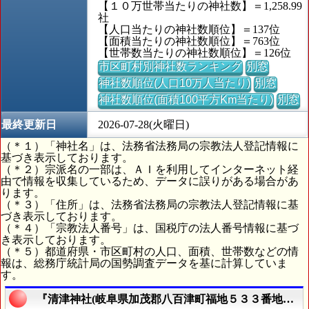
【１０万世帯当たりの神社数】＝1,258.99
社
【人口当たりの神社数順位】＝137位
【面積当たりの神社数順位】＝763位
【世帯数当たりの神社数順位】＝126位
市区町村別神社数ランキング
別窓
神社数順位(人口10万人当たり)
別窓
神社数順位(面積100平方Km当たり)
別窓
最終更新日
2026-07-28(火曜日)
（＊１）「神社名」は、法務省法務局の宗教法人登記情報に
基づき表示しております。
（＊２）宗派名の一部は、ＡＩを利用してインターネット経
由で情報を収集しているため、データに誤りがある場合があ
ります。
（＊３）「住所」は、法務省法務局の宗教法人登記情報に基
づき表示しております。
（＊４）「宗教法人番号」は、国税庁の法人番号情報に基づ
き表示しております。
（＊５）都道府県・市区町村の人口、面積、世帯数などの情
報は、総務庁統計局の国勢調査データを基に計算していま
す。
『清津神社(岐阜県加茂郡八百津町福地５３３番地の５