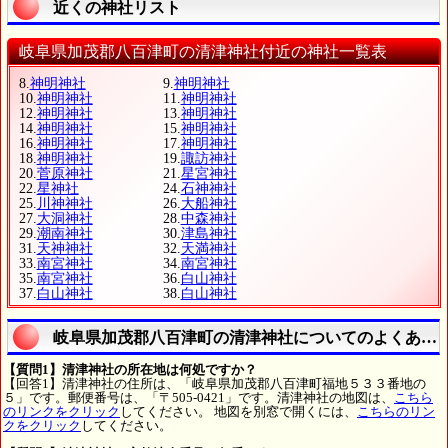
近くの神社リスト
岐阜県加茂郡八百津町の清津神社付近の神社一覧表
8.
神明神社
9.
神明神社
10.
神明神社
11.
神明神社
12.
神明神社
13.
神明神社
14.
神明神社
15.
神明神社
16.
神明神社
17.
神明神社
18.
神明神社
19.
諏訪神社
20.
菅原神社
21.
星宮神社
22.
星神社
24.
石神神社
25.
川神神社
26.
大船神社
27.
大洞神社
28.
中森神社
29.
潮南神社
30.
津島神社
31.
天神神社
32.
天満神社
33.
南宮神社
34.
南宮神社
35.
南宮神社
36.
白山神社
37.
白山神社
38.
白山神社
岐阜県加茂郡八百津町の清津神社についてのよくある
【質問1】清津神社の所在地は何処ですか？
【回答1】清津神社の住所は、「岐阜県加茂郡八百津町福地５３３番地の
５」です。郵便番号は、「〒505-0421」です。清津神社の地図は、
こちら
のリンクをクリック
してください。 地図を別窓で開くには、
こちらのリン
クをクリック
してください。