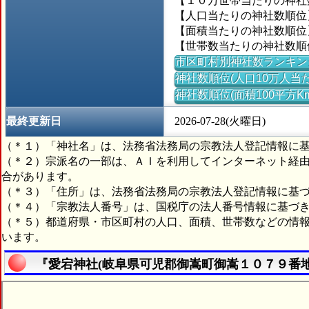
【１０万世帯当たりの神社数】
【人口当たりの神社数順位】
【面積当たりの神社数順位】
【世帯数当たりの神社数順位
市区町村別神社数ランキン
神社数順位(人口10万人当た
神社数順位(面積100平方K
最終更新日
2026-07-28(火曜日)
（＊１）「神社名」は、法務省法務局の宗教法人登記情報に
（＊２）宗派名の一部は、ＡＩを利用してインターネット経
合があります。
（＊３）「住所」は、法務省法務局の宗教法人登記情報に基
（＊４）「宗教法人番号」は、国税庁の法人番号情報に基づ
（＊５）都道府県・市区町村の人口、面積、世帯数などの情
います。
『愛宕神社(岐阜県可児郡御嵩町御嵩１０７９番