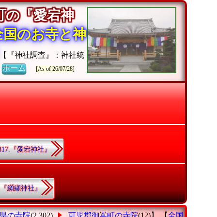
町の『愛宕神
全国のお寺と神
【『神社調査』：神社統
》
ホーム
[As of 26/07/28]
817.『愛宕神社』
3.『纐纈神社』
県の寺院
(2,302)
可児郡御嵩町の寺院
(12)】 【
全国