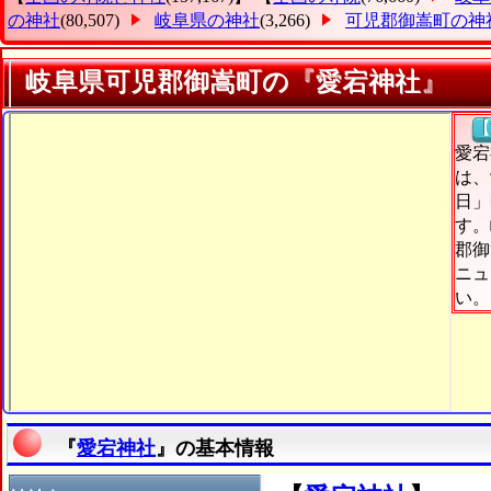
の神社
(80,507)
岐阜県の神社
(3,266)
可児郡御嵩町の神
岐阜県可児郡御嵩町の『愛宕神社』
【
愛宕
は、
日」
す。
郡御
ニュ
い。
『
愛宕神社
』の基本情報