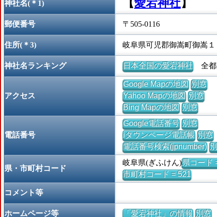
【
愛宕神社
】
神社名(＊1)
郵便番号
〒505-0116
住所(＊3)
岐阜県可児郡御嵩町御嵩１
神社名ランキング
日本全国の愛宕神社
全都道
Google Mapの地図
別窓
アクセス
Yahoo Mapの地図
別窓
Bing Mapの地図
別窓
Google電話番号
別窓
電話番号
iタウンページ電話帳
別窓
電話番号検索(jpnumber)
岐阜県(ぎふけん)
県コード =
県・市町村コード
市町村コード = 521
コメント等
ホームページ等
「愛宕神社」の情報
別窓