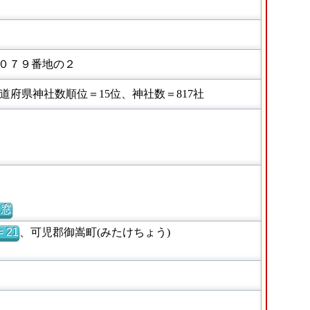
０７９番地の２
府県神社数順位＝15位、神社数＝817社
別窓
 21
、可児郡御嵩町(みたけちょう)