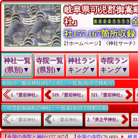
岐阜県可児郡御嵩
社』
社157,167箇所収録
計ホームページ】《神社サーチ
神社一覧
寺院一覧
神社ラン
寺院ラン
(県別)▼
(県別)▼
キング▼
キング▼
全国の「愛宕神社(817ヶ寺)」一覧表(矢印で移動可)
1.『愛宕神社』
519.『愛宕神社』
521.『愛宕神社』
「可児郡御嵩町の神社」一覧表(矢印で移動可能)
1.『愛宕神社』
1.『愛宕神社』
2.『井之平神社』
3
【
全国の寺院と神社
(157,167)】 【
全国の寺院
(76,660)
岐阜