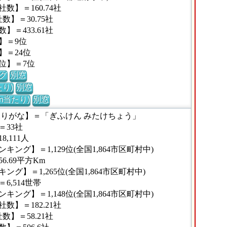
】＝160.74社
】＝30.75社
＝433.61社
】＝9位
】＝24位
位】＝7位
グ
別窓
り)
別窓
m当たり)
別窓
ふりがな】＝「ぎふけん みたけちょう」
33社
,111人
ング】＝1,129位(全国1,864市区町村中)
.69平方Km
グ】＝1,265位(全国1,864市区町村中)
,514世帯
ング】＝1,148位(全国1,864市区町村中)
】＝182.21社
】＝58.21社