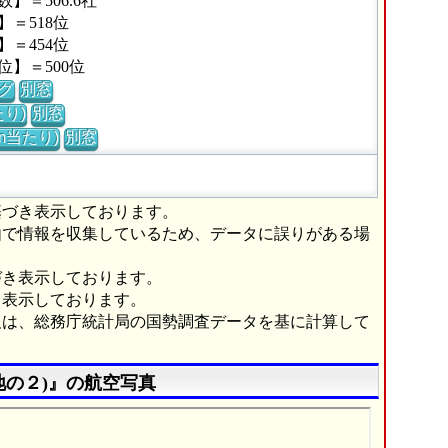
＝506.6社
＝518位
＝454位
】＝500位
グ
別窓
り)
別窓
m当たり)
別窓
基づき表示しております。
由で情報を収集しているため、データに誤りがある場
づき表示しております。
き表示しております。
報は、総務庁統計局の国勢調査データを基に計算して
地の２)』の航空写真