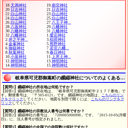
18.
天満神社
19.
南宮神社
20.
日吉神社
21.
日吉神社
22.
白山神社
23.
白山神社
24.
白山神社
25.
白山神社
26.
白山神社
27.
八王子神...
28.
八坂神社
29.
八幡神社
30.
八幡神社
31.
八幡神社
32.
八幡神社
1.
愛宕神社
2.
井之平神...
3.
稲荷神社
4.
金峯神社
5.
熊野神社
6.
御嶽神社
7.
若宮八幡...
8.
秋葉神社
9.
春日神社
10.
小泉神社
11.
上恵土神...
12.
神明神社
13.
神明神社
14.
神明神社
15.
神明神社
岐阜県可児郡御嵩町の纐纈神社についてのよくある質
【質問1】纐纈神社の所在地は何処ですか？
【回答1】纐纈神社の所在地は、「岐阜県可児郡御嵩町中２１７７番地」で
す。郵便番号は、「〒505-0121」です。纐纈神社の地図は、
こちらのリン
クをクリック
してください。 地図を別窓で開くには、
こちらのリンクをク
リック
してください。
【質問2】纐纈神社の宗教法人番号は何番ですか？
【回答2】纐纈神社の番号は、「7200005006998」です。「2015-10-05(月曜
日)」に、法人番号が指定されました。
【質問3】纐纈神社の全国での寺院数は何社ですか？