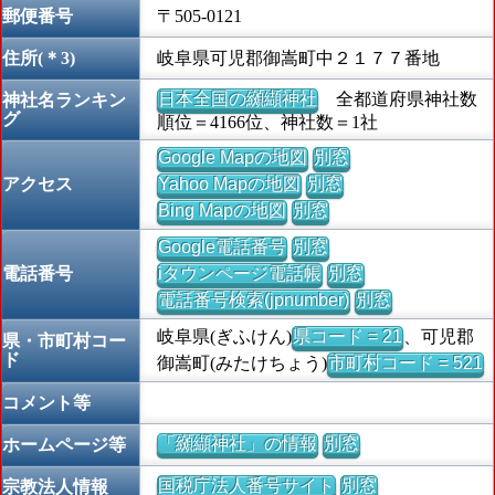
郵便番号
〒505-0121
住所(＊3)
岐阜県可児郡御嵩町中２１７７番地
日本全国の纐纈神社
全都道府県神社数
神社名ランキン
グ
順位＝4166位、神社数＝1社
Google Mapの地図
別窓
アクセス
Yahoo Mapの地図
別窓
Bing Mapの地図
別窓
Google電話番号
別窓
電話番号
iタウンページ電話帳
別窓
電話番号検索(jpnumber)
別窓
岐阜県(ぎふけん)
県コード = 21
、可児郡
県・市町村コー
ド
御嵩町(みたけちょう)
市町村コード = 521
コメント等
「纐纈神社」の情報
別窓
ホームページ等
国税庁法人番号サイト
別窓
宗教法人情報