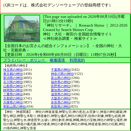
（QRコードは、株式会社デンソーウェーブの登録商標です）
[This page was uploaded on 2026年08月10日(月曜
日)11時13分19秒]
『神社リサーチ』 ｜ Research Shrine
｜
2012-2026
Created by
Search Shrines Corp.
神社・大社・御宮の
全国総合情報サイト
≪神社統合調査・
検索サイト≫
【全国日本のお宮さんの総合インフォメーション】
－全国の神社・大
社・宮殿辞典－
【更新日時：2026年(令和08年)08月09日（日曜日）11時07分26秒】
プライバシー・ポリシー
、
稼働環境
、
利用規約
【他府県の神社】
埼玉県の神社
(2011)
千葉県の神社
(3162)
東京都の神社
(1438)
神奈川県の神社
(1122)
新潟県の神社
(4695)
富山県の神社
(2266)
石川県の神社
(1882)
福井県の神社
(1708)
山梨県の神社
(1275)
長野県の神社
(2385)
静岡県の神社
(2819)
愛知県の神社
(3241)
三重県の神社
(840)
滋賀県の神社
(1436)
京都府の神社
(1741)
大阪府の神社
(719)
兵庫県の神社
(3837)
奈良県の神社
(1373)
和歌山県の神社
(434)
鳥取県の神社
(825)
【神社・神道関連】：神社の神道道場;神聖な日;神の意志;お宮参り;神道の神社建築;神
聖な神話;神聖な木彫り;神道修行;神聖な儀式;神社の神話学;信仰の対象;神聖な絵画;神
聖な山;神聖な水;神道哲学;お祓い;神社参拝;神域;神職;神社の宝物;神社の神聖な場所;神
社の祭礼;神道の儀式服;神の使者;神社の参拝者;神社の神域;神道道場;神社の社殿;神社
の境内神社;神聖な音楽