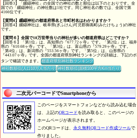
【回答3】「纐纈神社」の全国での神社の数と順位は以下のとおりです。全
国での「纐纈神社」の神社数は1社です。同じ神社名の数では、全国で第
4166位です。
【質問4】纐纈神社の都道府県名と市町村名はわかりますか？
【回答4】纐纈神社は、岐阜県(ぎふけん)可児郡御嵩町(みたけちょう)の神社
です。
【質問６】全国で10万世帯当りの神社が多いの都道府県はどこですか？
【回答６】「第1位」は、高知県の『677.72ヶ寺』です。「第2位」は、福井
県の『610.68ヶ寺』です。「第3位」は、富山県の『579.29ヶ寺』です。
「第4位」は、新潟県の『553.56ヶ寺』です。「第5位」は、山形県の
『443.07ヶ寺』です。全国の都道府県別神社ランキングの詳細は、下記のボ
タンで確認できます。
都道府県別神社数ランキング
神社数順位(人口10万人当たり)
神社数順位(面積100平方Km当たり)
二次元バーコードでSmartphoneから
このページをスマートフォンなどから読み込む場合
は、上記の
QRコード
を読み取ると、このページの
ホームページが表示されます。
このQRコードは、
永久無料QRコード作成ツール
で
作りました。