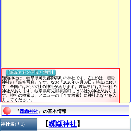
【纐纈神社の写真と地図】
纐纈神社は、岐阜県可児郡御嵩町の神社です。左(上)は、纐纈
神社の『航空写真』です。なお「2026年07月09日」時点におい
て、全国には80,507社の神社があります。岐阜県には3,266社の
神社があります。岐阜県可児郡御嵩町には33社の神社がありま
す。神社の検索は、メニューの【全文検索】に神社名などを入
力してください。
『
纐纈神社
』の基本情報
【
纐纈神社
】
神社名(＊1)