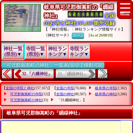
岐阜県可児郡御嵩町の『纐纈
神社』
全国
のお寺と神社157,167箇所収録
【『神社情報』：神社ランキング情報サイト】
《神社サーチ》
ホーム
[As of 26/08/10]
神社一覧
寺院一覧
神社ラン
寺院ラン
(県別)▼
(県別)▼
キング▼
キング▼
「可児郡御嵩町の神社」一覧表(矢印で移動可能)
33.『纐纈神社』
32.『八幡神社』
【
全国の寺院と神社
(157,167)】 【
全国の寺院
(76,660)
岐阜県の寺院
(2,302)
可児郡御嵩町の寺院
(12)】 【
全国の神社
(80,507)
岐阜県の神社
(3,266)
可児郡御嵩町の神社
(33)
「33.纐纈神社」
】
岐阜県可児郡御嵩町の『纐纈神社』