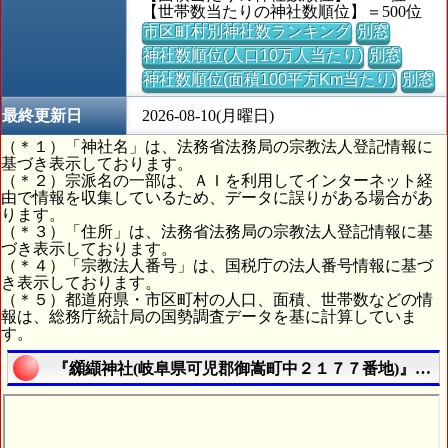
【世帯数当たりの神社数順位】＝500位
市区町村別神社数ランキング
別窓
神社数順位(人口10万人当たり)
別窓
神社数順位(面積100平方Km当たり)
別窓
最終更新日
2026-08-10(月曜日)
（＊１）「神社名」は、法務省法務局の宗教法人登記情報に
基づき表示しております。
（＊２）宗派名の一部は、ＡＩを利用してインターネット経
由で情報を収集しているため、データに誤りがある場合があ
ります。
（＊３）「住所」は、法務省法務局の宗教法人登記情報に基
づき表示しております。
（＊４）「宗教法人番号」は、国税庁の法人番号情報に基づ
き表示しております。
（＊５）都道府県・市区町村の人口、面積、世帯数などの情
報は、総務庁統計局の国勢調査データを基に計算していま
す。
『纐纈神社(岐阜県可児郡御嵩町中２１７７番地)』の