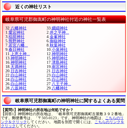
近くの神社リスト
岐阜県可児郡御嵩町の神明神社付近の神社一覧表
32.
八幡神社
33.
纐纈神社
1.
愛宕神社
2.
井之平神...
3.
稲荷神社
4.
金峯神社
5.
熊野神社
6.
御嶽神社
7.
若宮八幡...
8.
秋葉神社
9.
春日神社
10.
小泉神社
11.
上恵土神...
12.
神明神社
13.
神明神社
15.
神明神社
16.
神明神社
17.
津島神社
18.
天満神社
19.
南宮神社
20.
日吉神社
21.
日吉神社
22.
白山神社
23.
白山神社
24.
白山神社
25.
白山神社
26.
白山神社
27.
八王子神...
28.
八坂神社
29.
八幡神社
岐阜県可児郡御嵩町の神明神社に関するよくある質問
【質問1】神明神社の所在地は何処ですか？
【回答1】神明神社の所在地は、「岐阜県可児郡御嵩町古屋敷３９２番地」
です。郵便番号は、「〒505-0123」です。神明神社の地図は、
こちらのリ
ンクをクリック
してください。 地図を別窓で開くには、
こちらのリンクを
クリック
してください。