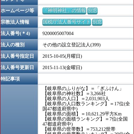
「神明神社」の情報
別窓
ホームページ等
国税庁法人番号サイト
別窓
宗教法人情報
法人番号(＊4)
9200005007004
法人の種別
その他の設立登記法人(399)
法人番号指定日
2015-10-05(月曜日)
法人番号更新日
2015-11-13(金曜日)
特記事項
【岐阜県のふりがな】＝「ぎふけん」
【岐阜県の神社数】＝3,266社
【岐阜県の人口】＝2,031,903人
【岐阜県の人口数ランキング】＝17位(全
国47都道府県中)
【岐阜県の面積】＝10,621.29平方Km
【岐阜県の面積ランキング】＝7位(全国
47都道府県中)
【岐阜県の世帯数】＝753,212世帯