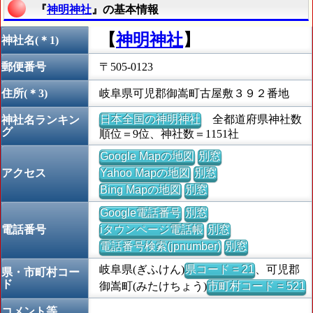
『
神明神社
』の基本情報
【
神明神社
】
神社名(＊1)
郵便番号
〒505-0123
住所(＊3)
岐阜県可児郡御嵩町古屋敷３９２番地
日本全国の神明神社
全都道府県神社数
神社名ランキン
グ
順位＝9位、神社数＝1151社
Google Mapの地図
別窓
アクセス
Yahoo Mapの地図
別窓
Bing Mapの地図
別窓
Google電話番号
別窓
電話番号
iタウンページ電話帳
別窓
電話番号検索(jpnumber)
別窓
岐阜県(ぎふけん)
県コード = 21
、可児郡
県・市町村コー
ド
御嵩町(みたけちょう)
市町村コード = 521
コメント等