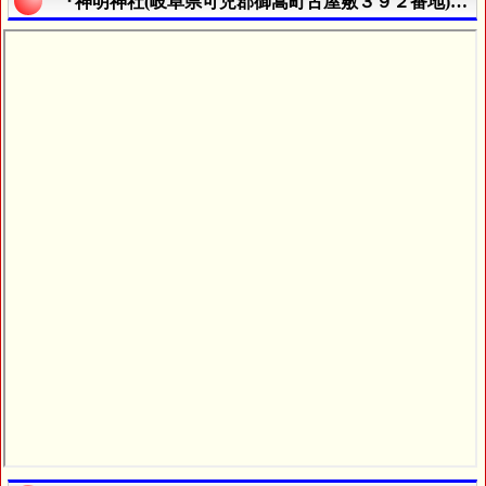
『神明神社(岐阜県可児郡御嵩町古屋敷３９２番地)』