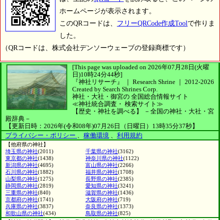
ホームページが表示されます。
このQRコードは、
フリーQRCode作成Tool
で作りま
した。
（QRコードは、株式会社デンソーウェーブの登録商標です）
[This page was uploaded on 2026年07月28日(火曜
日)10時24分44秒]
『神社リサーチ』 ｜ Research Shrine
｜
2012-2026
Created by
Search Shrines Corp.
神社・大社・御宮の
全国総合情報サイト
≪神社統合調査・
検索サイト≫
【歴史・神社を調べる】
－全国の神社・大社・宮
殿辞典－
【更新日時：2026年(令和08年)07月26日（日曜日）13時35分37秒】
プライバシー・ポリシー
、
稼働環境
、
利用規約
【他府県の神社】
埼玉県の神社
(2011)
千葉県の神社
(3162)
東京都の神社
(1438)
神奈川県の神社
(1122)
新潟県の神社
(4695)
富山県の神社
(2266)
石川県の神社
(1882)
福井県の神社
(1708)
山梨県の神社
(1275)
長野県の神社
(2385)
静岡県の神社
(2819)
愛知県の神社
(3241)
三重県の神社
(840)
滋賀県の神社
(1436)
京都府の神社
(1741)
大阪府の神社
(719)
兵庫県の神社
(3837)
奈良県の神社
(1373)
和歌山県の神社
(434)
鳥取県の神社
(825)