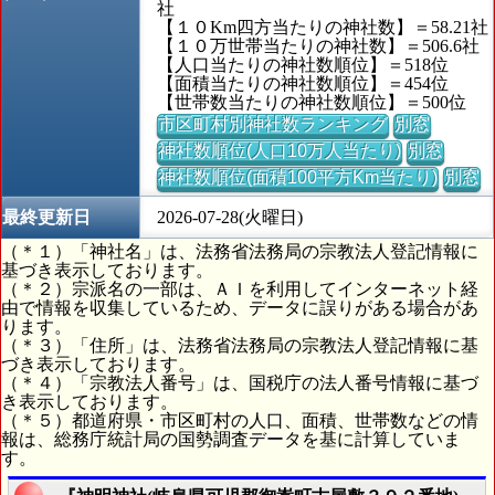
社
【１０Km四方当たりの神社数】＝58.21社
【１０万世帯当たりの神社数】＝506.6社
【人口当たりの神社数順位】＝518位
【面積当たりの神社数順位】＝454位
【世帯数当たりの神社数順位】＝500位
市区町村別神社数ランキング
別窓
神社数順位(人口10万人当たり)
別窓
神社数順位(面積100平方Km当たり)
別窓
最終更新日
2026-07-28(火曜日)
（＊１）「神社名」は、法務省法務局の宗教法人登記情報に
基づき表示しております。
（＊２）宗派名の一部は、ＡＩを利用してインターネット経
由で情報を収集しているため、データに誤りがある場合があ
ります。
（＊３）「住所」は、法務省法務局の宗教法人登記情報に基
づき表示しております。
（＊４）「宗教法人番号」は、国税庁の法人番号情報に基づ
き表示しております。
（＊５）都道府県・市区町村の人口、面積、世帯数などの情
報は、総務庁統計局の国勢調査データを基に計算していま
す。