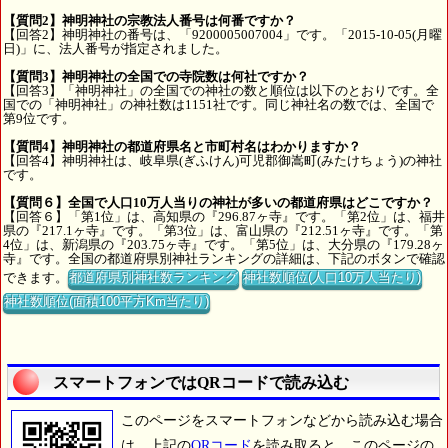
【質問2】神明神社の宗教法人番号は何番ですか？
【回答2】神明神社の番号は、「9200005007004」です。「2015-10-05(月曜
日)」に、法人番号が指定されました。
【質問3】神明神社の全国での寺院数は何社ですか？
【回答3】「神明神社」の全国での神社の数と順位は以下のとおりです。全
国での「神明神社」の神社数は1151社です。同じ神社名の数では、全国で
第9位です。
【質問4】神明神社の都道府県名と市町村名はわかりますか？
【回答4】神明神社は、岐阜県(ぎふけん)可児郡御嵩町(みたけちょう)の神社
です。
【質問６】全国で人口10万人当りの神社が多いの都道府県はどこですか？
【回答６】「第1位」は、高知県の『296.87ヶ寺』です。「第2位」は、福井
県の『217.1ヶ寺』です。「第3位」は、富山県の『212.51ヶ寺』です。「第
4位」は、新潟県の『203.75ヶ寺』です。「第5位」は、大分県の『179.28ヶ
寺』です。全国の都道府県別神社ランキングの詳細は、下記のボタンで確認
できます。
都道府県別神社数ランキング
神社数順位(人口10万人当たり)
神社数順位(面積100平方Km当たり)
スマートフォンではQRコードで読み込む
このページをスマートフォンなどから読み込む場合
は、上記の
QRコード
を読み取ると、このページの