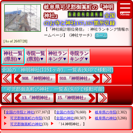
岐阜県可児郡御嵩町の『神明
神社』
全国
のお寺と神社157,167箇所収録
【『神社統計順位発信』：神社ランキング情報ホ
ームページ】《神社サーチ》
ホーム
[As of 26/07/28]
神社一覧
寺院一覧
神社ラン
寺院ラン
(県別)▼
(県別)▼
キング▼
キング▼
全国の「神明神社(1151ヶ寺)」一覧表(矢印で移動可)
908.『神明神社』
910.『神明神社』
「可児郡御嵩町の神社」一覧表(矢印で移動可能)
13.『神明神社』
15.『神明神社』
【
全国の寺院と神社
(157,167)】 【
全国の寺院
(76,660)
岐阜県の寺院
(2,302)
可児郡御嵩町の寺院
(12)】 【
全国の神社
(80,507)
岐阜県の神社
(3,266)
可児郡御嵩町の神社
(33)
「14.神明神社」
】