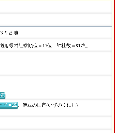
３９番地
府県神社数順位＝15位、神社数＝817社
別窓
ド = 22
、伊豆の国市(いずのくにし)