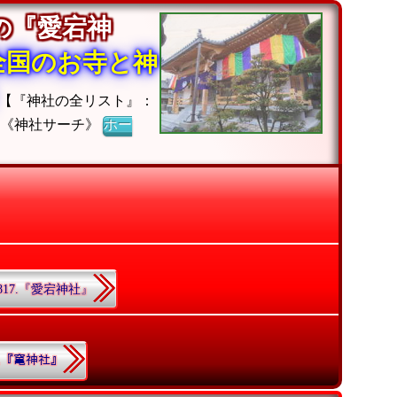
の『愛宕神
全国のお寺と神
【『神社の全リスト』：
】《神社サーチ》
ホー
817.『愛宕神社』
0.『𥧄神社』