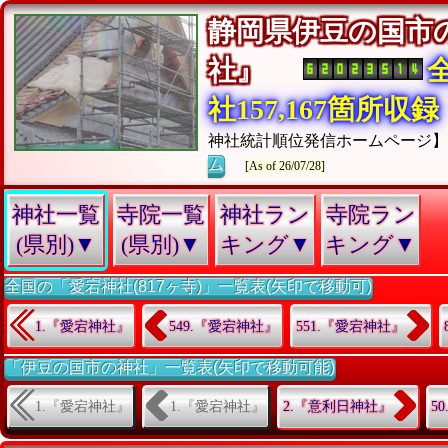
静岡県伊豆の国市
社』
社157,167箇所収録
神社統計順位発信ホームページ
ム
[As of 26/07/28]
神社一覧
寺院一覧
神社ラン
寺院ラン
(県別)▼
(県別)▼
キング▼
キング▼
全国の「愛宕神社(817ヶ寺)」一覧表(矢印で移動可)
1.『愛宕神社』
549.『愛宕神社』
551.『愛宕神社』
「伊豆の国市の神社」一覧表(矢印で移動可能)
1.『愛宕神社』
1.『愛宕神社』
2.『意利日神社』
5