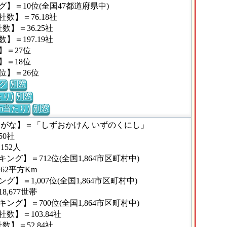
】＝10位(全国47都道府県中)
数】＝76.18社
】＝36.25社
＝197.19社
】＝27位
】＝18位
位】＝26位
グ
別窓
り)
別窓
m当たり)
別窓
りがな】＝「しずおかけん いずのくにし」
0社
152人
グ】＝712位(全国1,864市区町村中)
62平方Km
＝1,007位(全国1,864市区町村中)
,677世帯
グ】＝700位(全国1,864市区町村中)
】＝103.84社
】＝52.84社