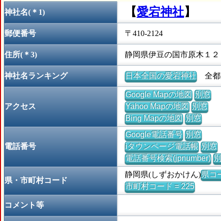
【
愛宕神社
】
神社名(＊1)
郵便番号
〒410-2124
住所(＊3)
静岡県伊豆の国市原木１２
神社名ランキング
日本全国の愛宕神社
全都道
Google Mapの地図
別窓
アクセス
Yahoo Mapの地図
別窓
Bing Mapの地図
別窓
Google電話番号
別窓
電話番号
iタウンページ電話帳
別窓
電話番号検索(jpnumber)
静岡県(しずおかけん)
県コー
県・市町村コード
市町村コード = 225
コメント等