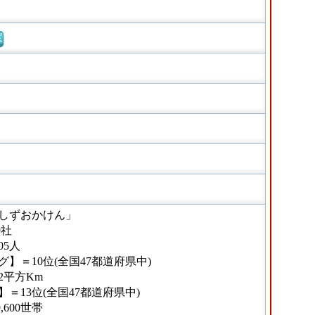
窓
しずおかけん」
9社
05人
】＝10位(全国47都道府県中)
42平方Km
＝13位(全国47都道府県中)
,600世帯