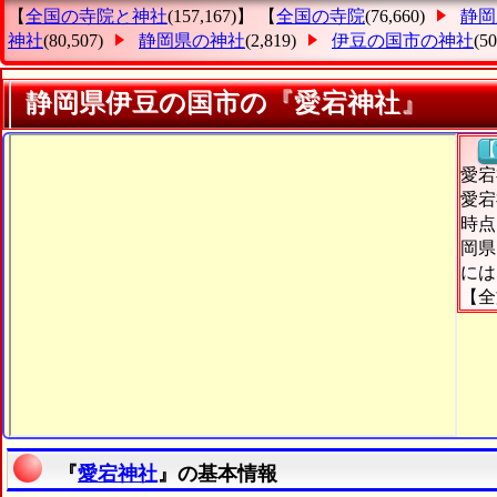
【
全国の寺院と神社
(157,167)】 【
全国の寺院
(76,660)
静岡
神社
(80,507)
静岡県の神社
(2,819)
伊豆の国市の神社
(5
静岡県伊豆の国市の『愛宕神社』
【
愛宕
愛宕
時点
岡県
には
【全
『
愛宕神社
』の基本情報