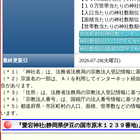
【１０万世帯当たりの神社数】
【人口当たりの神社数順位】
【面積当たりの神社数順位】
【世帯数当たりの神社数順位
市区町村別神社数ランキン
神社数順位(人口10万人当た
神社数順位(面積100平方K
最終更新日
2026-07-28(火曜日)
（＊１）「神社名」は、法務省法務局の宗教法人登記情報に
（＊２）宗派名の一部は、ＡＩを利用してインターネット経
合があります。
（＊３）「住所」は、法務省法務局の宗教法人登記情報に基
（＊４）「宗教法人番号」は、国税庁の法人番号情報に基づ
（＊５）都道府県・市区町村の人口、面積、世帯数などの情
います。
『愛宕神社(静岡県伊豆の国市原木１２３９番地)