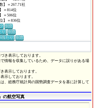
＝267.71社
＝814位
＝506位
】＝836位
グ
別窓
り)
別窓
m当たり)
別窓
基づき表示しております。
由で情報を収集しているため、データに誤りがある場
づき表示しております。
き表示しております。
報は、総務庁統計局の国勢調査データを基に計算して
』の航空写真