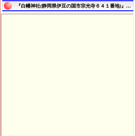
『白幡神社(静岡県伊豆の国市宗光寺６４１番地)』の