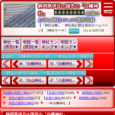
静岡県伊豆の国市の『白幡神
社』
全国の
お寺と神社157,167箇所収録
【『神社台帳』：神社統計順位発信ホームペー
ジ】《神社サーチ》
ホーム
[As of 26/07/28]
神社一覧
寺院一覧
神社ラン
寺院ラン
(県別)▼
(県別)▼
キング▼
キング▼
全国の「白幡神社(50ヶ寺)」一覧表(矢印で移動可)
48.『白幡神社』
50.『白幡神社』
「伊豆の国市の神社」一覧表(矢印で移動可能)
45.『白山神社』
47.『八坂神社』
【
全国の寺院と神社
(157,167)】 【
全国の寺院
(76,660)
静岡県の寺院
(2,602)
伊豆の国市の寺院
(67)】 【
全国の神社
(80,507)
静岡県の神社
(2,819)
伊豆の国市の神社
(50)
「46.白幡神社」
】
静岡県伊豆の国市の『白幡神社』