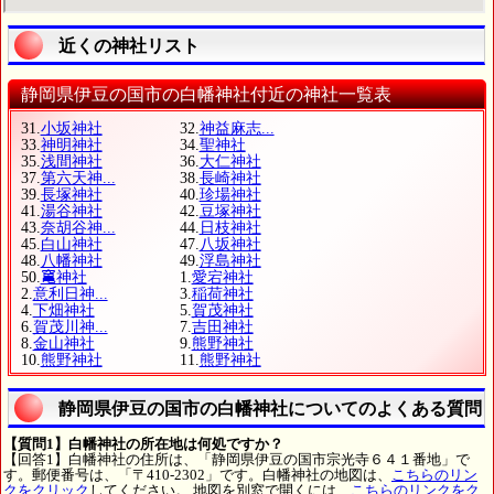
近くの神社リスト
静岡県伊豆の国市の白幡神社付近の神社一覧表
31.
小坂神社
32.
神益麻志...
33.
神明神社
34.
聖神社
35.
浅間神社
36.
大仁神社
37.
第六天神...
38.
長崎神社
39.
長塚神社
40.
珍場神社
41.
湯谷神社
42.
豆塚神社
43.
奈胡谷神...
44.
日枝神社
45.
白山神社
47.
八坂神社
48.
八幡神社
49.
浮島神社
50.
𥧄神社
1.
愛宕神社
2.
意利日神...
3.
稲荷神社
4.
下畑神社
5.
賀茂神社
6.
賀茂川神...
7.
吉田神社
8.
金山神社
9.
熊野神社
10.
熊野神社
11.
熊野神社
静岡県伊豆の国市の白幡神社についてのよくある質問
【質問1】白幡神社の所在地は何処ですか？
【回答1】白幡神社の住所は、「静岡県伊豆の国市宗光寺６４１番地」で
す。郵便番号は、「〒410-2302」です。白幡神社の地図は、
こちらのリン
クをクリック
してください。 地図を別窓で開くには、
こちらのリンクをク