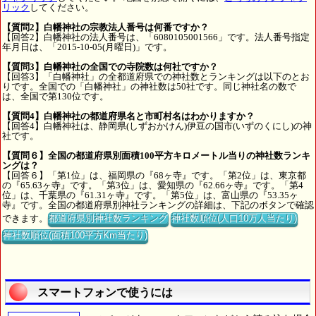
リック
してください。
【質問2】白幡神社の宗教法人番号は何番ですか？
【回答2】白幡神社の法人番号は、「6080105001566」です。法人番号指定
年月日は、「2015-10-05(月曜日)」です。
【質問3】白幡神社の全国での寺院数は何社ですか？
【回答3】「白幡神社」の全都道府県での神社数とランキングは以下のとお
りです。全国での「白幡神社」の神社数は50社です。同じ神社名の数で
は、全国で第130位です。
【質問4】白幡神社の都道府県名と市町村名はわかりますか？
【回答4】白幡神社は、静岡県(しずおかけん)伊豆の国市(いずのくにし)の神
社です。
【質問６】全国の都道府県別面積100平方キロメートル当りの神社数ランキ
ングは？
【回答６】「第1位」は、福岡県の『68ヶ寺』です。「第2位」は、東京都
の『65.63ヶ寺』です。「第3位」は、愛知県の『62.66ヶ寺』です。「第4
位」は、千葉県の『61.31ヶ寺』です。「第5位」は、富山県の『53.35ヶ
寺』です。全国の都道府県別神社ランキングの詳細は、下記のボタンで確認
できます。
都道府県別神社数ランキング
神社数順位(人口10万人当たり)
神社数順位(面積100平方Km当たり)
スマートフォンで使うには