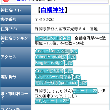
【
白幡神社
】
神社名(＊1)
郵便番号
〒410-2302
住所(＊3)
静岡県伊豆の国市宗光寺６４１番地
日本全国の白幡神社
全都道府県神社数
神社名ランキン
グ
順位＝130位、神社数＝50社
Google Mapの地図
別窓
アクセス
Yahoo Mapの地図
別窓
Bing Mapの地図
別窓
Google電話番号
別窓
電話番号
iタウンページ電話帳
別窓
電話番号検索(jpnumber)
別窓
静岡県(しずおかけん)
県コード = 22
、伊
県・市町村コー
豆の国市(いずのくにし)
ド
市町村コード = 225
コメント等