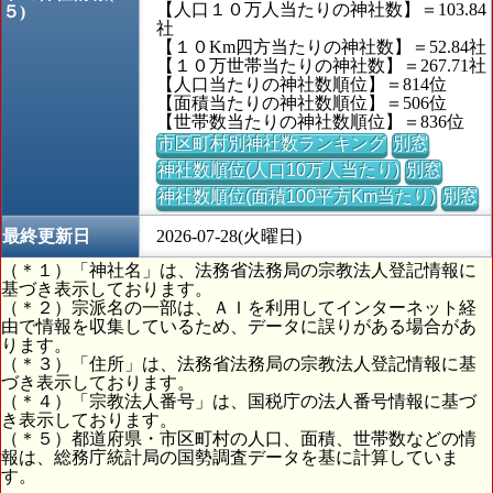
【人口１０万人当たりの神社数】＝103.84
５)
社
【１０Km四方当たりの神社数】＝52.84社
【１０万世帯当たりの神社数】＝267.71社
【人口当たりの神社数順位】＝814位
【面積当たりの神社数順位】＝506位
【世帯数当たりの神社数順位】＝836位
市区町村別神社数ランキング
別窓
神社数順位(人口10万人当たり)
別窓
神社数順位(面積100平方Km当たり)
別窓
最終更新日
2026-07-28(火曜日)
（＊１）「神社名」は、法務省法務局の宗教法人登記情報に
基づき表示しております。
（＊２）宗派名の一部は、ＡＩを利用してインターネット経
由で情報を収集しているため、データに誤りがある場合があ
ります。
（＊３）「住所」は、法務省法務局の宗教法人登記情報に基
づき表示しております。
（＊４）「宗教法人番号」は、国税庁の法人番号情報に基づ
き表示しております。
（＊５）都道府県・市区町村の人口、面積、世帯数などの情
報は、総務庁統計局の国勢調査データを基に計算していま
す。