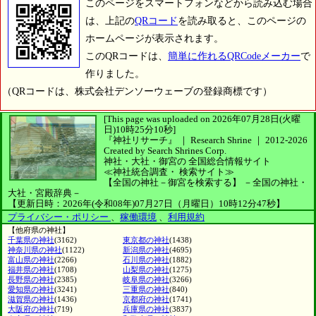
このページをスマートフォンなどから読み込む場合
は、上記の
QRコード
を読み取ると、このページの
ホームページが表示されます。
このQRコードは、
簡単に作れるQRCodeメーカー
で
作りました。
（QRコードは、株式会社デンソーウェーブの登録商標です）
[This page was uploaded on 2026年07月28日(火曜
日)10時25分10秒]
『神社リサーチ』 ｜ Research Shrine
｜
2012-2026
Created by
Search Shrines Corp.
神社・大社・御宮の
全国総合情報サイト
≪神社統合調査・
検索サイト≫
【全国の神社－御宮を検索する】
－全国の神社・
大社・宮殿辞典－
【更新日時：2026年(令和08年)07月27日（月曜日）10時12分47秒】
プライバシー・ポリシー
、
稼働環境
、
利用規約
【他府県の神社】
千葉県の神社
(3162)
東京都の神社
(1438)
神奈川県の神社
(1122)
新潟県の神社
(4695)
富山県の神社
(2266)
石川県の神社
(1882)
福井県の神社
(1708)
山梨県の神社
(1275)
長野県の神社
(2385)
岐阜県の神社
(3266)
愛知県の神社
(3241)
三重県の神社
(840)
滋賀県の神社
(1436)
京都府の神社
(1741)
大阪府の神社
(719)
兵庫県の神社
(3837)