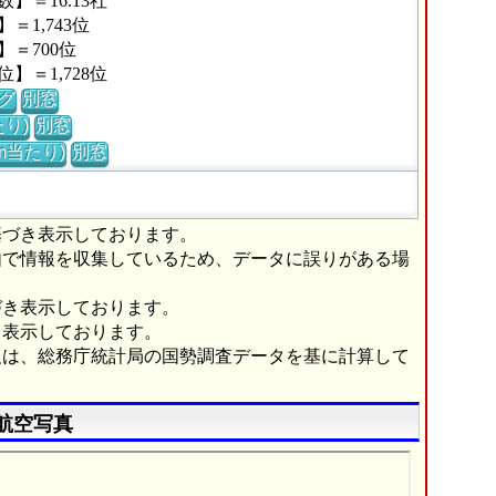
＝16.13社
1,743位
＝700位
＝1,728位
グ
別窓
り)
別窓
m当たり)
別窓
基づき表示しております。
由で情報を収集しているため、データに誤りがある場
づき表示しております。
き表示しております。
報は、総務庁統計局の国勢調査データを基に計算して
航空写真