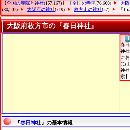
【
全国の寺院と神社
(157,167)】 【
全国の寺院
(76,660)
大阪
(80,507)
大阪府の神社
(719)
枚方市の神社
(27)
「15
大阪府枚方市の『春日神社』
【
春日
神社
にお
には
神社
索】
『
春日神社
』の基本情報