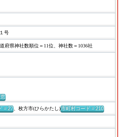
１号
府県神社数順位＝11位、神社数＝1036社
別窓
= 27
、枚方市(ひらかたし)
市町村コード = 210