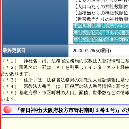
【１０万世帯当たりの神社数】
【人口当たりの神社数順位】＝
【面積当たりの神社数順位】
【世帯数当たりの神社数順位】
市区町村別神社数ランキン
神社数順位(人口10万人当た
神社数順位(面積100平方K
最終更新日
2026-07-28(火曜日)
（＊１）「神社名」は、法務省法務局の宗教法人登記情報に
（＊２）宗派名の一部は、ＡＩを利用してインターネット経
合があります。
（＊３）「住所」は、法務省法務局の宗教法人登記情報に基
（＊４）「宗教法人番号」は、国税庁の法人番号情報に基づ
（＊５）都道府県・市区町村の人口、面積、世帯数などの情
います。
『春日神社(大阪府枚方市野村南町１番１号)』の