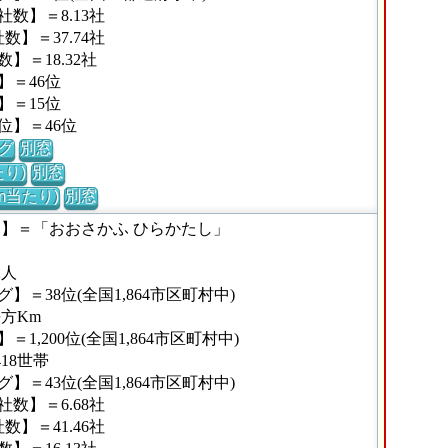
数】＝8.13社
】＝37.74社
＝18.32社
】＝46位
】＝15位
位】＝46位
グ
別窓
り)
別窓
m当たり)
別窓
な】＝「おおさかふ ひらかたし」
2人
＝38位(全国1,864市区町村中)
平方Km
,200位(全国1,864市区町村中)
18世帯
＝43位(全国1,864市区町村中)
数】＝6.68社
】＝41.46社