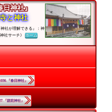
『春日神社』
寺と神社
『神社が理解できる』：神
《神社サーチ》
ホーム
1036.『春日神社』
27.『蹉跎神社』