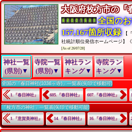
大阪府枚方市の
全国のお
157,167箇所収録
【
社統計順位発信ホームページ】
[As of 26/07/28]
神社一覧
寺院一覧
神社ラン
寺院ラン
(県別)▼
(県別)▼
キング▼
キング▼
全国の「春日神社(1036ヶ寺)」一覧表(矢印で移動可)
1.『春日神社』
605.『春日神社』
607.『春日神社』
「枚方市の神社」一覧表(矢印で移動可能)
1.『意賀美神社』
14.『春日神社』
16.『春日神社』