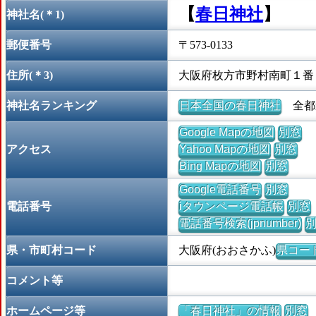
【
春日神社
】
神社名(＊1)
郵便番号
〒573-0133
住所(＊3)
大阪府枚方市野村南町１番
神社名ランキング
日本全国の春日神社
全都道
Google Mapの地図
別窓
アクセス
Yahoo Mapの地図
別窓
Bing Mapの地図
別窓
Google電話番号
別窓
電話番号
iタウンページ電話帳
別窓
電話番号検索(jpnumber)
県・市町村コード
大阪府(おおさかふ)
県コード 
コメント等
ホームページ等
「春日神社」の情報
別窓