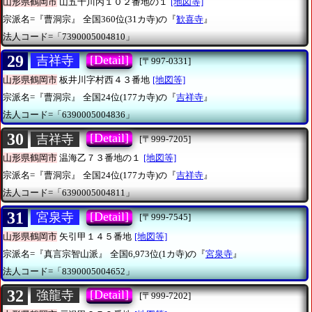
山形県鶴岡市
山五十川丙１０２番地の１
[地図等]
宗派名=『曹洞宗』
全国360位(31カ寺)の『
歓喜寺
』
法人コード=「7390005004810」
29
[Detail]
吉祥寺
[〒997-0331]
山形県鶴岡市
板井川字村西４３番地
[地図等]
宗派名=『曹洞宗』
全国24位(177カ寺)の『
吉祥寺
』
法人コード=「6390005004836」
30
[Detail]
吉祥寺
[〒999-7205]
山形県鶴岡市
温海乙７３番地の１
[地図等]
宗派名=『曹洞宗』
全国24位(177カ寺)の『
吉祥寺
』
法人コード=「6390005004811」
31
[Detail]
宮泉寺
[〒999-7545]
山形県鶴岡市
矢引甲１４５番地
[地図等]
宗派名=『真言宗智山派』
全国6,973位(1カ寺)の『
宮泉寺
』
法人コード=「8390005004652」
32
[Detail]
強龍寺
[〒999-7202]