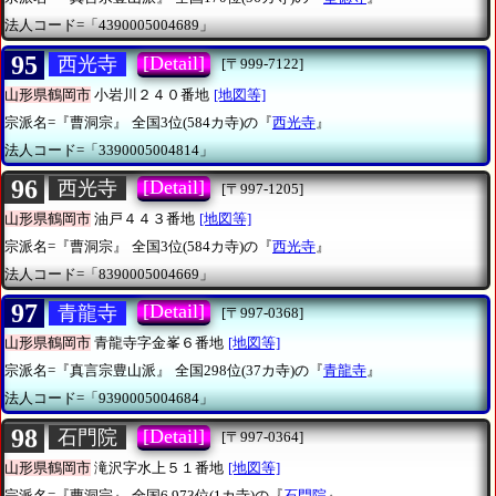
法人コード=「4390005004689」
95
[Detail]
西光寺
[〒999-7122]
山形県鶴岡市
小岩川２４０番地
[地図等]
宗派名=『曹洞宗』
全国3位(584カ寺)の『
西光寺
』
法人コード=「3390005004814」
96
[Detail]
西光寺
[〒997-1205]
山形県鶴岡市
油戸４４３番地
[地図等]
宗派名=『曹洞宗』
全国3位(584カ寺)の『
西光寺
』
法人コード=「8390005004669」
97
[Detail]
青龍寺
[〒997-0368]
山形県鶴岡市
青龍寺字金峯６番地
[地図等]
宗派名=『真言宗豊山派』
全国298位(37カ寺)の『
青龍寺
』
法人コード=「9390005004684」
98
[Detail]
石門院
[〒997-0364]
山形県鶴岡市
滝沢字水上５１番地
[地図等]
宗派名=『曹洞宗』
全国6,973位(1カ寺)の『
石門院
』