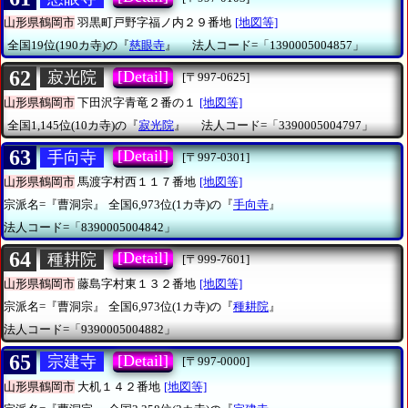
山形県鶴岡市
羽黒町戸野字福ノ内２９番地
[地図等]
全国19位(190カ寺)の『
慈眼寺
』
法人コード=「1390005004857」
62
[Detail]
寂光院
[〒997-0625]
山形県鶴岡市
下田沢字青竜２番の１
[地図等]
全国1,145位(10カ寺)の『
寂光院
』
法人コード=「3390005004797」
63
[Detail]
手向寺
[〒997-0301]
山形県鶴岡市
馬渡字村西１１７番地
[地図等]
宗派名=『曹洞宗』
全国6,973位(1カ寺)の『
手向寺
』
法人コード=「8390005004842」
64
[Detail]
種耕院
[〒999-7601]
山形県鶴岡市
藤島字村東１３２番地
[地図等]
宗派名=『曹洞宗』
全国6,973位(1カ寺)の『
種耕院
』
法人コード=「9390005004882」
65
[Detail]
宗建寺
[〒997-0000]
山形県鶴岡市
大机１４２番地
[地図等]