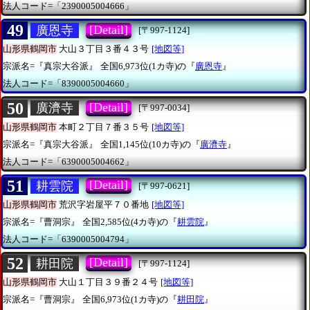
法人コード=「2390005004666」
49
[Detail]
廣恩寺
[〒997-1124]
山形県鶴岡市
大山３丁目３番４３号
[地図等]
宗派名=『真宗大谷派』
全国6,973位(1カ寺)の『
廣恩寺
』
法人コード=「8390005004660」
50
[Detail]
廣濟寺
[〒997-0034]
山形県鶴岡市
本町２丁目７番３５号
[地図等]
宗派名=『真宗大谷派』
全国1,145位(10カ寺)の『
廣濟寺
』
法人コード=「6390005004662」
51
[Detail]
耕雲院
[〒997-0621]
山形県鶴岡市
荒沢字岩屋平７０番地
[地図等]
宗派名=『曹洞宗』
全国2,585位(4カ寺)の『
耕雲院
』
法人コード=「6390005004794」
52
[Detail]
耕田院
[〒997-1124]
山形県鶴岡市
大山１丁目３９番２４号
[地図等]
宗派名=『曹洞宗』
全国6,973位(1カ寺)の『
耕田院
』