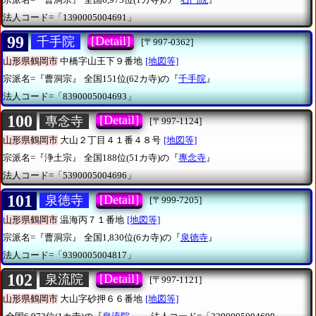
法人コード=「1390005004691」
99
[Detail]
千手院
[〒997-0362]
山形県鶴岡市
中橋字山王下９番地
[地図等]
宗派名=『曹洞宗』
全国151位(62カ寺)の『
千手院
』
法人コード=「8390005004693」
100
[Detail]
專念寺
[〒997-1124]
山形県鶴岡市
大山２丁目４１番４８号
[地図等]
宗派名=『浄土宗』
全国188位(51カ寺)の『
專念寺
』
法人コード=「5390005004696」
101
[Detail]
泉徳寺
[〒999-7205]
山形県鶴岡市
温海丙７１番地
[地図等]
宗派名=『曹洞宗』
全国1,830位(6カ寺)の『
泉徳寺
』
法人コード=「9390005004817」
102
[Detail]
泉流院
[〒997-1121]
山形県鶴岡市
大山字砂押６６番地
[地図等]