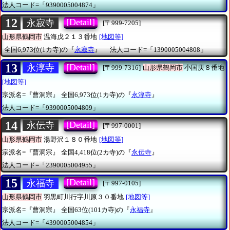
法人コード=「9390005004874」
12
[Detail]
永寂寺
[〒999-7205]
山形県鶴岡市
温海戊２１３番地
[地図等]
全国6,973位(1カ寺)の『
永寂寺
』
法人コード=「1390005004808」
13
[Detail]
永淳寺
[〒999-7316]
山形県鶴岡市
小国庚８番地
[地図等]
宗派名=『曹洞宗』
全国6,973位(1カ寺)の『
永淳寺
』
法人コード=「9390005004809」
14
[Detail]
永伝寺
[〒997-0001]
山形県鶴岡市
湯野沢１８０番地
[地図等]
宗派名=『曹洞宗』
全国4,418位(2カ寺)の『
永伝寺
』
法人コード=「2390005004955」
15
[Detail]
永福寺
[〒997-0105]
山形県鶴岡市
羽黒町川行字川原３０番地
[地図等]
宗派名=『曹洞宗』
全国63位(101カ寺)の『
永福寺
』
法人コード=「4390005004854」