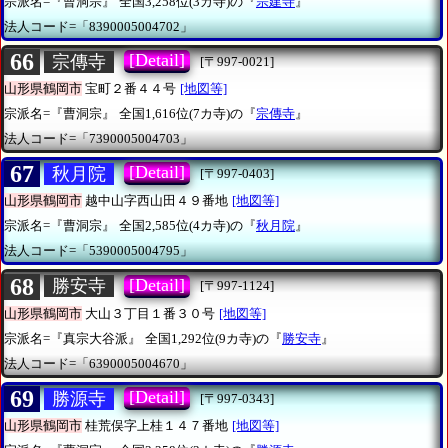
宗派名=『曹洞宗』
全国3,258位(3カ寺)の『
宗建寺
』
法人コード=「8390005004702」
66
[Detail]
宗傳寺
[〒997-0021]
山形県鶴岡市
宝町２番４４号
[地図等]
宗派名=『曹洞宗』
全国1,616位(7カ寺)の『
宗傳寺
』
法人コード=「7390005004703」
67
[Detail]
秋月院
[〒997-0403]
山形県鶴岡市
越中山字西山田４９番地
[地図等]
宗派名=『曹洞宗』
全国2,585位(4カ寺)の『
秋月院
』
法人コード=「5390005004795」
68
[Detail]
勝安寺
[〒997-1124]
山形県鶴岡市
大山３丁目１番３０号
[地図等]
宗派名=『真宗大谷派』
全国1,292位(9カ寺)の『
勝安寺
』
法人コード=「6390005004670」
69
[Detail]
勝源寺
[〒997-0343]
山形県鶴岡市
桂荒俣字上桂１４７番地
[地図等]