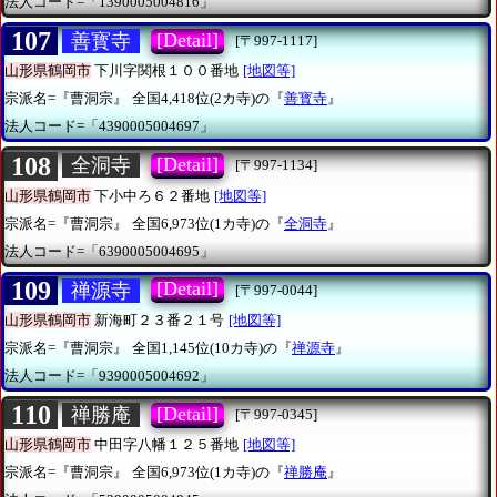
法人コード=「1390005004816」
107
[Detail]
善寳寺
[〒997-1117]
山形県鶴岡市
下川字関根１００番地
[地図等]
宗派名=『曹洞宗』
全国4,418位(2カ寺)の『
善寳寺
』
法人コード=「4390005004697」
108
[Detail]
全洞寺
[〒997-1134]
山形県鶴岡市
下小中ろ６２番地
[地図等]
宗派名=『曹洞宗』
全国6,973位(1カ寺)の『
全洞寺
』
法人コード=「6390005004695」
109
[Detail]
禅源寺
[〒997-0044]
山形県鶴岡市
新海町２３番２１号
[地図等]
宗派名=『曹洞宗』
全国1,145位(10カ寺)の『
禅源寺
』
法人コード=「9390005004692」
110
[Detail]
禅勝庵
[〒997-0345]
山形県鶴岡市
中田字八幡１２５番地
[地図等]
宗派名=『曹洞宗』
全国6,973位(1カ寺)の『
禅勝庵
』