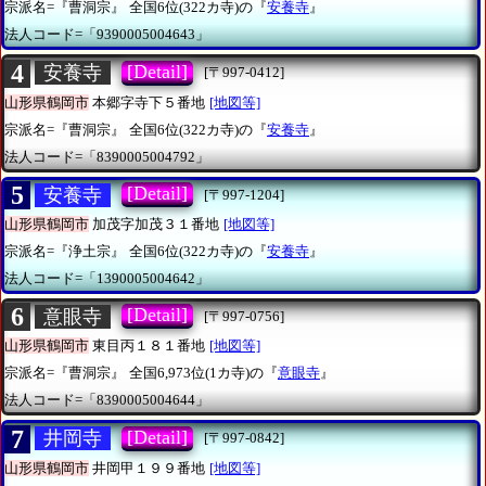
宗派名=『曹洞宗』
全国6位(322カ寺)の『
安養寺
』
法人コード=「9390005004643」
4
[Detail]
安養寺
[〒997-0412]
山形県鶴岡市
本郷字寺下５番地
[地図等]
宗派名=『曹洞宗』
全国6位(322カ寺)の『
安養寺
』
法人コード=「8390005004792」
5
[Detail]
安養寺
[〒997-1204]
山形県鶴岡市
加茂字加茂３１番地
[地図等]
宗派名=『浄土宗』
全国6位(322カ寺)の『
安養寺
』
法人コード=「1390005004642」
6
[Detail]
意眼寺
[〒997-0756]
山形県鶴岡市
東目丙１８１番地
[地図等]
宗派名=『曹洞宗』
全国6,973位(1カ寺)の『
意眼寺
』
法人コード=「8390005004644」
7
[Detail]
井岡寺
[〒997-0842]
山形県鶴岡市
井岡甲１９９番地
[地図等]