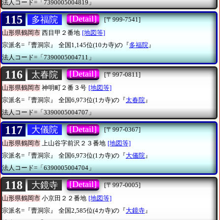
法人コード=「7390005004819」
115
[Detail]
多福院
[〒999-7541]
山形県鶴岡市
西目甲２番地
[地図等]
宗派名=『曹洞宗』
全国1,145位(10カ寺)の『
多福院
』
法人コード=「7390005004711」
116
[Detail]
太春院
[〒997-0811]
山形県鶴岡市
神明町２番３号
[地図等]
宗派名=『曹洞宗』
全国6,973位(1カ寺)の『
太春院
』
法人コード=「3390005004707」
117
[Detail]
大儀院
[〒997-0367]
山形県鶴岡市
上山谷字前沢２３番地
[地図等]
宗派名=『曹洞宗』
全国6,973位(1カ寺)の『
大儀院
』
法人コード=「6390005004704」
118
[Detail]
大鏡寺
[〒997-0005]
山形県鶴岡市
小京田２２番地
[地図等]
宗派名=『曹洞宗』
全国2,585位(4カ寺)の『
大鏡寺
』