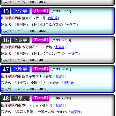
法人コード=「5390005004837」
45
[Detail]
光学寺
[〒997-0827]
山形県鶴岡市
陽光町５番５号
[地図等]
宗派名=『曹洞宗』
全国4,418位(2カ寺)の『
光学寺
』
法人コード=「7390005004661」
46
[Detail]
光慶寺
[〒999-7313]
山形県鶴岡市
木野俣乙２９７番地
[地図等]
宗派名=『曹洞宗』
全国1,145位(10カ寺)の『
光慶寺
』
法人コード=「4390005004813」
47
[Detail]
光明寺
[〒999-7601]
山形県鶴岡市
藤島字村前１４番地
[地図等]
宗派名=『浄土宗』
全国2位(591カ寺)の『
光明寺
』
法人コード=「4390005004879」
48
[Detail]
光明寺
[〒997-0034]
山形県鶴岡市
本町２丁目９番８号
[地図等]
宗派名=『真宗大谷派』
全国2位(591カ寺)の『
光明寺
』