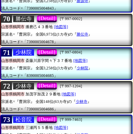
宗派名=『曹洞宗』
全国3,258位(3カ寺)の『
勝源寺
』
法人コード=「7390005004843」
70
[Detail]
勝伝寺
[〒997-0002]
山形県鶴岡市
播磨己４３番地
[地図等]
宗派名=『曹洞宗』
全国6,973位(1カ寺)の『
勝伝寺
』
法人コード=「7390005004678」
71
[Detail]
少林院
[〒997-0804]
山形県鶴岡市
斎藤川原字間々下３７番地
[地図等]
宗派名=『曹洞宗』
全国3,258位(3カ寺)の『
少林院
』
法人コード=「8390005004685」
72
[Detail]
少林寺
[〒997-1204]
山形県鶴岡市
加茂字加茂２９番地
[地図等]
宗派名=『曹洞宗』
全国148位(63カ寺)の『
少林寺
』
法人コード=「7390005004686」
73
[Detail]
松音院
[〒999-7463]
山形県鶴岡市
三瀬丙５５番地
[地図等]