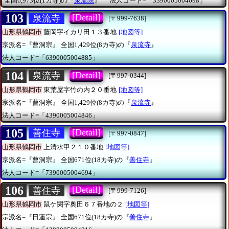
全国6,973位(1カ寺)の『
泉流院
』
法人コード=「3390005004698」
103
[Detail]
泉流寺
[〒999-7638]
山形県鶴岡市
藤岡字イカリ田１３番地
[地図等]
宗派名=『曹洞宗』
全国1,429位(8カ寺)の『
泉流寺
』
法人コード=「6390005004885」
104
[Detail]
泉流寺
[〒997-0344]
山形県鶴岡市
東荒屋字竹の内２０番地
[地図等]
宗派名=『曹洞宗』
全国1,429位(8カ寺)の『
泉流寺
』
法人コード=「4390005004846」
105
[Detail]
善住寺
[〒997-0847]
山形県鶴岡市
上清水甲２１０番地
[地図等]
宗派名=『曹洞宗』
全国671位(18カ寺)の『
善住寺
』
法人コード=「7390005004694」
106
[Detail]
善住寺
[〒999-7126]
山形県鶴岡市
鼠ケ関字奥田６７番地の２
[地図等]
宗派名=『日蓮宗』
全国671位(18カ寺)の『
善住寺
』