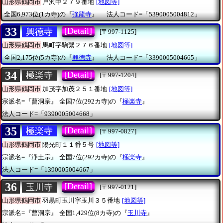
山形県鶴岡市
戸沢甲２７９番地
[地図等]
全国6,973位(1カ寺)の『
強龍寺
』
法人コード=「5390005004812」
33
[Detail]
興德寺
[〒997-1125]
山形県鶴岡市
馬町字駒繫２７６番地
[地図等]
全国2,175位(5カ寺)の『
興德寺
』
法人コード=「3390005004665」
34
[Detail]
極楽寺
[〒997-1204]
山形県鶴岡市
加茂字加茂２５１番地
[地図等]
宗派名=『曹洞宗』
全国7位(292カ寺)の『
極楽寺
』
法人コード=「9390005004668」
35
[Detail]
極楽寺
[〒997-0827]
山形県鶴岡市
陽光町１１番５号
[地図等]
宗派名=『浄土宗』
全国7位(292カ寺)の『
極楽寺
』
法人コード=「1390005004667」
36
[Detail]
玉川寺
[〒997-0121]
山形県鶴岡市
羽黒町玉川字玉川３５番地
[地図等]
宗派名=『曹洞宗』
全国1,429位(8カ寺)の『
玉川寺
』