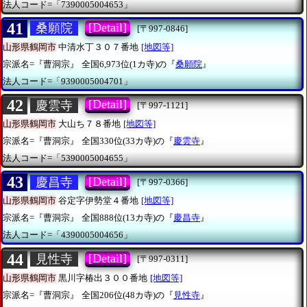
法人コード=「7390005004653」
41
[Detail]
桑願院
[〒997-0846]
山形県鶴岡市
中清水丁３０７番地
[地図等]
宗派名=『曹洞宗』
全国6,973位(1カ寺)の『
桑願院
』
法人コード=「9390005004701」
42
[Detail]
慶雲寺
[〒997-1121]
山形県鶴岡市
大山ち７８番地
[地図等]
宗派名=『曹洞宗』
全国330位(33カ寺)の『
慶雲寺
』
法人コード=「5390005004655」
43
[Detail]
慶昌寺
[〒997-0366]
山形県鶴岡市
谷定字伊勢堂４番地
[地図等]
宗派名=『曹洞宗』
全国888位(13カ寺)の『
慶昌寺
』
法人コード=「4390005004656」
44
[Detail]
見性寺
[〒997-0311]
山形県鶴岡市
黒川字椿出３００番地
[地図等]
宗派名=『曹洞宗』
全国206位(48カ寺)の『
見性寺
』