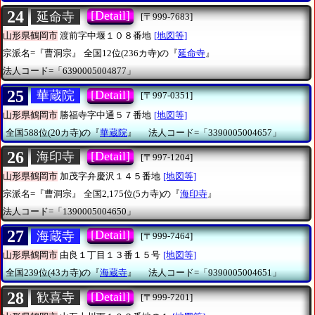
24
[Detail]
延命寺
[〒999-7683]
山形県鶴岡市
渡前字中堰１０８番地
[地図等]
宗派名=『曹洞宗』
全国12位(236カ寺)の『
延命寺
』
法人コード=「6390005004877」
25
[Detail]
華蔵院
[〒997-0351]
山形県鶴岡市
勝福寺字中通５７番地
[地図等]
全国588位(20カ寺)の『
華蔵院
』
法人コード=「3390005004657」
26
[Detail]
海印寺
[〒997-1204]
山形県鶴岡市
加茂字弁慶沢１４５番地
[地図等]
宗派名=『曹洞宗』
全国2,175位(5カ寺)の『
海印寺
』
法人コード=「1390005004650」
27
[Detail]
海蔵寺
[〒999-7464]
山形県鶴岡市
由良１丁目１３番１５号
[地図等]
全国239位(43カ寺)の『
海蔵寺
』
法人コード=「9390005004651」
28
[Detail]
歓喜寺
[〒999-7201]