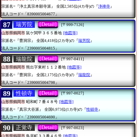
宗派名=『浄土真宗本願寺派』
全国2,585位(4カ寺)の『
浄禅寺
』
法人コード=「8390005004677」
87
[Detail]
瑞芳院
[〒999-7126]
山形県鶴岡市
鼠ケ関甲３６５番地
[地図等]
宗派名=『曹洞宗』
全国4,418位(2カ寺)の『
瑞芳院
』
法人コード=「2390005004815」
88
[Detail]
瑞龍院
[〒997-0411]
山形県鶴岡市
熊出字東村１１２番地
[地図等]
宗派名=『曹洞宗』
全国2,175位(5カ寺)の『
瑞龍院
』
法人コード=「2390005004798」
89
[Detail]
性頓寺
[〒997-0027]
山形県鶴岡市
昭和町７番４８号
[地図等]
宗派名=『真宗大谷派』
全国6,973位(1カ寺)の『
性頓寺
』
法人コード=「2390005004690」
90
[Detail]
正覚寺
[〒997-0023]
山形県鶴岡市
鳥居町３３番４６号
[地図等]