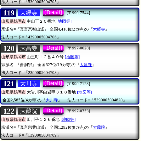
法人コード=「5390005004705」
119
[Detail]
大經寺
[〒999-7544]
山形県鶴岡市
中山丁２０番地
[地図等]
宗派名=『真言宗智山派』
全国4,418位(2カ寺)の『
大經寺
』
法人コード=「4390005004706」
120
[Detail]
大昌寺
[〒997-0028]
山形県鶴岡市
山王町１２番４０号
[地図等]
宗派名=『曹洞宗』
全国627位(19カ寺)の『
大昌寺
』
法人コード=「2390005004708」
121
[Detail]
大川寺
[〒999-7123]
山形県鶴岡市
大岩川字白岩甲３１８番地
[地図等]
全国2,585位(4カ寺)の『
大川寺
』
法人コード=「5390005004820」
122
[Detail]
大藏院
[〒997-0753]
山形県鶴岡市
田川子１２６番地
[地図等]
宗派名=『真言宗豊山派』
全国1,292位(9カ寺)の『
大藏院
』
法人コード=「1390005004709」