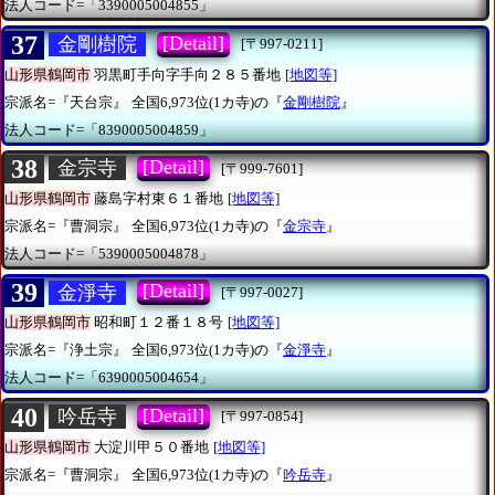
法人コード=「3390005004855」
37
[Detail]
金剛樹院
[〒997-0211]
山形県鶴岡市
羽黒町手向字手向２８５番地
[地図等]
宗派名=『天台宗』
全国6,973位(1カ寺)の『
金剛樹院
』
法人コード=「8390005004859」
38
[Detail]
金宗寺
[〒999-7601]
山形県鶴岡市
藤島字村東６１番地
[地図等]
宗派名=『曹洞宗』
全国6,973位(1カ寺)の『
金宗寺
』
法人コード=「5390005004878」
39
[Detail]
金淨寺
[〒997-0027]
山形県鶴岡市
昭和町１２番１８号
[地図等]
宗派名=『浄土宗』
全国6,973位(1カ寺)の『
金淨寺
』
法人コード=「6390005004654」
40
[Detail]
吟岳寺
[〒997-0854]
山形県鶴岡市
大淀川甲５０番地
[地図等]
宗派名=『曹洞宗』
全国6,973位(1カ寺)の『
吟岳寺
』