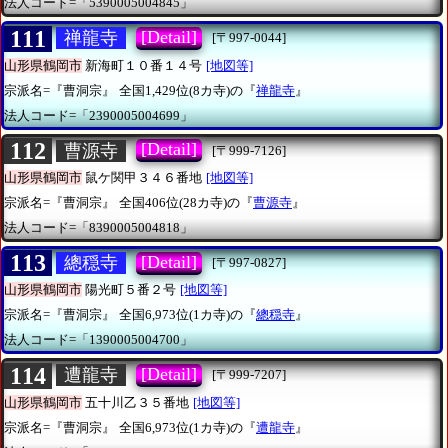
法人コード=「5390005004845」
111
[Detail]
禅龍寺
[〒997-0044]
山形県鶴岡市
新海町１０番１４号
[地図等]
宗派名=『曹洞宗』
全国1,429位(8カ寺)の『
禅龍寺
』
法人コード=「2390005004699」
112
[Detail]
曹源寺
[〒999-7126]
山形県鶴岡市
鼠ケ関甲３４６番地
[地図等]
宗派名=『曹洞宗』
全国406位(28カ寺)の『
曹源寺
』
法人コード=「8390005004818」
113
[Detail]
總穏寺
[〒997-0827]
山形県鶴岡市
陽光町５番２号
[地図等]
宗派名=『曹洞宗』
全国6,973位(1カ寺)の『
總穏寺
』
法人コード=「1390005004700」
114
[Detail]
遭龍寺
[〒999-7207]
山形県鶴岡市
五十川乙３５番地
[地図等]
宗派名=『曹洞宗』
全国6,973位(1カ寺)の『
遭龍寺
』