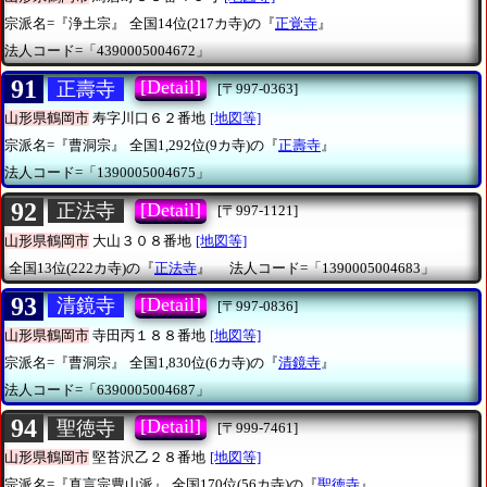
宗派名=『浄土宗』
全国14位(217カ寺)の『
正覚寺
』
法人コード=「4390005004672」
91
[Detail]
正壽寺
[〒997-0363]
山形県鶴岡市
寿字川口６２番地
[地図等]
宗派名=『曹洞宗』
全国1,292位(9カ寺)の『
正壽寺
』
法人コード=「1390005004675」
92
[Detail]
正法寺
[〒997-1121]
山形県鶴岡市
大山３０８番地
[地図等]
全国13位(222カ寺)の『
正法寺
』
法人コード=「1390005004683」
93
[Detail]
清鏡寺
[〒997-0836]
山形県鶴岡市
寺田丙１８８番地
[地図等]
宗派名=『曹洞宗』
全国1,830位(6カ寺)の『
清鏡寺
』
法人コード=「6390005004687」
94
[Detail]
聖徳寺
[〒999-7461]
山形県鶴岡市
堅苔沢乙２８番地
[地図等]
宗派名=『真言宗豊山派』
全国170位(56カ寺)の『
聖徳寺
』