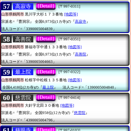
57
[Detail]
高寂寺
[〒997-0311]
山形県鶴岡市
黒川字大杉１７３番地
[地図等]
宗派名=『曹洞宗』
全国6,973位(1カ寺)の『
高寂寺
』
法人コード=「3390005004839」
58
[Detail]
高善院
[〒997-0351]
山形県鶴岡市
勝福寺字中通１３３番地
[地図等]
宗派名=『曹洞宗』
全国6,973位(1カ寺)の『
高善院
』
法人コード=「5390005004663」
59
[Detail]
最上院
[〒997-0322]
山形県鶴岡市
松根字中松根１３５番地
[地図等]
全国4,418位(2カ寺)の『
最上院
』
法人コード=「1390005004840」
60
[Detail]
慈雲院
[〒997-0414]
山形県鶴岡市
大針字北田３０番地
[地図等]
宗派名=『曹洞宗』
全国958位(12カ寺)の『
慈雲院
』
法人コード=「4390005004796」
61
[Detail]
慈眼寺
[〒997-0103]