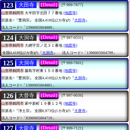
123
[Detail]
大田寺
[〒999-7677]
山形県鶴岡市
大半田字北田７７番地
[地図等]
宗派名=『曹洞宗』
全国4,418位(2カ寺)の『
大田寺
』
法人コード=「2390005004880」
124
[Detail]
大洞寺
[〒997-0531]
山形県鶴岡市
大網字宮ノ北３１番地
[地図等]
全国4,418位(2カ寺)の『
大洞寺
』
法人コード=「1390005004799」
125
[Detail]
大洞寺
[〒999-7601]
山形県鶴岡市
藤島字村東１５０番地
[地図等]
宗派名=『曹洞宗』
全国4,418位(2カ寺)の『
大洞寺
』
法人コード=「1390005004881」
126
[Detail]
大督寺
[〒997-0036]
山形県鶴岡市
家中新町１９番１２号
[地図等]
宗派名=『浄土宗』
全国6,973位(1カ寺)の『
大督寺
』
法人コード=「8390005004710」
127
[Detail]
大龍寺
[〒999-7121]