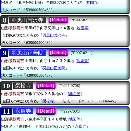
宗派名=『真言宗智山派』
全国6,973位(1カ寺)の『
井岡寺
』
法人コード=「5390005004688」
8
[Detail]
羽黒山荒沢寺
[〒997-0211]
山形県鶴岡市
羽黒町手向字羽黒山２４番地
[地図等]
全国6,973位(1カ寺)の『
羽黒山荒沢寺
』
法人コード=「6390005004869」
9
[Detail]
羽黒山正善院
[〒997-0211]
山形県鶴岡市
羽黒町手向字手向２３２番地
[地図等]
全国6,973位(1カ寺)の『
羽黒山正善院
』
法人コード=「4390005004870」
10
[Detail]
榮松寺
[〒997-0758]
山形県鶴岡市
関根字実俣２６番地の１
[地図等]
全国3,258位(3カ寺)の『
榮松寺
』
法人コード=「7390005004645」
11
[Detail]
永慶寺
[〒999-7631]
山形県鶴岡市
八色木字平田１４８番地
[地図等]
宗派名=『曹洞宗』
全国3,258位(3カ寺)の『
永慶寺
』