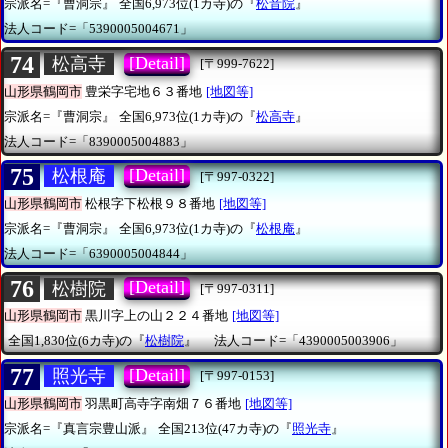
宗派名=『曹洞宗』
全国6,973位(1カ寺)の『
松音院
』
法人コード=「5390005004671」
74
[Detail]
松高寺
[〒999-7622]
山形県鶴岡市
豊栄字宅地６３番地
[地図等]
宗派名=『曹洞宗』
全国6,973位(1カ寺)の『
松高寺
』
法人コード=「8390005004883」
75
[Detail]
松根庵
[〒997-0322]
山形県鶴岡市
松根字下松根９８番地
[地図等]
宗派名=『曹洞宗』
全国6,973位(1カ寺)の『
松根庵
』
法人コード=「6390005004844」
76
[Detail]
松樹院
[〒997-0311]
山形県鶴岡市
黒川字上の山２２４番地
[地図等]
全国1,830位(6カ寺)の『
松樹院
』
法人コード=「4390005003906」
77
[Detail]
照光寺
[〒997-0153]
山形県鶴岡市
羽黒町高寺字南畑７６番地
[地図等]
宗派名=『真言宗豊山派』
全国213位(47カ寺)の『
照光寺
』