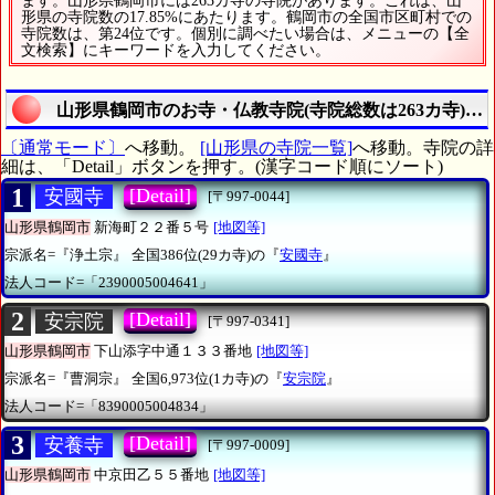
ます。山形県鶴岡市には263カ寺の寺院があります。これは、山
形県の寺院数の17.85%にあたります。鶴岡市の全国市区町村での
寺院数は、第24位です。個別に調べたい場合は、メニューの【全
文検索】にキーワードを入力してください。
山形県鶴岡市のお寺・仏教寺院(寺院総数は263カ寺)を
〔通常モード〕
へ移動。
[山形県の寺院一覧]
へ移動。寺院の詳
細は、「Detail」ボタンを押す。(漢字コード順にソート)
1
[Detail]
安國寺
[〒997-0044]
山形県鶴岡市
新海町２２番５号
[地図等]
宗派名=『浄土宗』
全国386位(29カ寺)の『
安國寺
』
法人コード=「2390005004641」
2
[Detail]
安宗院
[〒997-0341]
山形県鶴岡市
下山添字中通１３３番地
[地図等]
宗派名=『曹洞宗』
全国6,973位(1カ寺)の『
安宗院
』
法人コード=「8390005004834」
3
[Detail]
安養寺
[〒997-0009]
山形県鶴岡市
中京田乙５５番地
[地図等]