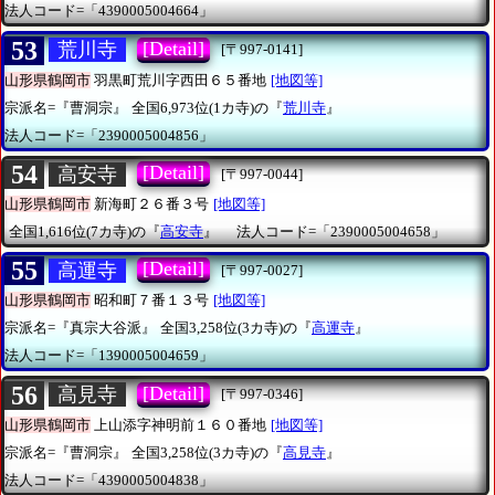
法人コード=「4390005004664」
53
[Detail]
荒川寺
[〒997-0141]
山形県鶴岡市
羽黒町荒川字西田６５番地
[地図等]
宗派名=『曹洞宗』
全国6,973位(1カ寺)の『
荒川寺
』
法人コード=「2390005004856」
54
[Detail]
高安寺
[〒997-0044]
山形県鶴岡市
新海町２６番３号
[地図等]
全国1,616位(7カ寺)の『
高安寺
』
法人コード=「2390005004658」
55
[Detail]
高運寺
[〒997-0027]
山形県鶴岡市
昭和町７番１３号
[地図等]
宗派名=『真宗大谷派』
全国3,258位(3カ寺)の『
高運寺
』
法人コード=「1390005004659」
56
[Detail]
高見寺
[〒997-0346]
山形県鶴岡市
上山添字神明前１６０番地
[地図等]
宗派名=『曹洞宗』
全国3,258位(3カ寺)の『
高見寺
』
法人コード=「4390005004838」