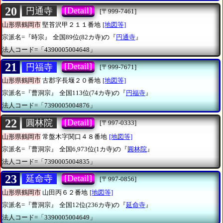
20
[Detail]
円通寺
[〒999-7461]
山形県鶴岡市
堅苔沢甲２１１番地
[地図等]
宗派名=『時宗』
全国89位(82カ寺)の『
円通寺
』
法人コード=「4390005004648」
21
[Detail]
円福寺
[〒999-7671]
山形県鶴岡市
古郡字長堰２０番地
[地図等]
宗派名=『曹洞宗』
全国113位(74カ寺)の『
円福寺
』
法人コード=「7390005004876」
22
[Detail]
圓林院
[〒997-0333]
山形県鶴岡市
常盤木字関口４８番地
[地図等]
宗派名=『曹洞宗』
全国6,973位(1カ寺)の『
圓林院
』
法人コード=「7390005004835」
23
[Detail]
延命寺
[〒997-0856]
山形県鶴岡市
山田丙６２番地
[地図等]
宗派名=『曹洞宗』
全国12位(236カ寺)の『
延命寺
』
法人コード=「3390005004649」