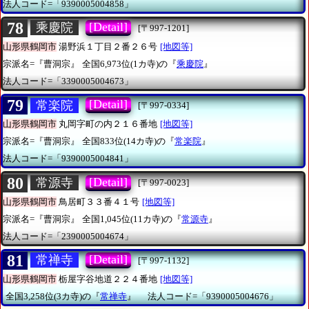
法人コード=「9390005004858」
78
[Detail]
乘慶院
[〒997-1201]
山形県鶴岡市
湯野浜１丁目２番２６号
[地図等]
宗派名=『曹洞宗』
全国6,973位(1カ寺)の『
乘慶院
』
法人コード=「3390005004673」
79
[Detail]
常楽院
[〒997-0334]
山形県鶴岡市
丸岡字町の内２１６番地
[地図等]
宗派名=『曹洞宗』
全国833位(14カ寺)の『
常楽院
』
法人コード=「9390005004841」
80
[Detail]
常源寺
[〒997-0023]
山形県鶴岡市
鳥居町３３番４１号
[地図等]
宗派名=『曹洞宗』
全国1,045位(11カ寺)の『
常源寺
』
法人コード=「2390005004674」
81
[Detail]
常禅寺
[〒997-1132]
山形県鶴岡市
栃屋字谷地道２２４番地
[地図等]
全国3,258位(3カ寺)の『
常禅寺
』
法人コード=「9390005004676」