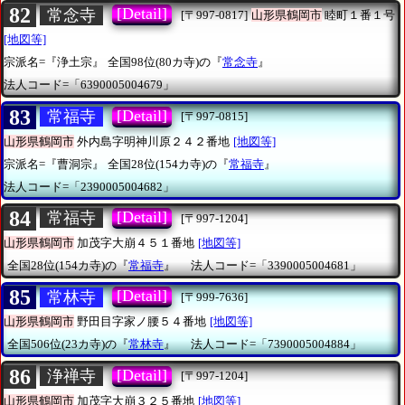
82
[Detail]
常念寺
[〒997-0817]
山形県鶴岡市
睦町１番１号
[地図等]
宗派名=『浄土宗』
全国98位(80カ寺)の『
常念寺
』
法人コード=「6390005004679」
83
[Detail]
常福寺
[〒997-0815]
山形県鶴岡市
外内島字明神川原２４２番地
[地図等]
宗派名=『曹洞宗』
全国28位(154カ寺)の『
常福寺
』
法人コード=「2390005004682」
84
[Detail]
常福寺
[〒997-1204]
山形県鶴岡市
加茂字大崩４５１番地
[地図等]
全国28位(154カ寺)の『
常福寺
』
法人コード=「3390005004681」
85
[Detail]
常林寺
[〒999-7636]
山形県鶴岡市
野田目字家ノ腰５４番地
[地図等]
全国506位(23カ寺)の『
常林寺
』
法人コード=「7390005004884」
86
[Detail]
浄禅寺
[〒997-1204]
山形県鶴岡市
加茂字大崩３２５番地
[地図等]