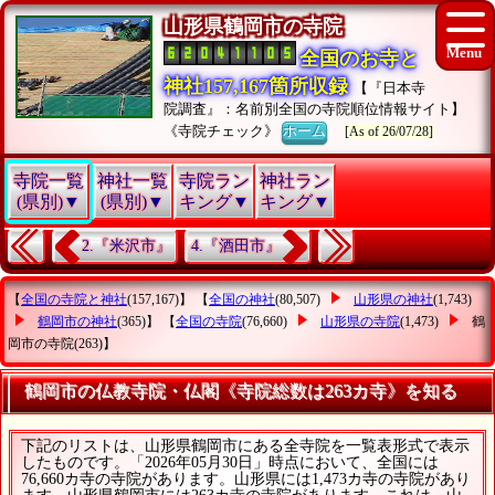
山形県鶴岡市の寺院
全国のお寺と
神社157,167箇所収録
【『日本寺
院調査』：名前別全国の寺院順位情報サイト】
《寺院チェック》
ホーム
[As of 26/07/28]
寺院一覧
神社一覧
寺院ラン
神社ラン
(県別)▼
(県別)▼
キング▼
キング▼
2.『米沢市』
4.『酒田市』
【
全国の寺院と神社
(157,167)】 【
全国の神社
(80,507)
山形県の神社
(1,743)
鶴岡市の神社
(365)】 【
全国の寺院
(76,660)
山形県の寺院
(1,473)
鶴
岡市の寺院
(263)】
鶴岡市の仏教寺院・仏閣《寺院総数は263カ寺》を知る
下記のリストは、山形県鶴岡市にある全寺院を一覧表形式で表示
したものです。「2026年05月30日」時点において、全国には
76,660カ寺の寺院があります。山形県には1,473カ寺の寺院があり