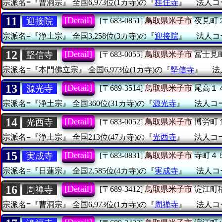
宗派名=『曹洞宗』
全国6,973位(1カ寺)の『
桂住寺
』
法人コー
11
[Detail]
迎接院
[〒683-0851]
鳥取県米子市
夜見町
宗派名=『浄土宗』
全国3,258位(3カ寺)の『
迎接院
』
法人コー
12
[Detail]
堅信寺
[〒683-0055]
鳥取県米子市
冨士見
宗派名=『本門佛立宗』
全国6,973位(1カ寺)の『
堅信寺
』
法
13
[Detail]
源光寺
[〒689-3514]
鳥取県米子市
尾高１
宗派名=『浄土宗』
全国360位(31カ寺)の『
源光寺
』
法人コード
14
[Detail]
光西寺
[〒683-0052]
鳥取県米子市
博労町
宗派名=『浄土宗』
全国213位(47カ寺)の『
光西寺
』
法人コード
15
[Detail]
実成寺
[〒683-0831]
鳥取県米子市
寺町４
宗派名=『日蓮宗』
全国2,585位(4カ寺)の『
実成寺
』
法人コー
16
[Detail]
周禅寺
[〒689-3412]
鳥取県米子市
淀江町
宗派名=『曹洞宗』
全国6,973位(1カ寺)の『
周禅寺
』
法人コー