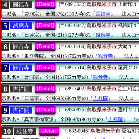
4
[Detail]
圓福寺
[〒689-3532]
鳥取県米子市
上新印１
宗派名=『曹洞宗』
全国37位(130カ寺)の『
圓福寺
』
法人コード
5
[Detail]
感應寺
[〒683-0047]
鳥取県米子市
祇園町１
宗派名=『日蓮宗』
全国421位(27カ寺)の『
感應寺
』
法人コード
6
[Detail]
観音寺
[〒683-0104]
鳥取県米子市
大崎１７
宗派名=『単立寺院』
全国1位(762カ寺)の『
観音寺
』
法人コー
7
[Detail]
観音寺
[〒689-3514]
鳥取県米子市
尾高２０
宗派名=『曹洞宗』
全国1位(762カ寺)の『
観音寺
』
法人コード
8
[Detail]
吉祥院
[〒689-3402]
鳥取県米子市
淀江町淀
宗派名=『日蓮宗』
全国69位(96カ寺)の『
吉祥院
』
法人コード
9
[Detail]
吉祥院
[〒683-0835]
鳥取県米子市
灘町２丁
宗派名=『真言宗御室派』
全国69位(96カ寺)の『
吉祥院
』
法
10
[Detail]
桂住寺
[〒683-0046]
鳥取県米子市
愛宕町