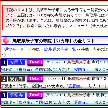
下記のリストは、鳥取県米子市にある全寺院を一覧表形式で表
いて、全国には76,660カ寺の寺院があります。鳥取県には
の寺院があります。これは、鳥取県の寺院数の10.92%に
477位です。個別に調べたい場合は、メニューの【全文検
鳥取県米子市の寺院【51カ寺】の全リスト
〔通常モード〕
へ移動。
[鳥取県の寺院一覧]
へ移動。寺院の詳細
ト)
1
[Detail]
安国寺
[〒683-0831]
鳥取県米子市
寺町５０
宗派名=『曹洞宗』
全国526位(22カ寺)の『
安国寺
』
法人コード
2
[Detail]
安養寺
[〒683-0011]
鳥取県米子市
福市７２
宗派名=『時宗』
全国6位(322カ寺)の『
安養寺
』
法人コード=「
3
[Detail]
雲龍寺
[〒683-0101]
鳥取県米子市
大篠津町
宗派名=『曹洞宗』
全国421位(27カ寺)の『
雲龍寺
』
法人コード