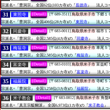
宗派名=『曹洞宗』
全国62位(103カ寺)の『
長徳寺
』
法人コード
31
[Detail]
東照寺
[〒689-3511]
鳥取県米子市
下郷１
宗派名=『曹洞宗』
全国406位(28カ寺)の『
東照寺
』
法人コード
32
[Detail]
同慶寺
[〒683-0011]
鳥取県米子市
福市１
宗派名=『曹洞宗』
全国2,585位(4カ寺)の『
同慶寺
』
法人コー
33
[Detail]
梅翁寺
[〒683-0006]
鳥取県米子市
車尾５
宗派名=『曹洞宗』
全国2,585位(4カ寺)の『
梅翁寺
』
法人コー
34
[Detail]
富楽寺
[〒683-0103]
鳥取県米子市
富益町
宗派名=『曹洞宗』
全国6,973位(1カ寺)の『
富楽寺
』
法人コー
35
[Detail]
福嚴院
[〒683-0831]
鳥取県米子市
寺町５
宗派名=『曹洞宗』
全国3,258位(3カ寺)の『
福嚴院
』
法人コー
36
[Detail]
米子教会
[〒683-0812]
鳥取県米子市
角盤
宗派名=『真言宗醍醐派』
全国6,973位(1カ寺)の『
米子教会