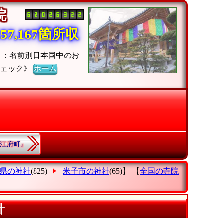
寺院
7,167箇所収
』：名前別日本国中のお
チェック》
ホーム
郡江府町』
県の神社
(825)
米子市の神社
(65)】 【
全国の寺院
計