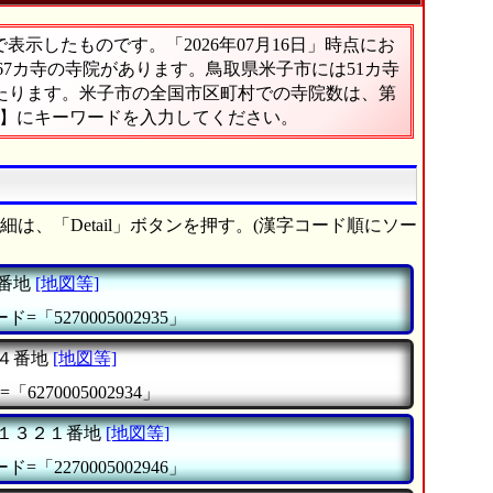
示したものです。「2026年07月16日」時点にお
467カ寺の寺院があります。鳥取県米子市には51カ寺
あたります。米子市の全国市区町村での寺院数は、第
索】にキーワードを入力してください。
は、「Detail」ボタンを押す。(漢字コード順にソー
番地
[地図等]
=「5270005002935」
４番地
[地図等]
6270005002934」
１３２１番地
[地図等]
=「2270005002946」