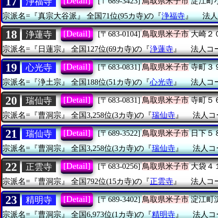
17
[Detail]
浄福寺
[〒689-3423]
鳥取県米子市
淀江町
宗派名=『真宗大谷派』
全国71位(95カ寺)の『
浄福寺
』
法人
18
[Detail]
浄蓮寺
[〒683-0104]
鳥取県米子市
大崎２
宗派名=『日蓮宗』
全国127位(69カ寺)の『
浄蓮寺
』
法人コード
19
[Detail]
心光寺
[〒683-0831]
鳥取県米子市
寺町３
宗派名=『浄土宗』
全国188位(51カ寺)の『
心光寺
』
法人コード
20
[Detail]
瑞仙寺
[〒683-0831]
鳥取県米子市
寺町５
宗派名=『曹洞宗』
全国3,258位(3カ寺)の『
瑞仙寺
』
法人コー
21
[Detail]
瑞仙寺
[〒689-3522]
鳥取県米子市
日下５
宗派名=『曹洞宗』
全国3,258位(3カ寺)の『
瑞仙寺
』
法人コー
22
[Detail]
正雲寺
[〒683-0256]
鳥取県米子市
大袋４
宗派名=『曹洞宗』
全国792位(15カ寺)の『
正雲寺
』
法人コード
23
[Detail]
精明寺
[〒689-3402]
鳥取県米子市
淀江町
宗派名=『曹洞宗』
全国6,973位(1カ寺)の『
精明寺
』
法人コー