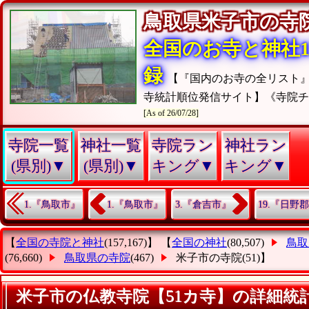
鳥取県米子市の
全国のお寺と神社15
録
【『国内のお寺の全リスト
寺統計順位発信サイト】《寺院
[As of 26/07/28]
寺院一覧
神社一覧
寺院ラン
神社ラン
(県別)▼
(県別)▼
キング▼
キング▼
1.『鳥取市』
1.『鳥取市』
3.『倉吉市』
19.『日野
【
全国の寺院と神社
(157,167)】 【
全国の神社
(80,507)
鳥取
(76,660)
鳥取県の寺院
(467)
米子市の寺院
(51)】
米子市の仏教寺院【51カ寺】の詳細統