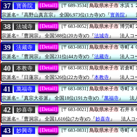
37
[Detail]
寳善院
[〒689-3534]
鳥取県米子市
水浜１
宗派名=『高野山真言宗』
全国6,973位(1カ寺)の『
寳善院
』
38
[Detail]
法城寺
[〒683-0052]
鳥取県米子市
博労町
宗派名=『曹洞宗』
全国588位(20カ寺)の『
法城寺
』
法人コード
39
[Detail]
法藏寺
[〒683-0831]
鳥取県米子市
寺町４
宗派名=『曹洞宗』
全国231位(44カ寺)の『
法藏寺
』
法人コード
40
[Detail]
本教寺
[〒683-0833]
鳥取県米子市
岩倉町
宗派名=『日蓮宗』
全国526位(22カ寺)の『
本教寺
』
法人コード
41
[Detail]
萬福寺
[〒683-0831]
鳥取県米子市
寺町３
宗派名=『真宗大谷派』
全国18位(191カ寺)の『
萬福寺
』
法人
42
[Detail]
妙喜寺
[〒683-0021]
鳥取県米子市
石井８
宗派名=『曹洞宗』
全国1,616位(7カ寺)の『
妙喜寺
』
法人コー
43
[Detail]
妙興寺
[〒683-0831]
鳥取県米子市
寺町４