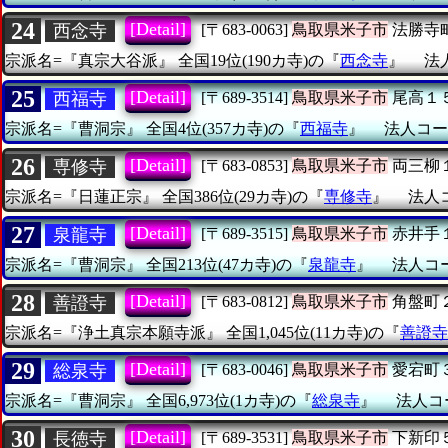
24
[Detail]
西念寺
[〒683-0063]
鳥取県米子市
法勝寺
宗派名=『真宗大谷派』
全国19位(190カ寺)の『
西念寺
』
法人
25
[Detail]
西福寺
[〒689-3514]
鳥取県米子市
尾高１
宗派名=『曹洞宗』
全国4位(357カ寺)の『
西福寺
』
法人コード
26
[Detail]
専修寺
[〒683-0853]
鳥取県米子市
両三柳
宗派名=『日蓮正宗』
全国386位(29カ寺)の『
専修寺
』
法人コ
27
[Detail]
泉龍寺
[〒689-3515]
鳥取県米子市
赤井手
宗派名=『曹洞宗』
全国213位(47カ寺)の『
泉龍寺
』
法人コード
28
[Detail]
善證寺
[〒683-0812]
鳥取県米子市
角盤町
宗派名=『浄土真宗本願寺派』
全国1,045位(11カ寺)の『
善證寺
29
[Detail]
総泉寺
[〒683-0046]
鳥取県米子市
愛宕町
宗派名=『曹洞宗』
全国6,973位(1カ寺)の『
総泉寺
』
法人コー
30
[Detail]
長徳寺
[〒689-3531]
鳥取県米子市
下新印