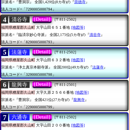
宗派名=『曹洞宗』
全国1,429位(8カ寺)の『
崇徳寺
』
法人コード=「7290005000794」
4
[Detail]
清谷寺
[〒811-2502]
福岡県糟屋郡久山町
大字山田６５１番地
[地図等]
宗派名=『臨済宗妙心寺派』
全国2,175位(5カ寺)の『
清谷寺
』
法人コード=「8290005000793」
5
[Detail]
法蓮寺
[〒811-2502]
福岡県糟屋郡久山町
大字山田６３２番地
[地図等]
宗派名=『浄土真宗本願寺派』
全国200位(49カ寺)の『
法蓮寺
』
法人コード=「3290005000798」
6
[Detail]
龍興寺
[〒811-2501]
福岡県糟屋郡久山町
大字久原２５６６番地
[地図等]
宗派名=『曹洞宗』
全国421位(27カ寺)の『
龍興寺
』
法人コード=「2290005000799」
7
[Detail]
六通寺
[〒811-2502]
福岡県糟屋郡久山町
大字山田２００番地
[地図等]