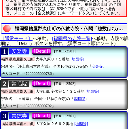
ります。福岡県糟屋郡久山町には7カ寺の寺院があります。これ
は、福岡県の寺院数の0.31%にあたります。糟屋郡久山町の全国
市区町村での寺院数は、第1,528位です。個別に調べたい場合
は、メニューの【全文検索】にキーワードを入力してください。
福岡県糟屋郡久山町の仏教寺院・仏閣「総数は7カ寺」
〔通常モード〕
へ移動。
[福岡県の寺院一覧]
へ移動。寺院の詳
細は、「Detail」ボタンを押す。(漢字コード順にソート)
1
[Detail]
安楽寺
[〒811-2501]
福岡県糟屋郡久山町
大字久原８７１番地
[地図等]
宗派名=『浄土真宗本願寺派』
全国10位(273カ寺)の『
安楽寺
』
法人コード=「7290005000786」
2
[Detail]
常唱院
[〒811-2502]
福岡県糟屋郡久山町
大字山田字伏谷１４３１番地
[地図等]
宗派名=『日蓮宗』
全国4,418位(2カ寺)の『
常唱院
』
法人コード=「9290005000792」
3
[Detail]
崇徳寺
[〒811-2501]
福岡県糟屋郡久山町
大字久原２６９２番地
[地図等]