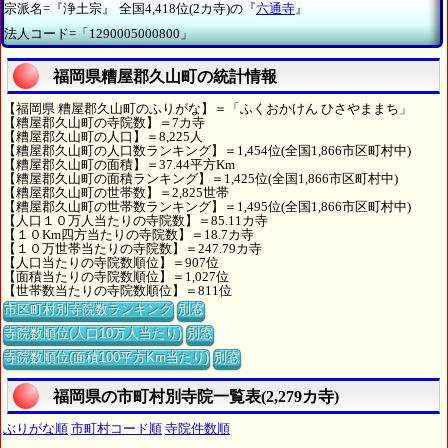
宗派名=『浄土宗』
全国4,418位(2カ寺)の『
六通寺
』
法人コード=「1290005000800」
福岡県糟屋郡久山町の統計情報
【福岡県 糟屋郡久山町のふりがな】＝「ふくおかけん ひさやままち」
【糟屋郡久山町の寺院数】＝7カ寺
【糟屋郡久山町の人口】＝8,225人
【糟屋郡久山町の人口数ランキング】＝1,454位(全国1,866市区町村中)
【糟屋郡久山町の面積】＝37.44平方Km
【糟屋郡久山町の面積ランキング】＝1,425位(全国1,866市区町村中)
【糟屋郡久山町の世帯数】＝2,825世帯
【糟屋郡久山町の世帯数ランキング】＝1,495位(全国1,866市区町村中)
【人口１０万人当たりの寺院数】＝85.11カ寺
【１０Km四方当たりの寺院数】＝18.7カ寺
【１０万世帯当たりの寺院数】＝247.79カ寺
【人口当たりの寺院数順位】＝907位
【面積当たりの寺院数順位】＝1,027位
【世帯数当たりの寺院数順位】＝811位
市区町村別寺院数ランキング
別窓
寺院数順位(人口10万人当たり)
別窓
寺院数順位(面積100平方Km当たり)
別窓
福岡県の市町村別寺院一覧表(2,279カ寺)
ぶりがな順
市町村コード順
寺院件数順