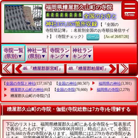
福岡県糟屋郡久山町の寺院
全国のお寺と
神社157,167箇所収録
【『全国の
寺院登記簿』：名前別全国のお寺順位発信サイ
ト】《寺院チェック》
ホーム
[As of 26/07/28]
寺院一覧
神社一覧
寺院ラン
神社ラン
(県別)▼
(県別)▼
キング▼
キング▼
46.『糟屋郡新宮町』
48.『糟屋郡粕屋町』
【
全国の寺院と神社
(157,167)】 【
全国の神社
(80,507)
福岡県の神社
(3,391)
糟屋郡久山町の神社
(6)】 【
全国の寺院
(76,660)
福岡県の寺院
(2,279)
糟屋郡久山町の寺院
(7)】
糟屋郡久山町の寺院・伽藍(寺院総数は7カ寺)を理解する
下記のリストは、福岡県糟屋郡久山町にある全寺院を一覧表形式
で表示したものです。「2026年06月08日」時点において、全国に
は76,660カ寺の寺院があります。福岡県には2,279カ寺の寺院があ