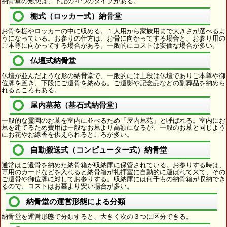
納骨堂の形態は、下記の４つのタイプがある。
棚式（ロッカー式）納骨堂
お骨を棚やロッカーの中に収める。１人用から家族用まで大きさが選べるよ
うになっている。お参りの仕方は、お骨に向かってする場合と、お参り用の
ご本尊に向かってする場合がある。一般的にコストは安価な場合が多い。
仏壇式納骨堂
仏壇が並んだような形の納骨堂で、一般的には上段は仏壇でありご本尊や御
位牌を置き、下段にご遺骨を納める。ご遺影や記念品などの副葬品を納めら
れるところもある。
屋内墓苑（墓石式納骨堂）
一般的な霊園のお墓を室内に並べるため「屋内墓苑」と呼ばれる。室内にお
墓を建てるため費用は一般なお墓より高額になるが、一般のお墓と同じよう
にお花やお線香を供えられるところが多い。
自動搬送式（コンピューター式）納骨堂
通常はご遺骨を納めた納骨箱が収納庫に保管されている。お参りする時は、
専用のカードなどを入れると納骨箱が礼拝室に自動的に運ばれて来て、その
ご遺骨や御位牌に対してお参りする。収納庫には何千もの納骨箱が収納でき
るので、コストはお墓より安い場合が多い。
納骨堂の運営形態による分類
納骨堂を運営形態で分類すると、大きく次の３つに区分できる。