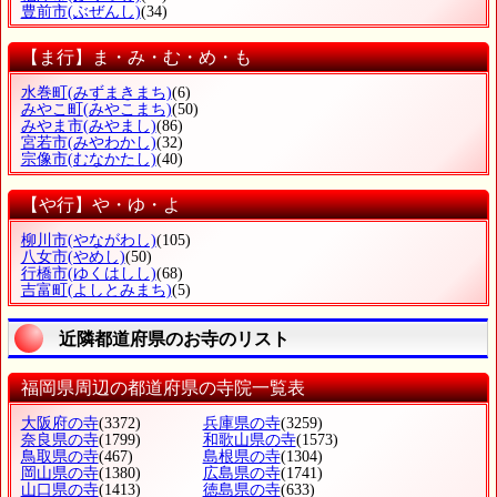
豊前市
(ぶぜんし)
(34)
【ま行】ま・み・む・め・も
水巻町
(みずまきまち)
(6)
みやこ町
(みやこまち)
(50)
みやま市
(みやまし)
(86)
宮若市
(みやわかし)
(32)
宗像市
(むなかたし)
(40)
【や行】や・ゆ・よ
柳川市
(やながわし)
(105)
八女市
(やめし)
(50)
行橋市
(ゆくはしし)
(68)
吉富町
(よしとみまち)
(5)
近隣都道府県のお寺のリスト
福岡県周辺の都道府県の寺院一覧表
大阪府の寺
(3372)
兵庫県の寺
(3259)
奈良県の寺
(1799)
和歌山県の寺
(1573)
鳥取県の寺
(467)
島根県の寺
(1304)
岡山県の寺
(1380)
広島県の寺
(1741)
山口県の寺
(1413)
徳島県の寺
(633)