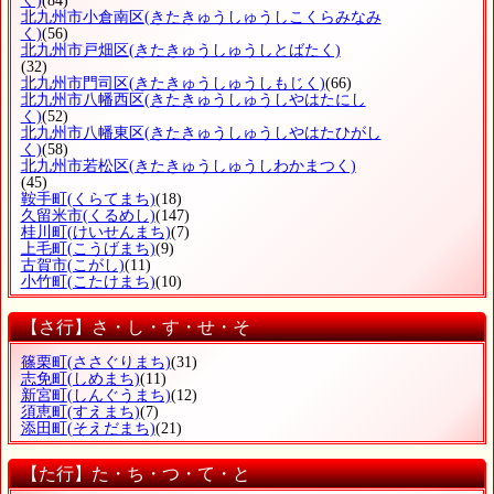
く)
(84)
北九州市小倉南区
(きたきゅうしゅうしこくらみなみ
く)
(56)
北九州市戸畑区
(きたきゅうしゅうしとばたく)
(32)
北九州市門司区
(きたきゅうしゅうしもじく)
(66)
北九州市八幡西区
(きたきゅうしゅうしやはたにし
く)
(52)
北九州市八幡東区
(きたきゅうしゅうしやはたひがし
く)
(58)
北九州市若松区
(きたきゅうしゅうしわかまつく)
(45)
鞍手町
(くらてまち)
(18)
久留米市
(くるめし)
(147)
桂川町
(けいせんまち)
(7)
上毛町
(こうげまち)
(9)
古賀市
(こがし)
(11)
小竹町
(こたけまち)
(10)
【さ行】さ・し・す・せ・そ
篠栗町
(ささぐりまち)
(31)
志免町
(しめまち)
(11)
新宮町
(しんぐうまち)
(12)
須恵町
(すえまち)
(7)
添田町
(そえだまち)
(21)
【た行】た・ち・つ・て・と