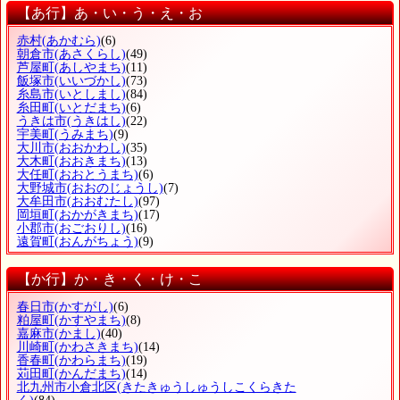
【あ行】あ・い・う・え・お
赤村
(あかむら)
(6)
朝倉市
(あさくらし)
(49)
芦屋町
(あしやまち)
(11)
飯塚市
(いいづかし)
(73)
糸島市
(いとしまし)
(84)
糸田町
(いとだまち)
(6)
うきは市
(うきはし)
(22)
宇美町
(うみまち)
(9)
大川市
(おおかわし)
(35)
大木町
(おおきまち)
(13)
大任町
(おおとうまち)
(6)
大野城市
(おおのじょうし)
(7)
大牟田市
(おおむたし)
(97)
岡垣町
(おかがきまち)
(17)
小郡市
(おごおりし)
(16)
遠賀町
(おんがちょう)
(9)
【か行】か・き・く・け・こ
春日市
(かすがし)
(6)
粕屋町
(かすやまち)
(8)
嘉麻市
(かまし)
(40)
川崎町
(かわさきまち)
(14)
香春町
(かわらまち)
(19)
苅田町
(かんだまち)
(14)
北九州市小倉北区
(きたきゅうしゅうしこくらきた