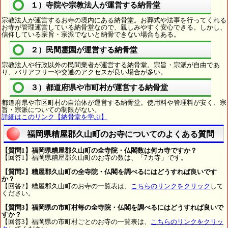
１）寺院や宗教法人が運営する納骨堂
宗教法人が運営するお寺の境内にある納骨堂。お葬式や法事を行ってくれる
お寺が管理運営している納骨堂なので、親しみやすく安心できる。しかし、
信仰している宗旨・宗派でないと納骨できない場合もある。
２）民間霊園が運営する納骨堂
宗教法人や行政以外の民間業者が運営する納骨堂。宗旨・宗派が自由であ
り、バリアフリーや交通のアクセスが良い場合が多い。
３）都道府県や市町村が運営する納骨堂
都道府県や市区町村の自治体が運営する納骨堂。使用料や管理料が安く、宗
旨・宗派についての制限がない。
詳細はこのリンク【納骨堂を学ぶ】
福岡県糟屋郡久山町のお寺についてのよくある質問
【質問1】福岡県糟屋郡久山町の全寺院・仏閣数は何カ寺ですか？
【回答1】福岡県糟屋郡久山町のお寺の数は、「7カ寺」です。
【質問2】糟屋郡久山町の全寺院・仏閣を調べるにはどうすれば良いです
か？
【回答2】糟屋郡久山町のお寺の一覧表は、
こちらのリンクをクリック
して
ください。
【質問3】福岡県の市町村毎の全寺院・仏閣を調べるにはどうすれば良いで
すか？
【回答3】福岡県の市町村ごとのお寺の一覧表は、
こちらのリンクをクリッ