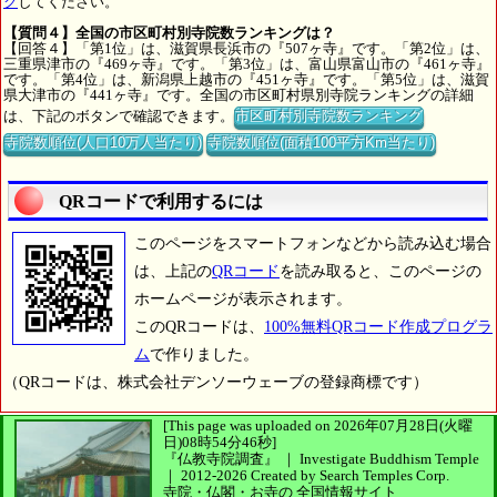
ク
してください。
【質問４】全国の市区町村別寺院数ランキングは？
【回答４】「第1位」は、滋賀県長浜市の『507ヶ寺』です。「第2位」は、
三重県津市の『469ヶ寺』です。「第3位」は、富山県富山市の『461ヶ寺』
です。「第4位」は、新潟県上越市の『451ヶ寺』です。「第5位」は、滋賀
県大津市の『441ヶ寺』です。全国の市区町村県別寺院ランキングの詳細
は、下記のボタンで確認できます。
市区町村別寺院数ランキング
寺院数順位(人口10万人当たり)
寺院数順位(面積100平方Km当たり)
QRコードで利用するには
このページをスマートフォンなどから読み込む場合
は、上記の
QRコード
を読み取ると、このページの
ホームページが表示されます。
このQRコードは、
100%無料QRコード作成プログラ
ム
で作りました。
（QRコードは、株式会社デンソーウェーブの登録商標です）
[This page was uploaded on 2026年07月28日(火曜
日)08時54分46秒]
『仏教寺院調査』 ｜ Investigate Buddhism Temple
｜
2012-2026
Created by
Search Temples Corp.
寺院・仏閣・お寺の
全国情報サイト