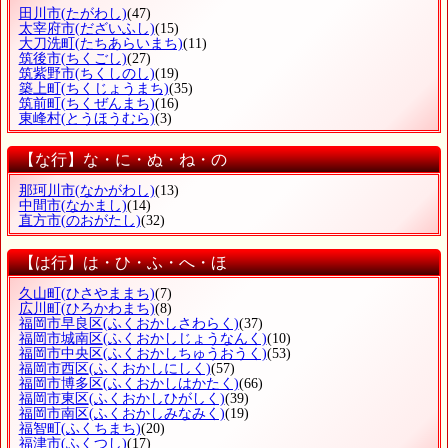
田川市
(たがわし)
(47)
太宰府市
(だざいふし)
(15)
大刀洗町
(たちあらいまち)
(11)
筑後市
(ちくごし)
(27)
筑紫野市
(ちくしのし)
(19)
築上町
(ちくじょうまち)
(35)
筑前町
(ちくぜんまち)
(16)
東峰村
(とうほうむら)
(3)
【な行】な・に・ぬ・ね・の
那珂川市
(なかがわし)
(13)
中間市
(なかまし)
(14)
直方市
(のおがたし)
(32)
【は行】は・ひ・ふ・へ・ほ
久山町
(ひさやままち)
(7)
広川町
(ひろかわまち)
(8)
福岡市早良区
(ふくおかしさわらく)
(37)
福岡市城南区
(ふくおかしじょうなんく)
(10)
福岡市中央区
(ふくおかしちゅうおうく)
(53)
福岡市西区
(ふくおかしにしく)
(57)
福岡市博多区
(ふくおかしはかたく)
(66)
福岡市東区
(ふくおかしひがしく)
(39)
福岡市南区
(ふくおかしみなみく)
(19)
福智町
(ふくちまち)
(20)
福津市
(ふくつし)
(17)