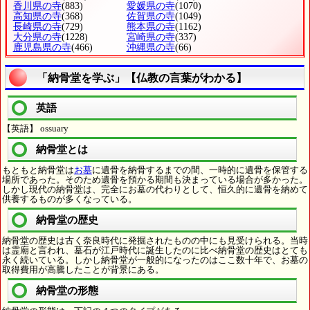
香川県の寺
(883)
愛媛県の寺
(1070)
高知県の寺
(368)
佐賀県の寺
(1049)
長崎県の寺
(729)
熊本県の寺
(1162)
大分県の寺
(1228)
宮崎県の寺
(337)
鹿児島県の寺
(466)
沖縄県の寺
(66)
「納骨堂を学ぶ」【仏教の言葉がわかる】
英語
【英語】 ossuary
納骨堂とは
もともと納骨堂は
お墓
に遺骨を納骨するまでの間、一時的に遺骨を保管する
場所であった。そのため遺骨を預かる期間も決まっている場合が多かった。
しかし現代の納骨堂は、完全にお墓の代わりとして、恒久的に遺骨を納めて
供養するものが多くなっている。
納骨堂の歴史
納骨堂の歴史は古く奈良時代に発掘されたものの中にも見受けられる。当時
は霊廟と言われ、墓石が江戸時代に誕生したのに比べ納骨堂の歴史はとても
永く続いている。しかし納骨堂が一般的になったのはここ数十年で、お墓の
取得費用が高騰したことが背景にある。
納骨堂の形態