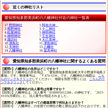
近くの神社リスト
愛知県知多郡美浜町の八幡神社付近の神社一覧表
17.
野間神社
1.
阿奈志神...
2.
熊野神社
3.
十二神社
4.
松尾神社
5.
神明神社
6.
神明神社
7.
壬生神社
8.
諏訪社
9.
大己貴神...
10.
津島社
11.
津島神社
12.
天神社
13.
八幡社
14.
八幡神社
16.
冨具神社
愛知県知多郡美浜町の八幡神社に関するよくある質問
【質問1】八幡神社の住所はどこですか？
【回答1】八幡神社の所在地は、「愛知県知多郡美浜町大字小野浦字福島２
番地」です。郵便番号は、「〒470-3236」です。八幡神社の地図は、
こち
らのリンクをクリック
してください。 地図を別窓で開くには、
こちらのリ
ンクをクリック
してください。
【質問2】八幡神社の法人番号は何番ですか？
【回答2】八幡神社は、法人番号「8180005012288」の神社です。「2015-
10-05(月曜日)」に、法人番号が指定されました。
【質問3】八幡神社はすべての都道府県で何社ありますか？
【回答3】「八幡神社」の全国での神社の数と順位は以下のとおりです。全