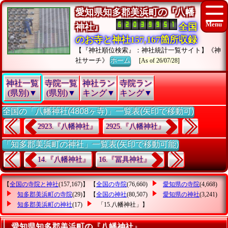
愛知県知多郡美浜町の『八幡
神社』
全国
のお寺と神社157,167箇所収録
【『神社順位検索』：神社統計一覧サイト】《神
社サーチ》
ホーム
[As of 26/07/28]
神社一覧
寺院一覧
神社ラン
寺院ラン
(県別)▼
(県別)▼
キング▼
キング▼
全国の「八幡神社(4808ヶ寺)」一覧表(矢印で移動可)
2923.『八幡神社』
2925.『八幡神社』
「知多郡美浜町の神社」一覧表(矢印で移動可能)
14.『八幡神社』
16.『冨具神社』
【
全国の寺院と神社
(157,167)】 【
全国の寺院
(76,660)
愛知県の寺院
(4,668)
知多郡美浜町の寺院
(29)】 【
全国の神社
(80,507)
愛知県の神社
(3,241)
知多郡美浜町の神社
(17)
「15.八幡神社」
】
愛知県知多郡美浜町の『八幡神社』