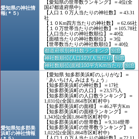
【愛知県の世帯数ランキング】＝4位(全
国47都道府県中)
愛知県の神社情
【人口１０万人当たりの神社数】＝43.31
報(＊５)
社
【１０Km四方当たりの神社数】＝62.66社
【１０万世帯当たりの神社数】＝105.78社
【人口当たりの神社数順位】＝40位
【面積当たりの神社数順位】＝3位
【世帯数当たりの神社数順位】＝40位
都道府県別神社数ランキング
別窓
神社数順位(人口10万人当たり)
別窓
神社数順位(面積100平方Km当たり)
別窓
【愛知県 知多郡美浜町のふりがな】＝
「あいちけん みはまちょう」
【知多郡美浜町の神社数】＝17社
【知多郡美浜町の人口】＝23,575人
【知多郡美浜町の人口数ランキング】＝
1,031位(全国1,864市区町村中)
【知多郡美浜町の面積】＝46.2平方Km
【知多郡美浜町の面積ランキング】＝
1,343位(全国1,864市区町村中)
【知多郡美浜町の世帯数】＝9,314世帯
【知多郡美浜町の世帯数ランキング】＝
愛知県知多郡美
1,022位(全国1,864市区町村中)
浜町の神社情報
【人口１０万人当たりの神社数】＝72.11
(＊５)