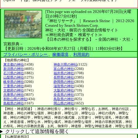
[This page was uploaded on 2026年07月28日(火曜
日)10時27分02秒]
『神社リサーチ』 ｜ Research Shrine
｜
2012-2026
Created by
Search Shrines Corp.
神社・大社・御宮の
全国総合情報サイト
≪神社統合調査・
検索サイト≫
【日本の神社を探求する】
－全国の神社・大社・
宮殿辞典－
【更新日時：2026年(令和08年)07月27日（月曜日）11時03分05秒】
プライバシー・ポリシー
、
稼働環境
、
利用規約
【他府県の神社】
東京都の神社
(1438)
神奈川県の神社
(1122)
新潟県の神社
(4695)
富山県の神社
(2266)
石川県の神社
(1882)
福井県の神社
(1708)
山梨県の神社
(1275)
長野県の神社
(2385)
岐阜県の神社
(3266)
静岡県の神社
(2819)
三重県の神社
(840)
滋賀県の神社
(1436)
京都府の神社
(1741)
大阪府の神社
(719)
兵庫県の神社
(3837)
奈良県の神社
(1373)
和歌山県の神社
(434)
鳥取県の神社
(825)
島根県の神社
(1167)
岡山県の神社
(1652)
【神社・神道関連】：神道の神社祭り，神社祭り，神聖な石，お神札，神道の伝説，
神道教，神社の神聖な場所，神社参拝，神聖な詩，神聖な山，神社の境内，神聖な
鏡，神社の神話学，神聖な神話，神道の儀式服，お宮参り，神聖な巡礼，神道の教
え，神道道場，神聖な水，神聖な儀式，神道の神聖な場所，神道の宗教的実践，神社
の祭礼，神社の宗教的意義，お札，御朱印，神道祭，神聖な神秘主義者，神聖な音楽
クリックして追加情報を開く
【仏教関連用語】