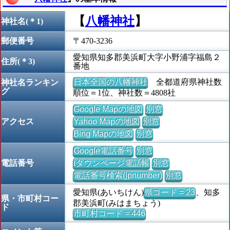
【
八幡神社
】
神社名(＊1)
郵便番号
〒470-3236
愛知県知多郡美浜町大字小野浦字福島２
住所(＊3)
番地
日本全国の八幡神社
全都道府県神社数
神社名ランキン
グ
順位＝1位、神社数＝4808社
Google Mapの地図
別窓
アクセス
Yahoo Mapの地図
別窓
Bing Mapの地図
別窓
Google電話番号
別窓
電話番号
iタウンページ電話帳
別窓
電話番号検索(jpnumber)
別窓
愛知県(あいちけん)
県コード = 23
、知多
県・市町村コー
郡美浜町(みはまちょう)
ド
市町村コード = 446