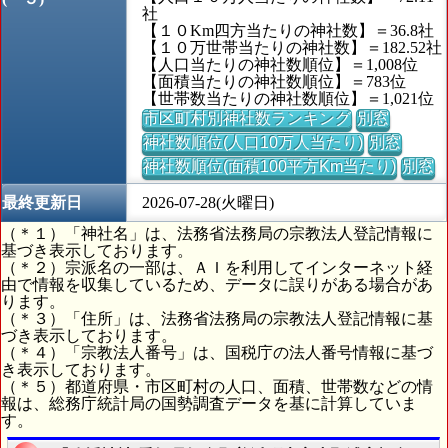
社
【１０Km四方当たりの神社数】＝36.8社
【１０万世帯当たりの神社数】＝182.52社
【人口当たりの神社数順位】＝1,008位
【面積当たりの神社数順位】＝783位
【世帯数当たりの神社数順位】＝1,021位
市区町村別神社数ランキング
別窓
神社数順位(人口10万人当たり)
別窓
神社数順位(面積100平方Km当たり)
別窓
最終更新日
2026-07-28(火曜日)
（＊１）「神社名」は、法務省法務局の宗教法人登記情報に
基づき表示しております。
（＊２）宗派名の一部は、ＡＩを利用してインターネット経
由で情報を収集しているため、データに誤りがある場合があ
ります。
（＊３）「住所」は、法務省法務局の宗教法人登記情報に基
づき表示しております。
（＊４）「宗教法人番号」は、国税庁の法人番号情報に基づ
き表示しております。
（＊５）都道府県・市区町村の人口、面積、世帯数などの情
報は、総務庁統計局の国勢調査データを基に計算していま
す。