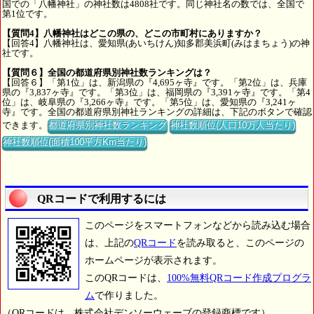
国での「八幡神社」の神社数は4808社です。同じ神社名の数では、全国で
第1位です。
【質問4】八幡神社はどこの県の、どこの市町村にありますか？
【回答4】八幡神社は、愛知県(あいちけん)知多郡美浜町(みはまちょう)の神
社です。
【質問６】全国の都道府県別神社数ランキングは？
【回答６】「第1位」は、新潟県の『4,695ヶ寺』です。「第2位」は、兵庫
県の『3,837ヶ寺』です。「第3位」は、福岡県の『3,391ヶ寺』です。「第4
位」は、岐阜県の『3,266ヶ寺』です。「第5位」は、愛知県の『3,241ヶ
寺』です。全国の都道府県別神社ランキングの詳細は、下記のボタンで確認
できます。
都道府県別神社数ランキング
神社数順位(人口10万人当たり)
神社数順位(面積100平方Km当たり)
QRコードで利用するには
このページをスマートフォンなどから読み込む場合
は、上記の
QRコード
を読み取ると、このページの
ホームページが表示されます。
このQRコードは、
100%無料QRコード作成プログラ
ム
で作りました。
（QRコードは、株式会社デンソーウェーブの登録商標です）