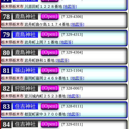
栃木県栃木市
川原田町１２２８番地
[地図等]
78
[Open]
鹿島神社
[〒329-4306]
栃木県栃木市
岩舟町曲ケ島１１７４番地
[地図等]
79
[Open]
鹿島神社
[〒329-4313]
栃木県栃木市
岩舟町上岡７１番地
[地図等]
80
[Open]
鹿島神社
[〒329-4304]
栃木県栃木市
岩舟町静和１番地
[地図等]
81
[Open]
篠山神社
[〒323-1104]
栃木県栃木市
藤岡町藤岡２４６９番地１
[地図等]
82
[Open]
狩岡神社
[〒328-0067]
栃木県栃木市
皆川城内町２５２３番地
[地図等]
83
[Open]
住吉神社
[〒328-0111]
栃木県栃木市
都賀町家中３７００番地
[地図等]
84
[Open]
住吉神社
[〒329-0311]