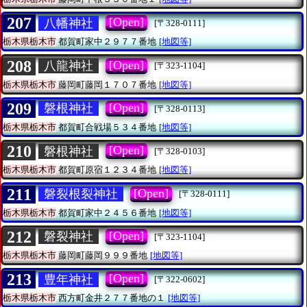
207
[Open]
八幡神社
[〒328-0111]
栃木県栃木市
都賀町家中２９７７番地
[地図等]
208
[Open]
八龍神社
[〒323-1104]
栃木県栃木市
藤岡町藤岡１７０７番地
[地図等]
209
[Open]
磐根神社
[〒328-0113]
栃木県栃木市
都賀町合戦場５３４番地
[地図等]
210
[Open]
磐根神社
[〒328-0103]
栃木県栃木市
都賀町原宿１２３４番地
[地図等]
211
[Open]
磐裂根裂神社
[〒328-0111]
栃木県栃木市
都賀町家中２４５６番地
[地図等]
212
[Open]
磐裂神社
[〒323-1104]
栃木県栃木市
藤岡町藤岡９９９番地
[地図等]
213
[Open]
豊年神社
[〒322-0602]
栃木県栃木市
西方町金井２７７番地の１
[地図等]