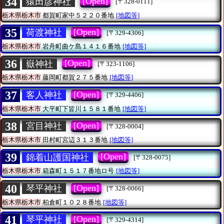
34
[Open]
猿田彦神社
[〒328-0111]
栃木県栃木市
都賀町家中５２２０番地
[地図等]
35
[Open]
荷渡神社
[〒329-4306]
栃木県栃木市
岩舟町曲ケ島１４１６番地
[地図等]
36
[Open]
嶽神社
[〒323-1106]
栃木県栃木市
藤岡町都賀２７５番地
[地図等]
37
[Open]
客人神社
[〒329-4406]
栃木県栃木市
大平町下皆川１５８１番地
[地図等]
38
[Open]
宮目神社
[〒328-0004]
栃木県栃木市
田村町宮辺３１３番地
[地図等]
39
[Open]
錦着山護国神社
[〒328-0075]
栃木県栃木市
箱森町１５１７番地ロ号
[地図等]
40
[Open]
琴平神社
[〒328-0066]
栃木県栃木市
柏倉町１０２８番地
[地図等]
41
[Open]
琴平神社
[〒329-4314]