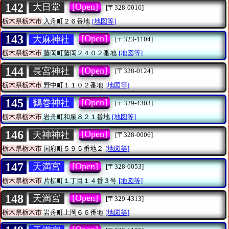
142
[Open]
大日堂
[〒328-0016]
栃木県栃木市
入舟町２６番地
[地図等]
143
[Open]
大麻神社
[〒323-1104]
栃木県栃木市
藤岡町藤岡２４０２番地
[地図等]
144
[Open]
長宮神社
[〒328-0124]
栃木県栃木市
野中町１１０２番地
[地図等]
145
[Open]
鶴巻神社
[〒329-4303]
栃木県栃木市
岩舟町和泉８２１番地
[地図等]
146
[Open]
天神神社
[〒328-0006]
栃木県栃木市
国府町５９５番地２
[地図等]
147
[Open]
天満宮
[〒328-0053]
栃木県栃木市
片柳町１丁目１４番３号
[地図等]
148
[Open]
天満宮
[〒329-4313]
栃木県栃木市
岩舟町上岡６６番地
[地図等]