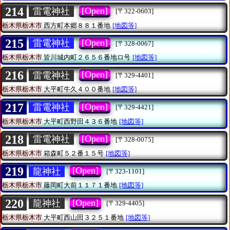
214
[Open]
雷電神社
[〒322-0603]
栃木県栃木市
西方町本郷８８１番地
[地図等]
215
[Open]
雷電神社
[〒328-0067]
栃木県栃木市
皆川城内町２６５６番地ロ号
[地図等]
216
[Open]
雷電神社
[〒329-4401]
栃木県栃木市
大平町牛久４００番地
[地図等]
217
[Open]
雷電神社
[〒329-4421]
栃木県栃木市
大平町西野田４３６番地
[地図等]
218
[Open]
雷電神社
[〒328-0075]
栃木県栃木市
箱森町５２番１５号
[地図等]
219
[Open]
龍神社
[〒323-1101]
栃木県栃木市
藤岡町大前１１７１番地
[地図等]
220
[Open]
龍神社
[〒329-4405]
栃木県栃木市
大平町西山田３２５１番地
[地図等]