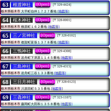
63
[Open]
根渡神社
[〒329-4424]
栃木県栃木市
大平町伯仲１７２７番地
[地図等]
64
[Open]
桜木神社
[〒328-0001]
栃木県栃木市
柳原町１６２番地
[地図等]
65
[Open]
三ノ宮神社
[〒328-0102]
栃木県栃木市
都賀町富張１３７８番地
[地図等]
66
[Open]
三鴨神社
[〒329-4308]
栃木県栃木市
岩舟町下津原１１４５番地
[地図等]
67
[Open]
三島神社
[〒329-4315]
栃木県栃木市
岩舟町三谷１３３番地
[地図等]
68
[Open]
三日月神社
[〒328-0123]
栃木県栃木市
川原田町５３５番地
[地図等]
69
[Open]
三毳神社
[〒323-1107]
栃木県栃木市
藤岡町大田和１３５８番地
[地図等]