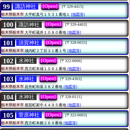
99
[Open]
諏訪神社
[〒329-4415]
栃木県栃木市
大平町真弓１５３１番地１
[地図等]
100
[Open]
諏訪神社
[〒329-4403]
栃木県栃木市
大平町蔵井１０８０番地
[地図等]
101
[Open]
須賀神社
[〒328-0033]
栃木県栃木市
城内町２丁目３１番１号
[地図等]
102
[Open]
水神社
[〒322-0606]
栃木県栃木市
西方町本城１０６１番地
[地図等]
103
[Open]
水神社
[〒329-4303]
栃木県栃木市
岩舟町和泉３８２番地
[地図等]
104
[Open]
水神社
[〒328-0111]
栃木県栃木市
都賀町家中４４９５番地
[地図等]
105
[Open]
菅原神社
[〒322-0603]
栃木県栃木市
西方町本郷２６９番地
[地図等]