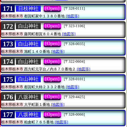
171
[Open]
日枝神社
[〒328-0111]
栃木県栃木市
都賀町家中１３８０番地
[地図等]
172
[Open]
白山神社
[〒323-1106]
栃木県栃木市
藤岡町都賀８０４番地
[地図等]
173
[Open]
白山神社
[〒328-0035]
栃木県栃木市
旭町１４０番地
[地図等]
174
[Open]
白山神社
[〒322-0604]
栃木県栃木市
西方町元字台ノ内８７０番地２
[地図等]
175
[Open]
白山神社
[〒328-0101]
栃木県栃木市
都賀町大柿２３３２番地
[地図等]
176
[Open]
八坂神社
[〒329-4425]
栃木県栃木市
大平町新１番地
[地図等]
177
[Open]
八坂神社
[〒328-0066]
栃木県栃木市
柏倉町７６５番地
[地図等]