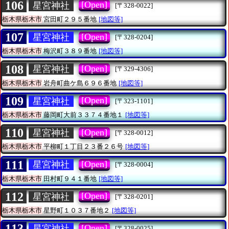
106
[Open]
星宮神社
[〒328-0022]
栃木県栃木市
宮田町２９５番地
[地図等]
107
[Open]
星宮神社
[〒328-0204]
栃木県栃木市
梅沢町３８９番地
[地図等]
108
[Open]
星宮神社
[〒329-4306]
栃木県栃木市
岩舟町曲ケ島６９６番地
[地図等]
109
[Open]
星宮神社
[〒323-1101]
栃木県栃木市
藤岡町大前３３７４番地１
[地図等]
110
[Open]
星宮神社
[〒328-0012]
栃木県栃木市
平柳町１丁目２３番２６号
[地図等]
111
[Open]
星宮神社
[〒328-0004]
栃木県栃木市
田村町９４１番地
[地図等]
112
[Open]
星宮神社
[〒328-0201]
栃木県栃木市
星野町１０３７番地２
[地図等]
113
[Open]
星宮神社
[〒328-0025]