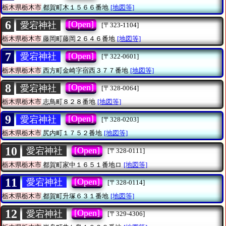
栃木県栃木市
都賀町木１５６６番地
[地図等]
6
[Open]
愛宕神社
[〒323-1104]
栃木県栃木市
藤岡町藤岡２６４６番地
[地図等]
7
[Open]
愛宕神社
[〒322-0601]
栃木県栃木市
西方町金崎字宿西３７７番地
[地図等]
8
[Open]
愛宕神社
[〒328-0064]
栃木県栃木市
志鳥町８２８番地
[地図等]
9
[Open]
愛宕神社
[〒328-0203]
栃木県栃木市
尻内町１７５２番地
[地図等]
10
[Open]
愛宕神社
[〒328-0111]
栃木県栃木市
都賀町家中１６５１番地ロ
[地図等]
11
[Open]
愛宕神社
[〒328-0114]
栃木県栃木市
都賀町升塚６３１番地
[地図等]
12
[Open]
愛宕神社
[〒329-4306]