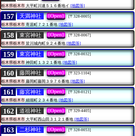
栃木県栃木市
大平町川連５１６番地イ
[地図等]
157
[Open]
天満神社
[〒328-0005]
栃木県栃木市
寄居町７２１番地
[地図等]
158
[Open]
東宮神社
[〒328-0067]
栃木県栃木市
皆川城内町９２４番地
[地図等]
159
[Open]
東宮神社
[〒328-0032]
栃木県栃木市
神田町１３２１番地
[地図等]
160
[Open]
藤岡神社
[〒323-1104]
栃木県栃木市
藤岡町藤岡３９７６番地
[地図等]
161
[Open]
藤宮神社
[〒328-0121]
栃木県栃木市
細堀町２３４番地
[地図等]
162
[Open]
道祖神社
[〒329-4405]
栃木県栃木市
大平町西山田３１２１番地
[地図等]
163
[Open]
二杉神社
[〒328-0053]