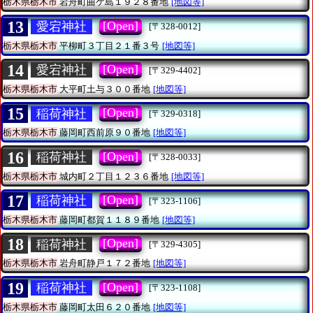
栃木県栃木市
岩舟町曲ケ島１９２８番地
[地図等]
13
[Open]
愛宕神社
[〒328-0012]
栃木県栃木市
平柳町３丁目２１番３号
[地図等]
14
[Open]
愛宕神社
[〒329-4402]
栃木県栃木市
大平町土与３００番地
[地図等]
15
[Open]
稲荷神社
[〒329-0318]
栃木県栃木市
藤岡町西前原９０番地
[地図等]
16
[Open]
稲荷神社
[〒328-0033]
栃木県栃木市
城内町２丁目１２３６番地
[地図等]
17
[Open]
稲荷神社
[〒323-1106]
栃木県栃木市
藤岡町都賀１１８９番地
[地図等]
18
[Open]
稲荷神社
[〒329-4305]
栃木県栃木市
岩舟町静戸１７２番地
[地図等]
19
[Open]
稲荷神社
[〒323-1108]
栃木県栃木市
藤岡町太田６２０番地
[地図等]