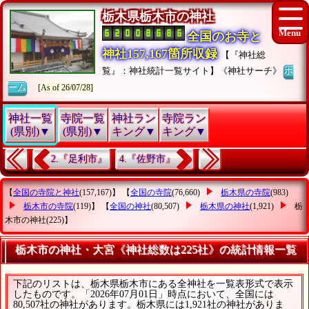
栃木県栃木市の神社
全国のお寺と
神社157,167箇所収録
【『神社総
覧』：神社統計一覧サイト】《神社サーチ》
ホ
ーム
[As of 26/07/28]
神社一覧
寺院一覧
神社ラン
寺院ラン
(県別)▼
(県別)▼
キング▼
キング▼
2.『足利市』
4.『佐野市』
【
全国の寺院と神社
(157,167)】 【
全国の寺院
(76,660)
栃木県の寺院
(983)
栃木市の寺院
(119)】 【
全国の神社
(80,507)
栃木県の神社
(1,921)
栃
木市の神社
(225)】
栃木市の神社・大宮《神社総数は225社》の統計情報一覧
下記のリストは、栃木県栃木市にある全神社を一覧表形式で表示
したものです。「2026年07月01日」時点において、全国には
80,507社の神社があります。栃木県には1,921社の神社がありま