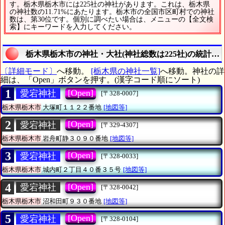
す。栃木県栃木市には225社の神社があります。これは、栃木県
の神社数の11.71%にあたります。栃木市の全国市区町村での神社
数は、第30位です。個別に調べたい場合は、メニューの【全文検
索】にキーワードを入力してください。
栃木県栃木市の神社・大社(神社総数は225社)の統計調
〔詳細モード〕
へ移動。
[栃木県の神社一覧]
へ移動。神社の詳
細は、「Open」ボタンを押す。(漢字コード順にソート)
1
[Open]
愛宕神社
[〒328-0007]
栃木県栃木市
大塚町１１２２番地
[地図等]
2
[Open]
愛宕神社
[〒329-4307]
栃木県栃木市
岩舟町静３０９０番地
[地図等]
3
[Open]
愛宕神社
[〒328-0033]
栃木県栃木市
城内町２丁目４０番３５号
[地図等]
4
[Open]
愛宕神社
[〒328-0042]
栃木県栃木市
沼和田町９３０番地
[地図等]
5
[Open]
愛宕神社
[〒328-0104]