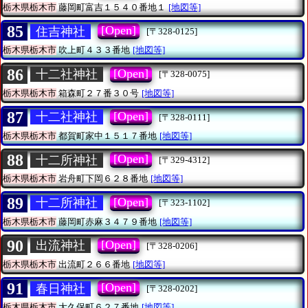
栃木県栃木市
藤岡町富吉１５４０番地１
[地図等]
85
[Open]
住吉神社
[〒328-0125]
栃木県栃木市
吹上町４３３番地
[地図等]
86
[Open]
十二社神社
[〒328-0075]
栃木県栃木市
箱森町２７番３０号
[地図等]
87
[Open]
十二社神社
[〒328-0111]
栃木県栃木市
都賀町家中１５１７番地
[地図等]
88
[Open]
十二所神社
[〒329-4312]
栃木県栃木市
岩舟町下岡６２８番地
[地図等]
89
[Open]
十二所神社
[〒323-1102]
栃木県栃木市
藤岡町赤麻３４７９番地
[地図等]
90
[Open]
出流神社
[〒328-0206]
栃木県栃木市
出流町２６６番地
[地図等]
91
[Open]
春日神社
[〒328-0202]
栃木県栃木市
大久保町６２７番地
[地図等]