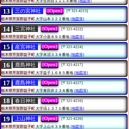
栃木県芳賀郡益子町
大字生田目１２１４番地
[地図等]
13
[Open]
三の宮神社
[〒321-4213]
栃木県芳賀郡益子町
大字山本３２２番地
[地図等]
14
[Open]
三宮神社
[〒321-4222]
栃木県芳賀郡益子町
大字小泉８９０番地
[地図等]
15
[Open]
産宮神社
[〒321-4224]
栃木県芳賀郡益子町
大字本沼３３８番地
[地図等]
16
[Open]
鹿島神社
[〒321-4217]
栃木県芳賀郡益子町
大字益子１６８５番地
[地図等]
17
[Open]
鹿島神社
[〒321-4227]
栃木県芳賀郡益子町
大字東田井２３８番地
[地図等]
18
[Open]
春日神社
[〒321-4216]
栃木県芳賀郡益子町
大字塙１３７０番地
[地図等]
19
[Open]
上山神社
[〒321-4226]
栃木県芳賀郡益子町
大字上山６３９番地
[地図等]