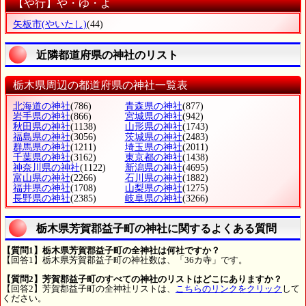
【や行】や・ゆ・よ
矢板市
(やいたし)
(44)
近隣都道府県の神社のリスト
栃木県周辺の都道府県の神社一覧表
北海道の神社
(786)
青森県の神社
(877)
岩手県の神社
(866)
宮城県の神社
(942)
秋田県の神社
(1138)
山形県の神社
(1743)
福島県の神社
(3056)
茨城県の神社
(2483)
群馬県の神社
(1211)
埼玉県の神社
(2011)
千葉県の神社
(3162)
東京都の神社
(1438)
神奈川県の神社
(1122)
新潟県の神社
(4695)
富山県の神社
(2266)
石川県の神社
(1882)
福井県の神社
(1708)
山梨県の神社
(1275)
長野県の神社
(2385)
岐阜県の神社
(3266)
栃木県芳賀郡益子町の神社に関するよくある質問
【質問1】栃木県芳賀郡益子町の全神社は何社ですか？
【回答1】栃木県芳賀郡益子町の神社数は、「36カ寺」です。
【質問2】芳賀郡益子町のすべての神社のリストはどこにありますか？
【回答2】芳賀郡益子町の全神社リストは、
こちらのリンクをクリック
して
ください。