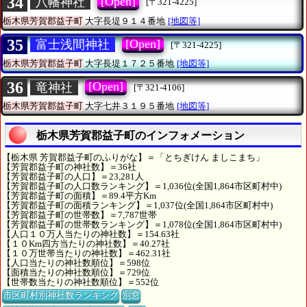
34
[Open]
八幡神社
[〒321-4225]
栃木県芳賀郡益子町
大字長堤９１４番地
[地図等]
35
[Open]
富士浅間神社
[〒321-4225]
栃木県芳賀郡益子町
大字長堤１７２５番地
[地図等]
36
[Open]
竜神社
[〒321-4106]
栃木県芳賀郡益子町
大字七井３１９５番地
[地図等]
栃木県芳賀郡益子町のインフォメーション
【栃木県 芳賀郡益子町のふりがな】＝「とちぎけん ましこまち」
【芳賀郡益子町の神社数】＝36社
【芳賀郡益子町の人口】＝23,281人
【芳賀郡益子町の人口数ランキング】＝1,036位(全国1,864市区町村中)
【芳賀郡益子町の面積】＝89.4平方Km
【芳賀郡益子町の面積ランキング】＝1,037位(全国1,864市区町村中)
【芳賀郡益子町の世帯数】＝7,787世帯
【芳賀郡益子町の世帯数ランキング】＝1,078位(全国1,864市区町村中)
【人口１０万人当たりの神社数】＝154.63社
【１０Km四方当たりの神社数】＝40.27社
【１０万世帯当たりの神社数】＝462.31社
【人口当たりの神社数順位】＝598位
【面積当たりの神社数順位】＝729位
【世帯数当たりの神社数順位】＝552位
市区町村別神社数ランキング
別窓