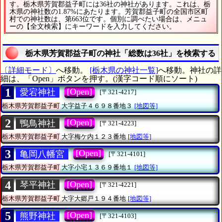
す。栃木県芳賀郡益子町には36社の神社があります。これは、栃
木県の神社数の1.87%にあたります。芳賀郡益子町の全国市区町
村での神社数は、第663位です。個別に調べたい場合は、メニュ
ーの【全文検索】にキーワードを入力してください。
栃木県芳賀郡益子町の神社「総数は36社」を検索する
〔詳細モード〕
へ移動。
[栃木県の神社一覧]
へ移動。神社の詳
細は、「Open」ボタンを押す。(漢字コード順にソート)
1
[Open]
愛宕神社
[〒321-4217]
栃木県芳賀郡益子町
大字益子４６９８番地３
[地図等]
2
[Open]
鴨鳥神社
[〒321-4223]
栃木県芳賀郡益子町
大字梅ケ内１２３番地
[地図等]
3
[Open]
亀岡八幡宮
[〒321-4101]
栃木県芳賀郡益子町
大字小宅１３６９番地１
[地図等]
4
[Open]
琴平神社
[〒321-4221]
栃木県芳賀郡益子町
大字大郷戸１９４番地
[地図等]
5
[Open]
熊野神社
[〒321-4103]