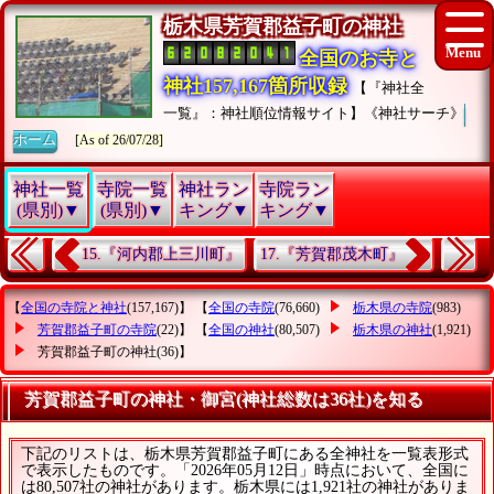
栃木県芳賀郡益子町の神社
全国のお寺と
神社157,167箇所収録
【『神社全
一覧』：神社順位情報サイト】《神社サーチ》
ホーム
[As of 26/07/28]
神社一覧
寺院一覧
神社ラン
寺院ラン
(県別)▼
(県別)▼
キング▼
キング▼
15.『河内郡上三川町』
17.『芳賀郡茂木町』
【
全国の寺院と神社
(157,167)】 【
全国の寺院
(76,660)
栃木県の寺院
(983)
芳賀郡益子町の寺院
(22)】 【
全国の神社
(80,507)
栃木県の神社
(1,921)
芳賀郡益子町の神社
(36)】
芳賀郡益子町の神社・御宮(神社総数は36社)を知る
下記のリストは、栃木県芳賀郡益子町にある全神社を一覧表形式
で表示したものです。「2026年05月12日」時点において、全国に
は80,507社の神社があります。栃木県には1,921社の神社がありま