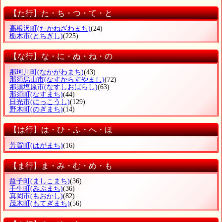
【た行】た・ち・つ・て・と
高根沢町
(たかねざわまち)
(24)
栃木市
(とちぎし)
(225)
【な行】な・に・ぬ・ね・の
那珂川町
(なかがわまち)
(43)
那須烏山市
(なすからすやまし)
(72)
那須塩原市
(なすしおばらし)
(63)
那須町
(なすまち)
(44)
日光市
(にっこうし)
(129)
野木町
(のぎまち)
(14)
【は行】は・ひ・ふ・へ・ほ
芳賀町
(はがまち)
(16)
【ま行】ま・み・む・め・も
益子町
(ましこまち)
(36)
壬生町
(みぶまち)
(36)
真岡市
(もおかし)
(82)
茂木町
(もてぎまち)
(56)