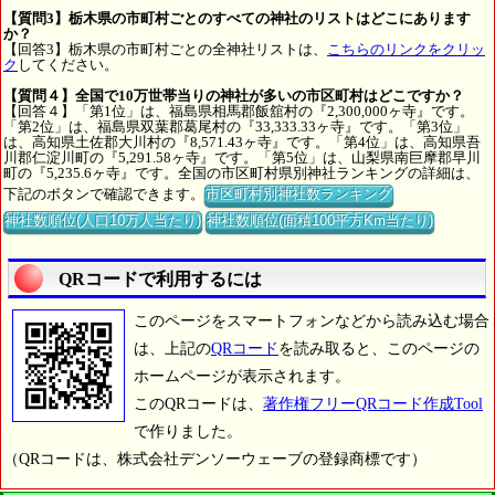
【質問3】栃木県の市町村ごとのすべての神社のリストはどこにあります
か？
【回答3】栃木県の市町村ごとの全神社リストは、
こちらのリンクをクリッ
ク
してください。
【質問４】全国で10万世帯当りの神社が多いの市区町村はどこですか？
【回答４】「第1位」は、福島県相馬郡飯舘村の『2,300,000ヶ寺』です。
「第2位」は、福島県双葉郡葛尾村の『33,333.33ヶ寺』です。「第3位」
は、高知県土佐郡大川村の『8,571.43ヶ寺』です。「第4位」は、高知県吾
川郡仁淀川町の『5,291.58ヶ寺』です。「第5位」は、山梨県南巨摩郡早川
町の『5,235.6ヶ寺』です。全国の市区町村県別神社ランキングの詳細は、
下記のボタンで確認できます。
市区町村別神社数ランキング
神社数順位(人口10万人当たり)
神社数順位(面積100平方Km当たり)
QRコードで利用するには
このページをスマートフォンなどから読み込む場合
は、上記の
QRコード
を読み取ると、このページの
ホームページが表示されます。
このQRコードは、
著作権フリーQRコード作成Tool
で作りました。
（QRコードは、株式会社デンソーウェーブの登録商標です）