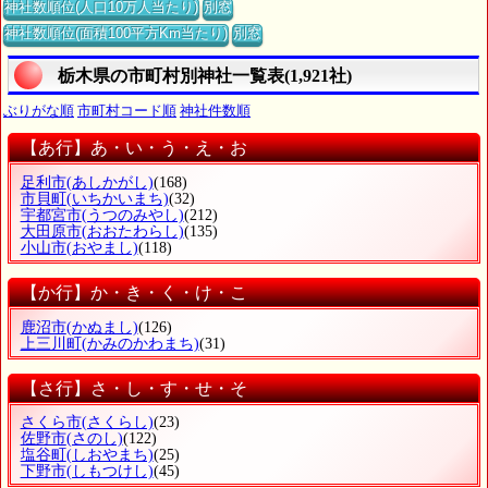
神社数順位(人口10万人当たり)
別窓
神社数順位(面積100平方Km当たり)
別窓
栃木県の市町村別神社一覧表(1,921社)
ぶりがな順
市町村コード順
神社件数順
【あ行】あ・い・う・え・お
足利市
(あしかがし)
(168)
市貝町
(いちかいまち)
(32)
宇都宮市
(うつのみやし)
(212)
大田原市
(おおたわらし)
(135)
小山市
(おやまし)
(118)
【か行】か・き・く・け・こ
鹿沼市
(かぬまし)
(126)
上三川町
(かみのかわまち)
(31)
【さ行】さ・し・す・せ・そ
さくら市
(さくらし)
(23)
佐野市
(さのし)
(122)
塩谷町
(しおやまち)
(25)
下野市
(しもつけし)
(45)