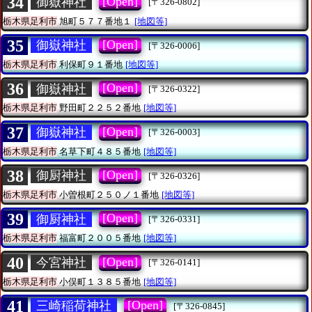
34
[Open]
御嶽神社
[〒326-0802]
栃木県足利市
旭町５７７番地１
[地図等]
35
[Open]
御嶽神社
[〒326-0006]
栃木県足利市
利保町９１番地
[地図等]
36
[Open]
御嶽神社
[〒326-0322]
栃木県足利市
野田町２２５２番地
[地図等]
37
[Open]
御嶽神社
[〒326-0003]
栃木県足利市
名草下町４８５番地
[地図等]
38
[Open]
御厨神社
[〒326-0326]
栃木県足利市
小曽根町２５０ノ１番地
[地図等]
39
[Open]
御厨神社
[〒326-0331]
栃木県足利市
福富町２００５番地
[地図等]
40
[Open]
今宮神社
[〒326-0141]
栃木県足利市
小俣町１３８５番地
[地図等]
41
[Open]
三崎稲荷神社
[〒326-0845]