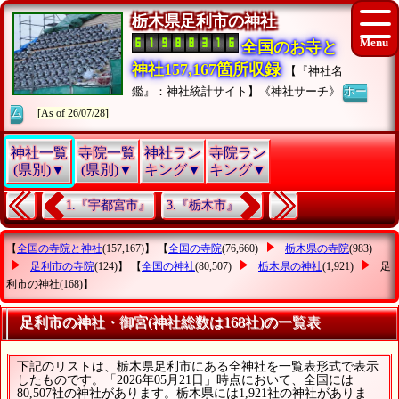
栃木県足利市の神社
全国のお寺と
神社157,167箇所収録
【『神社名
鑑』：神社統計サイト】《神社サーチ》
ホー
ム
[As of 26/07/28]
神社一覧
寺院一覧
神社ラン
寺院ラン
(県別)▼
(県別)▼
キング▼
キング▼
1.『宇都宮市』
3.『栃木市』
【
全国の寺院と神社
(157,167)】 【
全国の寺院
(76,660)
栃木県の寺院
(983)
足利市の寺院
(124)】 【
全国の神社
(80,507)
栃木県の神社
(1,921)
足
利市の神社
(168)】
足利市の神社・御宮(神社総数は168社)の一覧表
下記のリストは、栃木県足利市にある全神社を一覧表形式で表示
したものです。「2026年05月21日」時点において、全国には
80,507社の神社があります。栃木県には1,921社の神社がありま