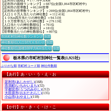
【足利市の面積】＝177.76平方Km
【足利市の面積ランキング】＝687位(全国1,864市区町村中)
【足利市の世帯数】＝60,186世帯
【足利市の世帯数ランキング】＝269位(全国1,864市区町村中)
【人口１０万人当たりの神社数】＝112.41社
【１０Km四方当たりの神社数】＝94.51社
【１０万世帯当たりの神社数】＝279.13社
【人口当たりの神社数順位】＝761位
【面積当たりの神社数順位】＝181位
【世帯数当たりの神社数順位】＝807位
市区町村別神社数ランキング
別窓
神社数順位(人口10万人当たり)
別窓
神社数順位(面積100平方Km当たり)
別窓
栃木県の市町村別神社一覧表(1,921社)
ぶりがな順
市町村コード順
神社件数順
【あ行】あ・い・う・え・お
足利市
(あしかがし)
(168)
市貝町
(いちかいまち)
(32)
宇都宮市
(うつのみやし)
(212)
大田原市
(おおたわらし)
(135)
小山市
(おやまし)
(118)
【か行】か・き・く・け・こ