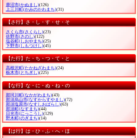
鹿沼市
(かぬまし)
(126)
上三川町
(かみのかわまち)
(31)
【さ行】さ・し・す・せ・そ
さくら市
(さくらし)
(23)
佐野市
(さのし)
(122)
塩谷町
(しおやまち)
(25)
下野市
(しもつけし)
(45)
【た行】た・ち・つ・て・と
高根沢町
(たかねざわまち)
(24)
栃木市
(とちぎし)
(225)
【な行】な・に・ぬ・ね・の
那珂川町
(なかがわまち)
(43)
那須烏山市
(なすからすやまし)
(72)
那須塩原市
(なすしおばらし)
(63)
那須町
(なすまち)
(44)
日光市
(にっこうし)
(129)
野木町
(のぎまち)
(14)
【は行】は・ひ・ふ・へ・ほ