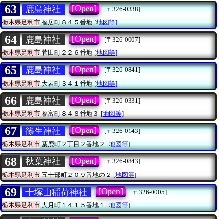
63
[Open]
鹿島神社
[〒326-0338]
栃木県足利市
福居町８４５番地
[地図等]
64
[Open]
鹿島神社
[〒326-0007]
栃木県足利市
菅田町２２６番地
[地図等]
65
[Open]
鹿島神社
[〒326-0841]
栃木県足利市
大岩町３４１番地
[地図等]
66
[Open]
鹿島神社
[〒326-0331]
栃木県足利市
福富町８４８番地３
[地図等]
67
[Open]
篠生神社
[〒326-0143]
栃木県足利市
葉鹿町２丁目２番地２
[地図等]
68
[Open]
秋葉神社
[〒326-0843]
栃木県足利市
五十部町２０９番地の２
[地図等]
69
[Open]
十塚山稲荷神社
[〒326-0005]
栃木県足利市
大月町１４１５番地１
[地図等]