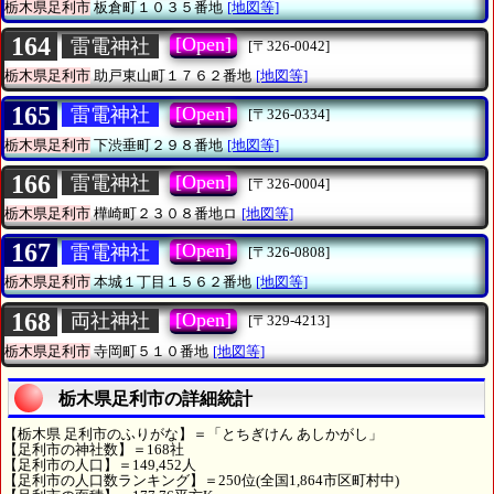
栃木県足利市
板倉町１０３５番地
[地図等]
164
[Open]
雷電神社
[〒326-0042]
栃木県足利市
助戸東山町１７６２番地
[地図等]
165
[Open]
雷電神社
[〒326-0334]
栃木県足利市
下渋垂町２９８番地
[地図等]
166
[Open]
雷電神社
[〒326-0004]
栃木県足利市
樺崎町２３０８番地ロ
[地図等]
167
[Open]
雷電神社
[〒326-0808]
栃木県足利市
本城１丁目１５６２番地
[地図等]
168
[Open]
両社神社
[〒329-4213]
栃木県足利市
寺岡町５１０番地
[地図等]
栃木県足利市の詳細統計
【栃木県 足利市のふりがな】＝「とちぎけん あしかがし」
【足利市の神社数】＝168社
【足利市の人口】＝149,452人
【足利市の人口数ランキング】＝250位(全国1,864市区町村中)