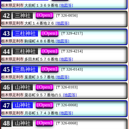
栃木県足利市
大前町１３６９番地
[地図等]
42
[Open]
三神社
[〒326-0056]
栃木県足利市
大町１４番地２６
[地図等]
43
[Open]
三柱神社
[〒329-4217]
栃木県足利市
駒場町４８６番地
[地図等]
44
[Open]
三柱神社
[〒329-4214]
栃木県足利市
多田木町５７６番地
[地図等]
45
[Open]
三島神社
[〒326-0143]
栃木県足利市
葉鹿町３５７番地
[地図等]
46
[Open]
山神社
[〒326-0103]
栃木県足利市
粟谷町９５７番地の１
[地図等]
47
[Open]
山神社
[〒326-0068]
栃木県足利市
月谷町１７４３番地
[地図等]
48
[Open]
山神社
[〒326-0068]