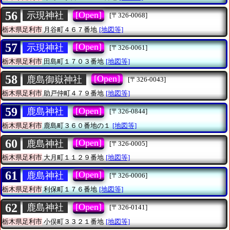
56
[Open]
示現神社
[〒326-0068]
栃木県足利市
月谷町４６７番地
[地図等]
57
[Open]
示現神社
[〒326-0061]
栃木県足利市
田島町１７０３番地
[地図等]
58
[Open]
鹿島御嶽神社
[〒326-0043]
栃木県足利市
助戸仲町４７９番地
[地図等]
59
[Open]
鹿島神社
[〒326-0844]
栃木県足利市
鹿島町３６０番地の１
[地図等]
60
[Open]
鹿島神社
[〒326-0005]
栃木県足利市
大月町１１２９番地
[地図等]
61
[Open]
鹿島神社
[〒326-0006]
栃木県足利市
利保町１７６番地
[地図等]
62
[Open]
鹿島神社
[〒326-0141]
栃木県足利市
小俣町３３２１番地
[地図等]