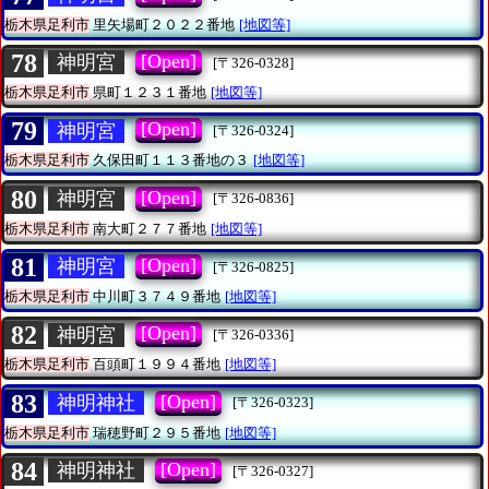
栃木県足利市
里矢場町２０２２番地
[地図等]
78
[Open]
神明宮
[〒326-0328]
栃木県足利市
県町１２３１番地
[地図等]
79
[Open]
神明宮
[〒326-0324]
栃木県足利市
久保田町１１３番地の３
[地図等]
80
[Open]
神明宮
[〒326-0836]
栃木県足利市
南大町２７７番地
[地図等]
81
[Open]
神明宮
[〒326-0825]
栃木県足利市
中川町３７４９番地
[地図等]
82
[Open]
神明宮
[〒326-0336]
栃木県足利市
百頭町１９９４番地
[地図等]
83
[Open]
神明神社
[〒326-0323]
栃木県足利市
瑞穂野町２９５番地
[地図等]
84
[Open]
神明神社
[〒326-0327]