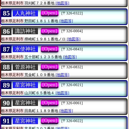
栃木県足利市
羽刈町７２８番地
[地図等]
85
[Open]
人丸神社
[〒326-0322]
栃木県足利市
野田町１８１１番地
[地図等]
86
[Open]
諏訪神社
[〒326-0004]
栃木県足利市
樺崎町１９８１番地ノロ
[地図等]
87
[Open]
水使神社
[〒326-0843]
栃木県足利市
五十部町１２３５番地
[地図等]
88
[Open]
菅原神社
[〒326-0832]
栃木県足利市
荒金町１０９番地
[地図等]
89
[Open]
星宮神社
[〒326-0021]
栃木県足利市
山川町６５番地４
[地図等]
90
[Open]
星宮神社
[〒326-0061]
栃木県足利市
田島町１１８９番地
[地図等]
91
[Open]
星宮神社
[〒326-0022]
栃木県足利市
常見町２０２番地
[地図等]