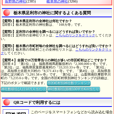
長野県の神社
(2385)
岐阜県の神社
(3266)
栃木県足利市の神社に関するよくある質問
【質問1】栃木県足利市の全神社は何社ですか？
【回答1】栃木県足利市の神社数は、「168カ寺」です。
【質問2】足利市の全神社を調べるにはどうすれば良いですか？
【回答2】足利市の全神社リストは、
こちらのリンクをクリック
してくださ
い。
【質問3】栃木県の市町村毎の全神社を調べるにはどうすれば良いですか？
【回答3】栃木県の市町村ごとの全神社リストは、
こちらのリンクをクリッ
ク
してください。
【質問４】全国で10万世帯当りの神社が多いの市区町村はどこですか？
【回答４】「第1位」は、福島県相馬郡飯舘村の『2,300,000ヶ寺』です。
「第2位」は、福島県双葉郡葛尾村の『33,333.33ヶ寺』です。「第3位」
は、高知県土佐郡大川村の『8,571.43ヶ寺』です。「第4位」は、高知県吾
川郡仁淀川町の『5,291.58ヶ寺』です。「第5位」は、山梨県南巨摩郡早川
町の『5,235.6ヶ寺』です。全国の市区町村県別神社ランキングの詳細は、
下記のボタンで確認できます。
市区町村別神社数ランキング
神社数順位(人口10万人当たり)
神社数順位(面積100平方Km当たり)
QRコードで利用するには
このページをスマートフォンなどから読み込む場合