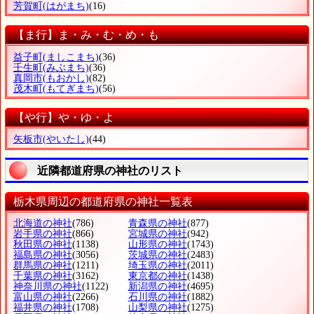
芳賀町
(はがまち)
(16)
【ま行】ま・み・む・め・も
益子町
(ましこまち)
(36)
壬生町
(みぶまち)
(36)
真岡市
(もおかし)
(82)
茂木町
(もてぎまち)
(56)
【や行】や・ゆ・よ
矢板市
(やいたし)
(44)
近隣都道府県の神社のリスト
栃木県周辺の都道府県の神社一覧表
北海道の神社
(786)
青森県の神社
(877)
岩手県の神社
(866)
宮城県の神社
(942)
秋田県の神社
(1138)
山形県の神社
(1743)
福島県の神社
(3056)
茨城県の神社
(2483)
群馬県の神社
(1211)
埼玉県の神社
(2011)
千葉県の神社
(3162)
東京都の神社
(1438)
神奈川県の神社
(1122)
新潟県の神社
(4695)
富山県の神社
(2266)
石川県の神社
(1882)
福井県の神社
(1708)
山梨県の神社
(1275)