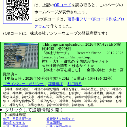
は、上記の
QRコード
を読み取ると、このページの
ホームページが表示されます。
このQRコードは、
著作権フリーQRコード作成プロ
グラム
で作りました。
（QRコードは、株式会社デンソーウェーブの登録商標です）
[This page was uploaded on 2026年07月28日(火曜
日)10時11分29秒]
『神社リサーチ』 ｜ Research Shrine
｜
2012-2026
Created by
Search Shrines Corp.
神社・大社・御宮の
全国総合情報サイト
≪神社統合調査・
検索サイト≫
【神社・神宮を楽しむ】
－全国の神社・大社・宮
殿辞典－
【更新日時：2026年(令和08年)07月26日（日曜日）16時18分32秒】
プライバシー・ポリシー
、
稼働環境
、
利用規約
【神社・神道関連】：神道の神聖な場所、神聖な修行、神社の歴史、お守り、神道の
秘儀、神楽舞、神道の神社祭り、神聖な巡礼、お宮参り、神社の建造物、御神楽、神
聖な儀式服、神代文字、神社の祭礼、神聖な祈り、神道の哲学的考え、神道教、神社
祭り、神聖な信念体系、伝統的な祭り、神道祭、御神籤、神道の神、神社建築、お神
札、神聖な祭り、神聖な祭祀、神社の神道哲学、神道教義、お札
クリックして追加情報を開く
【仏教関連用語】
年忌・回忌法要計算
親鸞聖人を検索する
御朱印を考える
日本国憲法
お墓・墓地の情報
中陰・年忌一覧表