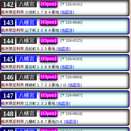
142
[Open]
八幡宮
[〒326-0141]
栃木県足利市
小俣町１７８４番地
[地図等]
143
[Open]
八幡宮
[〒326-0846]
栃木県足利市
山下町２０９４番地
[地図等]
144
[Open]
八幡宮
[〒326-0325]
栃木県足利市
高松町５２５番地
[地図等]
145
[Open]
八幡宮
[〒326-0103]
栃木県足利市
粟谷町１１６８番地
[地図等]
146
[Open]
八幡宮
[〒326-0004]
栃木県足利市
樺崎町１７２３番地ノロ
[地図等]
147
[Open]
八幡宮
[〒326-0067]
栃木県足利市
江川町２３２番地
[地図等]
148
[Open]
八幡宮
[〒326-0824]
栃木県足利市
八幡町３８７番地の４
[地図等]