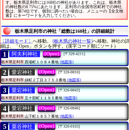
す。栃木県足利市には168社の神社があります。これは、栃木県
の神社数の8.75%にあたります。足利市の全国市区町村での神社
数は、第74位です。個別に調べたい場合は、メニューの【全文検
索】にキーワードを入力してください。
栃木県足利市の神社「総数は168社」の詳細統計
〔詳細モード〕
へ移動。
[栃木県の神社一覧]
へ移動。神社の詳
細は、「Open」ボタンを押す。(漢字コード順にソート)
1
[Open]
阿夫利神社
[〒329-4211]
栃木県足利市
西場町１０８４番地
[地図等]
2
[Open]
愛宕神社
[〒326-0816]
栃木県足利市
緑町２丁目３７５３番地
[地図等]
3
[Open]
愛宕神社
[〒326-0843]
栃木県足利市
五十部町１１９５番地
[地図等]
4
[Open]
愛宕神社
[〒326-0846]
栃木県足利市
山下町１８５７番地
[地図等]
5
[Open]
粟谷神社
[〒326-0103]