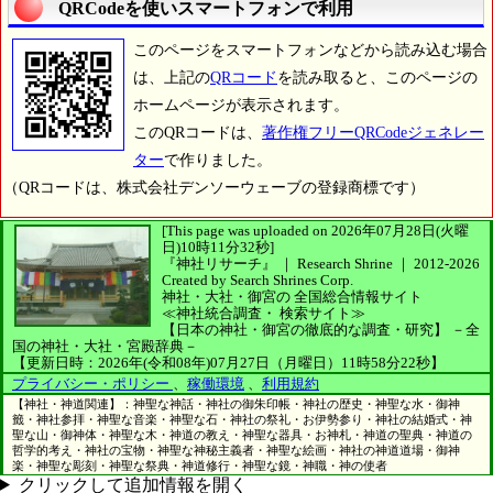
QRCodeを使いスマートフォンで利用
このページをスマートフォンなどから読み込む場合
は、上記の
QRコード
を読み取ると、このページの
ホームページが表示されます。
このQRコードは、
著作権フリーQRCodeジェネレー
ター
で作りました。
（QRコードは、株式会社デンソーウェーブの登録商標です）
[This page was uploaded on 2026年07月28日(火曜
日)10時11分32秒]
『神社リサーチ』 ｜ Research Shrine
｜
2012-2026
Created by
Search Shrines Corp.
神社・大社・御宮の
全国総合情報サイト
≪神社統合調査・
検索サイト≫
【日本の神社・御宮の徹底的な調査・研究】
－全
国の神社・大社・宮殿辞典－
【更新日時：2026年(令和08年)07月27日（月曜日）11時58分22秒】
プライバシー・ポリシー
、
稼働環境
、
利用規約
【神社・神道関連】：神聖な神話・神社の御朱印帳・神社の歴史・神聖な水・御神
籤・神社参拝・神聖な音楽・神聖な石・神社の祭礼・お伊勢参り・神社の結婚式・神
聖な山・御神体・神聖な木・神道の教え・神聖な器具・お神札・神道の聖典・神道の
哲学的考え・神社の宝物・神聖な神秘主義者・神聖な絵画・神社の神道道場・御神
楽・神聖な彫刻・神聖な祭典・神道修行・神聖な鏡・神職・神の使者
クリックして追加情報を開く