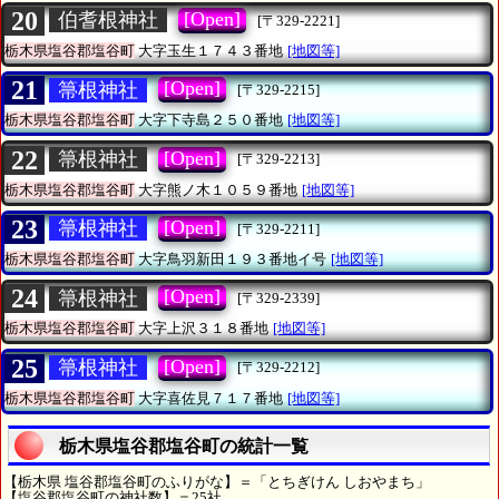
20
[Open]
伯耆根神社
[〒329-2221]
栃木県塩谷郡塩谷町
大字玉生１７４３番地
[地図等]
21
[Open]
箒根神社
[〒329-2215]
栃木県塩谷郡塩谷町
大字下寺島２５０番地
[地図等]
22
[Open]
箒根神社
[〒329-2213]
栃木県塩谷郡塩谷町
大字熊ノ木１０５９番地
[地図等]
23
[Open]
箒根神社
[〒329-2211]
栃木県塩谷郡塩谷町
大字鳥羽新田１９３番地イ号
[地図等]
24
[Open]
箒根神社
[〒329-2339]
栃木県塩谷郡塩谷町
大字上沢３１８番地
[地図等]
25
[Open]
箒根神社
[〒329-2212]
栃木県塩谷郡塩谷町
大字喜佐見７１７番地
[地図等]
栃木県塩谷郡塩谷町の統計一覧
【栃木県 塩谷郡塩谷町のふりがな】＝「とちぎけん しおやまち」
【塩谷郡塩谷町の神社数】＝25社