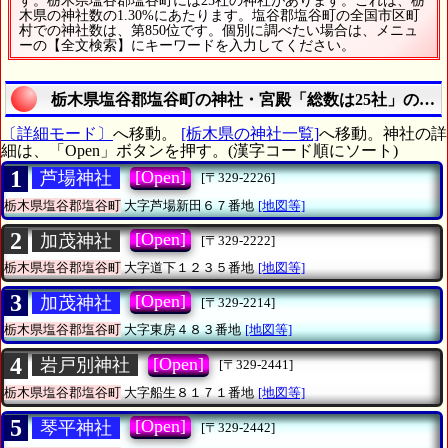
す。栃木県塩谷郡塩谷町には25社の神社があります。これは、栃
木県の神社数の1.30%にあたります。塩谷郡塩谷町の全国市区町
村での神社数は、第850位です。個別に調べたい場合は、メニュ
ーの【全文検索】にキーワードを入力してください。
栃木県塩谷郡塩谷町の神社・宮殿「総数は25社」のす
〔詳細モード〕
へ移動。
[栃木県の神社一覧]
へ移動。神社の詳
細は、「Open」ボタンを押す。(漢字コード順にソート)
1
[Open]
芦場神社
[〒329-2226]
栃木県塩谷郡塩谷町
大字芦場新田６７番地
[地図等]
2
[Open]
加茂神社
[〒329-2222]
栃木県塩谷郡塩谷町
大字道下１２３５番地
[地図等]
3
[Open]
加茂神社
[〒329-2214]
栃木県塩谷郡塩谷町
大字東房４８３番地
[地図等]
4
[Open]
岩戸別神社
[〒329-2441]
栃木県塩谷郡塩谷町
大字船生８１７１番地
[地図等]
5
[Open]
琴平神社
[〒329-2442]