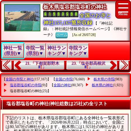
栃木県塩谷郡塩谷町の神社
全国のお寺と
神社157,167箇所収録
【『神社記
録』：神社統計情報発信ホームページ】《神社サ
ーチ》
ホーム
[As of 26/07/28]
神社一覧
寺院一覧
神社ラン
寺院ラン
(県別)▼
(県別)▼
キング▼
キング▼
21.『下都賀郡野木
23.『塩谷郡高根沢
町』
町』
【
全国の寺院と神社
(157,167)】 【
全国の寺院
(76,660)
栃木県の寺院
(983)
塩谷郡塩谷町の寺院
(9)】 【
全国の神社
(80,507)
栃木県の神社
(1,921)
塩谷郡塩谷町の神社
(25)】
塩谷郡塩谷町の神社(神社総数は25社)の全リスト
下記のリストは、栃木県塩谷郡塩谷町にある全神社を一覧表形式
で表示したものです。「2026年06月22日」時点において、全国に
は80,507社の神社があります。栃木県には1,921社の神社がありま