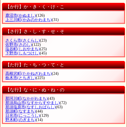
【か行】か・き・く・け・こ
鹿沼市
(かぬまし)
(126)
上三川町
(かみのかわまち)
(31)
【さ行】さ・し・す・せ・そ
さくら市
(さくらし)
(23)
佐野市
(さのし)
(122)
塩谷町
(しおやまち)
(25)
下野市
(しもつけし)
(45)
【た行】た・ち・つ・て・と
高根沢町
(たかねざわまち)
(24)
栃木市
(とちぎし)
(225)
【な行】な・に・ぬ・ね・の
那珂川町
(なかがわまち)
(43)
那須烏山市
(なすからすやまし)
(72)
那須塩原市
(なすしおばらし)
(63)
那須町
(なすまち)
(44)
日光市
(にっこうし)
(129)
野木町
(のぎまち)
(14)