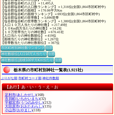
【塩谷郡塩谷町の人口】＝11,495人
【塩谷郡塩谷町の人口数ランキング】＝1,316位(全国1,864市区町村中)
【塩谷郡塩谷町の面積】＝176.06平方Km
【塩谷郡塩谷町の面積ランキング】＝693位(全国1,864市区町村中)
【塩谷郡塩谷町の世帯数】＝3,696世帯
【塩谷郡塩谷町の世帯数ランキング】＝1,380位(全国1,864市区町村中)
【人口１０万人当たりの神社数】＝217.49社
【１０Km四方当たりの神社数】＝14.2社
【１０万世帯当たりの神社数】＝676.41社
【人口当たりの神社数順位】＝419位
【面積当たりの神社数順位】＝1,267位
【世帯数当たりの神社数順位】＝367位
市区町村別神社数ランキング
別窓
神社数順位(人口10万人当たり)
別窓
神社数順位(面積100平方Km当たり)
別窓
栃木県の市町村別神社一覧表(1,921社)
ぶりがな順
市町村コード順
神社件数順
【あ行】あ・い・う・え・お
足利市
(あしかがし)
(168)
市貝町
(いちかいまち)
(32)
宇都宮市
(うつのみやし)
(212)
大田原市
(おおたわらし)
(135)
小山市
(おやまし)
(118)