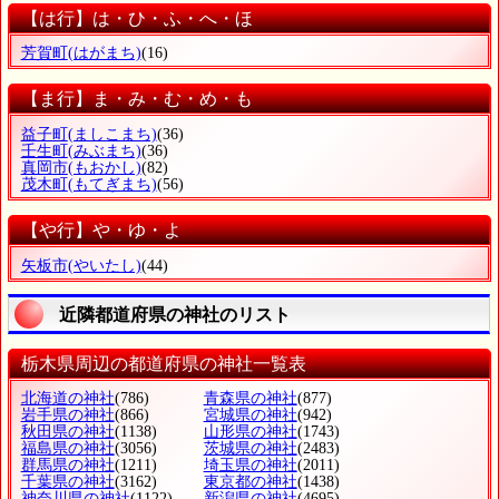
【は行】は・ひ・ふ・へ・ほ
芳賀町
(はがまち)
(16)
【ま行】ま・み・む・め・も
益子町
(ましこまち)
(36)
壬生町
(みぶまち)
(36)
真岡市
(もおかし)
(82)
茂木町
(もてぎまち)
(56)
【や行】や・ゆ・よ
矢板市
(やいたし)
(44)
近隣都道府県の神社のリスト
栃木県周辺の都道府県の神社一覧表
北海道の神社
(786)
青森県の神社
(877)
岩手県の神社
(866)
宮城県の神社
(942)
秋田県の神社
(1138)
山形県の神社
(1743)
福島県の神社
(3056)
茨城県の神社
(2483)
群馬県の神社
(1211)
埼玉県の神社
(2011)
千葉県の神社
(3162)
東京都の神社
(1438)
神奈川県の神社
(1122)
新潟県の神社
(4695)