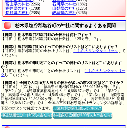
富山県の神社
(2266)
石川県の神社
(1882)
福井県の神社
(1708)
山梨県の神社
(1275)
長野県の神社
(2385)
岐阜県の神社
(3266)
栃木県塩谷郡塩谷町の神社に関するよくある質問
【質問1】栃木県塩谷郡塩谷町の全神社は何社ですか？
【回答1】栃木県塩谷郡塩谷町の神社数は、「25カ寺」です。
【質問2】塩谷郡塩谷町のすべての神社のリストはどこにありますか？
【回答2】塩谷郡塩谷町の全神社リストは、
こちらのリンクをクリック
して
ください。
【質問3】栃木県の市町村ごとのすべての神社のリストはどこにあります
か？
【回答3】栃木県の市町村ごとの全神社リストは、
こちらのリンクをクリッ
ク
してください。
【質問４】全国で人口10万人当りの神社が多いの市区町村はどこですか？
【回答４】「第1位」は、福島県相馬郡飯舘村の『56,097.56ヶ寺』です。
「第2位」は、福島県双葉郡葛尾村の『16,666.67ヶ寺』です。「第3位」
は、高知県土佐郡大川村の『4,545.46ヶ寺』です。「第4位」は、山梨県南
巨摩郡早川町の『2,808.99ヶ寺』です。「第5位」は、高知県吾川郡仁淀川
町の『2,648.17ヶ寺』です。全国の市区町村県別神社ランキングの詳細は、
下記のボタンで確認できます。
市区町村別神社数ランキング
神社数順位(人口10万人当たり)
神社数順位(面積100平方Km当たり)