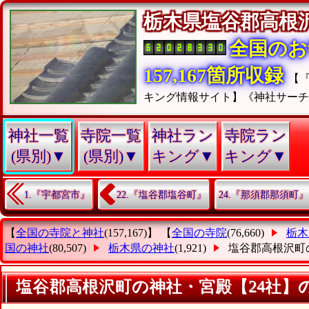
栃木県塩谷郡高
全国のお
157,167箇所収録
【
キング情報サイト】《神社サー
神社一覧
寺院一覧
神社ラン
寺院ラン
(県別)▼
(県別)▼
キング▼
キング▼
1.『宇都宮市』
22.『塩谷郡塩谷町』
24.『那須郡那須町』
【
全国の寺院と神社
(157,167)】 【
全国の寺院
(76,660)
栃木
国の神社
(80,507)
栃木県の神社
(1,921)
塩谷郡高根沢町
塩谷郡高根沢町の神社・宮殿【24社】