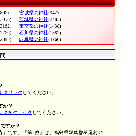
(866)
宮城県の神社
(942)
(3056)
茨城県の神社
(2483)
(3162)
東京都の神社
(1438)
(2266)
石川県の神社
(1882)
(2385)
岐阜県の神社
(3266)
問
。
？
をクリック
してください。
すか？
ンクをクリック
してください。
こですか？
0ヶ寺』です。「第2位」は、福島県双葉郡葛尾村の