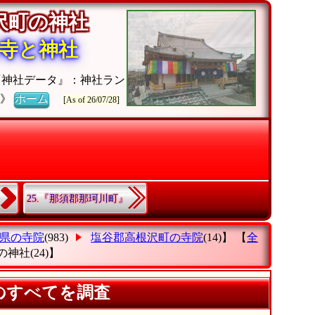
根沢町の神社
寺と神社
『神社データ』：神社ラン
チ》
ホーム
[As of 26/07/28]
25.『那須郡那珂川町』
県の寺院
(983)
塩谷郡高根沢町の寺院
(14)】 【
全
の神社
(24)】
のすべてを調査