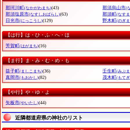
那珂川町
(43)
那須烏山市
(なかがわまち)
(
那須塩原市
(63)
那須町
(なすしおばらし)
(なすま
日光市
(129)
野木町
(にっこうし)
(のぎま
【は行】は・ひ・ふ・へ・ほ
芳賀町
(16)
(はがまち)
【ま行】ま・み・む・め・も
益子町
(36)
壬生町
(ましこまち)
(みぶま
真岡市
(82)
茂木町
(もおかし)
(もてぎ
【や行】や・ゆ・よ
矢板市
(44)
(やいたし)
近隣都道府県の神社のリスト