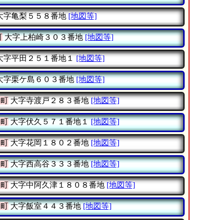
大字亀梨５５８番地
[地図等]
町
大字上柏崎３０３番地
[地図等]
大字平田２５１番地１
[地図等]
大字栗ケ島６０３番地
[地図等]
沢町
大字寺渡戸２８３番地
[地図等]
沢町
大字伏久５７１番地１
[地図等]
沢町
大字花岡１８０２番地
[地図等]
沢町
大字西高谷３３３番地
[地図等]
沢町
大字中阿久津１８０８番地
[地図等]
沢町
大字飯室４４３番地
[地図等]