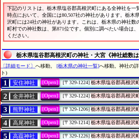
下記のリストは、栃木県塩谷郡高根沢町にある全神社を一覧表
時点において、全国には80,507社の神社があります。栃木
沢町には24社の神社があります。これは、栃木県の神社数の
町村での神社数は、第871位です。個別に調べたい場合は
ください。
栃木県塩谷郡高根沢町の神社・大宮《神社総数は
〔詳細モード〕
へ移動。
[栃木県の神社一覧]
へ移動。神社の詳
ト)
1
[Open]
安住神社
[〒329-1224]
栃木県塩谷郡高根沢
2
[Open]
金井神社
[〒329-1224]
栃木県塩谷郡高根沢
3
[Open]
熊野神社
[〒329-1206]
栃木県塩谷郡高根沢
4
[Open]
高尾神社
[〒329-1214]
栃木県塩谷郡高根沢
5
[Open]
高龗神社
[〒329-1226]
栃木県塩谷郡高根沢