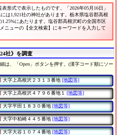
形式で表示したものです。「2026年05月16日」
県には1,921社の神社があります。栃木県塩谷郡高根
1.25%にあたります。塩谷郡高根沢町の全国市区
、メニューの【全文検索】にキーワードを入力して
24社》を調査
細は、「Open」ボタンを押す。(漢字コード順にソー
町
大字上高根沢２３１３番地
[地図等]
町
大字上高根沢４７９６番地１
[地図等]
町
大字平田１８３０番地
[地図等]
町
大字中柏崎４４５番地
[地図等]
町
大字大谷１０７４番地
[地図等]