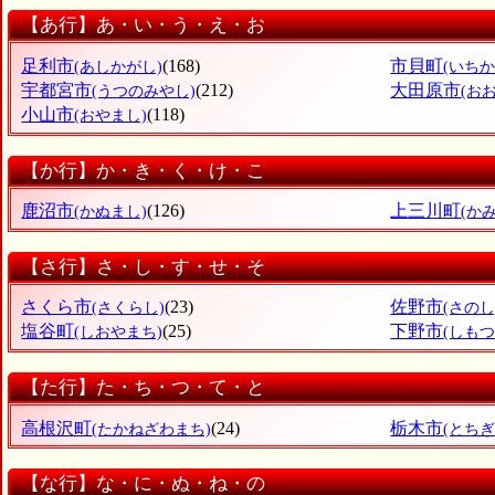
【あ行】あ・い・う・え・お
足利市
(168)
市貝町
(あしかがし)
(いち
宇都宮市
(212)
大田原市
(うつのみやし)
(お
小山市
(118)
(おやまし)
【か行】か・き・く・け・こ
鹿沼市
(126)
上三川町
(かぬまし)
(か
【さ行】さ・し・す・せ・そ
さくら市
(23)
佐野市
(さくらし)
(さのし
塩谷町
(25)
下野市
(しおやまち)
(しもつ
【た行】た・ち・つ・て・と
高根沢町
(24)
栃木市
(たかねざわまち)
(とちぎ
【な行】な・に・ぬ・ね・の