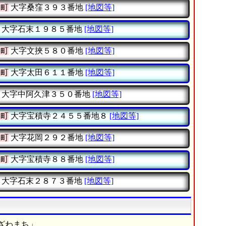
沢町
大字桑窪３９３番地
[地図等]
大字石末１９８５番地
[地図等]
沢町
大字文挾５８０番地
[地図等]
沢町
大字太田６１１番地
[地図等]
大字中阿久津３５０番地
[地図等]
沢町
大字宝積寺２４５５番地８
[地図等]
沢町
大字花岡２９２番地
[地図等]
沢町
大字宝積寺８８番地
[地図等]
大字石末２８７３番地
[地図等]
ざわまち」