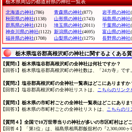
栃木県周辺の都道府県の神社一覧表
北海道の神社
(786)
青森県の神社
(877)
岩手県の神社
秋田県の神社
(1138)
山形県の神社
(1743)
福島県の神社
群馬県の神社
(1211)
埼玉県の神社
(2011)
千葉県の神社
神奈川県の神社
(1122)
新潟県の神社
(4695)
富山県の神社
福井県の神社
(1708)
山梨県の神社
(1275)
長野県の神社
栃木県塩谷郡高根沢町の神社に関するよくある質
【質問1】栃木県塩谷郡高根沢町の全神社は何社ですか？
【回答1】栃木県塩谷郡高根沢町の神社数は、「24カ寺」です
【質問2】塩谷郡高根沢町の全神社一覧表はどこにありますか
【回答2】塩谷郡高根沢町の全神社リストは、
こちらのリンク
【質問3】栃木県の市町村ごとの全神社一覧表はどこにありま
【回答3】栃木県の市町村ごとの全神社リストは、
こちらのリ
【質問４】全国で10万世帯当りの神社が多いの市区町村はど
【回答４】「第1位」は、福島県相馬郡飯舘村の『2,300,00