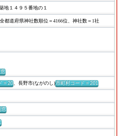
築地１４９５番地の１
都道府県神社数順位＝4166位、神社数＝1社
別窓
= 20
、長野市(ながのし)
市町村コード = 201
別窓
窓