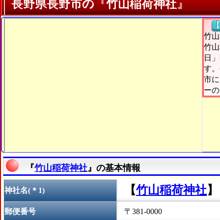
長野県長野市の『竹山稲荷神社』
【
竹山
竹山
日」
す。
市に
ーの
『
竹山稲荷神社
』の基本情報
【
竹山稲荷神社
】
神社名(＊1)
郵便番号
〒381-0000