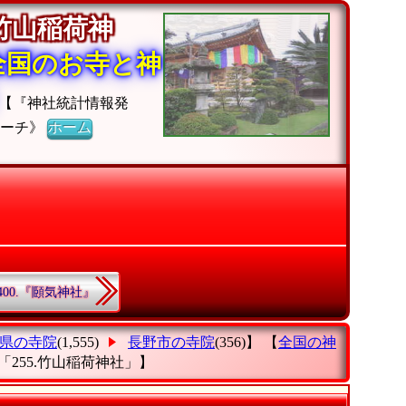
竹山稲荷神
全国のお寺と神
【『神社統計情報発
サーチ》
ホーム
400.『頥気神社』
県の寺院
(1,555)
長野市の寺院
(356)】 【
全国の神
「255.竹山稲荷神社」
】