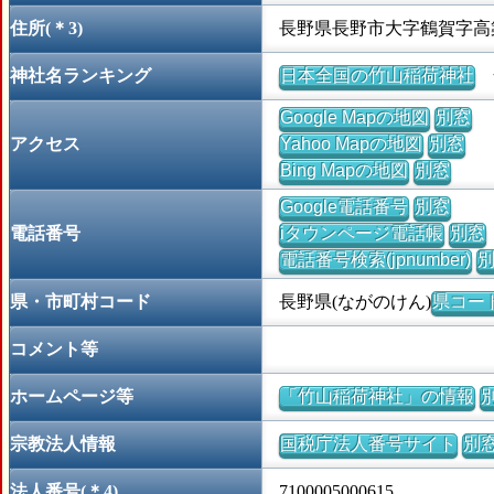
住所(＊3)
長野県長野市大字鶴賀字高
神社名ランキング
日本全国の竹山稲荷神社
全
Google Mapの地図
別窓
アクセス
Yahoo Mapの地図
別窓
Bing Mapの地図
別窓
Google電話番号
別窓
電話番号
iタウンページ電話帳
別窓
電話番号検索(jpnumber)
県・市町村コード
長野県(ながのけん)
県コード 
コメント等
ホームページ等
「竹山稲荷神社」の情報
宗教法人情報
国税庁法人番号サイト
別
法人番号(＊4)
7100005000615