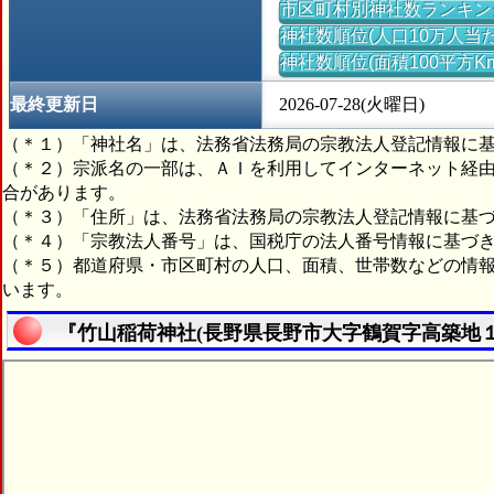
市区町村別神社数ランキン
神社数順位(人口10万人当た
神社数順位(面積100平方K
最終更新日
2026-07-28(火曜日)
（＊１）「神社名」は、法務省法務局の宗教法人登記情報に
（＊２）宗派名の一部は、ＡＩを利用してインターネット経
合があります。
（＊３）「住所」は、法務省法務局の宗教法人登記情報に基
（＊４）「宗教法人番号」は、国税庁の法人番号情報に基づ
（＊５）都道府県・市区町村の人口、面積、世帯数などの情
います。
『竹山稲荷神社(長野県長野市大字鶴賀字高築地