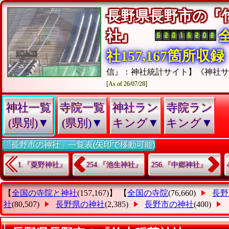
長野県長野市の『
社』
社157,167箇所収録
信』：神社統計サイト】《神社
[As of 26/07/28]
神社一覧
寺院一覧
神社ラン
寺院ラン
(県別)▼
(県別)▼
キング▼
キング▼
「長野市の神社」一覧表(矢印で移動可能)
1.『粟野神社』
254.『池生神社』
256.『中郷神社』
【
全国の寺院と神社
(157,167)】 【
全国の寺院
(76,660)
長野
社
(80,507)
長野県の神社
(2,385)
長野市の神社
(400)