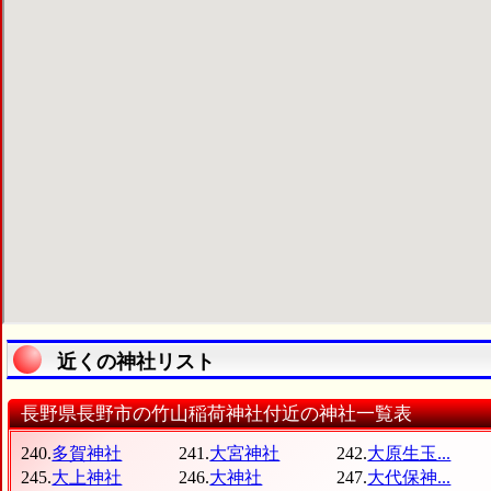
近くの神社リスト
長野県長野市の竹山稲荷神社付近の神社一覧表
240.
多賀神社
241.
大宮神社
242.
大原生玉...
245.
大上神社
246.
大神社
247.
大代保神...