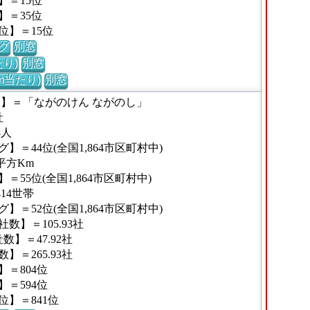
】＝15位
】＝35位
位】＝15位
グ
別窓
り)
別窓
m当たり)
別窓
な】＝「ながのけん ながのし」
社
8人
＝44位(全国1,864市区町村中)
平方Km
55位(全国1,864市区町村中)
14世帯
＝52位(全国1,864市区町村中)
】＝105.93社
】＝47.92社
＝265.93社
＝804位
＝594位
】＝841位