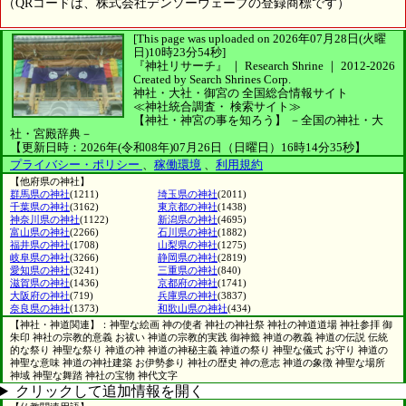
（QRコードは、株式会社デンソーウェーブの登録商標です）
[This page was uploaded on 2026年07月28日(火曜
日)10時23分54秒]
『神社リサーチ』 ｜ Research Shrine
｜
2012-2026
Created by
Search Shrines Corp.
神社・大社・御宮の
全国総合情報サイト
≪神社統合調査・
検索サイト≫
【神社・神宮の事を知ろう】
－全国の神社・大
社・宮殿辞典－
【更新日時：2026年(令和08年)07月26日（日曜日）16時14分35秒】
プライバシー・ポリシー
、
稼働環境
、
利用規約
【他府県の神社】
群馬県の神社
(1211)
埼玉県の神社
(2011)
千葉県の神社
(3162)
東京都の神社
(1438)
神奈川県の神社
(1122)
新潟県の神社
(4695)
富山県の神社
(2266)
石川県の神社
(1882)
福井県の神社
(1708)
山梨県の神社
(1275)
岐阜県の神社
(3266)
静岡県の神社
(2819)
愛知県の神社
(3241)
三重県の神社
(840)
滋賀県の神社
(1436)
京都府の神社
(1741)
大阪府の神社
(719)
兵庫県の神社
(3837)
奈良県の神社
(1373)
和歌山県の神社
(434)
【神社・神道関連】：神聖な絵画 神の使者 神社の神社祭 神社の神道道場 神社参拝 御
朱印 神社の宗教的意義 お祓い 神道の宗教的実践 御神籤 神道の教義 神道の伝説 伝統
的な祭り 神聖な祭り 神道の神 神道の神秘主義 神道の祭り 神聖な儀式 お守り 神道の
神聖な意味 神道の神社建築 お伊勢参り 神社の歴史 神の意志 神道の象徴 神聖な場所
神域 神聖な舞踏 神社の宝物 神代文字
クリックして追加情報を開く