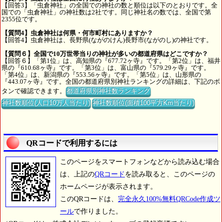
【回答3】「虫倉神社」の全国での神社の数と順位は以下のとおりです。全
国での「虫倉神社」の神社数は2社です。同じ神社名の数では、全国で第
2355位です。
【質問4】虫倉神社は何県・何市町村にありますか？
【回答4】虫倉神社は、長野県(ながのけん)長野市(ながのし)の神社です。
【質問６】全国で10万世帯当りの神社が多いの都道府県はどこですか？
【回答６】「第1位」は、高知県の『677.72ヶ寺』です。「第2位」は、福井
県の『610.68ヶ寺』です。「第3位」は、富山県の『579.29ヶ寺』です。
「第4位」は、新潟県の『553.56ヶ寺』です。「第5位」は、山形県の
『443.07ヶ寺』です。全国の都道府県別神社ランキングの詳細は、下記のボ
タンで確認できます。
都道府県別神社数ランキング
神社数順位(人口10万人当たり)
神社数順位(面積100平方Km当たり)
QRコードで利用するには
このページをスマートフォンなどから読み込む場合
は、上記の
QRコード
を読み取ると、このページの
ホームページが表示されます。
このQRコードは、
完全永久100%無料QRCode作成ツ
ール
で作りました。