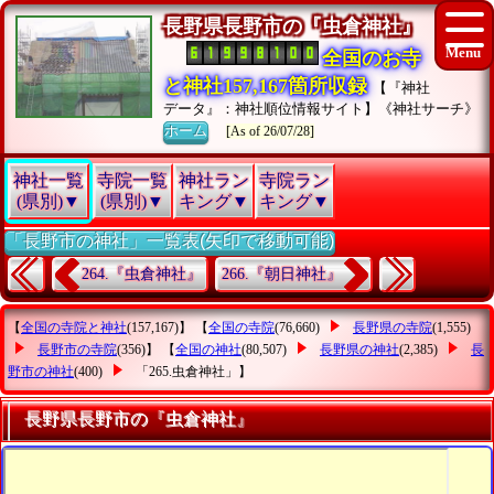
長野県長野市の『虫倉神社』
全国のお寺
と神社157,167箇所収録
【『神社
データ』：神社順位情報サイト】《神社サーチ》
ホーム
[As of 26/07/28]
神社一覧
寺院一覧
神社ラン
寺院ラン
(県別)▼
(県別)▼
キング▼
キング▼
「長野市の神社」一覧表(矢印で移動可能)
264.『虫倉神社』
266.『朝日神社』
【
全国の寺院と神社
(157,167)】 【
全国の寺院
(76,660)
長野県の寺院
(1,555)
長野市の寺院
(356)】 【
全国の神社
(80,507)
長野県の神社
(2,385)
長
野市の神社
(400)
「265.虫倉神社」
】
長野県長野市の『虫倉神社』