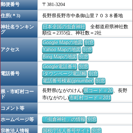
郵便番号
〒381-3204
住所(＊3)
長野県長野市中条御山里７０３８番地
日本全国の虫倉神社
全都道府県神社数
神社名ランキン
グ
順位＝2355位、神社数＝2社
Google Mapの地図
別窓
アクセス
Yahoo Mapの地図
別窓
Bing Mapの地図
別窓
Google電話番号
別窓
電話番号
iタウンページ電話帳
別窓
電話番号検索(jpnumber)
別窓
長野県(ながのけん)
県コード = 20
、長野
県・市町村コー
ド
市(ながのし)
市町村コード = 201
コメント等
「虫倉神社」の情報
別窓
ホームページ等
国税庁法人番号サイト
別窓
宗教法人情報