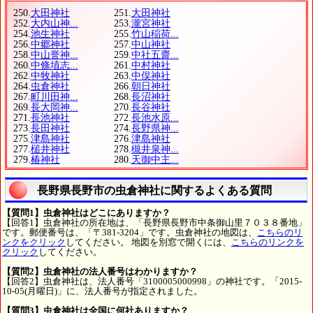
250.
大田神社
251.
大田神社
252.
大内山神...
253.
瀧宮神社
254.
池生神社
255.
竹山稲荷...
256.
中郷神社
257.
中山神社
258.
中山誉神...
259.
中社五齋...
260.
中條埴志...
261.
中村神社
262.
中牧神社
263.
中俣神社
264.
虫倉神社
266.
朝日神社
267.
町川田神...
268.
長沼神社
269.
長大岡神...
270.
長谷神社
271.
長池神社
272.
長池水原...
273.
長田神社
274.
長野県神...
275.
津島神社
276.
津島神社
277.
槌井神社
278.
槻井泉神...
279.
椿神社
280.
天御中主...
長野県長野市の虫倉神社に関するよくある質問
【質問1】虫倉神社はどこにありますか？
【回答1】虫倉神社の所在地は、「長野県長野市中条御山里７０３８番地」
です。郵便番号は、「〒381-3204」です。虫倉神社の地図は、
こちらのリ
ンクをクリック
してください。 地図を別窓で開くには、
こちらのリンクを
クリック
してください。
【質問2】虫倉神社の法人番号はわかりますか？
【回答2】虫倉神社は、法人番号「3100005000998」の神社です。「2015-
10-05(月曜日)」に、法人番号が指定されました。
【質問3】虫倉神社は全国に何社ありますか？