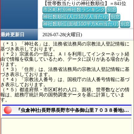
【世帯数当たりの神社数順位】＝841位
市区町村別神社数ランキング
別窓
神社数順位(人口10万人当たり)
別窓
神社数順位(面積100平方Km当たり)
別窓
最終更新日
2026-07-28(火曜日)
（＊１）「神社名」は、法務省法務局の宗教法人登記情報に
基づき表示しております。
（＊２）宗派名の一部は、ＡＩを利用してインターネット経
由で情報を収集しているため、データに誤りがある場合があ
ります。
（＊３）「住所」は、法務省法務局の宗教法人登記情報に基
づき表示しております。
（＊４）「宗教法人番号」は、国税庁の法人番号情報に基づ
き表示しております。
（＊５）都道府県・市区町村の人口、面積、世帯数などの情
報は、総務庁統計局の国勢調査データを基に計算していま
す。
『虫倉神社(長野県長野市中条御山里７０３８番地)』