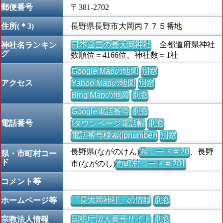
郵便番号
〒381-2702
住所(＊3)
長野県長野市大岡丙７７５番地
日本全国の長大岡神社
全都道府県神社
神社名ランキン
グ
数順位＝4166位、神社数＝1社
Google Mapの地図
別窓
アクセス
Yahoo Mapの地図
別窓
Bing Mapの地図
別窓
Google電話番号
別窓
電話番号
iタウンページ電話帳
別窓
電話番号検索(jpnumber)
別窓
長野県(ながのけん)
県コード = 20
、長野
県・市町村コー
ド
市(ながのし)
市町村コード = 201
コメント等
「長大岡神社」の情報
別窓
ホームページ等
国税庁法人番号サイト
別窓
宗教法人情報