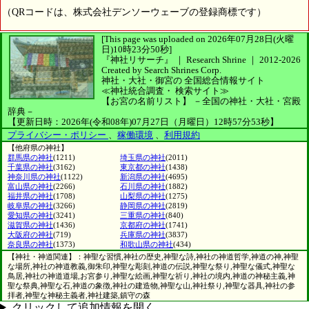
（QRコードは、株式会社デンソーウェーブの登録商標です）
[This page was uploaded on 2026年07月28日(火曜
日)10時23分50秒]
『神社リサーチ』 ｜ Research Shrine
｜
2012-2026
Created by
Search Shrines Corp.
神社・大社・御宮の
全国総合情報サイト
≪神社統合調査・
検索サイト≫
【お宮の名前リスト】
－全国の神社・大社・宮殿
辞典－
【更新日時：2026年(令和08年)07月27日（月曜日）12時57分53秒】
プライバシー・ポリシー
、
稼働環境
、
利用規約
【他府県の神社】
群馬県の神社
(1211)
埼玉県の神社
(2011)
千葉県の神社
(3162)
東京都の神社
(1438)
神奈川県の神社
(1122)
新潟県の神社
(4695)
富山県の神社
(2266)
石川県の神社
(1882)
福井県の神社
(1708)
山梨県の神社
(1275)
岐阜県の神社
(3266)
静岡県の神社
(2819)
愛知県の神社
(3241)
三重県の神社
(840)
滋賀県の神社
(1436)
京都府の神社
(1741)
大阪府の神社
(719)
兵庫県の神社
(3837)
奈良県の神社
(1373)
和歌山県の神社
(434)
【神社・神道関連】：神聖な習慣,神社の歴史,神聖な詩,神社の神道哲学,神道の神,神聖
な場所,神社の神道教義,御朱印,神聖な彫刻,神道の伝説,神聖な祭り,神聖な儀式,神聖な
鳥居,神社の神道道場,お宮参り,神聖な絵画,神聖な祈り,神社の境内,神道の神秘主義,神
聖な祭典,神聖な石,神道の象徴,神社の建造物,神聖な山,神社祭り,神聖な器具,神社の参
拝者,神聖な神秘主義者,神社建築,鎮守の森
クリックして追加情報を開く