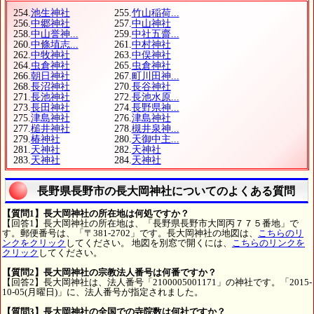
254.
池生神社
255.
竹山稲荷...
256.
中郷神社
257.
中山神社
258.
中山誉神...
259.
中社五齋...
260.
中條埴志...
261.
中村神社
262.
中牧神社
263.
中俣神社
264.
虫倉神社
265.
虫倉神社
266.
朝日神社
267.
町川田神...
268.
長沼神社
270.
長谷神社
271.
長池神社
272.
長池水原...
273.
長田神社
274.
長野県神...
275.
津島神社
276.
津島神社
277.
槌井神社
278.
槻井泉神...
279.
椿神社
280.
天御中主...
281.
天神社
282.
天神社
283.
天神社
284.
天神社
長野県長野市の長大岡神社についてのよくある質問
【質問1】長大岡神社の所在地は何処ですか？
【回答1】長大岡神社の所在地は、「長野県長野市大岡丙７７５番地」で
す。郵便番号は、「〒381-2702」です。長大岡神社の地図は、
こちらのリ
ンクをクリック
してください。 地図を別窓で開くには、
こちらのリンクを
クリック
してください。
【質問2】長大岡神社の宗教法人番号は何番ですか？
【回答2】長大岡神社は、法人番号「2100005001171」の神社です。「2015-
10-05(月曜日)」に、法人番号が指定されました。
【質問3】長大岡神社の全国での寺院数は何社ですか？