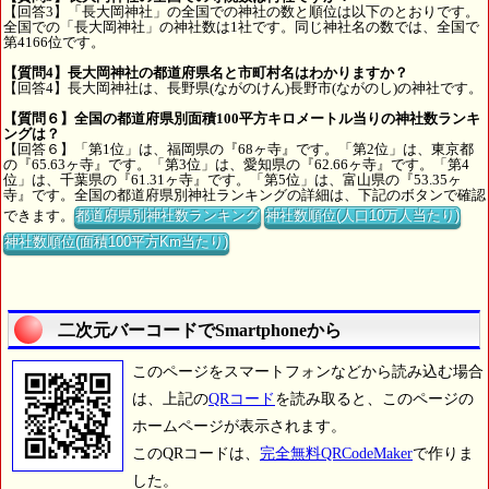
【回答3】「長大岡神社」の全国での神社の数と順位は以下のとおりです。
全国での「長大岡神社」の神社数は1社です。同じ神社名の数では、全国で
第4166位です。
【質問4】長大岡神社の都道府県名と市町村名はわかりますか？
【回答4】長大岡神社は、長野県(ながのけん)長野市(ながのし)の神社です。
【質問６】全国の都道府県別面積100平方キロメートル当りの神社数ランキ
ングは？
【回答６】「第1位」は、福岡県の『68ヶ寺』です。「第2位」は、東京都
の『65.63ヶ寺』です。「第3位」は、愛知県の『62.66ヶ寺』です。「第4
位」は、千葉県の『61.31ヶ寺』です。「第5位」は、富山県の『53.35ヶ
寺』です。全国の都道府県別神社ランキングの詳細は、下記のボタンで確認
できます。
都道府県別神社数ランキング
神社数順位(人口10万人当たり)
神社数順位(面積100平方Km当たり)
二次元バーコードでSmartphoneから
このページをスマートフォンなどから読み込む場合
は、上記の
QRコード
を読み取ると、このページの
ホームページが表示されます。
このQRコードは、
完全無料QRCodeMaker
で作りま
した。