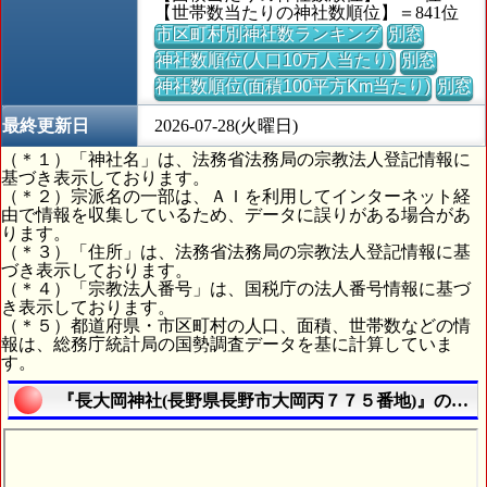
【世帯数当たりの神社数順位】＝841位
市区町村別神社数ランキング
別窓
神社数順位(人口10万人当たり)
別窓
神社数順位(面積100平方Km当たり)
別窓
最終更新日
2026-07-28(火曜日)
（＊１）「神社名」は、法務省法務局の宗教法人登記情報に
基づき表示しております。
（＊２）宗派名の一部は、ＡＩを利用してインターネット経
由で情報を収集しているため、データに誤りがある場合があ
ります。
（＊３）「住所」は、法務省法務局の宗教法人登記情報に基
づき表示しております。
（＊４）「宗教法人番号」は、国税庁の法人番号情報に基づ
き表示しております。
（＊５）都道府県・市区町村の人口、面積、世帯数などの情
報は、総務庁統計局の国勢調査データを基に計算していま
す。
『長大岡神社(長野県長野市大岡丙７７５番地)』の航