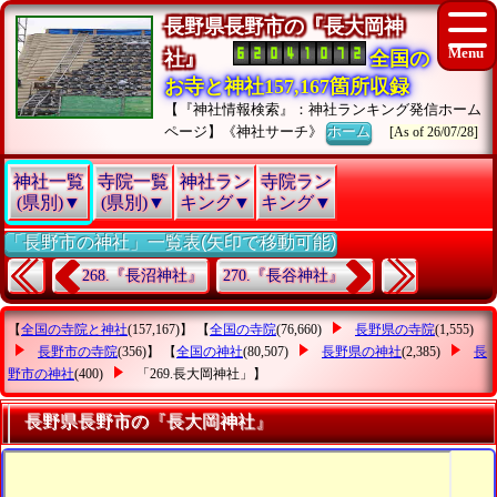
長野県長野市の『長大岡神
社』
全国の
お寺と神社157,167箇所収録
【『神社情報検索』：神社ランキング発信ホーム
ページ】《神社サーチ》
ホーム
[As of 26/07/28]
神社一覧
寺院一覧
神社ラン
寺院ラン
(県別)▼
(県別)▼
キング▼
キング▼
「長野市の神社」一覧表(矢印で移動可能)
268.『長沼神社』
270.『長谷神社』
【
全国の寺院と神社
(157,167)】 【
全国の寺院
(76,660)
長野県の寺院
(1,555)
長野市の寺院
(356)】 【
全国の神社
(80,507)
長野県の神社
(2,385)
長
野市の神社
(400)
「269.長大岡神社」
】
長野県長野市の『長大岡神社』