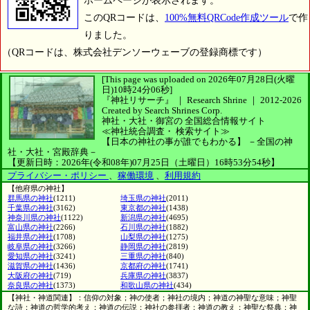
ホームページが表示されます。
このQRコードは、
100%無料QRCode作成ツール
で作
りました。
（QRコードは、株式会社デンソーウェーブの登録商標です）
[This page was uploaded on 2026年07月28日(火曜
日)10時24分06秒]
『神社リサーチ』 ｜ Research Shrine
｜
2012-2026
Created by
Search Shrines Corp.
神社・大社・御宮の
全国総合情報サイト
≪神社統合調査・
検索サイト≫
【日本の神社の事が誰でもわかる】
－全国の神
社・大社・宮殿辞典－
【更新日時：2026年(令和08年)07月25日（土曜日）16時53分54秒】
プライバシー・ポリシー
、
稼働環境
、
利用規約
【他府県の神社】
群馬県の神社
(1211)
埼玉県の神社
(2011)
千葉県の神社
(3162)
東京都の神社
(1438)
神奈川県の神社
(1122)
新潟県の神社
(4695)
富山県の神社
(2266)
石川県の神社
(1882)
福井県の神社
(1708)
山梨県の神社
(1275)
岐阜県の神社
(3266)
静岡県の神社
(2819)
愛知県の神社
(3241)
三重県の神社
(840)
滋賀県の神社
(1436)
京都府の神社
(1741)
大阪府の神社
(719)
兵庫県の神社
(3837)
奈良県の神社
(1373)
和歌山県の神社
(434)
【神社・神道関連】：信仰の対象；神の使者；神社の境内；神道の神聖な意味；神聖
な詩；神道の哲学的考え；神道の伝説；神社の参拝者；神道の教え；神聖な祭典；神