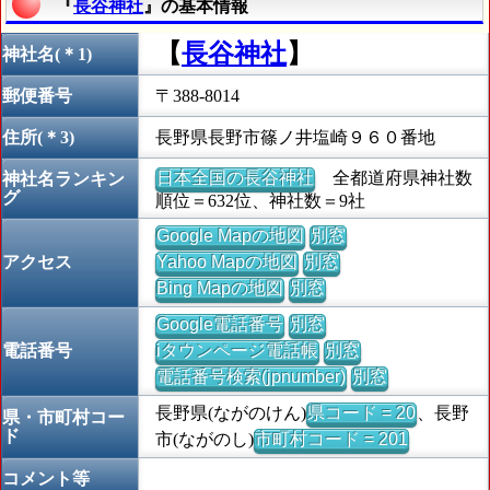
『
長谷神社
』の基本情報
【
長谷神社
】
神社名(＊1)
郵便番号
〒388-8014
住所(＊3)
長野県長野市篠ノ井塩崎９６０番地
日本全国の長谷神社
全都道府県神社数
神社名ランキン
グ
順位＝632位、神社数＝9社
Google Mapの地図
別窓
アクセス
Yahoo Mapの地図
別窓
Bing Mapの地図
別窓
Google電話番号
別窓
電話番号
iタウンページ電話帳
別窓
電話番号検索(jpnumber)
別窓
長野県(ながのけん)
県コード = 20
、長野
県・市町村コー
ド
市(ながのし)
市町村コード = 201
コメント等