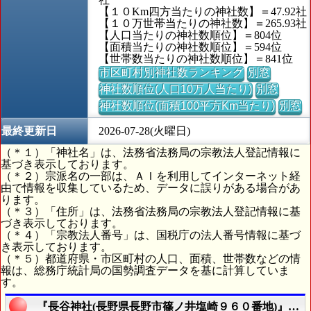
【１０Km四方当たりの神社数】＝47.92社
【１０万世帯当たりの神社数】＝265.93社
【人口当たりの神社数順位】＝804位
【面積当たりの神社数順位】＝594位
【世帯数当たりの神社数順位】＝841位
市区町村別神社数ランキング
別窓
神社数順位(人口10万人当たり)
別窓
神社数順位(面積100平方Km当たり)
別窓
最終更新日
2026-07-28(火曜日)
（＊１）「神社名」は、法務省法務局の宗教法人登記情報に
基づき表示しております。
（＊２）宗派名の一部は、ＡＩを利用してインターネット経
由で情報を収集しているため、データに誤りがある場合があ
ります。
（＊３）「住所」は、法務省法務局の宗教法人登記情報に基
づき表示しております。
（＊４）「宗教法人番号」は、国税庁の法人番号情報に基づ
き表示しております。
（＊５）都道府県・市区町村の人口、面積、世帯数などの情
報は、総務庁統計局の国勢調査データを基に計算していま
す。
『長谷神社(長野県長野市篠ノ井塩崎９６０番地)』の