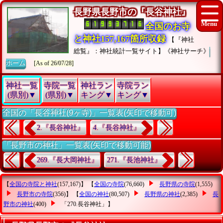
長野県長野市の『長谷神社』
全国のお寺
と神社157,167箇所収録
【『神社
総覧』：神社統計一覧サイト】《神社サーチ》
ホーム
[As of 26/07/28]
神社一覧
寺院一覧
神社ラン
寺院ラン
(県別)▼
(県別)▼
キング▼
キング▼
全国の「長谷神社(9ヶ寺)」一覧表(矢印で移動可)
2.『長谷神社』
4.『長谷神社』
「長野市の神社」一覧表(矢印で移動可能)
269.『長大岡神社』
271.『長池神社』
【
全国の寺院と神社
(157,167)】 【
全国の寺院
(76,660)
長野県の寺院
(1,555)
長野市の寺院
(356)】 【
全国の神社
(80,507)
長野県の神社
(2,385)
長
野市の神社
(400)
「270.長谷神社」
】