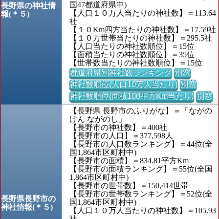
国47都道府県中)
長野県の神社情
【人口１０万人当たりの神社数】＝113.64
報(＊５)
社
【１０Km四方当たりの神社数】＝17.59社
【１０万世帯当たりの神社数】＝295.5社
【人口当たりの神社数順位】＝15位
【面積当たりの神社数順位】＝35位
【世帯数当たりの神社数順位】＝15位
都道府県別神社数ランキング
別窓
神社数順位(人口10万人当たり)
別窓
神社数順位(面積100平方Km当たり)
別窓
【長野県 長野市のふりがな】＝「ながの
けん ながのし」
【長野市の神社数】＝400社
【長野市の人口】＝377,598人
【長野市の人口数ランキング】＝44位(全
国1,864市区町村中)
【長野市の面積】＝834.81平方Km
【長野市の面積ランキング】＝55位(全国
1,864市区町村中)
【長野市の世帯数】＝150,414世帯
【長野市の世帯数ランキング】＝52位(全
長野県長野市の
国1,864市区町村中)
神社情報(＊５)
【人口１０万人当たりの神社数】＝105.93
社