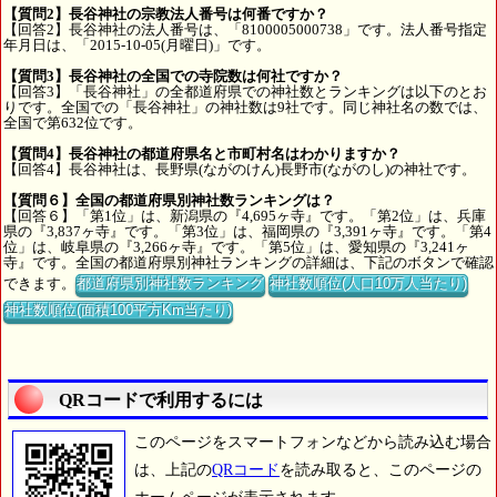
【質問2】長谷神社の宗教法人番号は何番ですか？
【回答2】長谷神社の法人番号は、「8100005000738」です。法人番号指定
年月日は、「2015-10-05(月曜日)」です。
【質問3】長谷神社の全国での寺院数は何社ですか？
【回答3】「長谷神社」の全都道府県での神社数とランキングは以下のとお
りです。全国での「長谷神社」の神社数は9社です。同じ神社名の数では、
全国で第632位です。
【質問4】長谷神社の都道府県名と市町村名はわかりますか？
【回答4】長谷神社は、長野県(ながのけん)長野市(ながのし)の神社です。
【質問６】全国の都道府県別神社数ランキングは？
【回答６】「第1位」は、新潟県の『4,695ヶ寺』です。「第2位」は、兵庫
県の『3,837ヶ寺』です。「第3位」は、福岡県の『3,391ヶ寺』です。「第4
位」は、岐阜県の『3,266ヶ寺』です。「第5位」は、愛知県の『3,241ヶ
寺』です。全国の都道府県別神社ランキングの詳細は、下記のボタンで確認
できます。
都道府県別神社数ランキング
神社数順位(人口10万人当たり)
神社数順位(面積100平方Km当たり)
QRコードで利用するには
このページをスマートフォンなどから読み込む場合
は、上記の
QRコード
を読み取ると、このページの