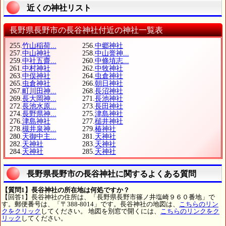
近くの神社リスト
長野県長野市の長谷神社付近の神社一覧表
255.
竹山稲荷...
256.
中郷神社
257.
中山神社
258.
中山誉神...
259.
中社五齋...
260.
中條埴志...
261.
中村神社
262.
中牧神社
263.
中俣神社
264.
虫倉神社
265.
虫倉神社
266.
朝日神社
267.
町川田神...
268.
長沼神社
269.
長大岡神...
271.
長池神社
272.
長池水原...
273.
長田神社
274.
長野県神...
275.
津島神社
276.
津島神社
277.
槌井神社
278.
槻井泉神...
279.
椿神社
280.
天御中主...
281.
天神社
282.
天神社
283.
天神社
284.
天神社
285.
天神社
長野県長野市の長谷神社に関するよくある質問
【質問1】長谷神社の所在地は何処ですか？
【回答1】長谷神社の住所は、「長野県長野市篠ノ井塩崎９６０番地」で
す。郵便番号は、「〒388-8014」です。長谷神社の地図は、
こちらのリン
クをクリック
してください。 地図を別窓で開くには、
こちらのリンクをク
リック
してください。