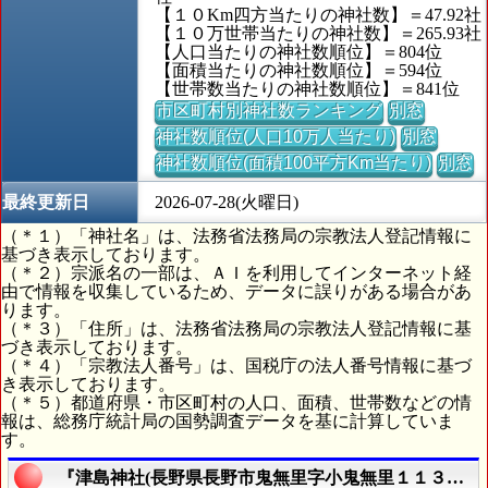
【１０Km四方当たりの神社数】＝47.92社
【１０万世帯当たりの神社数】＝265.93社
【人口当たりの神社数順位】＝804位
【面積当たりの神社数順位】＝594位
【世帯数当たりの神社数順位】＝841位
市区町村別神社数ランキング
別窓
神社数順位(人口10万人当たり)
別窓
神社数順位(面積100平方Km当たり)
別窓
最終更新日
2026-07-28(火曜日)
（＊１）「神社名」は、法務省法務局の宗教法人登記情報に
基づき表示しております。
（＊２）宗派名の一部は、ＡＩを利用してインターネット経
由で情報を収集しているため、データに誤りがある場合があ
ります。
（＊３）「住所」は、法務省法務局の宗教法人登記情報に基
づき表示しております。
（＊４）「宗教法人番号」は、国税庁の法人番号情報に基づ
き表示しております。
（＊５）都道府県・市区町村の人口、面積、世帯数などの情
報は、総務庁統計局の国勢調査データを基に計算していま
す。
『津島神社(長野県長野市鬼無里字小鬼無里１１３１４