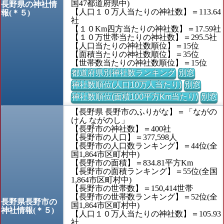
国47都道府県中)
長野県の神社情
【人口１０万人当たりの神社数】＝113.64
報(＊５)
社
【１０Km四方当たりの神社数】＝17.59社
【１０万世帯当たりの神社数】＝295.5社
【人口当たりの神社数順位】＝15位
【面積当たりの神社数順位】＝35位
【世帯数当たりの神社数順位】＝15位
都道府県別神社数ランキング
別窓
神社数順位(人口10万人当たり)
別窓
神社数順位(面積100平方Km当たり)
別窓
【長野県 長野市のふりがな】＝「ながの
けん ながのし」
【長野市の神社数】＝400社
【長野市の人口】＝377,598人
【長野市の人口数ランキング】＝44位(全
国1,864市区町村中)
【長野市の面積】＝834.81平方Km
【長野市の面積ランキング】＝55位(全国
1,864市区町村中)
【長野市の世帯数】＝150,414世帯
【長野市の世帯数ランキング】＝52位(全
長野県長野市の
国1,864市区町村中)
神社情報(＊５)
【人口１０万人当たりの神社数】＝105.93
社