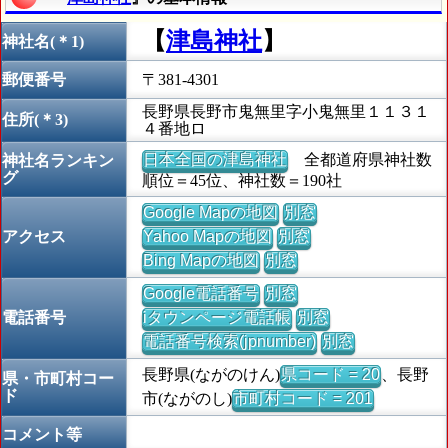
【
津島神社
】
神社名(＊1)
郵便番号
〒381-4301
長野県長野市鬼無里字小鬼無里１１３１
住所(＊3)
４番地ロ
日本全国の津島神社
全都道府県神社数
神社名ランキン
グ
順位＝45位、神社数＝190社
Google Mapの地図
別窓
アクセス
Yahoo Mapの地図
別窓
Bing Mapの地図
別窓
Google電話番号
別窓
電話番号
iタウンページ電話帳
別窓
電話番号検索(jpnumber)
別窓
長野県(ながのけん)
県コード = 20
、長野
県・市町村コー
ド
市(ながのし)
市町村コード = 201
コメント等