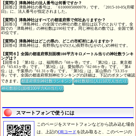
【質問2】津島神社の法人番号は何番ですか？
【回答2】津島神社の番号は、「6100005000979」です。「2015-10-05(月曜
日)」に、法人番号が指定されました。
【質問3】津島神社はすべての都道府県で何社ありますか？
【回答3】「津島神社」の全国での神社の数と順位は以下のとおりです。全
国での「津島神社」の神社数は190社です。同じ神社名の数では、全国で第
45位です。
【質問4】津島神社はどこの県の、どこの市町村にありますか？
【回答4】津島神社は、長野県(ながのけん)長野市(ながのし)の神社です。
【質問６】全国の都道府県別面積100平方キロメートル当りの神社数ランキ
ングは？
【回答６】「第1位」は、福岡県の『68ヶ寺』です。「第2位」は、東京都
の『65.63ヶ寺』です。「第3位」は、愛知県の『62.66ヶ寺』です。「第4
位」は、千葉県の『61.31ヶ寺』です。「第5位」は、富山県の『53.35ヶ
寺』です。全国の都道府県別神社ランキングの詳細は、下記のボタンで確認
できます。
都道府県別神社数ランキング
神社数順位(人口10万人当たり)
神社数順位(面積100平方Km当たり)
スマートフォンで使うには
このページをスマートフォンなどから読み込む場合
は、上記の
QRコード
を読み取ると、このページの