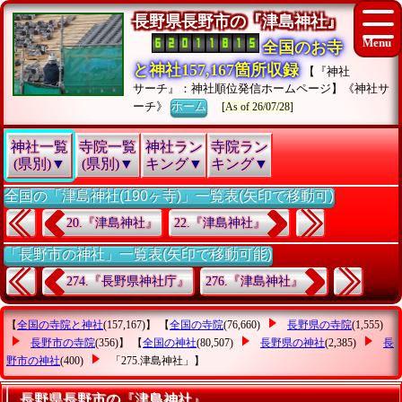
長野県長野市の『津島神社』
全国のお寺
と神社157,167箇所収録
【『神社
サーチ』：神社順位発信ホームページ】《神社サ
ーチ》
ホーム
[As of 26/07/28]
神社一覧
寺院一覧
神社ラン
寺院ラン
(県別)▼
(県別)▼
キング▼
キング▼
全国の「津島神社(190ヶ寺)」一覧表(矢印で移動可)
20.『津島神社』
22.『津島神社』
「長野市の神社」一覧表(矢印で移動可能)
274.『長野県神社庁』
276.『津島神社』
【
全国の寺院と神社
(157,167)】 【
全国の寺院
(76,660)
長野県の寺院
(1,555)
長野市の寺院
(356)】 【
全国の神社
(80,507)
長野県の神社
(2,385)
長
野市の神社
(400)
「275.津島神社」
】
長野県長野市の『津島神社』