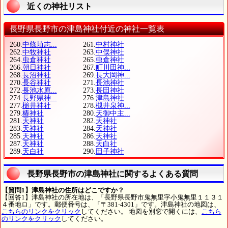
近くの神社リスト
長野県長野市の津島神社付近の神社一覧表
260.
中條埴志...
261.
中村神社
262.
中牧神社
263.
中俣神社
264.
虫倉神社
265.
虫倉神社
266.
朝日神社
267.
町川田神...
268.
長沼神社
269.
長大岡神...
270.
長谷神社
271.
長池神社
272.
長池水原...
273.
長田神社
274.
長野県神...
276.
津島神社
277.
槌井神社
278.
槻井泉神...
279.
椿神社
280.
天御中主...
281.
天神社
282.
天神社
283.
天神社
284.
天神社
285.
天神社
286.
天神社
287.
天神社
288.
天白社
289.
天白社
290.
田子神社
長野県長野市の津島神社に関するよくある質問
【質問1】津島神社の住所はどこですか？
【回答1】津島神社の所在地は、「長野県長野市鬼無里字小鬼無里１１３１
４番地ロ」です。郵便番号は、「〒381-4301」です。津島神社の地図は、
こちらのリンクをクリック
してください。 地図を別窓で開くには、
こちら
のリンクをクリック
してください。