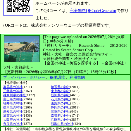
ホームページが表示されます。
このQRコードは、
完全無料QRCodeGenerator
で作り
ました。
（QRコードは、株式会社デンソーウェーブの登録商標です）
[This page was uploaded on 2026年07月28日(火曜
日)10時24分01秒]
『神社リサーチ』 ｜ Research Shrine
｜
2012-2026
Created by
Search Shrines Corp.
神社・大社・御宮の
全国総合情報サイト
≪神社統合調査・
検索サイト≫
【全国の神社－御宮を探求する】
－全国の神社・
大社・宮殿辞典－
【更新日時：2026年(令和08年)07月27日（月曜日）15時06分12秒】
プライバシー・ポリシー
、
稼働環境
、
利用規約
【他府県の神社】
群馬県の神社
(1211)
埼玉県の神社
(2011)
千葉県の神社
(3162)
東京都の神社
(1438)
神奈川県の神社
(1122)
新潟県の神社
(4695)
富山県の神社
(2266)
石川県の神社
(1882)
福井県の神社
(1708)
山梨県の神社
(1275)
岐阜県の神社
(3266)
静岡県の神社
(2819)
愛知県の神社
(3241)
三重県の神社
(840)
滋賀県の神社
(1436)
京都府の神社
(1741)
大阪府の神社
(719)
兵庫県の神社
(3837)
奈良県の神社
(1373)
和歌山県の神社
(434)
【神社・神道関連】：御神籤;神聖な習慣;神道教;神道の神聖な場所;鎮守の森;神聖な山;