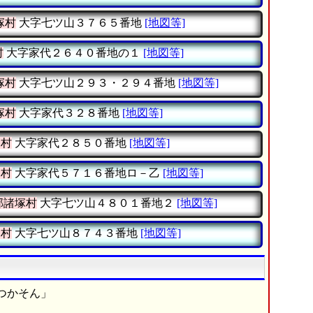
塚村
大字七ツ山３７６５番地
[地図等]
村
大字家代２６４０番地の１
[地図等]
塚村
大字七ツ山２９３・２９４番地
[地図等]
塚村
大字家代３２８番地
[地図等]
塚村
大字家代２８５０番地
[地図等]
塚村
大字家代５７１６番地ロ－乙
[地図等]
郡諸塚村
大字七ツ山４８０１番地２
[地図等]
塚村
大字七ツ山８７４３番地
[地図等]
つかそん」