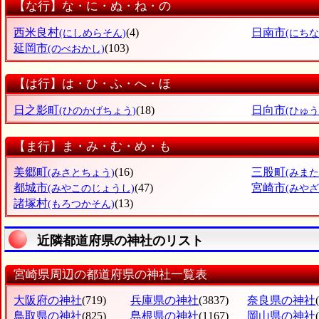
【な行】な・に・ぬ・ね・の
西米良村
(4)
日南市
(にしめらそん)
(にちな
延岡市
(103)
(のべおかし)
【は行】は・ひ・ふ・へ・ほ
日之影町
(18)
日向市
(ひのかげちょう)
(ひゅう
【ま行】ま・み・む・め・も
美郷町
(16)
三股町
(みさとちょう)
(みま
都城市
(47)
宮崎市
(みやこのじょうし)
(みやざ
諸塚村
(13)
(もろつかそん)
近隣都道府県の神社のリスト
宮崎県周辺の都道府県の神社一覧表
大阪府の神社
(719)
兵庫県の神社
(3837)
奈良県の神社
鳥取県の神社
(825)
島根県の神社
(1167)
岡山県の神社