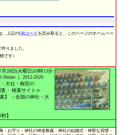
は、上記の
QRコード
を読み取ると、このページのホームペー
で作りました。
商標です）
026年07月28日(火曜日)10時13分
Shrine
｜
2012-2026
社・大社・御宮の
調査・
検索サイト≫
索】
－全国の神社・大
09秒】
典・お守り・神社の神道教義・神社の結婚式・神聖な習慣・