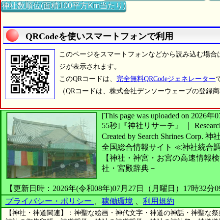
神社数順位(面積100平方Km当たり)
QRCodeを使いスマートフォンで利用
このページをスマートフォンなどから読み込む場合
ジが表示されます。
このQRコードは、
完全無料QRCodeジェネレーター
（QRコードは、株式会社デンソーウェーブの登録
[This page was uploaded on 2
55秒]
『神社リサーチ』 ｜ Research 
Created by
Search Shrines Corp.
神
全国総合情報サイト
≪神社統合
【神社・神宮・お宮の高速情報検
社・宮殿辞典－
【更新日時：2026年(令和08年)07月27日（月曜日）17時32分
プライバシー・ポリシー
、
稼働環境
、
利用規約
【神社・神道関連】：神聖な絵画・神代文字・神道の神話・神聖な祭