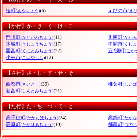
綾町
(6)
えびの市
(あやちょう)
(え
【か行】か・き・く・け・こ
門川町
(11)
川南町
(かどがわちょう)
(かわ
木城町
(17)
串間市
(きじょうちょう)
(くしま
国富町
(22)
五?瀬町
(くにとみちょう)
(ごか
小林市
(12)
(こばやしし)
【さ行】さ・し・す・せ・そ
西都市
(35)
椎葉村
(さいとし)
(しいば
新富町
(21)
(しんとみちょう)
【た行】た・ち・つ・て・と
高千穂町
(24)
高鍋町
(たかちほちょう)
(たか
高原町
(10)
都農町
(たかはるちょう)
(つのち