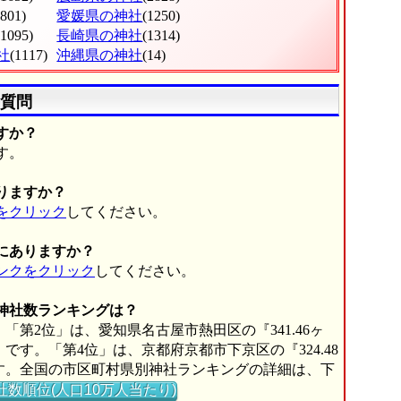
(801)
愛媛県の神社
(1250)
(1095)
長崎県の神社
(1314)
社
(1117)
沖縄県の神社
(14)
質問
すか？
す。
りますか？
をクリック
してください。
にありますか？
ンクをクリック
してください。
の神社数ランキングは？
「第2位」は、愛知県名古屋市熱田区の『341.46ヶ
』です。「第4位」は、京都府京都市下京区の『324.48
』です。全国の市区町村県別神社ランキングの詳細は、下
社数順位(人口10万人当たり)