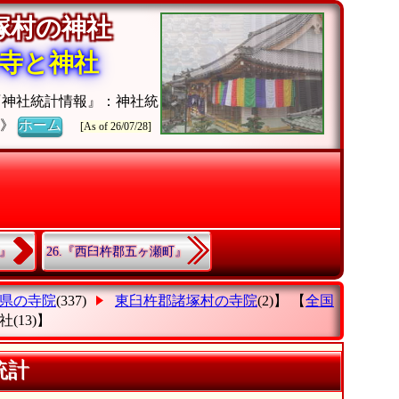
諸塚村の神社
寺と神社
『神社統計情報』：神社統
チ》
ホーム
[As of 26/07/28]
村』
26.『西臼杵郡五ヶ瀬町』
県の寺院
(337)
東臼杵郡諸塚村の寺院
(2)】 【
全国
社
(13)】
統計