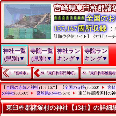
宮崎県東臼杵郡
全国のお
157,167箇所収録
【
計順位発信サイト】《神社サー
神社一覧
寺院一覧
神社ラン
寺院ラン
(県別)▼
(県別)▼
キング▼
キング▼
1.『宮崎市』
20.『東臼杵郡門川町』
22.『東臼杵郡椎葉
【
全国の寺院と神社
(157,167)】 【
全国の寺院
(76,660)
宮崎
の神社
(80,507)
宮崎県の神社
(674)
東臼杵郡諸塚村の神
東臼杵郡諸塚村の神社【13社】の詳細