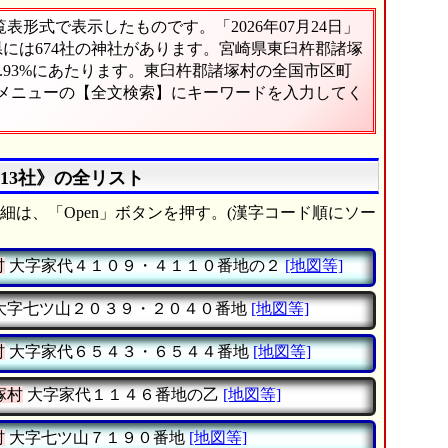
形式で表示したものです。「2026年07月24日」
県には674社の神社があります。宮崎県東臼杵郡諸塚
.93%にあたります。東臼杵郡諸塚村の全国市区町
、メニューの【全文検索】にキーワードを入力してく
13社》の全リスト
細は、「Open」ボタンを押す。(漢字コード順にソー
村
大字家代４１０９・４１１０番地の２
[地図等]
大字七ツ山２０３９・２０４０番地
[地図等]
村
大字家代６５４３・６５４４番地
[地図等]
塚村
大字家代１１４６番地の乙
[地図等]
村
大字七ツ山７１９０番地
[地図等]