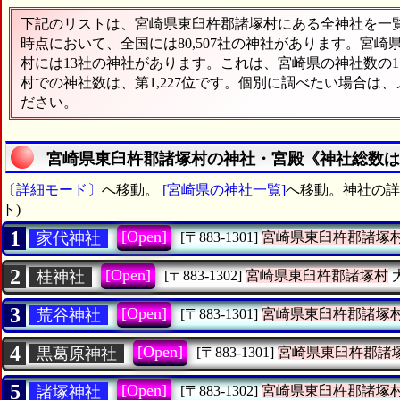
下記のリストは、宮崎県東臼杵郡諸塚村にある全神社を一覧表
時点において、全国には80,507社の神社があります。宮崎
村には13社の神社があります。これは、宮崎県の神社数の1
村での神社数は、第1,227位です。個別に調べたい場合は
ださい。
宮崎県東臼杵郡諸塚村の神社・宮殿《神社総数は
〔詳細モード〕
へ移動。
[宮崎県の神社一覧]
へ移動。神社の詳
ト)
1
[Open]
家代神社
[〒883-1301]
宮崎県東臼杵郡諸塚
2
[Open]
桂神社
[〒883-1302]
宮崎県東臼杵郡諸塚村
3
[Open]
荒谷神社
[〒883-1301]
宮崎県東臼杵郡諸塚
4
[Open]
黒葛原神社
[〒883-1301]
宮崎県東臼杵郡諸
5
[Open]
諸塚神社
[〒883-1302]
宮崎県東臼杵郡諸塚