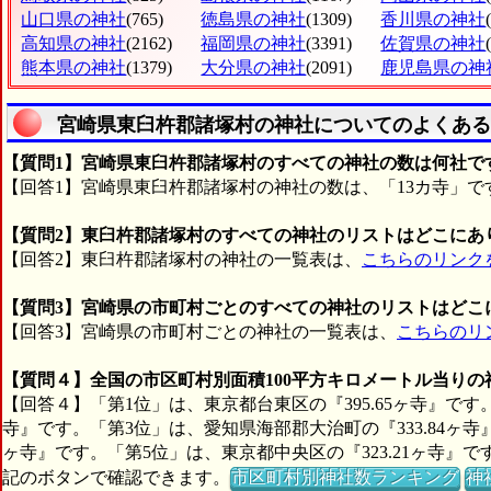
山口県の神社
(765)
徳島県の神社
(1309)
香川県の神社
高知県の神社
(2162)
福岡県の神社
(3391)
佐賀県の神社
熊本県の神社
(1379)
大分県の神社
(2091)
鹿児島県の神
宮崎県東臼杵郡諸塚村の神社についてのよくある
【質問1】宮崎県東臼杵郡諸塚村のすべての神社の数は何社で
【回答1】宮崎県東臼杵郡諸塚村の神社の数は、「13カ寺」で
【質問2】東臼杵郡諸塚村のすべての神社のリストはどこにあ
【回答2】東臼杵郡諸塚村の神社の一覧表は、
こちらのリンク
【質問3】宮崎県の市町村ごとのすべての神社のリストはどこ
【回答3】宮崎県の市町村ごとの神社の一覧表は、
こちらのリ
【質問４】全国の市区町村別面積100平方キロメートル当り
【回答４】「第1位」は、東京都台東区の『395.65ヶ寺』です。
寺』です。「第3位」は、愛知県海部郡大治町の『333.84ヶ寺
ヶ寺』です。「第5位」は、東京都中央区の『323.21ヶ寺
記のボタンで確認できます。
市区町村別神社数ランキング
神