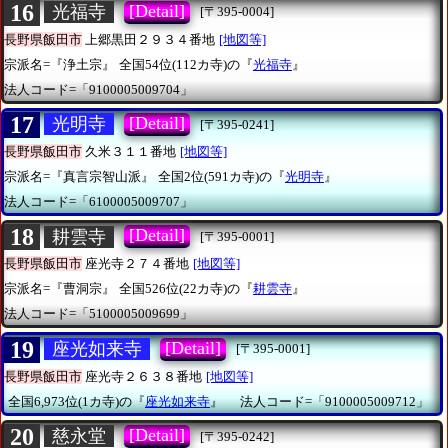
16
[Detail]
光福寺
[〒395-0004]
長野県飯田市
上郷黒田２９３４番地
[地図等]
宗派名=『浄土宗』
全国54位(112カ寺)の『
光福寺
』
法人コード=「9100005009704」
17
[Detail]
光明寺
[〒395-0241]
長野県飯田市
久米３１１番地
[地図等]
宗派名=『真言宗智山派』
全国2位(591カ寺)の『
光明寺
』
法人コード=「6100005009707」
18
[Detail]
耕雲寺
[〒395-0001]
長野県飯田市
座光寺２７４番地
[地図等]
宗派名=『曹洞宗』
全国526位(22カ寺)の『
耕雲寺
』
法人コード=「5100005009699」
19
[Detail]
座光如来寺
[〒395-0001]
長野県飯田市
座光寺２６３８番地
[地図等]
全国6,973位(1カ寺)の『
座光如来寺
』
法人コード=「9100005009712」
20
[Detail]
慈永堂
[〒395-0242]