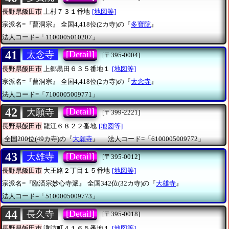
長野県飯田市
上村７３１番地
[地図等]
宗派名=『曹洞宗』
全国4,418位(2カ寺)の『
多寶院
』
法人コード=「1100005010207」
41
[Detail]
太念寺
[〒395-0004]
長野県飯田市
上郷黒田６３５番地１
[地図等]
宗派名=『曹洞宗』
全国4,418位(2カ寺)の『
太念寺
』
法人コード=「7100005009771」
42
[Detail]
大願寺
[〒399-2221]
長野県飯田市
龍江６８２２番地
[地図等]
全国200位(49カ寺)の『
大願寺
』
法人コード=「6100005009772」
43
[Detail]
大雄寺
[〒395-0012]
長野県飯田市
大王路２丁目１５番地
[地図等]
宗派名=『臨済宗妙心寺派』
全国342位(32カ寺)の『
大雄寺
』
法人コード=「5100005009773」
44
[Detail]
長久寺
[〒395-0018]
長野県飯田市
諏訪町４１６５番地１
[地図等]