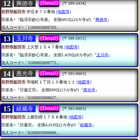
12
[Detail]
興徳寺
[〒399-2434]
長野県飯田市
伊豆木７０番地
[地図等]
宗派名=『臨済宗妙心寺派』
全国481位(24カ寺)の『
興徳寺
』
法人コード=「1100005009703」
13
[Detail]
玉川寺
[〒399-2611]
長野県飯田市
上久堅１５４７番地
[地図等]
宗派名=『臨済宗妙心寺派』
全国1,429位(8カ寺)の『
玉川寺
』
法人コード=「3100005009775」
14
[Detail]
惠光寺
[〒395-0063]
長野県飯田市
羽場町１丁目１０番地１１
[地図等]
宗派名=『日蓮正宗』
全国888位(13カ寺)の『
惠光寺
』
法人コード=「6100005009657」
15
[Detail]
経藏寺
[〒395-0003]
長野県飯田市
上郷別府１７６８番地
[地図等]
宗派名=『日蓮宗』
全国4,418位(2カ寺)の『
経藏寺
』
法人コード=「8100005009696」