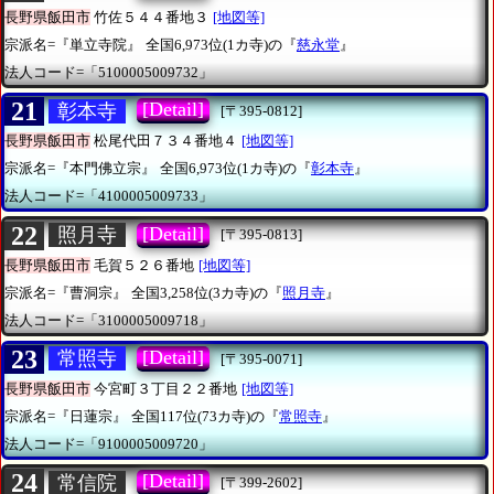
長野県飯田市
竹佐５４４番地３
[地図等]
宗派名=『単立寺院』
全国6,973位(1カ寺)の『
慈永堂
』
法人コード=「5100005009732」
21
[Detail]
彰本寺
[〒395-0812]
長野県飯田市
松尾代田７３４番地４
[地図等]
宗派名=『本門佛立宗』
全国6,973位(1カ寺)の『
彰本寺
』
法人コード=「4100005009733」
22
[Detail]
照月寺
[〒395-0813]
長野県飯田市
毛賀５２６番地
[地図等]
宗派名=『曹洞宗』
全国3,258位(3カ寺)の『
照月寺
』
法人コード=「3100005009718」
23
[Detail]
常照寺
[〒395-0071]
長野県飯田市
今宮町３丁目２２番地
[地図等]
宗派名=『日蓮宗』
全国117位(73カ寺)の『
常照寺
』
法人コード=「9100005009720」
24
[Detail]
常信院
[〒399-2602]