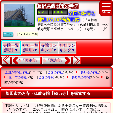
長野県飯田市の寺院
全国のお寺と
神社157,167箇所収録
【『全都道
府県の寺院統計順位発信』：名前別日本国中の仏
教寺院順位情報ホームページ】《寺院チェック》
ホーム
[As of 26/07/28]
寺院一覧
神社一覧
寺院ラン
神社ラン
(県別)▼
(県別)▼
キング▼
キング▼
4.『岡谷市』
6.『諏訪市』
【
全国の寺院と神社
(157,167)】 【
全国の神社
(80,507)
長野県の神社
(2,385)
飯田市の神社
(99)】 【
全国の寺院
(76,660)
長野県の寺院
(1,555)
飯
田市の寺院
(68)】
飯田市のお寺・仏教寺院【68カ寺】を探索する
下記のリストは、長野県飯田市にある全寺院を一覧表形式で表示
したものです。「2026年05月22日」時点において、全国には