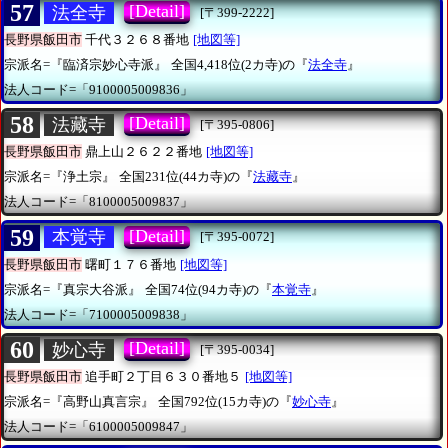
57
[Detail]
法全寺
[〒399-2222]
長野県飯田市
千代３２６８番地
[地図等]
宗派名=『臨済宗妙心寺派』
全国4,418位(2カ寺)の『
法全寺
』
法人コード=「9100005009836」
58
[Detail]
法藏寺
[〒395-0806]
長野県飯田市
鼎上山２６２２番地
[地図等]
宗派名=『浄土宗』
全国231位(44カ寺)の『
法藏寺
』
法人コード=「8100005009837」
59
[Detail]
本覚寺
[〒395-0072]
長野県飯田市
曙町１７６番地
[地図等]
宗派名=『真宗大谷派』
全国74位(94カ寺)の『
本覚寺
』
法人コード=「7100005009838」
60
[Detail]
妙心寺
[〒395-0034]
長野県飯田市
追手町２丁目６３０番地５
[地図等]
宗派名=『高野山真言宗』
全国792位(15カ寺)の『
妙心寺
』
法人コード=「6100005009847」