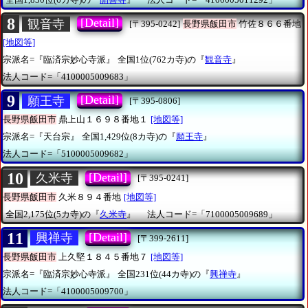
8
[Detail]
観音寺
[〒395-0242]
長野県飯田市
竹佐８６６番地
[地図等]
宗派名=『臨済宗妙心寺派』
全国1位(762カ寺)の『
観音寺
』
法人コード=「4100005009683」
9
[Detail]
願王寺
[〒395-0806]
長野県飯田市
鼎上山１６９８番地１
[地図等]
宗派名=『天台宗』
全国1,429位(8カ寺)の『
願王寺
』
法人コード=「5100005009682」
10
[Detail]
久米寺
[〒395-0241]
長野県飯田市
久米８９４番地
[地図等]
全国2,175位(5カ寺)の『
久米寺
』
法人コード=「7100005009689」
11
[Detail]
興禅寺
[〒399-2611]
長野県飯田市
上久堅１８４５番地７
[地図等]
宗派名=『臨済宗妙心寺派』
全国231位(44カ寺)の『
興禅寺
』
法人コード=「4100005009700」