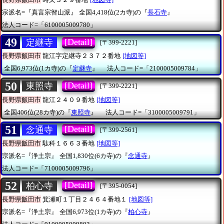
宗派名=『真言宗智山派』
全国4,418位(2カ寺)の『
長石寺
』
法人コード=「6100005009780」
49
[Detail]
定継寺
[〒399-2221]
長野県飯田市
龍江字定継寺２３７２番地
[地図等]
全国6,973位(1カ寺)の『
定継寺
』
法人コード=「2100005009784」
50
[Detail]
東照寺
[〒399-2221]
長野県飯田市
龍江２４０９番地
[地図等]
全国406位(28カ寺)の『
東照寺
』
法人コード=「3100005009791」
51
[Detail]
念通寺
[〒399-2561]
長野県飯田市
駄科１６６３番地
[地図等]
宗派名=『浄土宗』
全国1,830位(6カ寺)の『
念通寺
』
法人コード=「7100005009796」
52
[Detail]
柏心寺
[〒395-0054]
長野県飯田市
箕瀬町１丁目２４６４番地１
[地図等]
宗派名=『浄土宗』
全国6,973位(1カ寺)の『
柏心寺
』