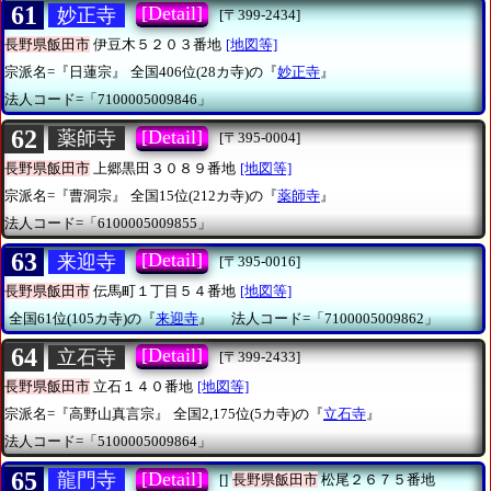
61
[Detail]
妙正寺
[〒399-2434]
長野県飯田市
伊豆木５２０３番地
[地図等]
宗派名=『日蓮宗』
全国406位(28カ寺)の『
妙正寺
』
法人コード=「7100005009846」
62
[Detail]
薬師寺
[〒395-0004]
長野県飯田市
上郷黒田３０８９番地
[地図等]
宗派名=『曹洞宗』
全国15位(212カ寺)の『
薬師寺
』
法人コード=「6100005009855」
63
[Detail]
来迎寺
[〒395-0016]
長野県飯田市
伝馬町１丁目５４番地
[地図等]
全国61位(105カ寺)の『
来迎寺
』
法人コード=「7100005009862」
64
[Detail]
立石寺
[〒399-2433]
長野県飯田市
立石１４０番地
[地図等]
宗派名=『高野山真言宗』
全国2,175位(5カ寺)の『
立石寺
』
法人コード=「5100005009864」
65
[Detail]
龍門寺
[]
長野県飯田市
松尾２６７５番地