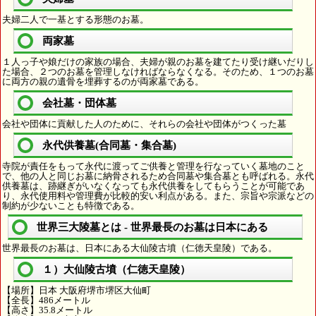
夫婦二人で一基とする形態のお墓。
両家墓
１人っ子や娘だけの家族の場合、夫婦が親のお墓を建てたり受け継いだりし
た場合、２つのお墓を管理しなければならなくなる。そのため、１つのお墓
に両方の親の遺骨を埋葬するのが両家墓である。
会社墓・団体墓
会社や団体に貢献した人のために、それらの会社や団体がつくった墓
永代供養墓(合同墓・集合墓)
寺院が責任をもって永代に渡ってご供養と管理を行なっていく墓地のこと
で、他の人と同じお墓に納骨されるため合同墓や集合墓とも呼ばれる。永代
供養墓は、跡継ぎがいなくなっても永代供養をしてもらうことが可能であ
り、永代使用料や管理費が比較的安い利点がある。また、宗旨や宗派などの
制約が少ないことも特徴である。
世界三大陵墓とは - 世界最長のお墓は日本にある
世界最長のお墓は、日本にある大仙陵古墳（仁徳天皇陵）である。
１）大仙陵古墳（仁徳天皇陵）
【場所】日本 大阪府堺市堺区大仙町
【全長】486メートル
【高さ】35.8メートル