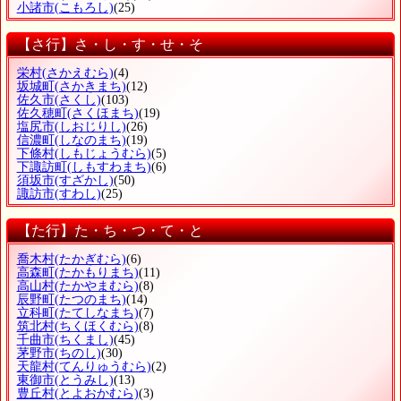
小諸市
(こもろし)
(25)
【さ行】さ・し・す・せ・そ
栄村
(さかえむら)
(4)
坂城町
(さかきまち)
(12)
佐久市
(さくし)
(103)
佐久穂町
(さくほまち)
(19)
塩尻市
(しおじりし)
(26)
信濃町
(しなのまち)
(19)
下條村
(しもじょうむら)
(5)
下諏訪町
(しもすわまち)
(6)
須坂市
(すざかし)
(50)
諏訪市
(すわし)
(25)
【た行】た・ち・つ・て・と
喬木村
(たかぎむら)
(6)
高森町
(たかもりまち)
(11)
高山村
(たかやまむら)
(8)
辰野町
(たつのまち)
(14)
立科町
(たてしなまち)
(7)
筑北村
(ちくほくむら)
(8)
千曲市
(ちくまし)
(45)
茅野市
(ちのし)
(30)
天龍村
(てんりゅうむら)
(2)
東御市
(とうみし)
(13)
豊丘村
(とよおかむら)
(3)