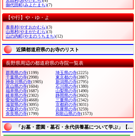
宮田村
(みやだむら)
(4)
御代田町
(みよたまち)
(7)
【や行】や・ゆ・よ
泰阜村
(やすおかむら)
(3)
山形村
(やまがたむら)
(3)
山の内町
(やまのうちまち)
(12)
近隣都道府県のお寺のリスト
長野県周辺の都道府県の寺院一覧表
群馬県の寺
(1199)
埼玉県の寺
(2225)
千葉県の寺
(2998)
東京都の寺
(2887)
神奈川県の寺
(1905)
新潟県の寺
(2795)
富山県の寺
(1604)
石川県の寺
(1380)
福井県の寺
(1687)
山梨県の寺
(1490)
岐阜県の寺
(2302)
静岡県の寺
(2602)
愛知県の寺
(4668)
三重県の寺
(2342)
滋賀県の寺
(3095)
京都府の寺
(3031)
大阪府の寺
(3372)
兵庫県の寺
(3259)
奈良県の寺
(1799)
和歌山県の寺
(1573)
「お墓・霊園・墓石・永代供養墓について学ぶ」【宗