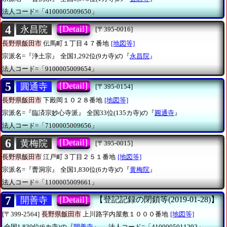
法人コード=「4100005009650」
4
[Detail]
永昌院
[〒395-0016]
長野県飯田市
伝馬町１丁目４７番地
[地図等]
宗派名=『浄土宗』
全国1,292位(9カ寺)の『
永昌院
』
法人コード=「9100005009654」
5
[Detail]
圓通寺
[〒395-0154]
長野県飯田市
下殿岡１０２８番地
[地図等]
宗派名=『臨済宗妙心寺派』
全国33位(135カ寺)の『
圓通寺
』
法人コード=「7100005009656」
6
[Detail]
黄梅院
[〒395-0015]
長野県飯田市
江戸町３丁目２５１番地
[地図等]
宗派名=『曹洞宗』
全国1,830位(6カ寺)の『
黄梅院
』
法人コード=「1100005009661」
7
[Detail]
開善寺
【登記記録の閉鎖等(2019-01-28)】
[〒399-2564]
長野県飯田市
上川路字内屋敷１０００番地
[地図等]
全国1,830位(6カ寺)の『
開善寺
』
法人コード=「4100005011292」