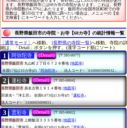
76,660カ寺の寺院があります。長野県には1,555カ寺の寺院があり
ます。長野県飯田市には68カ寺の寺院があります。これは、長野
県の寺院数の4.37%にあたります。飯田市の全国市区町村での寺
院数は、第335位です。個別に調べたい場合は、メニューの【全
文検索】にキーワードを入力してください。
長野県飯田市の寺院・お寺【68カ寺】の統計情報一覧
〔通常モード〕
へ移動。
[長野県の寺院一覧]
へ移動。寺院の詳
細は、「Detail」ボタンを押す。(漢字コード順にソート)
1
[Detail]
阿弥陀寺
[〒395-0077]
長野県飯田市
丸山町２丁目６７２８番地
[地図等]
全国17位(210カ寺)の『
阿弥陀寺
』
法人コード=「6100005009632」
2
[Detail]
運松寺
[〒395-0804]
長野県飯田市
鼎名古熊１９１４番地
[地図等]
宗派名=『浄土宗』
全国6,973位(1カ寺)の『
運松寺
』
法人コード=「3100005009651」
3
[Detail]
雲彩寺
[〒395-0002]
長野県飯田市
上郷飯沼３３３５番地
[地図等]
宗派名=『曹洞宗』
全国6,973位(1カ寺)の『
雲彩寺
』