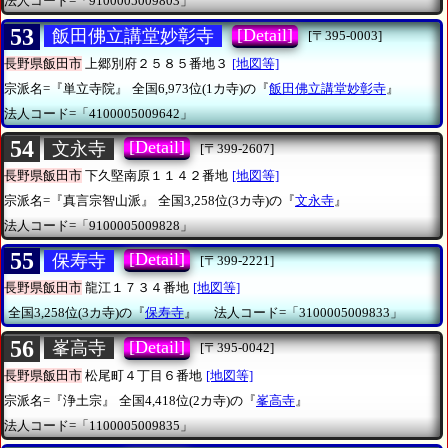
法人コード=「9100005009803」
53
[Detail]
飯田佛立講堂妙彰寺
[〒395-0003]
長野県飯田市
上郷別府２５８５番地３
[地図等]
宗派名=『単立寺院』
全国6,973位(1カ寺)の『
飯田佛立講堂妙彰寺
』
法人コード=「4100005009642」
54
[Detail]
文永寺
[〒399-2607]
長野県飯田市
下久堅南原１１４２番地
[地図等]
宗派名=『真言宗智山派』
全国3,258位(3カ寺)の『
文永寺
』
法人コード=「9100005009828」
55
[Detail]
保寿寺
[〒399-2221]
長野県飯田市
龍江１７３４番地
[地図等]
全国3,258位(3カ寺)の『
保寿寺
』
法人コード=「3100005009833」
56
[Detail]
峯高寺
[〒395-0042]
長野県飯田市
松尾町４丁目６番地
[地図等]
宗派名=『浄土宗』
全国4,418位(2カ寺)の『
峯高寺
』
法人コード=「1100005009835」