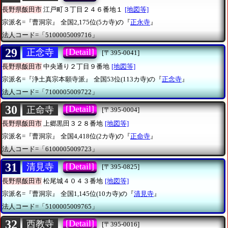
長野県飯田市
江戸町３丁目２４６番地１
[地図等]
宗派名=『曹洞宗』
全国2,175位(5カ寺)の『
正永寺
』
法人コード=「5100005009716」
29
[Detail]
正念寺
[〒395-0041]
長野県飯田市
中央通り２丁目９番地
[地図等]
宗派名=『浄土真宗本願寺派』
全国53位(113カ寺)の『
正念寺
』
法人コード=「7100005009722」
30
[Detail]
正命寺
[〒395-0004]
長野県飯田市
上郷黒田３２８番地
[地図等]
宗派名=『曹洞宗』
全国4,418位(2カ寺)の『
正命寺
』
法人コード=「6100005009723」
31
[Detail]
清見寺
[〒395-0825]
長野県飯田市
松尾城４０４３番地
[地図等]
宗派名=『曹洞宗』
全国1,145位(10カ寺)の『
清見寺
』
法人コード=「5100005009765」
32
[Detail]
西教寺
[〒395-0016]