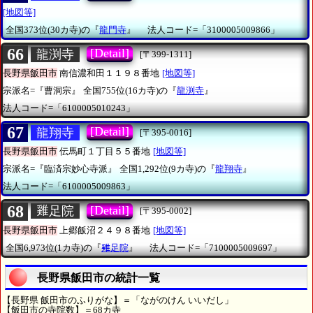
[地図等]
全国373位(30カ寺)の『
龍門寺
』
法人コード=「3100005009866」
66
[Detail]
龍渕寺
[〒399-1311]
長野県飯田市
南信濃和田１１９８番地
[地図等]
宗派名=『曹洞宗』
全国755位(16カ寺)の『
龍渕寺
』
法人コード=「6100005010243」
67
[Detail]
龍翔寺
[〒395-0016]
長野県飯田市
伝馬町１丁目５５番地
[地図等]
宗派名=『臨済宗妙心寺派』
全国1,292位(9カ寺)の『
龍翔寺
』
法人コード=「6100005009863」
68
[Detail]
𨿸足院
[〒395-0002]
長野県飯田市
上郷飯沼２４９８番地
[地図等]
全国6,973位(1カ寺)の『
𨿸足院
』
法人コード=「7100005009697」
長野県飯田市の統計一覧
【長野県 飯田市のふりがな】＝「ながのけん いいだし」
【飯田市の寺院数】＝68カ寺