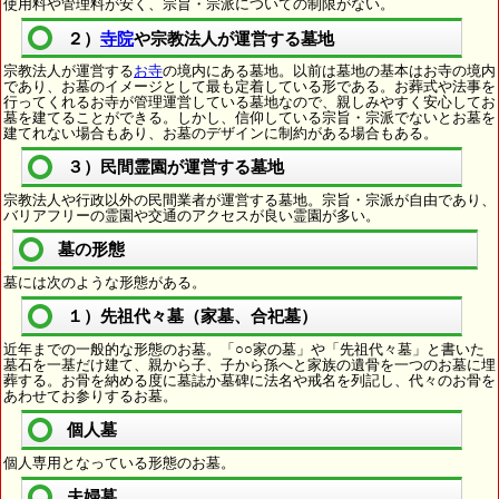
使用料や管理料が安く、宗旨・宗派についての制限がない。
２）
寺院
や宗教法人が運営する墓地
宗教法人が運営する
お寺
の境内にある墓地。以前は墓地の基本はお寺の境内
であり、お墓のイメージとして最も定着している形である。お葬式や法事を
行ってくれるお寺が管理運営している墓地なので、親しみやすく安心してお
墓を建てることができる。しかし、信仰している宗旨・宗派でないとお墓を
建てれない場合もあり、お墓のデザインに制約がある場合もある。
３）民間霊園が運営する墓地
宗教法人や行政以外の民間業者が運営する墓地。宗旨・宗派が自由であり、
バリアフリーの霊園や交通のアクセスが良い霊園が多い。
墓の形態
墓には次のような形態がある。
１）先祖代々墓（家墓、合祀墓）
近年までの一般的な形態のお墓。「○○家の墓」や「先祖代々墓」と書いた
墓石を一基だけ建て、親から子、子から孫へと家族の遺骨を一つのお墓に埋
葬する。お骨を納める度に墓誌か墓碑に法名や戒名を列記し、代々のお骨を
あわせてお参りするお墓。
個人墓
個人専用となっている形態のお墓。
夫婦墓