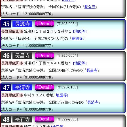
宗派名=『臨済宗妙心寺派』
全国92位(81カ寺)の『
長久寺
』
法人コード=「2100005009776」
45
[Detail]
長源寺
[〒395-0054]
長野県飯田市
箕瀬町１丁目２４５３番地１
[地図等]
宗派名=『日蓮宗』
全国176位(54カ寺)の『
長源寺
』
法人コード=「1100005009777」
46
[Detail]
長昌寺
[〒395-0054]
長野県飯田市
箕瀬町１丁目２４４６番地１
[地図等]
宗派名=『臨済宗妙心寺派』
全国206位(48カ寺)の『
長昌寺
』
法人コード=「9100005009778」
47
[Detail]
長清寺
[〒395-0156]
長野県飯田市
中村１３２６番地
[地図等]
宗派名=『臨済宗妙心寺派』
全国1,429位(8カ寺)の『
長清寺
』
法人コード=「8100005009779」
48
[Detail]
長石寺
[〒399-2563]
長野県飯田市
時又３２９番地
[地図等]