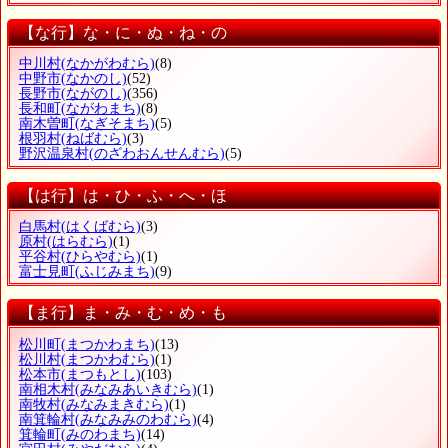
【な行】な・に・ぬ・ね・の
中川村
(なかがわむら)
(8)
中野市
(なかのし)
(52)
長野市
(ながのし)
(356)
長和町
(ながわまち)
(8)
南木曽町
(なぎそまち)
(5)
根羽村
(ねばむら)
(3)
野沢温泉村
(のざわおんせんむら)
(5)
【は行】は・ひ・ふ・へ・ほ
白馬村
(はくばむら)
(3)
原村
(はらむら)
(1)
平谷村
(ひらやむら)
(1)
富士見町
(ふじみまち)
(9)
【ま行】ま・み・む・め・も
松川町
(まつかわまち)
(13)
松川村
(まつかわむら)
(1)
松本市
(まつもとし)
(103)
南相木村
(みなみあいきむら)
(1)
南牧村
(みなみまきむら)
(1)
南箕輪村
(みなみみのわむら)
(4)
箕輪町
(みのわまち)
(14)