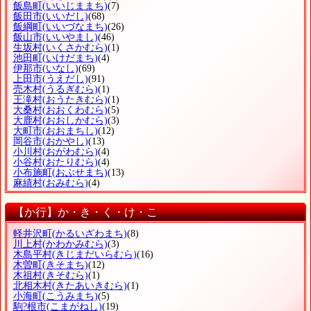
飯島町
(いいじままち)
(7)
飯田市
(いいだし)
(68)
飯綱町
(いいづなまち)
(26)
飯山市
(いいやまし)
(46)
生坂村
(いくさかむら)
(1)
池田町
(いけだまち)
(4)
伊那市
(いなし)
(69)
上田市
(うえだし)
(91)
売木村
(うるぎむら)
(1)
王滝村
(おうたきむら)
(1)
大桑村
(おおくわむら)
(5)
大鹿村
(おおしかむら)
(3)
大町市
(おおまちし)
(12)
岡谷市
(おかやし)
(13)
小川村
(おがわむら)
(4)
小谷村
(おたりむら)
(4)
小布施町
(おぶせまち)
(13)
麻績村
(おみむら)
(4)
【か行】か・き・く・け・こ
軽井沢町
(かるいざわまち)
(8)
川上村
(かわかみむら)
(3)
木島平村
(きじまだいらむら)
(16)
木曽町
(きそまち)
(12)
木祖村
(きそむら)
(1)
北相木村
(きたあいきむら)
(1)
小海町
(こうみまち)
(5)
駒?根市
(こまがねし)
(19)