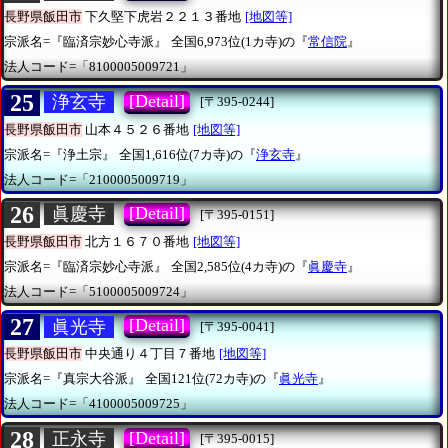
長野県飯田市
下久堅下虎岩２２１３番地
[地図等]
宗派名=『臨済宗妙心寺派』
全国6,973位(1カ寺)の『
常信院
』
法人コード=「8100005009721」
25
[Detail]
浄玄寺
[〒395-0244]
長野県飯田市
山本４５２６番地
[地図等]
宗派名=『浄土宗』
全国1,616位(7カ寺)の『
浄玄寺
』
法人コード=「2100005009719」
26
[Detail]
眞慶寺
[〒395-0151]
長野県飯田市
北方１６７０番地
[地図等]
宗派名=『臨済宗妙心寺派』
全国2,585位(4カ寺)の『
眞慶寺
』
法人コード=「5100005009724」
27
[Detail]
眞光寺
[〒395-0041]
長野県飯田市
中央通り４丁目７番地
[地図等]
宗派名=『真宗大谷派』
全国121位(72カ寺)の『
眞光寺
』
法人コード=「4100005009725」
28
[Detail]
正永寺
[〒395-0015]