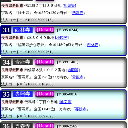
長野県飯田市
伝馬町２丁目３８番地
[地図等]
宗派名=『浄土宗』
全国37位(130カ寺)の『
西教寺
』
法人コード=「6100005009715」
33
[Detail]
西林寺
[〒395-0244]
長野県飯田市
山本３０４９番地
[地図等]
宗派名=『臨済宗妙心寺派』
全国148位(63カ寺)の『
西林寺
』
法人コード=「9100005009761」
34
[Detail]
青龍寺
[〒399-1401]
長野県飯田市
南信濃木沢１０２２番地
[地図等]
宗派名=『曹洞宗』
全国298位(37カ寺)の『
青龍寺
』
法人コード=「2100005010206」
35
[Detail]
専照寺
[〒395-0016]
長野県飯田市
伝馬町２丁目９番地
[地図等]
宗派名=『曹洞宗』
全国1,045位(11カ寺)の『
専照寺
』
法人コード=「8100005009762」
36
[Detail]
専養寺
[〒399-2565]