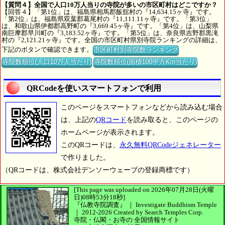
【質問４】全国で人口10万人当りの寺院が多いの市区町村はどこですか？
【回答４】「第1位」は、福島県相馬郡飯舘村の『14,634.15ヶ寺』です。
「第2位」は、福島県双葉郡葛尾村の『11,111.11ヶ寺』です。「第3位」
は、和歌山県伊都郡高野町の『3,669.45ヶ寺』です。「第4位」は、山梨県
南巨摩郡早川町の『3,183.52ヶ寺』です。「第5位」は、奈良県吉野郡黒滝
村の『2,121.21ヶ寺』です。全国の市区町村県別寺院ランキングの詳細は、
下記のボタンで確認できます。
市区町村別寺院数ランキング
寺院数順位(人口10万人当たり)
寺院数順位(面積100平方Km当たり)
QRCodeを使いスマートフォンで利用
このページをスマートフォンなどから読み込む場合
は、上記の
QRコード
を読み取ると、このページの
ホームページが表示されます。
このQRコードは、
永久無料QRCodeジェネレーター
で作りました。
（QRコードは、株式会社デンソーウェーブの登録商標です）
[This page was uploaded on 2026年07月28日(火曜
日)08時53分18秒]
『仏教寺院調査』 ｜ Investigate Buddhism Temple
｜
2012-2026
Created by
Search Temples Corp.
寺院・仏閣・お寺の
全国情報サイト