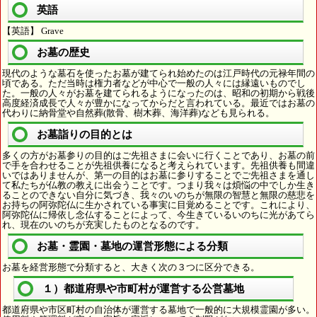
英語
【英語】 Grave
お墓の歴史
現代のような墓石を使ったお墓が建てられ始めたのは江戸時代の元禄年間の
頃である。ただ当時は権力者などが中心で一般の人々には縁遠いものでし
た。一般の人々がお墓を建てられるようになったのは、昭和の初期から戦後
高度経済成長で人々が豊かになってからだと言われている。最近ではお墓の
代わりに納骨堂や自然葬(散骨、樹木葬、海洋葬)なども見られる。
お墓詣りの目的とは
多くの方がお墓参りの目的はご先祖さまに会いに行くことであり、お墓の前
で手を合わせることが先祖供養になると考えられています。先祖供養も間違
いではありませんが、第一の目的はお墓に参りすることでご先祖さまを通し
て私たちが仏教の教えに出会うことです。つまり我々は煩悩の中でしか生き
ることのできない自分に気づき、我々のいのちが無限の智慧と無限の慈悲を
お持ちの阿弥陀仏に生かされている事実に目覚めることです。これにより、
阿弥陀仏に帰依し念仏することによって、今生きているいのちに光があてら
れ、現在のいのちが充実したものとなるのです。
お墓・霊園・墓地の運営形態による分類
お墓を経営形態で分類すると、大きく次の３つに区分できる。
１）都道府県や市町村が運営する公営墓地
都道府県や市区町村の自治体が運営する墓地で一般的に大規模霊園が多い。