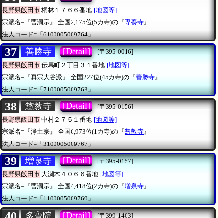
長野県飯田市
桐林１７６６番地
[地図等]
宗派名=『曹洞宗』
全国2,175位(5カ寺)の『
専養寺
』
法人コード=「6100005009764」
37
[Detail]
善勝寺
[〒395-0016]
長野県飯田市
伝馬町２丁目３１番地
[地図等]
宗派名=『真宗大谷派』
全国227位(45カ寺)の『
善勝寺
』
法人コード=「7100005009763」
38
[Detail]
惣教寺
[〒395-0156]
長野県飯田市
中村２７５１番地
[地図等]
宗派名=『浄土宗』
全国6,973位(1カ寺)の『
惣教寺
』
法人コード=「3100005009767」
39
[Detail]
増泉寺
[〒395-0157]
長野県飯田市
大瀬木４０６６番地
[地図等]
宗派名=『曹洞宗』
全国4,418位(2カ寺)の『
増泉寺
』
法人コード=「1100005009769」
40
[Detail]
多寶院
[〒399-1403]