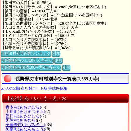
【飯田市の人口】＝101,581人
【飯田市の人口数ランキング】＝396位(全国1,866市区町村中)
【飯田市の面積】＝658.66平方Km
【飯田市の面積ランキング】＝121位(全国1,866市区町村中)
【飯田市の世帯数】＝37,694世帯
【飯田市の世帯数ランキング】＝428位(全国1,866市区町村中)
【人口１０万人当たりの寺院数】＝66.94カ寺
【１０Km四方当たりの寺院数】＝10.32カ寺
【１０万世帯当たりの寺院数】＝180.4カ寺
【人口当たりの寺院数順位】＝1,075位
【面積当たりの寺院数順位】＝1,276位
【世帯数当たりの寺院数順位】＝1,048位
市区町村別寺院数ランキング
別窓
寺院数順位(人口10万人当たり)
別窓
寺院数順位(面積100平方Km当たり)
別窓
長野県の市町村別寺院一覧表(1,555カ寺)
ぶりがな順
市町村コード順
寺院件数順
【あ行】あ・い・う・え・お
青木村
(あおきむら)
(3)
上松町
(あげまつまち)
(2)
朝日村
(あさひむら)
(2)
阿智村
(あちむら)
(7)
安曇野市
(あづみのし)
(35)
阿南町
(あなんちょう)
(8)