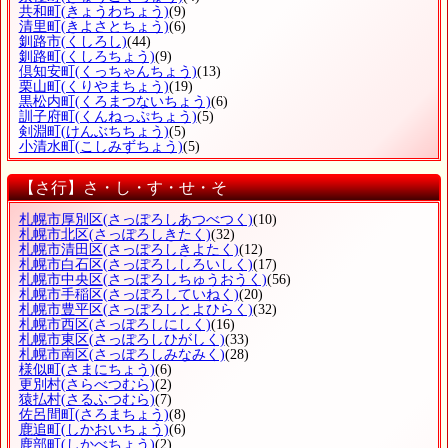
共和町
(きょうわちょう)
(9)
清里町
(きよさとちょう)
(6)
釧路市
(くしろし)
(44)
釧路町
(くしろちょう)
(9)
倶知安町
(くっちゃんちょう)
(13)
栗山町
(くりやまちょう)
(19)
黒松内町
(くろまつないちょう)
(6)
訓子府町
(くんねっぷちょう)
(5)
剣淵町
(けんぶちちょう)
(5)
小清水町
(こしみずちょう)
(5)
【さ行】さ・し・す・せ・そ
札幌市厚別区
(さっぽろしあつべつく)
(10)
札幌市北区
(さっぽろしきたく)
(32)
札幌市清田区
(さっぽろしきよたく)
(12)
札幌市白石区
(さっぽろししろいしく)
(17)
札幌市中央区
(さっぽろしちゅうおうく)
(56)
札幌市手稲区
(さっぽろしていねく)
(20)
札幌市豊平区
(さっぽろしとよひらく)
(32)
札幌市西区
(さっぽろしにしく)
(16)
札幌市東区
(さっぽろしひがしく)
(33)
札幌市南区
(さっぽろしみなみく)
(28)
様似町
(さまにちょう)
(6)
更別村
(さらべつむら)
(2)
猿払村
(さるふつむら)
(7)
佐呂間町
(さろまちょう)
(8)
鹿追町
(しかおいちょう)
(6)
鹿部町
(しかべちょう)
(2)