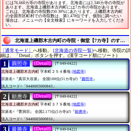
には76,660カ寺の寺院があります。北海道には2,340カ寺の寺院が
あります。北海道上磯郡木古内町には7カ寺の寺院があります。
これは、北海道の寺院数の0.30%にあたります。上磯郡木古内町
の全国市区町村での寺院数は、第1,478位です。個別に調べたい
場合は、メニューの【全文検索】にキーワードを入力してくださ
い。
北海道上磯郡木古内町の寺院・御堂【7カ寺】のすべて
〔通常モード〕
へ移動。
[北海道の寺院一覧]
へ移動。寺院の詳
細は、「Detail」ボタンを押す。(漢字コード順にソート)
1
[Detail]
圓照寺
[〒049-0422]
北海道上磯郡木古内町
字本町２５４番地
[地図等]
宗派名=『真宗大谷派』
全国188位(51カ寺)の『
圓照寺
』
法人コード=「9440005000843」
2
[Detail]
願應寺
[〒049-0422]
北海道上磯郡木古内町
字本町３７９番地
[地図等]
宗派名=『曹洞宗』
全国2,175位(5カ寺)の『
願應寺
』
法人コード=「9440005000810」
3
[Detail]
最勝寺
[〒049-0422]