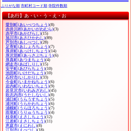
ぶりがな順
市町村コード順
寺院件数順
【あ行】あ・い・う・え・お
愛別町
(あいべつちょう)
(8)
赤井川村
(あかいがわむら)
(3)
赤平市
(あかびらし)
(15)
旭川市
(あさひかわし)
(89)
芦別市
(あしべつし)
(28)
足寄町
(あしょろちょう)
(7)
厚岸町
(あっけしちょう)
(14)
厚沢部町
(あっさぶちょう)
(6)
厚真町
(あつまちょう)
(4)
網走市
(あばしりし)
(15)
安平町
(あびらちょう)
(10)
池田町
(いけだちょう)
(10)
石狩市
(いしかりし)
(33)
今金町
(いまかねちょう)
(6)
岩内町
(いわないちょう)
(9)
岩見沢市
(いわみざわし)
(45)
歌志内市
(うたしないし)
(8)
浦臼町
(うらうすちょう)
(5)
浦河町
(うらかわちょう)
(6)
浦幌町
(うらほろちょう)
(7)
雨竜町
(うりゅうちょう)
(4)
枝幸町
(えさしちょう)
(12)
江差町
(えさしちょう)
(11)
恵庭市
(えにわし)
(8)
江別市
(えべつし)
(18)