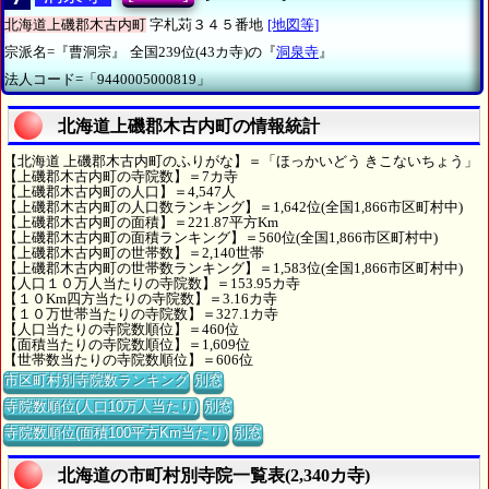
北海道上磯郡木古内町
字札苅３４５番地
[地図等]
宗派名=『曹洞宗』
全国239位(43カ寺)の『
洞泉寺
』
法人コード=「9440005000819」
北海道上磯郡木古内町の情報統計
【北海道 上磯郡木古内町のふりがな】＝「ほっかいどう きこないちょう」
【上磯郡木古内町の寺院数】＝7カ寺
【上磯郡木古内町の人口】＝4,547人
【上磯郡木古内町の人口数ランキング】＝1,642位(全国1,866市区町村中)
【上磯郡木古内町の面積】＝221.87平方Km
【上磯郡木古内町の面積ランキング】＝560位(全国1,866市区町村中)
【上磯郡木古内町の世帯数】＝2,140世帯
【上磯郡木古内町の世帯数ランキング】＝1,583位(全国1,866市区町村中)
【人口１０万人当たりの寺院数】＝153.95カ寺
【１０Km四方当たりの寺院数】＝3.16カ寺
【１０万世帯当たりの寺院数】＝327.1カ寺
【人口当たりの寺院数順位】＝460位
【面積当たりの寺院数順位】＝1,609位
【世帯数当たりの寺院数順位】＝606位
市区町村別寺院数ランキング
別窓
寺院数順位(人口10万人当たり)
別窓
寺院数順位(面積100平方Km当たり)
別窓
北海道の市町村別寺院一覧表(2,340カ寺)