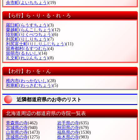
余市町
(よいちちょう)
(19)
【ら行】ら・り・る・れ・ろ
羅臼町
(らうすちょう)
(3)
蘭越町
(らんこしちょう)
(12)
陸別町
(りくべつちょう)
(6)
利尻町
(りしりちょう)
(7)
利尻富士町
(りしりふじちょう)
(11)
留寿都村
(るすつむら)
(4)
留萌市
(るもいし)
(14)
礼文町
(れぶんちょう)
(8)
【わ行】わ・を・ん
稚内市
(わっかないし)
(28)
和寒町
(わっさむちょう)
(5)
近隣都道府県のお寺のリスト
北海道周辺の都道府県の寺院一覧表
青森県の寺
(462)
岩手県の寺
(635)
宮城県の寺
(940)
秋田県の寺
(679)
山形県の寺
(1473)
福島県の寺
(1530)
茨城県の寺
(1275)
栃木県の寺
(983)