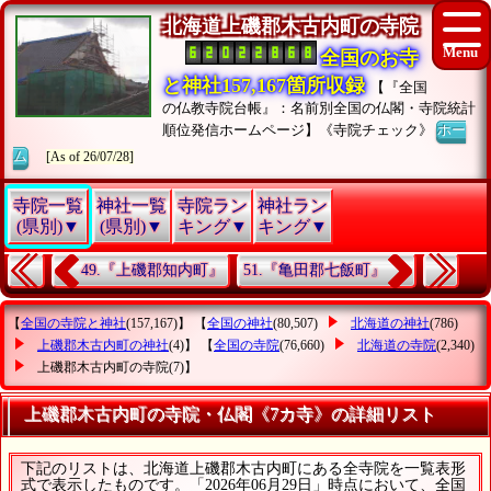
北海道上磯郡木古内町の寺院
全国のお寺
と神社157,167箇所収録
【『全国
の仏教寺院台帳』：名前別全国の仏閣・寺院統計
順位発信ホームページ】《寺院チェック》
ホー
ム
[As of 26/07/28]
寺院一覧
神社一覧
寺院ラン
神社ラン
(県別)▼
(県別)▼
キング▼
キング▼
49.『上磯郡知内町』
51.『亀田郡七飯町』
【
全国の寺院と神社
(157,167)】 【
全国の神社
(80,507)
北海道の神社
(786)
上磯郡木古内町の神社
(4)】 【
全国の寺院
(76,660)
北海道の寺院
(2,340)
上磯郡木古内町の寺院
(7)】
上磯郡木古内町の寺院・仏閣《7カ寺》の詳細リスト
下記のリストは、北海道上磯郡木古内町にある全寺院を一覧表形
式で表示したものです。「2026年06月29日」時点において、全国