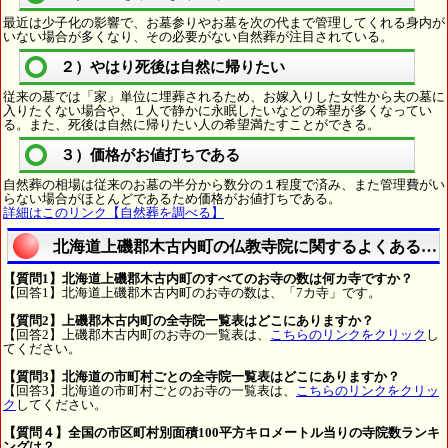
最近は少子化の影響で、お墓参りやお墓を次の代まで管理してくれる身内が
いない場合が多くなり、その必要がない自然葬が注目されている。
２）やはり死後は自然に帰りたい
従来の墓では「家」単位に埋葬されるため、お嫁入りした女性から夫の墓に
入りたくない場合や、１人で静かに永眠したいなどの希望が多くなってい
る。また、死後は自然に帰りたい人の希望満たすことができる。
３）価格がお値打ちである
自然葬の相場は従来のお墓の半分から数分の１程度で済み、また管理費がい
らない場合がほとんどであるため価格がお値打ちである。
詳細はこのリンク【自然葬を調べる】
北海道上磯郡木古内町の仏教寺院に関するよくある質
【質問1】北海道上磯郡木古内町のすべてのお寺の数は何カ寺ですか？
【回答1】北海道上磯郡木古内町のお寺の数は、「7カ寺」です。
【質問2】上磯郡木古内町の全寺院一覧表はどこにありますか？
【回答2】上磯郡木古内町のお寺の一覧表は、
こちらのリンクをクリック
し
てください。
【質問3】北海道の市町村ごとの全寺院一覧表はどこにありますか？
【回答3】北海道の市町村ごとのお寺の一覧表は、
こちらのリンクをクリッ
ク
してください。
【質問４】全国の市区町村別面積100平方キロメートル当りの寺院数ランキ
ングは？