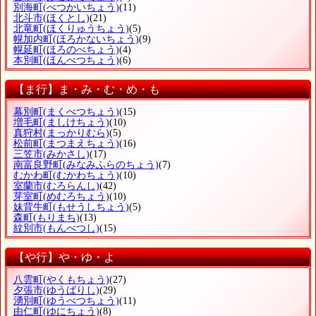
別海町
(べつかいちょう)
(11)
北斗市
(ほくとし)
(21)
北竜町
(ほくりゅうちょう)
(5)
幌加内町
(ほろかないちょう)
(9)
幌延町
(ほろのべちょう)
(4)
本別町
(ほんべつちょう)
(6)
【ま行】ま・み・む・め・も
幕別町
(まくべつちょう)
(15)
増毛町
(ましけちょう)
(10)
真狩村
(まっかりむら)
(5)
松前町
(まつまえちょう)
(16)
三笠市
(みかさし)
(17)
南富良野町
(みなみふらのちょう)
(7)
むかわ町
(むかわちょう)
(10)
室蘭市
(むろらんし)
(42)
芽室町
(めむろちょう)
(10)
妹背牛町
(もせうしちょう)
(5)
森町
(もりまち)
(13)
紋別市
(もんべつし)
(15)
【や行】や・ゆ・よ
八雲町
(やくもちょう)
(27)
夕張市
(ゆうばりし)
(29)
湧別町
(ゆうべつちょう)
(11)
由仁町
(ゆにちょう)
(8)