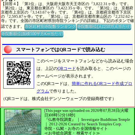
【回答４】「第1位」は、大阪府大阪市天王寺区の『3,822.31ヶ寺』です。
「第2位」は、東京都台東区の『3,422.35ヶ寺』です。「第3位」は、京都府
京都市上京区の『3,143.67ヶ寺』です。「第4位」は、京都府京都市下京区
の『2,595.87ヶ寺』です。「第5位」は、京都府京都市東山区の『2,232.62ヶ
寺』です。全国の市区町村県別寺院ランキングの詳細は、下記のボタンで確
認できます。
市区町村別寺院数ランキング
寺院数順位(人口10万人当たり)
寺院数順位(面積100平方Km当たり)
スマートフォンではQRコードで読み込む
このページをスマートフォンなどから読み込む場合
は、上記の
QRコード
を読み取ると、このページの
ホームページが表示されます。
このQRコードは、
簡単に作れるQRコード作成プロ
グラム
で作りました。
（QRコードは、株式会社デンソーウェーブの登録商標です）
[This page was uploaded on 2026年07月28日(火曜
日)08時52分18秒]
『仏教寺院調査』 ｜ Investigate Buddhism Temple
｜
2012-2026
Created by
Search Temples Corp.
寺院・仏閣・お寺の
全国情報サイト
≪お寺総合調査・
検索サイト≫