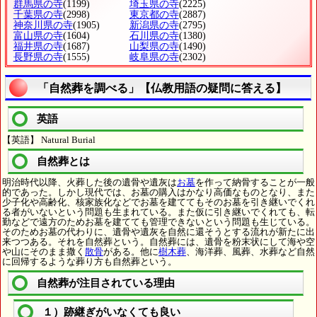
群馬県の寺
(1199)
埼玉県の寺
(2225)
千葉県の寺
(2998)
東京都の寺
(2887)
神奈川県の寺
(1905)
新潟県の寺
(2795)
富山県の寺
(1604)
石川県の寺
(1380)
福井県の寺
(1687)
山梨県の寺
(1490)
長野県の寺
(1555)
岐阜県の寺
(2302)
「自然葬を調べる」【仏教用語の疑問に答える】
英語
【英語】 Natural Burial
自然葬とは
明治時代以降、火葬した後の遺骨や遺灰は
お墓
を作って納骨することが一般
的であった。しかし現代では、お墓の購入はかなり高価なものとなり、また
少子化や高齢化、核家族化などでお墓を建ててもそのお墓を引き継いでくれ
る者がいないという問題も生まれている。また仮に引き継いでくれても、転
勤などで遠方のためお墓を建てても管理できないという問題も生じている。
そのためお墓の代わりに、遺骨や遺灰を自然に還そうとする流れが新たに出
来つつある。それを自然葬という。自然葬には、遺骨を粉末状にして海や空
や山にそのまま撒く
散骨
がある。他に
樹木葬
、海洋葬、風葬、水葬など自然
に回帰するような葬り方も自然葬という。
自然葬が注目されている理由
１）跡継ぎがいなくても良い