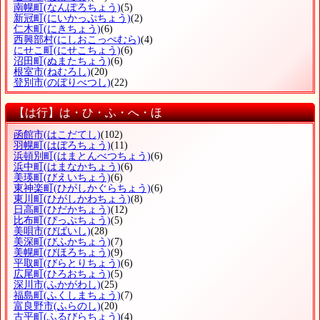
南幌町
(なんぽろちょう)
(5)
新冠町
(にいかっぷちょう)
(2)
仁木町
(にきちょう)
(6)
西興部村
(にしおこっぺむら)
(4)
にせこ町
(にせこちょう)
(6)
沼田町
(ぬまたちょう)
(6)
根室市
(ねむろし)
(20)
登別市
(のぼりべつし)
(22)
【は行】は・ひ・ふ・へ・ほ
函館市
(はこだてし)
(102)
羽幌町
(はぼろちょう)
(11)
浜頓別町
(はまとんべつちょう)
(6)
浜中町
(はまなかちょう)
(6)
美瑛町
(びえいちょう)
(6)
東神楽町
(ひがしかぐらちょう)
(6)
東川町
(ひがしかわちょう)
(8)
日高町
(ひだかちょう)
(12)
比布町
(ぴっぷちょう)
(5)
美唄市
(びばいし)
(28)
美深町
(びふかちょう)
(7)
美幌町
(びほろちょう)
(9)
平取町
(びらとりちょう)
(6)
広尾町
(ひろおちょう)
(5)
深川市
(ふかがわし)
(25)
福島町
(ふくしまちょう)
(7)
富良野市
(ふらのし)
(20)
古平町
(ふるびらちょう)
(4)