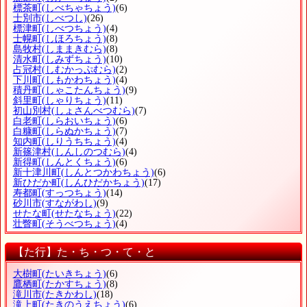
標茶町
(しべちゃちょう)
(6)
士別市
(しべつし)
(26)
標津町
(しべつちょう)
(4)
士幌町
(しほろちょう)
(8)
島牧村
(しままきむら)
(8)
清水町
(しみずちょう)
(10)
占冠村
(しむかっぷむら)
(2)
下川町
(しもかわちょう)
(4)
積丹町
(しゃこたんちょう)
(9)
斜里町
(しゃりちょう)
(11)
初山別村
(しょさんべつむら)
(7)
白老町
(しらおいちょう)
(6)
白糠町
(しらぬかちょう)
(7)
知内町
(しりうちちょう)
(4)
新篠津村
(しんしのつむら)
(4)
新得町
(しんとくちょう)
(6)
新十津川町
(しんとつかわちょう)
(6)
新ひだか町
(しんひだかちょう)
(17)
寿都町
(すっつちょう)
(14)
砂川市
(すながわし)
(9)
せたな町
(せたなちょう)
(22)
壮瞥町
(そうべつちょう)
(4)
【た行】た・ち・つ・て・と
大樹町
(たいきちょう)
(6)
鷹栖町
(たかすちょう)
(8)
滝川市
(たきかわし)
(18)
滝上町
(たきのうえちょう)
(6)