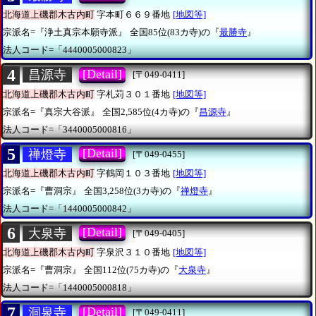
北海道上磯郡木古内町
字本町６６９番地
[地図等]
宗派名=『浄土真宗本願寺派』
全国85位(83カ寺)の『
最勝寺
』
法人コード=「4440005000823」
4
[Detail]
昌源寺
[〒049-0411]
北海道上磯郡木古内町
字札苅３０１番地
[地図等]
宗派名=『真宗大谷派』
全国2,585位(4カ寺)の『
昌源寺
』
法人コード=「3440005000816」
5
[Detail]
禅燈寺
[〒049-0455]
北海道上磯郡木古内町
字鶴岡１０３番地
[地図等]
宗派名=『曹洞宗』
全国3,258位(3カ寺)の『
禅燈寺
』
法人コード=「1440005000842」
6
[Detail]
大泉寺
[〒049-0405]
北海道上磯郡木古内町
字泉沢３１０番地
[地図等]
宗派名=『曹洞宗』
全国112位(75カ寺)の『
大泉寺
』
法人コード=「1440005000818」
7
[Detail]
洞泉寺
[〒049-0411]