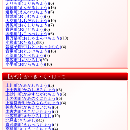
えりも町
(えりもちょう)
(6)
遠軽町
(えんがるちょう)
(16)
遠別町
(えんべつちょう)
(6)
雄武町
(おうむちょう)
(7)
大空町
(おおぞらちょう)
(10)
奥尻町
(おくしりちょう)
(7)
置戸町
(おけとちょう)
(6)
興部町
(おこっぺちょう)
(6)
長万部町
(おしゃまんべちょう)
(10)
小樽市
(おたるし)
(80)
音威子府村
(おといねっぷむら)
(4)
音更町
(おとふけちょう)
(16)
乙部町
(おとべちょう)
(7)
帯広市
(おびひろし)
(30)
小平町
(おびらちょう)
(10)
【か行】か・き・く・け・こ
上川町
(かみかわちょう)
(5)
上士幌町
(かみしほろちょう)
(6)
上砂川町
(かみすながわちょう)
(6)
上の国町
(かみのくにちょう)
(6)
上富良野町
(かみふらのちょう)
(4)
神恵内村
(かもえないむら)
(6)
木古内町
(きこないちょう)
(7)
北広島市
(きたひろしまし)
(10)
北見市
(きたみし)
(43)
喜茂別町
(きもべつちょう)
(4)
京極町
(きょうごくちょう)
(4)