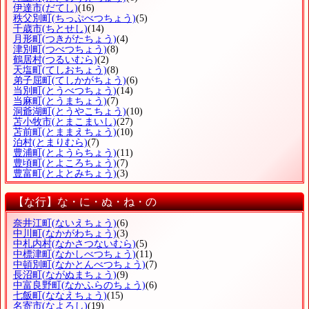
伊達市
(だてし)
(16)
秩父別町
(ちっぷべつちょう)
(5)
千歳市
(ちとせし)
(14)
月形町
(つきがたちょう)
(4)
津別町
(つべつちょう)
(8)
鶴居村
(つるいむら)
(2)
天塩町
(てしおちょう)
(8)
弟子屈町
(てしかがちょう)
(6)
当別町
(とうべつちょう)
(14)
当麻町
(とうまちょう)
(7)
洞爺湖町
(とうやこちょう)
(10)
苫小牧市
(とまこまいし)
(27)
苫前町
(とままえちょう)
(10)
泊村
(とまりむら)
(7)
豊浦町
(とようらちょう)
(11)
豊頃町
(とよころちょう)
(7)
豊富町
(とよとみちょう)
(3)
【な行】な・に・ぬ・ね・の
奈井江町
(ないえちょう)
(6)
中川町
(なかがわちょう)
(3)
中札内村
(なかさつないむら)
(5)
中標津町
(なかしべつちょう)
(11)
中頓別町
(なかとんべつちょう)
(7)
長沼町
(ながぬまちょう)
(9)
中富良野町
(なかふらのちょう)
(6)
七飯町
(ななえちょう)
(15)
名寄市
(なよろし)
(19)