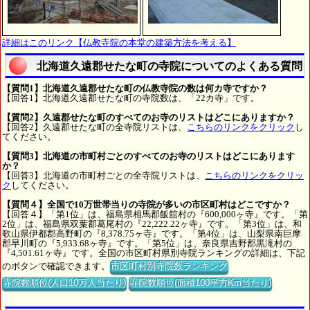
詳細はこのリンク【仏教寺院の本堂の建築方法を考える】
北海道久遠郡せたな町の寺院についてのよくある質問
【質問1】北海道久遠郡せたな町の仏教寺院の数は何カ寺ですか？
【回答1】北海道久遠郡せたな町の寺院数は、「22カ寺」です。
【質問2】久遠郡せたな町のすべてのお寺のリストはどこにありますか？
【回答2】久遠郡せたな町の全寺院リストは、
こちらのリンクをクリック
し
てください。
【質問3】北海道の市町村ごとのすべてのお寺のリストはどこにあります
か？
【回答3】北海道の市町村ごとの全寺院リストは、
こちらのリンクをクリッ
ク
してください。
【質問４】全国で10万世帯当りの寺院が多いの市区町村はどこですか？
【回答４】「第1位」は、福島県相馬郡飯舘村の『600,000ヶ寺』です。「第
2位」は、福島県双葉郡葛尾村の『22,222.22ヶ寺』です。「第3位」は、和
歌山県伊都郡高野町の『8,378.75ヶ寺』です。「第4位」は、山梨県南巨摩
郡早川町の『5,933.68ヶ寺』です。「第5位」は、奈良県吉野郡黒滝村の
『4,501.61ヶ寺』です。全国の市区町村県別寺院ランキングの詳細は、下記
のボタンで確認できます。
市区町村別寺院数ランキング
寺院数順位(人口10万人当たり)
寺院数順位(面積100平方Km当たり)