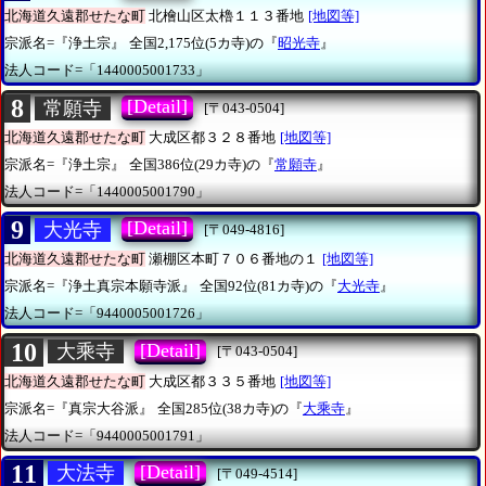
北海道久遠郡せたな町
北檜山区太櫓１１３番地
[地図等]
宗派名=『浄土宗』
全国2,175位(5カ寺)の『
昭光寺
』
法人コード=「1440005001733」
8
[Detail]
常願寺
[〒043-0504]
北海道久遠郡せたな町
大成区都３２８番地
[地図等]
宗派名=『浄土宗』
全国386位(29カ寺)の『
常願寺
』
法人コード=「1440005001790」
9
[Detail]
大光寺
[〒049-4816]
北海道久遠郡せたな町
瀬棚区本町７０６番地の１
[地図等]
宗派名=『浄土真宗本願寺派』
全国92位(81カ寺)の『
大光寺
』
法人コード=「9440005001726」
10
[Detail]
大乘寺
[〒043-0504]
北海道久遠郡せたな町
大成区都３３５番地
[地図等]
宗派名=『真宗大谷派』
全国285位(38カ寺)の『
大乘寺
』
法人コード=「9440005001791」
11
[Detail]
大法寺
[〒049-4514]