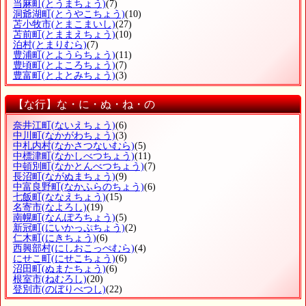
当麻町
(とうまちょう)
(7)
洞爺湖町
(とうやこちょう)
(10)
苫小牧市
(とまこまいし)
(27)
苫前町
(とままえちょう)
(10)
泊村
(とまりむら)
(7)
豊浦町
(とようらちょう)
(11)
豊頃町
(とよころちょう)
(7)
豊富町
(とよとみちょう)
(3)
【な行】な・に・ぬ・ね・の
奈井江町
(ないえちょう)
(6)
中川町
(なかがわちょう)
(3)
中札内村
(なかさつないむら)
(5)
中標津町
(なかしべつちょう)
(11)
中頓別町
(なかとんべつちょう)
(7)
長沼町
(ながぬまちょう)
(9)
中富良野町
(なかふらのちょう)
(6)
七飯町
(ななえちょう)
(15)
名寄市
(なよろし)
(19)
南幌町
(なんぽろちょう)
(5)
新冠町
(にいかっぷちょう)
(2)
仁木町
(にきちょう)
(6)
西興部村
(にしおこっぺむら)
(4)
にせこ町
(にせこちょう)
(6)
沼田町
(ぬまたちょう)
(6)
根室市
(ねむろし)
(20)
登別市
(のぼりべつし)
(22)