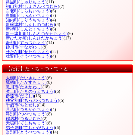
斜里町
(しゃりちょう)
(11)
初山別村
(しょさんべつむら)
(7)
白老町
(しらおいちょう)
(6)
白糠町
(しらぬかちょう)
(7)
知内町
(しりうちちょう)
(4)
新篠津村
(しんしのつむら)
(4)
新得町
(しんとくちょう)
(6)
新十津川町
(しんとつかわちょう)
(6)
新ひだか町
(しんひだかちょう)
(17)
寿都町
(すっつちょう)
(14)
砂川市
(すながわし)
(9)
せたな町
(せたなちょう)
(22)
壮瞥町
(そうべつちょう)
(4)
【た行】た・ち・つ・て・と
大樹町
(たいきちょう)
(6)
鷹栖町
(たかすちょう)
(8)
滝川市
(たきかわし)
(18)
滝上町
(たきのうえちょう)
(6)
伊達市
(だてし)
(16)
秩父別町
(ちっぷべつちょう)
(5)
千歳市
(ちとせし)
(14)
月形町
(つきがたちょう)
(4)
津別町
(つべつちょう)
(8)
鶴居村
(つるいむら)
(2)
天塩町
(てしおちょう)
(8)
弟子屈町
(てしかがちょう)
(6)
当別町
(とうべつちょう)
(14)