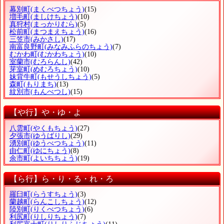
幕別町
(まくべつちょう)
(15)
増毛町
(ましけちょう)
(10)
真狩村
(まっかりむら)
(5)
松前町
(まつまえちょう)
(16)
三笠市
(みかさし)
(17)
南富良野町
(みなみふらのちょう)
(7)
むかわ町
(むかわちょう)
(10)
室蘭市
(むろらんし)
(42)
芽室町
(めむろちょう)
(10)
妹背牛町
(もせうしちょう)
(5)
森町
(もりまち)
(13)
紋別市
(もんべつし)
(15)
【や行】や・ゆ・よ
八雲町
(やくもちょう)
(27)
夕張市
(ゆうばりし)
(29)
湧別町
(ゆうべつちょう)
(11)
由仁町
(ゆにちょう)
(8)
余市町
(よいちちょう)
(19)
【ら行】ら・り・る・れ・ろ
羅臼町
(らうすちょう)
(3)
蘭越町
(らんこしちょう)
(12)
陸別町
(りくべつちょう)
(6)
利尻町
(りしりちょう)
(7)