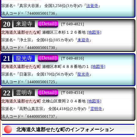
宗派名=『真宗大谷派』
全国3,258位(3カ寺)の『
法覚寺
』
法人コード=「7440005001736」
20
[Detail]
来迎寺
[〒049-4821]
北海道久遠郡せたな町
瀬棚区三本杉１２６番地
[地図等]
宗派名=『浄土宗』
全国61位(105カ寺)の『
来迎寺
』
法人コード=「4440005001730」
21
[Detail]
龍光寺
[〒049-4816]
北海道久遠郡せたな町
瀬棚区本町４８８番地の１
[地図等]
宗派名=『日蓮宗』
全国170位(56カ寺)の『
龍光寺
』
法人コード=「1440005001725」
22
[Detail]
霊明寺
[〒049-4514]
北海道久遠郡せたな町
北檜山区豊岡２０４番地
[地図等]
宗派名=『高野山真言宗』
全国4,418位(2カ寺)の『
霊明寺
』
法人コード=「6440005001737」
北海道久遠郡せたな町のインフォメーション