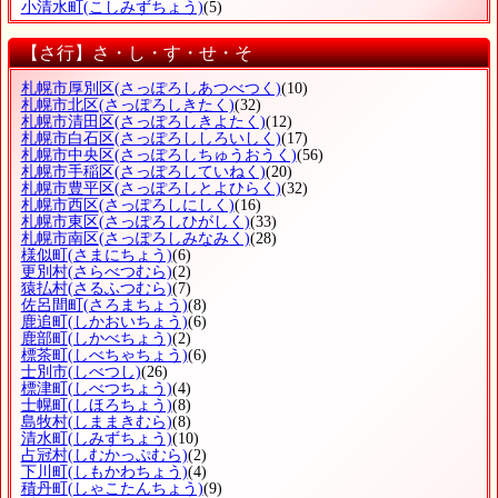
小清水町
(こしみずちょう)
(5)
【さ行】さ・し・す・せ・そ
札幌市厚別区
(さっぽろしあつべつく)
(10)
札幌市北区
(さっぽろしきたく)
(32)
札幌市清田区
(さっぽろしきよたく)
(12)
札幌市白石区
(さっぽろししろいしく)
(17)
札幌市中央区
(さっぽろしちゅうおうく)
(56)
札幌市手稲区
(さっぽろしていねく)
(20)
札幌市豊平区
(さっぽろしとよひらく)
(32)
札幌市西区
(さっぽろしにしく)
(16)
札幌市東区
(さっぽろしひがしく)
(33)
札幌市南区
(さっぽろしみなみく)
(28)
様似町
(さまにちょう)
(6)
更別村
(さらべつむら)
(2)
猿払村
(さるふつむら)
(7)
佐呂間町
(さろまちょう)
(8)
鹿追町
(しかおいちょう)
(6)
鹿部町
(しかべちょう)
(2)
標茶町
(しべちゃちょう)
(6)
士別市
(しべつし)
(26)
標津町
(しべつちょう)
(4)
士幌町
(しほろちょう)
(8)
島牧村
(しままきむら)
(8)
清水町
(しみずちょう)
(10)
占冠村
(しむかっぷむら)
(2)
下川町
(しもかわちょう)
(4)
積丹町
(しゃこたんちょう)
(9)