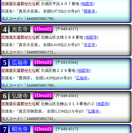
北海道久遠郡せたな町
大成区平浜４０７番地
[地図等]
宗派名=『真宗大谷派』
全国6,973位(1カ寺)の『
開眞寺
』
法人コード=「4440005001796」
4
[Detail]
光玄寺
[〒049-4517]
北海道久遠郡せたな町
北檜山区太櫓３８８番地
[地図等]
宗派名=『真宗大谷派』
全国4,418位(2カ寺)の『
光玄寺
』
法人コード=「3440005001731」
5
[Detail]
広福寺
[〒043-0504]
北海道久遠郡せたな町
大成区都２２６番地
[地図等]
宗派名=『曹洞宗』
全国1,429位(8カ寺)の『
広福寺
』
法人コード=「3440005001789」
6
[Detail]
弘隆寺
[〒049-4501]
北海道久遠郡せたな町
北檜山区北檜山３１３番地の２
[地図等]
宗派名=『真言宗御室派』
全国3,258位(3カ寺)の『
弘隆寺
』
法人コード=「1440005001741」
7
[Detail]
昭光寺
[〒049-4517]