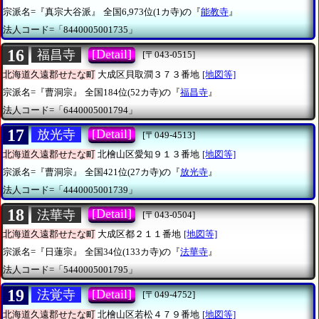
宗派名=『真宗大谷派』
全国6,973位(1カ寺)の『
能教寺
』
法人コード=「8440005001735」
16
[Detail]
福昌寺
[〒043-0515]
北海道久遠郡せたな町
大成区貝取澗３７３番地
[地図等]
宗派名=『曹洞宗』
全国184位(52カ寺)の『
福昌寺
』
法人コード=「6440005001794」
17
[Detail]
放光寺
[〒049-4513]
北海道久遠郡せたな町
北檜山区愛知９１３番地
[地図等]
宗派名=『曹洞宗』
全国421位(27カ寺)の『
放光寺
』
法人コード=「4440005001739」
18
[Detail]
法華寺
[〒043-0504]
北海道久遠郡せたな町
大成区都２１１番地
[地図等]
宗派名=『日蓮宗』
全国34位(133カ寺)の『
法華寺
』
法人コード=「5440005001795」
19
[Detail]
法覚寺
[〒049-4752]
北海道久遠郡せたな町
北檜山区若松４７９番地
[地図等]