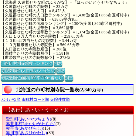
【北海道 久遠郡せたな町のふりがな】＝「ほっかいどう せたなちょう」
【久遠郡せたな町の寺院数】＝22カ寺
【久遠郡せたな町の人口】＝8,473人
【久遠郡せたな町の人口数ランキング】＝1,438位(全国1,866市区町村中)
【久遠郡せたな町の面積】＝638.69平方Km
【久遠郡せたな町の面積ランキング】＝130位(全国1,866市区町村中)
【久遠郡せたな町の世帯数】＝3,862世帯
【久遠郡せたな町の世帯数ランキング】＝1,374位(全国1,866市区町村中)
【人口１０万人当たりの寺院数】＝259.65カ寺
【１０Km四方当たりの寺院数】＝3.44カ寺
【１０万世帯当たりの寺院数】＝569.65カ寺
【人口当たりの寺院数順位】＝208位
【面積当たりの寺院数順位】＝1,581位
【世帯数当たりの寺院数順位】＝278位
市区町村別寺院数ランキング
別窓
寺院数順位(人口10万人当たり)
別窓
寺院数順位(面積100平方Km当たり)
別窓
北海道の市町村別寺院一覧表(2,340カ寺)
ぶりがな順
市町村コード順
寺院件数順
【あ行】あ・い・う・え・お
愛別町
(あいべつちょう)
(8)
赤井川村
(あかいがわむら)
(3)
赤平市
(あかびらし)
(15)
旭川市
(あさひかわし)
(89)