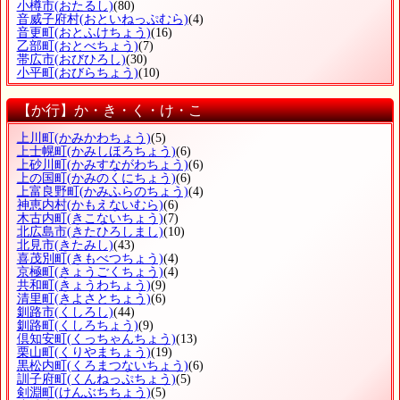
小樽市
(おたるし)
(80)
音威子府村
(おといねっぷむら)
(4)
音更町
(おとふけちょう)
(16)
乙部町
(おとべちょう)
(7)
帯広市
(おびひろし)
(30)
小平町
(おびらちょう)
(10)
【か行】か・き・く・け・こ
上川町
(かみかわちょう)
(5)
上士幌町
(かみしほろちょう)
(6)
上砂川町
(かみすながわちょう)
(6)
上の国町
(かみのくにちょう)
(6)
上富良野町
(かみふらのちょう)
(4)
神恵内村
(かもえないむら)
(6)
木古内町
(きこないちょう)
(7)
北広島市
(きたひろしまし)
(10)
北見市
(きたみし)
(43)
喜茂別町
(きもべつちょう)
(4)
京極町
(きょうごくちょう)
(4)
共和町
(きょうわちょう)
(9)
清里町
(きよさとちょう)
(6)
釧路市
(くしろし)
(44)
釧路町
(くしろちょう)
(9)
倶知安町
(くっちゃんちょう)
(13)
栗山町
(くりやまちょう)
(19)
黒松内町
(くろまつないちょう)
(6)
訓子府町
(くんねっぷちょう)
(5)
剣淵町
(けんぶちちょう)
(5)