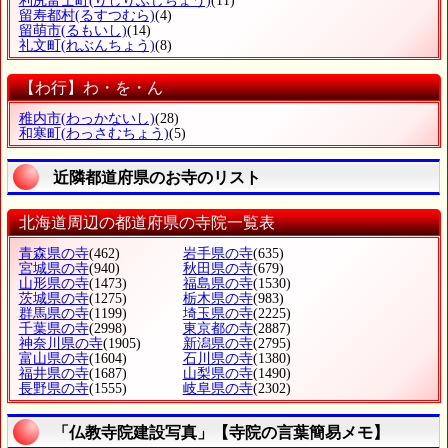
利尻富士町
(りしりふじちょう)
(11)
留寿都村
(るすつむら)
(4)
留萌市
(るもいし)
(14)
礼文町
(れぶんちょう)
(8)
【わ行】わ・を・ん
稚内市
(わっかないし)
(28)
和寒町
(わっさむちょう)
(5)
近隣都道府県のお寺のリスト
北海道周辺の都道府県の寺院一覧表
青森県の寺
(462)
岩手県の寺
(635)
宮城県の寺
(940)
秋田県の寺
(679)
山形県の寺
(1473)
福島県の寺
(1530)
茨城県の寺
(1275)
栃木県の寺
(983)
群馬県の寺
(1199)
埼玉県の寺
(2225)
千葉県の寺
(2998)
東京都の寺
(2887)
神奈川県の寺
(1905)
新潟県の寺
(2795)
富山県の寺
(1604)
石川県の寺
(1380)
福井県の寺
(1687)
山梨県の寺
(1490)
長野県の寺
(1555)
岐阜県の寺
(2302)
「仏教寺院建設写真」【寺院の言葉簡易メモ】