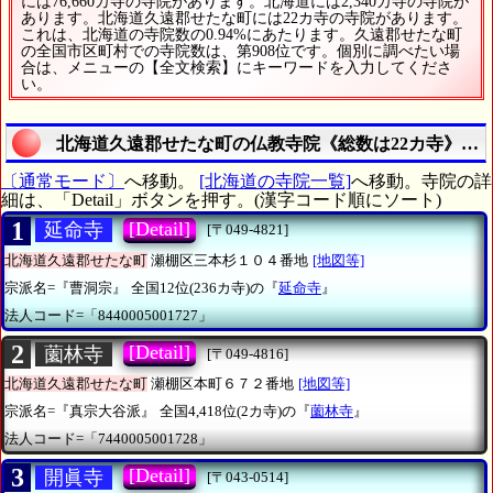
には76,660カ寺の寺院があります。北海道には2,340カ寺の寺院が
あります。北海道久遠郡せたな町には22カ寺の寺院があります。
これは、北海道の寺院数の0.94%にあたります。久遠郡せたな町
の全国市区町村での寺院数は、第908位です。個別に調べたい場
合は、メニューの【全文検索】にキーワードを入力してくださ
い。
北海道久遠郡せたな町の仏教寺院《総数は22カ寺》を
〔通常モード〕
へ移動。
[北海道の寺院一覧]
へ移動。寺院の詳
細は、「Detail」ボタンを押す。(漢字コード順にソート)
1
[Detail]
延命寺
[〒049-4821]
北海道久遠郡せたな町
瀬棚区三本杉１０４番地
[地図等]
宗派名=『曹洞宗』
全国12位(236カ寺)の『
延命寺
』
法人コード=「8440005001727」
2
[Detail]
薗林寺
[〒049-4816]
北海道久遠郡せたな町
瀬棚区本町６７２番地
[地図等]
宗派名=『真宗大谷派』
全国4,418位(2カ寺)の『
薗林寺
』
法人コード=「7440005001728」
3
[Detail]
開眞寺
[〒043-0514]