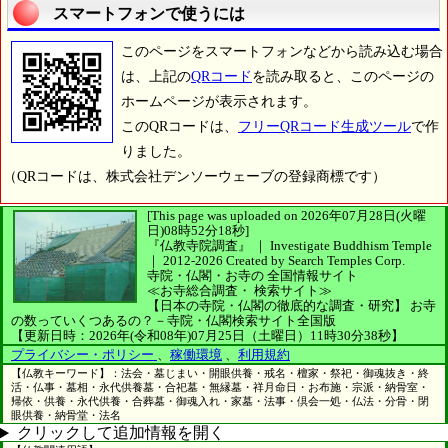
スマートフォンで使うには
このページをスマートフォンなどから読み込む場合
は、上記の
QRコード
を読み取ると、このページの
ホームページが表示されます。
このQRコードは、
フリーQRコード生成ツール
で作
りました。
（QRコードは、株式会社デンソーウェーブの登録商標です）
[This page was uploaded on 2026年07月28日(火曜
日)08時52分18秒]
『仏教寺院調査』 ｜ Investigate Buddhism Temple
｜
2012-2026
Created by
Search Temples Corp.
寺院・仏閣・お寺の
全国情報サイト
≪お寺総合調査・
検索サイト≫
【日本の寺院・仏閣の徹底的な調査・研究】
お寺
の数っていくつあるの？－寺院・仏閣検索サイト全国版
【更新日時：2026年(令和08年)07月25日（土曜日）11時30分38秒】
プライバシー・ポリシー
、
稼働環境
、
利用規約
【仏教キーワード】：法会・墓じまい・開眼供養・戒名・檀家・祭祀・御魂抜き・終
活・仏事・墓相・永代供養墓・合祀墓・無縁墓・祥月命日・お布施・宗派・納骨室・
帰依・供養・永代供養・合葬墓・御魂入れ・家墓・法事・倶会一処・仏法・分骨・閉
眼供養・納骨堂・法名
クリックして追加情報を開く