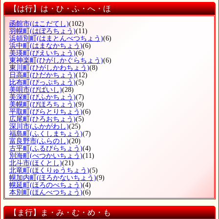
【は行】は・ひ・ふ・へ・ほ
函館市
(はこだてし)
(102)
羽幌町
(はぼろちょう)
(11)
浜頓別町
(はまとんべつちょう)
(6)
浜中町
(はまなかちょう)
(6)
美瑛町
(びえいちょう)
(6)
東神楽町
(ひがしかぐらちょう)
(6)
東川町
(ひがしかわちょう)
(8)
日高町
(ひだかちょう)
(12)
比布町
(ぴっぷちょう)
(5)
美唄市
(びばいし)
(28)
美深町
(びふかちょう)
(7)
美幌町
(びほろちょう)
(9)
平取町
(びらとりちょう)
(6)
広尾町
(ひろおちょう)
(5)
深川市
(ふかがわし)
(25)
福島町
(ふくしまちょう)
(7)
富良野市
(ふらのし)
(20)
古平町
(ふるびらちょう)
(4)
別海町
(べつかいちょう)
(11)
北斗市
(ほくとし)
(21)
北竜町
(ほくりゅうちょう)
(5)
幌加内町
(ほろかないちょう)
(9)
幌延町
(ほろのべちょう)
(4)
本別町
(ほんべつちょう)
(6)
【ま行】ま・み・む・め・も