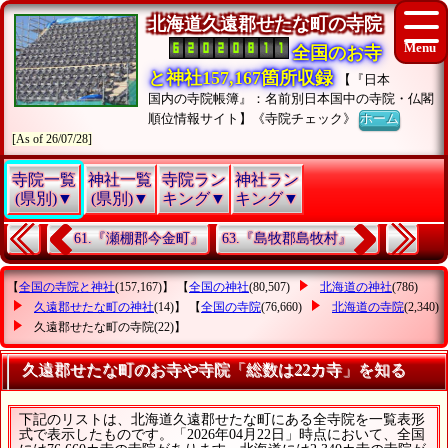
北海道久遠郡せたな町の寺院
全国のお寺
と神社157,167箇所収録
【『日本
国内の寺院帳簿』：名前別日本国中の寺院・仏閣
順位情報サイト】《寺院チェック》
ホーム
[As of 26/07/28]
寺院一覧
神社一覧
寺院ラン
神社ラン
(県別)▼
(県別)▼
キング▼
キング▼
61.『瀬棚郡今金町』
63.『島牧郡島牧村』
【
全国の寺院と神社
(157,167)】 【
全国の神社
(80,507)
北海道の神社
(786)
久遠郡せたな町の神社
(14)】 【
全国の寺院
(76,660)
北海道の寺院
(2,340)
久遠郡せたな町の寺院
(22)】
久遠郡せたな町のお寺や寺院「総数は22カ寺」を知る
下記のリストは、北海道久遠郡せたな町にある全寺院を一覧表形
式で表示したものです。「2026年04月22日」時点において、全国