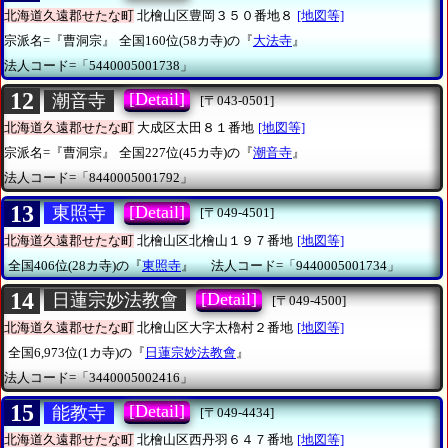
北海道久遠郡せたな町
北檜山区豊岡３５０番地８
[地図等]
宗派名=『曹洞宗』
全国160位(58カ寺)の『
大法寺
』
法人コード=「5440005001738」
12
[Detail]
潮音寺
[〒043-0501]
北海道久遠郡せたな町
大成区太田８１番地
[地図等]
宗派名=『曹洞宗』
全国227位(45カ寺)の『
潮音寺
』
法人コード=「8440005001792」
13
[Detail]
東照寺
[〒049-4501]
北海道久遠郡せたな町
北檜山区北檜山１９７番地
[地図等]
全国406位(28カ寺)の『
東照寺
』
法人コード=「9440005001734」
14
[Detail]
日蓮宗妙法教會
[〒049-4500]
北海道久遠郡せたな町
北檜山区大字太櫓村２番地
[地図等]
全国6,973位(1カ寺)の『
日蓮宗妙法教會
』
法人コード=「3440005002416」
15
[Detail]
能教寺
[〒049-4434]
北海道久遠郡せたな町
北檜山区西丹羽６４７番地
[地図等]