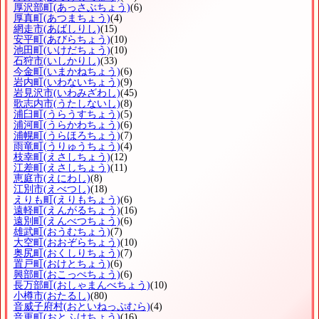
厚沢部町
(あっさぶちょう)
(6)
厚真町
(あつまちょう)
(4)
網走市
(あばしりし)
(15)
安平町
(あびらちょう)
(10)
池田町
(いけだちょう)
(10)
石狩市
(いしかりし)
(33)
今金町
(いまかねちょう)
(6)
岩内町
(いわないちょう)
(9)
岩見沢市
(いわみざわし)
(45)
歌志内市
(うたしないし)
(8)
浦臼町
(うらうすちょう)
(5)
浦河町
(うらかわちょう)
(6)
浦幌町
(うらほろちょう)
(7)
雨竜町
(うりゅうちょう)
(4)
枝幸町
(えさしちょう)
(12)
江差町
(えさしちょう)
(11)
恵庭市
(えにわし)
(8)
江別市
(えべつし)
(18)
えりも町
(えりもちょう)
(6)
遠軽町
(えんがるちょう)
(16)
遠別町
(えんべつちょう)
(6)
雄武町
(おうむちょう)
(7)
大空町
(おおぞらちょう)
(10)
奥尻町
(おくしりちょう)
(7)
置戸町
(おけとちょう)
(6)
興部町
(おこっぺちょう)
(6)
長万部町
(おしゃまんべちょう)
(10)
小樽市
(おたるし)
(80)
音威子府村
(おといねっぷむら)
(4)
音更町
(おとふけちょう)
(16)