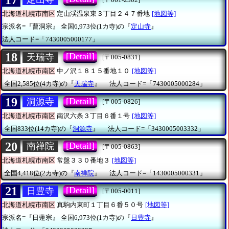
北海道札幌市南区
定山渓温泉東３丁目２４７番地
[地図等]
宗派名=『曹洞宗』
全国6,973位(1カ寺)の『
定山寺
』
法人コード=「7430005000177」
18
[Detail]
天瑞寺
[〒005-0831]
北海道札幌市南区
中ノ沢１８１５番地１０
[地図等]
全国2,585位(4カ寺)の『
天瑞寺
』
法人コード=「7430005000284」
19
[Detail]
洞源寺
[〒005-0826]
北海道札幌市南区
南沢六条３丁目６番１号
[地図等]
全国833位(14カ寺)の『
洞源寺
』
法人コード=「3430005003332」
20
[Detail]
南禅院
[〒005-0863]
北海道札幌市南区
常盤３３０番地３
[地図等]
全国4,418位(2カ寺)の『
南禅院
』
法人コード=「1430005000331」
21
[Detail]
日豊寺
[〒005-0011]
北海道札幌市南区
真駒内東町１丁目６番５０号
[地図等]
宗派名=『日蓮宗』
全国6,973位(1カ寺)の『
日豊寺
』