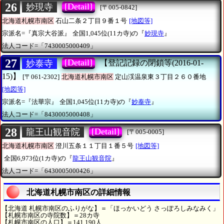
26
[Detail]
妙現寺
[〒005-0842]
北海道札幌市南区
石山二条２丁目９番１号
[地図等]
宗派名=『真宗大谷派』
全国1,045位(11カ寺)の『
妙現寺
』
法人コード=「7430005000409」
27
[Detail]
妙泰寺
【登記記録の閉鎖等(2016-01-
15)】
[〒061-2302]
北海道札幌市南区
定山渓温泉東３丁目２６０番地
[地図等]
宗派名=『法華宗』
全国1,045位(11カ寺)の『
妙泰寺
』
法人コード=「8430005000408」
28
[Detail]
龍王山観音院
[〒005-0005]
北海道札幌市南区
澄川五条１１丁目１番５号
[地図等]
全国6,973位(1カ寺)の『
龍王山観音院
』
法人コード=「6430005000426」
北海道札幌市南区の詳細情報
【北海道 札幌市南区のふりがな】＝「ほっかいどう さっぽろしみなみく」
【札幌市南区の寺院数】＝28カ寺
【札幌市南区の人口】＝141,190人