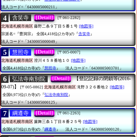
法人コード=「6430005000211」
4
[Detail]
含笑寺
[〒061-2282]
北海道札幌市南区
藤野二条９丁目５番１号
[地図等]
宗派名=『曹洞宗』
全国4,418位(2カ寺)の『
含笑寺
』
法人コード=「3430005000049」
5
[Detail]
慧照寺
[〒005-0007]
北海道札幌市南区
澄川４５８番地１０
[地図等]
全国4,418位(2カ寺)の『
慧照寺
』
法人コード=「6430005003701」
6
[Detail]
弘法寺南別院
【登記記録の閉鎖等(2016-
09-07)】
[〒005-0862]
北海道札幌市南区
滝野３２６番地２
[地図等]
全国6,973位(1カ寺)の『
弘法寺南別院
』
法人コード=「1430005000125」
7
[Detail]
綱遵寺
[〒061-2263]
北海道札幌市南区
簾舞三条１丁目８番２５号
[地図等]
全国6,973位(1カ寺)の『
綱遵寺
』
法人コード=「6430005000120」