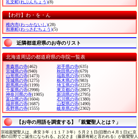
礼文町
(れぶんちょう)
(8)
【わ行】わ・を・ん
稚内市
(わっかないし)
(28)
和寒町
(わっさむちょう)
(5)
近隣都道府県のお寺のリスト
北海道周辺の都道府県の寺院一覧表
青森県の寺
(462)
岩手県の寺
(635)
宮城県の寺
(940)
秋田県の寺
(679)
山形県の寺
(1473)
福島県の寺
(1530)
茨城県の寺
(1275)
栃木県の寺
(983)
群馬県の寺
(1199)
埼玉県の寺
(2225)
千葉県の寺
(2998)
東京都の寺
(2887)
神奈川県の寺
(1905)
新潟県の寺
(2795)
富山県の寺
(1604)
石川県の寺
(1380)
福井県の寺
(1687)
山梨県の寺
(1490)
長野県の寺
(1555)
岐阜県の寺
(2302)
【お寺の用語を調査する】「親鸞聖人とは？」
宗祖親鸞聖人は、承安３年（１１７３年）５月２１日(旧暦の４月１日)に京
都の日野でご誕生になられる。お父さま（藤原有範と言われる）が親鸞聖人