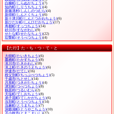
白糠町
(しらぬかちょう)
(7)
知内町
(しりうちちょう)
(4)
新篠津村
(しんしのつむら)
(4)
新得町
(しんとくちょう)
(6)
新十津川町
(しんとつかわちょう)
(6)
新ひだか町
(しんひだかちょう)
(17)
寿都町
(すっつちょう)
(14)
砂川市
(すながわし)
(9)
せたな町
(せたなちょう)
(22)
壮瞥町
(そうべつちょう)
(4)
【た行】た・ち・つ・て・と
大樹町
(たいきちょう)
(6)
鷹栖町
(たかすちょう)
(8)
滝川市
(たきかわし)
(18)
滝上町
(たきのうえちょう)
(6)
伊達市
(だてし)
(16)
秩父別町
(ちっぷべつちょう)
(5)
千歳市
(ちとせし)
(14)
月形町
(つきがたちょう)
(4)
津別町
(つべつちょう)
(8)
鶴居村
(つるいむら)
(2)
天塩町
(てしおちょう)
(8)
弟子屈町
(てしかがちょう)
(6)
当別町
(とうべつちょう)
(14)
当麻町
(とうまちょう)
(7)
洞爺湖町
(とうやこちょう)
(10)
苫小牧市
(とまこまいし)
(27)