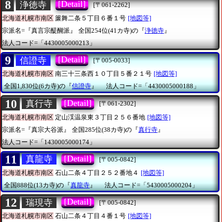
8
[Detail]
浄徳寺
[〒061-2262]
北海道札幌市南区
簾舞二条５丁目６番１号
[地図等]
宗派名=『真言宗醍醐派』
全国254位(41カ寺)の『
浄徳寺
』
法人コード=「4430005000213」
9
[Detail]
信證寺
[〒005-0033]
北海道札幌市南区
南三十三条西１０丁目５番２１号
[地図等]
全国1,830位(6カ寺)の『
信證寺
』
法人コード=「4430005000188」
10
[Detail]
真行寺
[〒061-2302]
北海道札幌市南区
定山渓温泉東３丁目２５６番地
[地図等]
宗派名=『真宗大谷派』
全国285位(38カ寺)の『
真行寺
』
法人コード=「1430005000174」
11
[Detail]
真龍寺
[〒005-0842]
北海道札幌市南区
石山二条４丁目２５２番地４
[地図等]
全国888位(13カ寺)の『
真龍寺
』
法人コード=「5430005000204」
12
[Detail]
瑞現寺
[〒005-0842]
北海道札幌市南区
石山二条４丁目４番１号
[地図等]