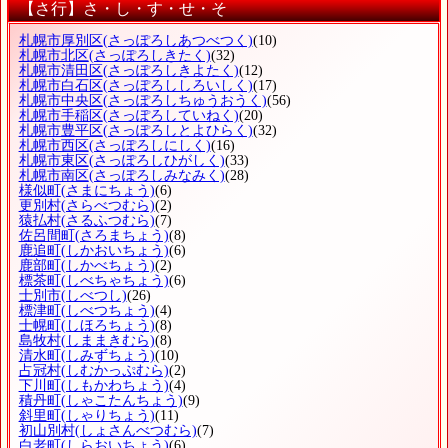
【さ行】さ・し・す・せ・そ
札幌市厚別区
(さっぽろしあつべつく)
(10)
札幌市北区
(さっぽろしきたく)
(32)
札幌市清田区
(さっぽろしきよたく)
(12)
札幌市白石区
(さっぽろししろいしく)
(17)
札幌市中央区
(さっぽろしちゅうおうく)
(56)
札幌市手稲区
(さっぽろしていねく)
(20)
札幌市豊平区
(さっぽろしとよひらく)
(32)
札幌市西区
(さっぽろしにしく)
(16)
札幌市東区
(さっぽろしひがしく)
(33)
札幌市南区
(さっぽろしみなみく)
(28)
様似町
(さまにちょう)
(6)
更別村
(さらべつむら)
(2)
猿払村
(さるふつむら)
(7)
佐呂間町
(さろまちょう)
(8)
鹿追町
(しかおいちょう)
(6)
鹿部町
(しかべちょう)
(2)
標茶町
(しべちゃちょう)
(6)
士別市
(しべつし)
(26)
標津町
(しべつちょう)
(4)
士幌町
(しほろちょう)
(8)
島牧村
(しままきむら)
(8)
清水町
(しみずちょう)
(10)
占冠村
(しむかっぷむら)
(2)
下川町
(しもかわちょう)
(4)
積丹町
(しゃこたんちょう)
(9)
斜里町
(しゃりちょう)
(11)
初山別村
(しょさんべつむら)
(7)
白老町
(しらおいちょう)
(6)