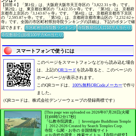
ングは？
【回答４】「第1位」は、大阪府大阪市天王寺区の『3,822.31ヶ寺』です。
「第2位」は、東京都台東区の『3,422.35ヶ寺』です。「第3位」は、京都府
京都市上京区の『3,143.67ヶ寺』です。「第4位」は、京都府京都市下京区
の『2,595.87ヶ寺』です。「第5位」は、京都府京都市東山区の『2,232.62ヶ
寺』です。全国の市区町村県別寺院ランキングの詳細は、下記のボタンで確
認できます。
市区町村別寺院数ランキング
寺院数順位(人口10万人当たり)
寺院数順位(面積100平方Km当たり)
スマートフォンで使うには
このページをスマートフォンなどから読み込む場合
は、上記の
QRコード
を読み取ると、このページの
ホームページが表示されます。
このQRコードは、
100%無料QRCodeメーカー
で作り
ました。
（QRコードは、株式会社デンソーウェーブの登録商標です）
[This page was uploaded on 2026年07月28日(火曜
日)08時52分17秒]
『仏教寺院調査』 ｜ Investigate Buddhism Temple
｜
2012-2026
Created by
Search Temples Corp.
寺院・仏閣・お寺の
全国情報サイト
≪お寺総合調査・
検索サイト≫
【寺院の研究】