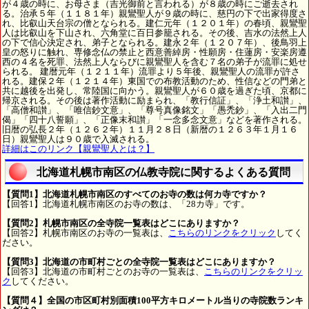
が４歳の時に、お母さま（吉光御前と言われる）が８歳の時にご逝去され
る。治承５年（１１８１年）親鸞聖人が９歳の時に、慈円の下で出家得度さ
れ、比叡山天台宗の僧となられる。建仁元年（１２０１年）の春頃、親鸞聖
人は比叡山を下山され、六角堂に百日参籠される。その後、吉水の法然上人
の下で信心決定され、弟子となられる。建永２年（１２０７年）、後鳥羽上
皇の怒りに触れ、専修念仏の禁止と西意善綽房・性願房・住蓮房・安楽房遵
西の４名を死罪、法然上人ならびに親鸞聖人を含む７名の弟子が流罪に処せ
られる。 建暦元年（１２１１年）流罪より５年後、親鸞聖人の流罪が許さ
れる。建保２年（１２１４年）東国での布教活動のため、性信などの門弟と
共に越後を出発し、常陸国に向かう。親鸞聖人が６０歳を過ぎた頃、京都に
帰京される。その後は著作活動に励まられ、「教行信証」、「浄土和讃」、
「高僧和讃」、「唯信鈔文意」、「尊号真像銘文」「愚禿鈔」、「入出二門
偈」「四十八誓願」、「正像末和讃」「一念多念文意」などを著作される。
旧暦の弘長２年（１２６２年）１１月２８日（新暦の１２６３年１月１６
日）親鸞聖人は９０歳で入滅される。
詳細はこのリンク【親鸞聖人とは？】
北海道札幌市南区の仏教寺院に関するよくある質問
【質問1】北海道札幌市南区のすべてのお寺の数は何カ寺ですか？
【回答1】北海道札幌市南区のお寺の数は、「28カ寺」です。
【質問2】札幌市南区の全寺院一覧表はどこにありますか？
【回答2】札幌市南区のお寺の一覧表は、
こちらのリンクをクリック
してく
ださい。
【質問3】北海道の市町村ごとの全寺院一覧表はどこにありますか？
【回答3】北海道の市町村ごとのお寺の一覧表は、
こちらのリンクをクリッ
ク
してください。
【質問４】全国の市区町村別面積100平方キロメートル当りの寺院数ランキ