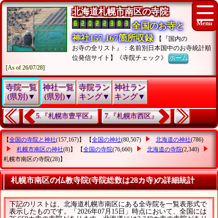
北海道札幌市南区の寺院
全国のお寺と
神社157,167箇所収録
【『国内の
お寺の全リスト』：名前別日本国中のお寺統計順
位発信サイト】《寺院チェック》
ホーム
[As of 26/07/28]
寺院一覧
神社一覧
寺院ラン
神社ラン
(県別)▼
(県別)▼
キング▼
キング▼
5.『札幌市豊平区』
7.『札幌市西区』
【
全国の寺院と神社
(157,167)】 【
全国の神社
(80,507)
北海道の神社
(786)
札幌市南区の神社
(8)】 【
全国の寺院
(76,660)
北海道の寺院
(2,340)
札幌市南区の寺院
(28)】
札幌市南区の仏教寺院(寺院総数は28カ寺)の詳細統計
下記のリストは、北海道札幌市南区にある全寺院を一覧表形式で
表示したものです。「2026年07月15日」時点において、全国には