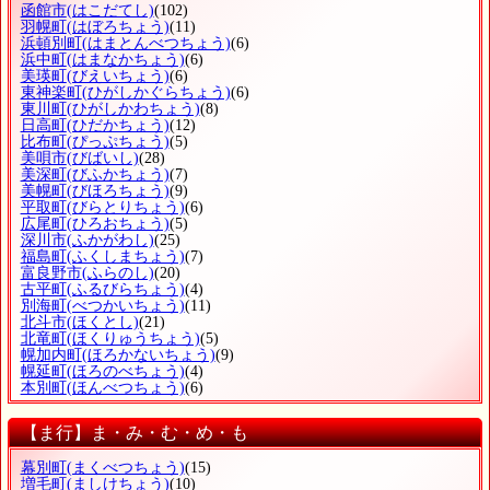
函館市
(はこだてし)
(102)
羽幌町
(はぼろちょう)
(11)
浜頓別町
(はまとんべつちょう)
(6)
浜中町
(はまなかちょう)
(6)
美瑛町
(びえいちょう)
(6)
東神楽町
(ひがしかぐらちょう)
(6)
東川町
(ひがしかわちょう)
(8)
日高町
(ひだかちょう)
(12)
比布町
(ぴっぷちょう)
(5)
美唄市
(びばいし)
(28)
美深町
(びふかちょう)
(7)
美幌町
(びほろちょう)
(9)
平取町
(びらとりちょう)
(6)
広尾町
(ひろおちょう)
(5)
深川市
(ふかがわし)
(25)
福島町
(ふくしまちょう)
(7)
富良野市
(ふらのし)
(20)
古平町
(ふるびらちょう)
(4)
別海町
(べつかいちょう)
(11)
北斗市
(ほくとし)
(21)
北竜町
(ほくりゅうちょう)
(5)
幌加内町
(ほろかないちょう)
(9)
幌延町
(ほろのべちょう)
(4)
本別町
(ほんべつちょう)
(6)
【ま行】ま・み・む・め・も
幕別町
(まくべつちょう)
(15)
増毛町
(ましけちょう)
(10)