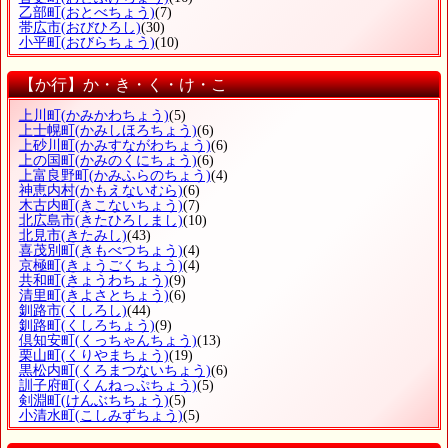
乙部町
(おとべちょう)
(7)
帯広市
(おびひろし)
(30)
小平町
(おびらちょう)
(10)
【か行】か・き・く・け・こ
上川町
(かみかわちょう)
(5)
上士幌町
(かみしほろちょう)
(6)
上砂川町
(かみすながわちょう)
(6)
上の国町
(かみのくにちょう)
(6)
上富良野町
(かみふらのちょう)
(4)
神恵内村
(かもえないむら)
(6)
木古内町
(きこないちょう)
(7)
北広島市
(きたひろしまし)
(10)
北見市
(きたみし)
(43)
喜茂別町
(きもべつちょう)
(4)
京極町
(きょうごくちょう)
(4)
共和町
(きょうわちょう)
(9)
清里町
(きよさとちょう)
(6)
釧路市
(くしろし)
(44)
釧路町
(くしろちょう)
(9)
倶知安町
(くっちゃんちょう)
(13)
栗山町
(くりやまちょう)
(19)
黒松内町
(くろまつないちょう)
(6)
訓子府町
(くんねっぷちょう)
(5)
剣淵町
(けんぶちちょう)
(5)
小清水町
(こしみずちょう)
(5)