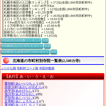
【札幌市南区の人口数ランキング】＝272位(全国1,866市区町村中)
【札幌市南区の面積】＝657.48平方Km
【札幌市南区の面積ランキング】＝123位(全国1,866市区町村中)
【札幌市南区の世帯数】＝61,291世帯
【札幌市南区の世帯数ランキング】＝263位(全国1,866市区町村中)
【人口１０万人当たりの寺院数】＝19.83カ寺
【１０Km四方当たりの寺院数】＝4.26カ寺
【１０万世帯当たりの寺院数】＝45.68カ寺
【人口当たりの寺院数順位】＝1,641位
【面積当たりの寺院数順位】＝1,532位
【世帯数当たりの寺院数順位】＝1,652位
市区町村別寺院数ランキング
別窓
寺院数順位(人口10万人当たり)
別窓
寺院数順位(面積100平方Km当たり)
別窓
北海道の市町村別寺院一覧表(2,340カ寺)
ぶりがな順
市町村コード順
寺院件数順
【あ行】あ・い・う・え・お
愛別町
(あいべつちょう)
(8)
赤井川村
(あかいがわむら)
(3)
赤平市
(あかびらし)
(15)
旭川市
(あさひかわし)
(89)
芦別市
(あしべつし)
(28)
足寄町
(あしょろちょう)
(7)
厚岸町
(あっけしちょう)
(14)