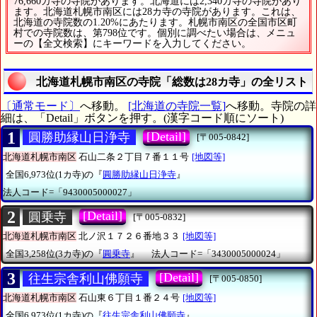
76,660カ寺の寺院があります。北海道には2,340カ寺の寺院があり
ます。北海道札幌市南区には28カ寺の寺院があります。これは、
北海道の寺院数の1.20%にあたります。札幌市南区の全国市区町
村での寺院数は、第798位です。個別に調べたい場合は、メニュ
ーの【全文検索】にキーワードを入力してください。
北海道札幌市南区の寺院「総数は28カ寺」の全リスト
〔通常モード〕
へ移動。
[北海道の寺院一覧]
へ移動。寺院の詳
細は、「Detail」ボタンを押す。(漢字コード順にソート)
1
[Detail]
圓勝助縁山日浄寺
[〒005-0842]
北海道札幌市南区
石山二条２丁目７番１１号
[地図等]
全国6,973位(1カ寺)の『
圓勝助縁山日浄寺
』
法人コード=「9430005000027」
2
[Detail]
圓乗寺
[〒005-0832]
北海道札幌市南区
北ノ沢１７２６番地３３
[地図等]
全国3,258位(3カ寺)の『
圓乗寺
』
法人コード=「3430005000024」
3
[Detail]
往生宗舎利山佛願寺
[〒005-0850]
北海道札幌市南区
石山東６丁目１番２４号
[地図等]
全国6,973位(1カ寺)の『
往生宗舎利山佛願寺
』