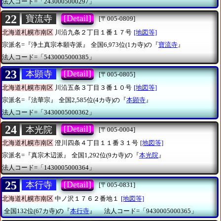
法人コード=「2430005000297」
22
[Detail]
寶流寺
[〒005-0809]
北海道札幌市南区
川沿九条２丁目１番１７号
[地図等]
宗派名=『浄土真宗本願寺派』
全国6,973位(1カ寺)の『
寶流寺
』
法人コード=「5430005000385」
23
[Detail]
本顕寺
[〒005-0805]
北海道札幌市南区
川沿五条３丁目３番１０号
[地図等]
宗派名=『法華宗』
全国2,585位(4カ寺)の『
本顕寺
』
法人コード=「3430005000362」
24
[Detail]
本光院
[〒005-0004]
北海道札幌市南区
澄川四条４丁目１１番３１号
[地図等]
宗派名=『真宗木辺派』
全国1,292位(9カ寺)の『
本光院
』
法人コード=「1430005000364」
25
[Detail]
本行寺
[〒005-0831]
北海道札幌市南区
中ノ沢１７６２番地１
[地図等]
全国132位(67カ寺)の『
本行寺
』
法人コード=「9430005000365」