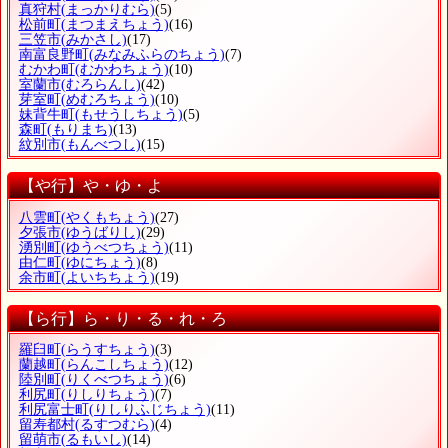
真狩村
(まっかりむら)
(5)
松前町
(まつまえちょう)
(16)
三笠市
(みかさし)
(17)
南富良野町
(みなみふらのちょう)
(7)
むかわ町
(むかわちょう)
(10)
室蘭市
(むろらんし)
(42)
芽室町
(めむろちょう)
(10)
妹背牛町
(もせうしちょう)
(5)
森町
(もりまち)
(13)
紋別市
(もんべつし)
(15)
【や行】や・ゆ・よ
八雲町
(やくもちょう)
(27)
夕張市
(ゆうばりし)
(29)
湧別町
(ゆうべつちょう)
(11)
由仁町
(ゆにちょう)
(8)
余市町
(よいちちょう)
(19)
【ら行】ら・り・る・れ・ろ
羅臼町
(らうすちょう)
(3)
蘭越町
(らんこしちょう)
(12)
陸別町
(りくべつちょう)
(6)
利尻町
(りしりちょう)
(7)
利尻富士町
(りしりふじちょう)
(11)
留寿都村
(るすつむら)
(4)
留萌市
(るもいし)
(14)