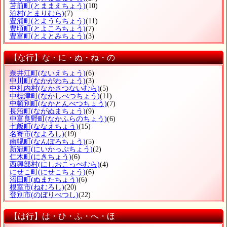
苫前町
(とままえちょう)
(10)
泊村
(とまりむら)
(7)
豊浦町
(とようらちょう)
(11)
豊頃町
(とよころちょう)
(7)
豊富町
(とよとみちょう)
(3)
【な行】な・に・ぬ・ね・の
奈井江町
(ないえちょう)
(6)
中川町
(なかがわちょう)
(3)
中札内村
(なかさつないむら)
(5)
中標津町
(なかしべつちょう)
(11)
中頓別町
(なかとんべつちょう)
(7)
長沼町
(ながぬまちょう)
(9)
中富良野町
(なかふらのちょう)
(6)
七飯町
(ななえちょう)
(15)
名寄市
(なよろし)
(19)
南幌町
(なんぽろちょう)
(5)
新冠町
(にいかっぷちょう)
(2)
仁木町
(にきちょう)
(6)
西興部村
(にしおこっぺむら)
(4)
にせこ町
(にせこちょう)
(6)
沼田町
(ぬまたちょう)
(6)
根室市
(ねむろし)
(20)
登別市
(のぼりべつし)
(22)
【は行】は・ひ・ふ・へ・ほ