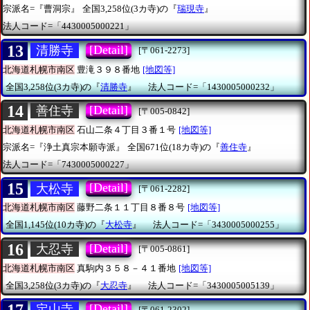
宗派名=『曹洞宗』
全国3,258位(3カ寺)の『
瑞現寺
』
法人コード=「4430005000221」
13
[Detail]
清勝寺
[〒061-2273]
北海道札幌市南区
豊滝３９８番地
[地図等]
全国3,258位(3カ寺)の『
清勝寺
』
法人コード=「1430005000232」
14
[Detail]
善住寺
[〒005-0842]
北海道札幌市南区
石山二条４丁目３番１号
[地図等]
宗派名=『浄土真宗本願寺派』
全国671位(18カ寺)の『
善住寺
』
法人コード=「7430005000227」
15
[Detail]
大松寺
[〒061-2282]
北海道札幌市南区
藤野二条１１丁目８番８号
[地図等]
全国1,145位(10カ寺)の『
大松寺
』
法人コード=「3430005000255」
16
[Detail]
大忍寺
[〒005-0861]
北海道札幌市南区
真駒内３５８－４１番地
[地図等]
全国3,258位(3カ寺)の『
大忍寺
』
法人コード=「3430005005139」
17
[Detail]
定山寺
[〒061-2302]