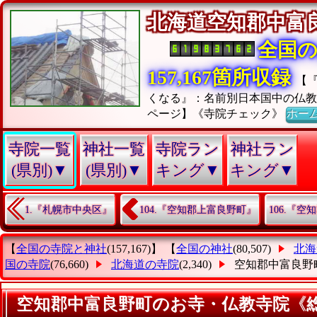
北海道空知郡中富
全国
157,167箇所収録
【
くなる』：名前別日本国中の仏
ページ】《寺院チェック》
ホー
寺院一覧
神社一覧
寺院ラン
神社ラン
(県別)▼
(県別)▼
キング▼
キング▼
1.『札幌市中央区』
104.『空知郡上富良野町』
106.『
【
全国の寺院と神社
(157,167)】 【
全国の神社
(80,507)
北海
国の寺院
(76,660)
北海道の寺院
(2,340)
空知郡中富良野
空知郡中富良野町のお寺・仏教寺院《