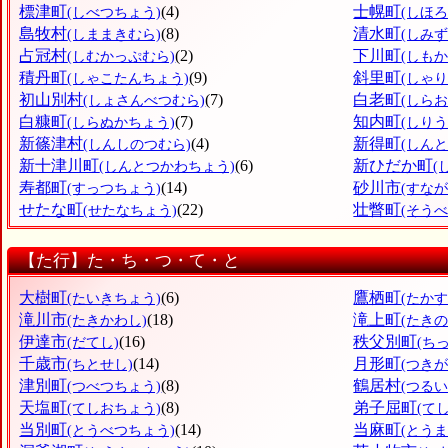
標津町
(4)
士幌町
(しべつちょう)
(しほ
島牧村
(8)
清水町
(しままきむら)
(しみ
占冠村
(2)
下川町
(しむかっぷむら)
(しも
積丹町
(9)
斜里町
(しゃこたんちょう)
(しゃ
初山別村
(7)
白老町
(しょさんべつむら)
(しら
白糠町
(7)
知内町
(しらぬかちょう)
(しり
新篠津村
(4)
新得町
(しんしのつむら)
(しん
新十津川町
(6)
新ひだか町
(しんとつかわちょう)
(
寿都町
(14)
砂川市
(すっつちょう)
(すなが
せたな町
(22)
壮瞥町
(せたなちょう)
(そう
【た行】た・ち・つ・て・と
大樹町
(6)
鷹栖町
(たいきちょう)
(たか
滝川市
(18)
滝上町
(たきかわし)
(たき
伊達市
(16)
秩父別町
(だてし)
(ち
千歳市
(14)
月形町
(ちとせし)
(つき
津別町
(8)
鶴居村
(つべつちょう)
(つるい
天塩町
(8)
弟子屈町
(てしおちょう)
(て
当別町
(14)
当麻町
(とうべつちょう)
(とう