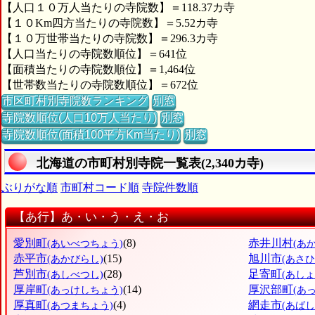
【人口１０万人当たりの寺院数】＝118.37カ寺
【１０Km四方当たりの寺院数】＝5.52カ寺
【１０万世帯当たりの寺院数】＝296.3カ寺
【人口当たりの寺院数順位】＝641位
【面積当たりの寺院数順位】＝1,464位
【世帯数当たりの寺院数順位】＝672位
市区町村別寺院数ランキング
別窓
寺院数順位(人口10万人当たり)
別窓
寺院数順位(面積100平方Km当たり)
別窓
北海道の市町村別寺院一覧表(2,340カ寺)
ぶりがな順
市町村コード順
寺院件数順
【あ行】あ・い・う・え・お
愛別町
(8)
赤井川村
(あいべつちょう)
(あ
赤平市
(15)
旭川市
(あかびらし)
(あさ
芦別市
(28)
足寄町
(あしべつし)
(あし
厚岸町
(14)
厚沢部町
(あっけしちょう)
(あ
厚真町
(4)
網走市
(あつまちょう)
(あばし