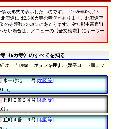
表形式で表示したものです。「2026年06月25
。北海道には2,340カ寺の寺院があります。北海道空
の寺院数の0.26%にあたります。空知郡中富良野
調べたい場合は、メニューの【全文検索】にキーワー
お寺《6カ寺》のすべてを知る
は、「Detail」ボタンを押す。(漢字コード順にソー
町
東一線北二十号
[地図等]
2155」
町
丘町２番２４号
[地図等]
161」
町
丘町４番１９号
[地図等]
82」