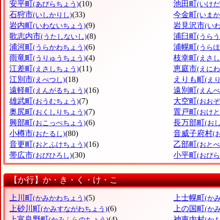
安平町
(10)
池田町
(あびらちょう)
(いけ
石狩市
(33)
今金町
(いしかりし)
(いま
岩内町
(9)
岩見沢市
(いわないちょう)
(い
歌志内市
(8)
浦臼町
(うたしないし)
(うら
浦河町
(6)
浦幌町
(うらかわちょう)
(うら
雨竜町
(4)
枝幸町
(うりゅうちょう)
(えさ
江差町
(11)
恵庭市
(えさしちょう)
(えにわ
江別市
(18)
えりも町
(えべつし)
(え
遠軽町
(16)
遠別町
(えんがるちょう)
(えん
雄武町
(7)
大空町
(おうむちょう)
(おお
奥尻町
(7)
置戸町
(おくしりちょう)
(おけ
興部町
(6)
長万部町
(おこっぺちょう)
(お
小樽市
(80)
音威子府村
(おたるし)
(
音更町
(16)
乙部町
(おとふけちょう)
(おと
帯広市
(30)
小平町
(おびひろし)
(おび
【か行】か・き・く・け・こ
上川町
(5)
上士幌町
(かみかわちょう)
(か
上砂川町
(6)
上の国町
(かみすながわちょう)
(か
上富良野町
(4)
神恵内村
(かみふらのちょう)
(か