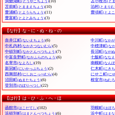
洞爺湖町
(10)
苫小牧市
(とうやこちょう)
(と
苫前町
(10)
泊村
(とままえちょう)
(とまりむ
豊浦町
(11)
豊頃町
(とようらちょう)
(とよ
豊富町
(3)
(とよとみちょう)
【な行】な・に・ぬ・ね・の
奈井江町
(6)
中川町
(ないえちょう)
(なか
中札内村
(5)
中標津町
(なかさつないむら)
(な
中頓別町
(7)
長沼町
(なかとんべつちょう)
(なが
中富良野町
(6)
七飯町
(なかふらのちょう)
(なな
名寄市
(19)
南幌町
(なよろし)
(なん
新冠町
(2)
仁木町
(にいかっぷちょう)
(にきち
西興部村
(4)
にせこ町
(にしおこっぺむら)
(に
沼田町
(6)
根室市
(ぬまたちょう)
(ねむろ
登別市
(22)
(のぼりべつし)
【は行】は・ひ・ふ・へ・ほ
函館市
(102)
羽幌町
(はこだてし)
(はぼ
浜頓別町
(6)
浜中町
(はまとんべつちょう)
(はま