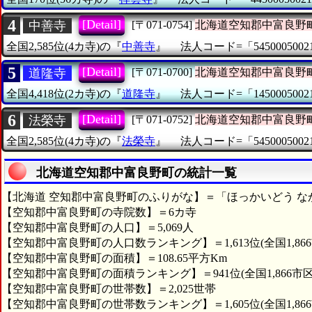
4
[Detail]
中善寺
[〒071-0754]
北海道空知郡中富良野
全国2,585位(4カ寺)の『
中善寺
』
法人コード=「5450005002
5
[Detail]
道隆寺
[〒071-0700]
北海道空知郡中富良野
全国4,418位(2カ寺)の『
道隆寺
』
法人コード=「1450005002
6
[Detail]
法榮寺
[〒071-0752]
北海道空知郡中富良野
全国2,585位(4カ寺)の『
法榮寺
』
法人コード=「5450005002
北海道空知郡中富良野町の統計一覧
【北海道 空知郡中富良野町のふりがな】＝「ほっかいどう な
【空知郡中富良野町の寺院数】＝6カ寺
【空知郡中富良野町の人口】＝5,069人
【空知郡中富良野町の人口数ランキング】＝1,613位(全国1,86
【空知郡中富良野町の面積】＝108.65平方Km
【空知郡中富良野町の面積ランキング】＝941位(全国1,866市
【空知郡中富良野町の世帯数】＝2,025世帯
【空知郡中富良野町の世帯数ランキング】＝1,605位(全国1,86