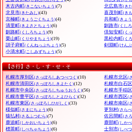
木古内町
(7)
北広島市
(きこないちょう)
(き
北見市
(43)
喜茂別町
(きたみし)
(き
京極町
(4)
共和町
(きょうごくちょう)
(きょ
清里町
(6)
釧路市
(きよさとちょう)
(くしろ
釧路町
(9)
倶知安町
(くしろちょう)
(く
栗山町
(19)
黒松内町
(くりやまちょう)
(く
訓子府町
(5)
剣淵町
(くんねっぷちょう)
(けん
小清水町
(5)
(こしみずちょう)
【さ行】さ・し・す・せ・そ
札幌市厚別区
(10)
札幌市北区
(さっぽろしあつべつく)
(
札幌市清田区
(12)
札幌市白石
(さっぽろしきよたく)
札幌市中央区
(56)
札幌市手稲
(さっぽろしちゅうおうく)
札幌市豊平区
(32)
札幌市西区
(さっぽろしとよひらく)
(
札幌市東区
(33)
札幌市南区
(さっぽろしひがしく)
(
様似町
(6)
更別村
(さまにちょう)
(さら
猿払村
(7)
佐呂間町
(さるふつむら)
(さ
鹿追町
(6)
鹿部町
(しかおいちょう)
(しか
標茶町
(6)
士別市
(しべちゃちょう)
(しべつ