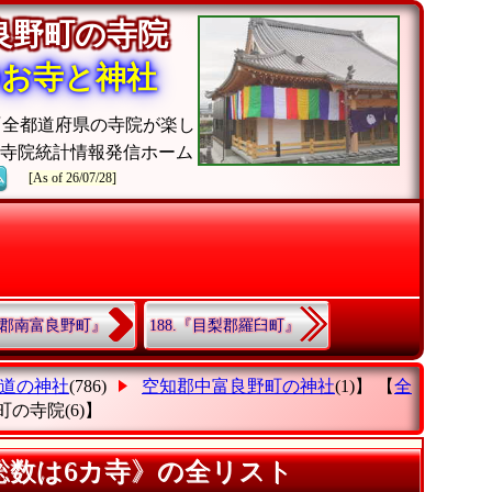
良野町の寺院
のお寺と神社
『全都道府県の寺院が楽し
教寺院統計情報発信ホーム
ム
[As of 26/07/28]
空知郡南富良野町』
188.『目梨郡羅臼町』
道の神社
(786)
空知郡中富良野町の神社
(1)】 【
全
町の寺院
(6)】
総数は6カ寺》の全リスト