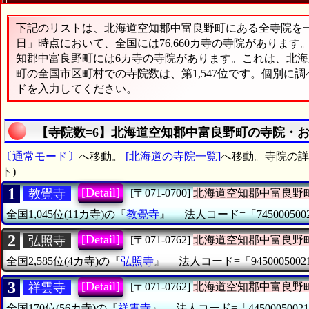
下記のリストは、北海道空知郡中富良野町にある全寺院を一覧
日」時点において、全国には76,660カ寺の寺院があります
知郡中富良野町には6カ寺の寺院があります。これは、北海道
町の全国市区町村での寺院数は、第1,547位です。個別に
ドを入力してください。
【寺院数=6】北海道空知郡中富良野町の寺院・
〔通常モード〕
へ移動。
[北海道の寺院一覧]
へ移動。寺院の詳細
ト)
1
[Detail]
教覺寺
[〒071-0700]
北海道空知郡中富良野
全国1,045位(11カ寺)の『
教覺寺
』
法人コード=「745000500
2
[Detail]
弘照寺
[〒071-0762]
北海道空知郡中富良野
全国2,585位(4カ寺)の『
弘照寺
』
法人コード=「9450005002
3
[Detail]
祥雲寺
[〒071-0762]
北海道空知郡中富良野
全国170位(56カ寺)の『
祥雲寺
』
法人コード=「44500050021