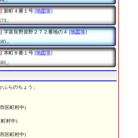
町
新町４番１号
[地図等]
173」
町
字富良野原野２７２番地の４
[地図等]
185」
町
本町８番１号
[地図等]
181」
かふらのちょう」
6市区町村中)
区町村中)
6市区町村中)